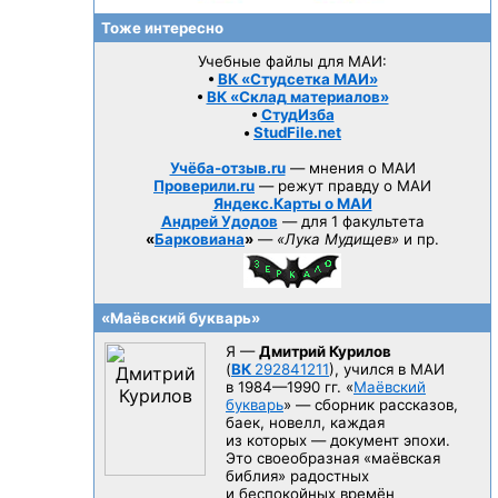
Тоже интересно
Учебные файлы для МАИ:
•
ВК «Студсетка МАИ»
•
ВК «Склад материалов»
•
СтудИзба
•
StudFile.net
Учёба-отзыв.ru
— мнения о МАИ
Проверили.ru
— режут правду о МАИ
Яндекс.Карты о МАИ
Андрей Удодов
— для 1 факультета
«
Барковиана
»
—
«Лука Мудищев»
и пр.
«Маёвский букварь»
Я —
Дмитрий Курилов
(
ВК
292841211
), учился в МАИ
в 1984—1990 гг.
«
Маёвский
букварь
» — сборник рассказов,
баек, новелл, каждая
из которых — документ эпохи.
Это своеобразная «маёвская
библия» радостных
и беспокойных времён