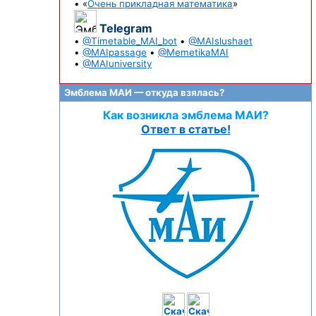
• «
Очень прикладная математика
»
Telegram
•
@Timetable_MAI_bot
•
@MAIslushaet
•
@MAIpassage
•
@MemetikaMAI
•
@MAIuniversity
Эмблема МАИ — откуда взялась?
Как возникла эмблема МАИ?
Ответ в статье!