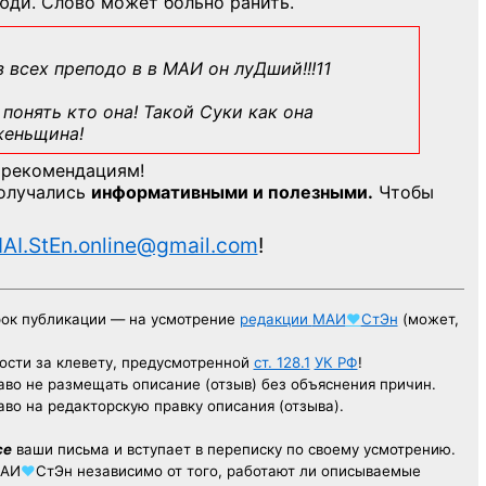
юди. Слово может больно ранить.
з всех преподо в в МАИ он луДший!!!11
понять кто она! Такой Суки как она
женьщина!
 рекомендациям!
получались
информативными и полезными.
Чтобы
AI.StEn.online@gmail.com
!
рок публикации — на усмотрение
редакции
МАИ
♥
СтЭн
(может,
ости за клевету, предусмотренной
ст. 128.1
УК РФ
!
аво не размещать описание (отзыв) без объяснения причин.
аво на редакторскую правку описания (отзыва).
се
ваши письма и вступает в переписку по своему усмотрению.
АИ
♥
СтЭн
независимо от того, работают ли описываемые