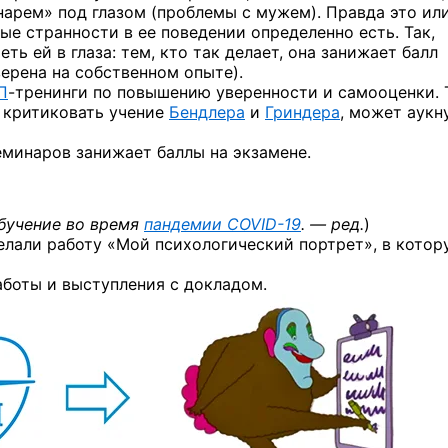
нарем» под глазом (проблемы с мужем). Правда это или
ые странности в ее поведении определенно есть. Так,
ть ей в глаза: тем, кто так делает, она занижает балл
ерена на собственном опыте).
П
-тренинги
по повышению уверенности и самооценки. 
и критиковать учение
Бендлера
и
Гриндера
, может аукн
минаров занижает баллы на экзамене.
бучение во время
пандемии
COVID-19
. — ред.
)
делали работу «Мой психологический портрет», в котор
аботы и выступления с докладом.