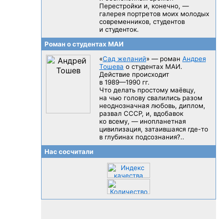
Перестройки и, конечно, —
галерея портретов моих молодых
современников, студентов
и студенток.
Роман о студентах МАИ
«
Сад желаний
» — роман
Андрея
Тошева
о студентах МАИ.
Действие происходит
в 1989—1990 гг.
Что делать простому маёвцу,
на чью голову свалились разом
неоднозначная любовь, диплом,
развал CCCP, и, вдобавок
ко всему, — инопланетная
цивилизация, затаившаяся
где-то
в глубинах подсознания?..
Нас сосчитали