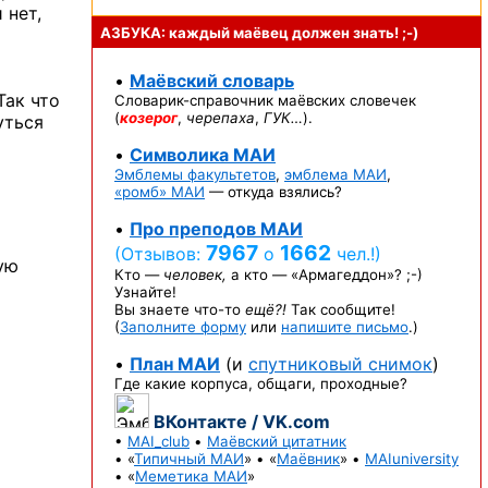
 нет,
АЗБУКА: каждый маёвец должен
знать! ;-)
•
Маёвский словарь
Так что
Словарик-справочник
маёвских словечек
(
козерог
,
черепаха
,
ГУК…
).
уться
•
Символика МАИ
Эмблемы факультетов
,
эмблема МАИ
,
«ромб» МАИ
— откуда взялись?
•
Про преподов МАИ
7967
1662
(Отзывов:
о
чел.!)
ую
Кто —
человек,
а кто —
«Армагеддон»? ;-)
Узнайте!
Вы знаете
что-то
ещё?!
Так сообщите!
(
Заполните форму
или
напишите письмо
.)
•
План МАИ
(и
спутниковый снимок
)
Где какие корпуса, общаги, проходные?
ВКонтакте / VK.com
•
MAI_club
•
Маёвский цитатник
• «
Типичный МАИ
» • «
Маёвник
» •
MAIuniversity
• «
Меметика МАИ
»