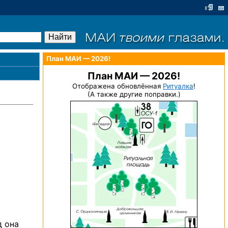
План МАИ — 2026!
План МАИ — 2026!
Отображена обновлённая
Ритуалка
!
(А также другие поправки.)
д она