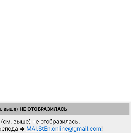
. выше)
НЕ ОТОБРАЗИЛАСЬ
(см. выше)
не отобразилась,
препода
=>
MAI.StEn.online@gmail.com
!