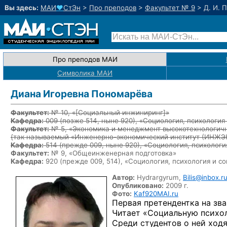
Вы здесь:
МАИ
♥
СтЭн
>
Про преподов
>
Факультет № 9
>
Д. И. 
Про преподов МАИ
Символика МАИ
Диана Игоревна Пономарёва
Факультет:
№ 10, «
[Социальный инжиниринг]
»
Кафедра:
009
(позже 514, ныне 920)
, «Социология, психологи
Факультет:
№ 5, «Экономика и менеджмент высокотехнологичн
{так называемый «Инженерно-экономический институт (ИНЖ
Кафедра:
514
(прежде 009, ныне 920)
, «Социология, психолог
Факультет:
№ 9, «Общеинженерная подготовка»
Кафедра:
920 (прежде 009, 514), «Социология, психология и 
Автор:
Hydrargyrum,
Bilis@inbox.r
Опубликовано:
2009 г.
Фото:
Kaf920MAI.ru
Первая претендентка на зва
Читает «Социальную псих
Среди студентов о ней ходя