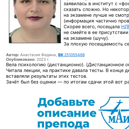
заявилась в институт с «фо
сказать сложно. Но некотор
на экзамене лучше не смотре
(информация частично пров
Скорее всего, посещала
НЛ
не смейте в ее присутстви
на экзамене (шучу).
За плохую посещаемость се
Автор:
Анастасия Федина,
ВК
251055468
Опубликовано:
2023 г.
Вела психологию (дистанционно). (
Дистанционное о
Читала лекции, на практике давала тесты. В конце 
вставляли результаты этих тестов.
Зачёт был без оценки — по итогам сдачи этой вот р