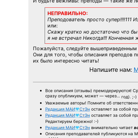
И будьте вежливы: преподы — такие же л
НЕПРАВИЛЬНО:
Преподователь просто супер!!!!111 И
или:
Скажу кратко но достаточно что бы 
я не встречал Никогда!!! Конченная
Пожалуйста, следуйте вышеприведенным
Они для того, чтобы описания преподов 
их было интересно читать!
Напишите нам:
M
Все описания (отзывы) премодерируются! С
сразу опубликуем, может — через…
год). ;-)
Уважаемые авторы! Помните об ответственн
Редакция
МАИ
♥
СтЭн
оставляет за собой пр
Редакция
МАИ
♥
СтЭн
оставляет за собой пр
Редактируем бережно! :-)
Редакция
МАИ
♥
СтЭн
внимательно читает
в
Описания преподавателей публикуются на
М