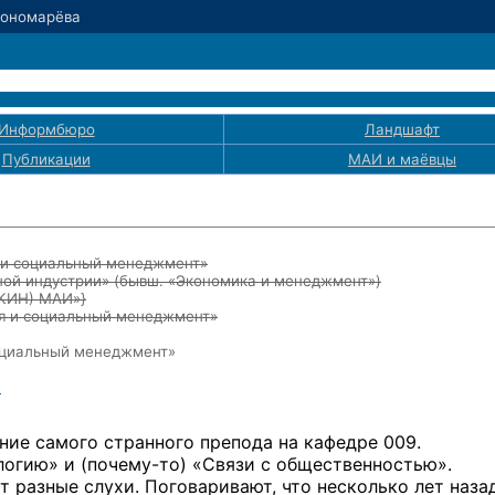
Пономарёва
Информбюро
Ландшафт
Публикации
МАИ
и маёвцы
я и социальный менеджмент»
ой индустрии» (бывш. «Экономика и менеджмент»)
ЭКИН) МАИ»}
ия и социальный менеджмент»
социальный менеджмент»
u
ние самого странного препода на кафедре 009.
ологию»
и (почему-то)
«Связи с общественностью».
т разные слухи. Поговаривают, что несколько лет наза