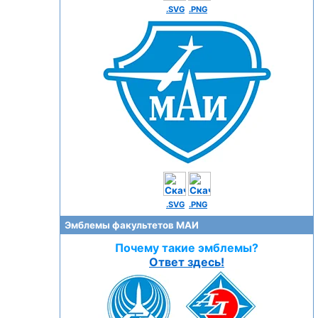
.SVG
.PNG
.SVG
.PNG
Эмблемы факультетов МАИ
Почему такие эмблемы?
Ответ здесь!