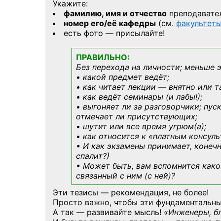
Укажите:
фамилию, имя и отчество
преподавате
номер его/её кафедры
(см.
факультет
есть фото — присылайте!
ПРАВИЛЬНО:
Без перехода на личности; меньше 
• какой предмет ведёт;
• как читает лекции — внятно или т
• как ведёт семинары (и лабы!);
• выгоняет ли за разговорчики; пус
отмечает ли присутствующих;
• шутит или все время угрюм(а);
• как относится к «платным консул
• И как экзамены принимает, конечн
спалит?)
• Может быть, вам вспомнится
како
связанный с ним (с ней)?
Эти тезисы — рекомендация, не более!
Просто важно, чтобы эти фундаментальны
А так — развивайте мысль!
«Инженеры, б