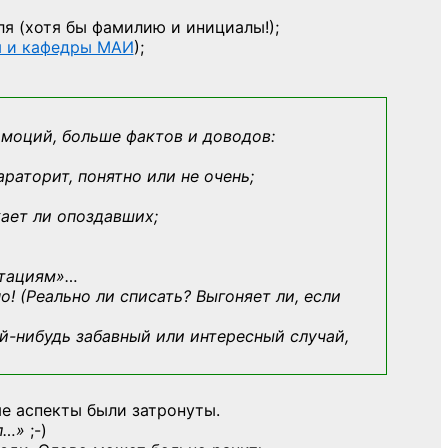
ля
(хотя бы фамилию и инициалы!);
ы и кафедры МАИ
);
эмоций, больше фактов и доводов:
араторит, понятно или не очень;
кает ли опоздавших;
ьтациям»
…
о! (Реально ли списать? Выгоняет ли, если
й-нибудь
забавный или интересный случай,
е аспекты были затронуты.
л…»
;-)