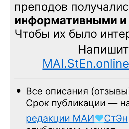
преподов получалис
информативными и
Чтобы их было интер
Напишит
MAI.StEn.onlin
Все описания (отзывы
Срок публикации — н
редакции
МАИ
♥
СтЭн