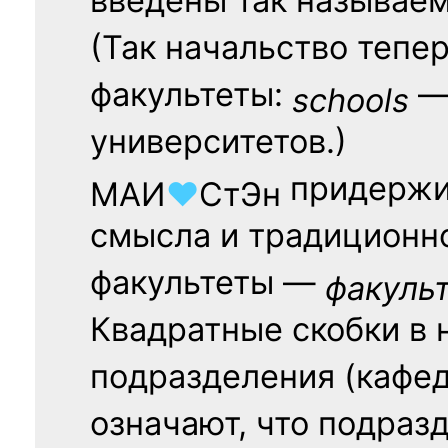
введены так называе
(Так начальство тепе
факультеты:
— 
schools
университетов.)
придержи
МАИ
♥
СтЭн
смысла и традиционн
факультеты —
факуль
Квадратные скобки в 
подразделения (кафед
означают, что подраз