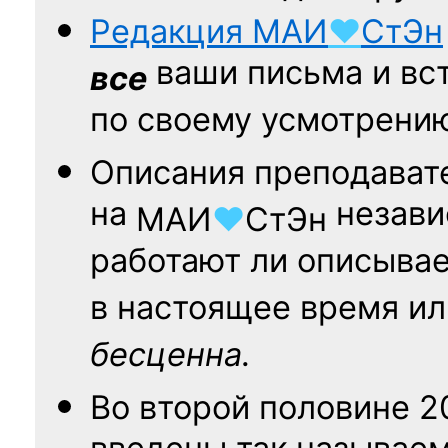
Редакция
МАИ
♥
СтЭн
ваши письма и вст
все
по своему усмотрени
Описания преподават
на
независ
МАИ
♥
СтЭн
работают ли описыва
в настоящее время ил
бесценна.
Во второй половине
2