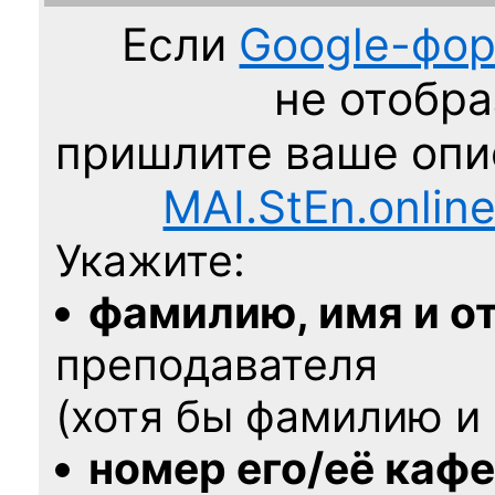
Если
Google-фо
не отобра
пришлите ваше оп
MAI.StEn.onlin
Укажите:
фамилию, имя и о
преподавателя
(хотя бы фамилию и 
номер его/её каф