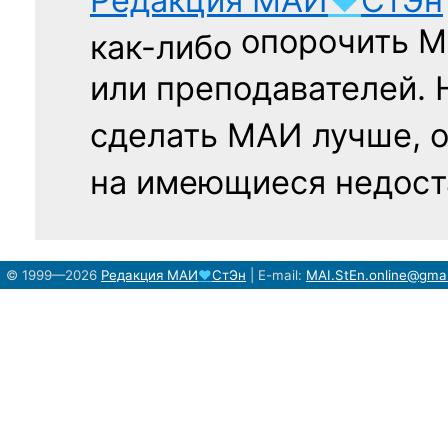
Редакция
МАИ
♥
СтЭн
опорочить 
как-либо
или преподавателей. 
сделать МАИ лучше, 
на имеющиеся недост
© 1999—2026
Редакция
МАИ
♥
СтЭн
|
E-mail:
MAI.StEn.online@gma