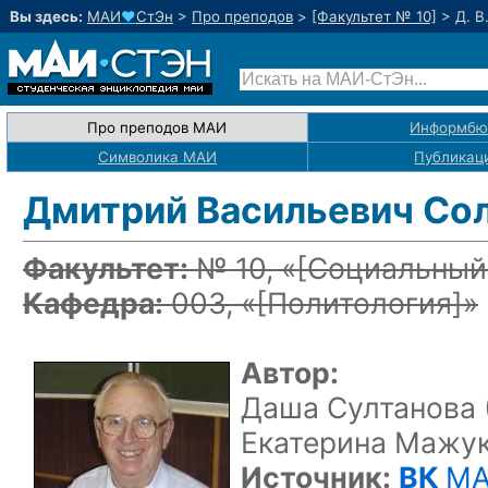
Вы здесь:
МАИ
♥
СтЭн
>
Про преподов
>
[Факультет № 10]
>
Д. В
Про преподов МАИ
Информбю
Символика МАИ
Публикац
Дмитрий Васильевич Со
Факультет:
№ 10, «
[Социальный
Кафедра:
003, «
[Политология]
»
Автор:
Даша Султанова 
Екатерина Мажу
Источник:
ВК
MA