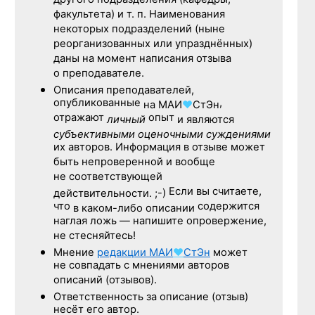
другого подразделения (кафедры,
факультета) и т. п. Наименования
некоторых подразделений (ныне
реорганизованных или упразднённых)
даны на момент написания отзыва
о преподавателе.
Описания преподавателей,
опубликованные
,
на
МАИ
♥
СтЭн
отражают
опыт
личный
и являются
субъективными оценочными суждениями
их авторов. Информация в отзыве может
быть непроверенной и вообще
не соответствующей
Если вы считаете,
действительности. ;-)
что
содержится
в каком-либо описании
наглая ложь — напишите опровержение,
не стесняйтесь!
Мнение
редакции
МАИ
♥
СтЭн
может
не совпадать с мнениями авторов
описаний (отзывов).
Ответственность
за описание
(отзыв)
несёт его автор.