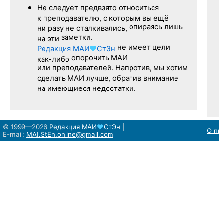
Не следует
предвзято относиться
к преподавателю,
с которым
вы ещё
опираясь лишь
ни разу
не сталкивались,
заметки.
на эти
не имеет цели
Редакция
МАИ
♥
СтЭн
опорочить МАИ
как-либо
или преподавателей. Напротив, мы хотим
сделать МАИ лучше, обратив внимание
на имеющиеся недостатки.
© 1999—2026
Редакция
МАИ
♥
СтЭн
|
О п
E-mail:
MAI.StEn.online@gmail.com