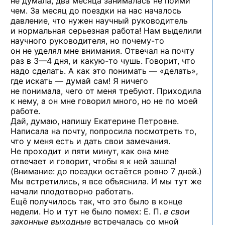
не думала, два месяца занималась не пойми
чем. За месяц до поездки на нас началось
давление, что нужен научный руководитель
и нормальная серьезная работа! Нам выделили
научного руководителя,
но почему-то
он не уделял мне внимания. Отвечал на почту
раз
в 3—4 дня,
и какую-то
чушь. Говорит, что
надо сделать. А как это понимать — «делать»,
где искать — думай сам! Я ничего
не понимала, чего от меня требуют. Приходила
к нему, а он мне говорил много, но не по моей
работе.
Дай, думаю, напишу Екатерине Петровне.
Написала на почту, попросила посмотреть то,
что у меня есть и дать свои замечания.
Не проходит и пяти минут, как она мне
отвечает и говорит, чтобы я к ней зашла!
(Внимание: до поездки остаётся ровно 7 дней.)
Мы встретились, я все объяснила. И мы тут же
начали плодотворно работать.
Ещё получилось так, что это было в конце
недели. Но и тут не было помех: Е. П.
в свои
законные выходные
встречалась со мной