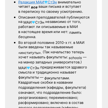
Редакция
МАИ
♥
СтЭн
внимательно
читает
ваши письма и вступает
все
в переписку по своему усмотрению.
Описания преподавателей публикуются
на
независимо от того,
МАИ
♥
СтЭн
работают ли описываемые в МАИ
в настоящее время или нет:
память
бесценна.
Во второй половине
2010-х гг.
в МАИ
были введены так называемые
(Так начальство теперь
«институты».
хочет называть факультеты:
—
schools
на манер западных университетов.)
придерживается здравого
МАИ
♥
СтЭн
смысла и традиционно называет
факультеты —
факультетами.
Квадратные скобки в названии
подразделения (кафедры, факультета)
означают, что подразделение было:
реорганизовано; переименовано;
расформировано; включено в состав