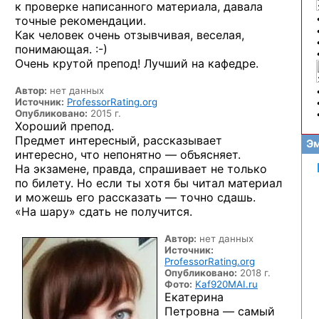
к проверке написанного материала, давала
точные рекомендации.
Как человек очень отзывчивая, веселая,
понимающая. :-)
Очень крутой препод! Лучший на кафедре.
Автор:
нет данных
Источник:
ProfessorRating.org
Опубликовано:
2015 г.
Хороший препод.
Предмет интересный, рассказывает
Эм
интересно, что непонятно — объясняет.
На экзамене, правда, спрашивает не только
по билету. Но если ты хотя бы читал материал
и можешь его рассказать — точно сдашь.
«На шару» сдать не получится.
Автор:
нет данных
Источник:
ProfessorRating.org
Опубликовано:
2018 г.
Фото:
Kaf920MAI.ru
Екатерина
Петровна — самый