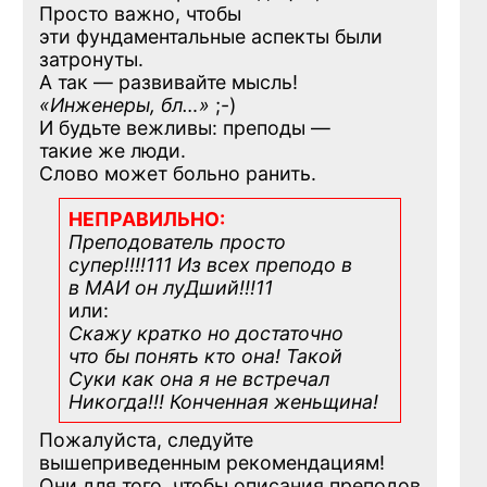
Просто важно, чтобы
эти фундаментальные аспекты были
затронуты.
А так — развивайте мысль!
«Инженеры, бл…»
;-)
И будьте вежливы: преподы —
такие же люди.
Слово может больно ранить.
НЕПРАВИЛЬНО:
Преподователь просто
супер!!!!111 Из всех преподо в
в МАИ он луДший!!!11
или:
Скажу кратко но достаточно
что бы понять кто она! Такой
Суки как она я не встречал
Никогда!!! Конченная
женьщина!
Пожалуйста, следуйте
вышеприведенным рекомендациям!
Они для того, чтобы описания преподов