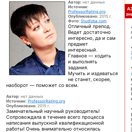
Автор:
нет данных
Источник:
А
ProfessorRating.org
зна
Опубликовано:
2015 г.
Фото:
StudIzba.com
Отличный препод.
Ведет достаточно
интересно, да и сам
предмет
интересный.
Главное — ходить
и выполнять
задания.
Мучить и издеваться
не станет, скорее,
наоборот — поможет со всем.
Автор:
нет данных
Источник:
ProfessorRating.org
Опубликовано:
2015 г.
Замечательный научный руководитель!
Сопровождала в течение всего процесса
написания выпускной квалификационной
работы! Очень внимательно относилась