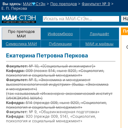
Вы здесь:
МАИ
♥
СтЭн
>
Про преподов
>
Факультет № 9
>
Е. П. Перкова
Пл
Про преподов
Информбюро
Ландшафт
МАИ
Символика МАИ
Публикации
МАИ
и маёвцы
Екатерина Петровна Перкова
Факультет:
№ 10, «
[Социальный инжиниринг]
»
Кафедра:
009
(позже 514, ныне 920)
, «Социология,
психология и социальный менеджмент»
Факультет:
№ 5, «Экономика и менеджмент
высокотехнологичной индустрии» (бывш. «Экономика
и менеджмент»)
{так называемый «Инженерно-экономический институт
(ИНЖЭКИН) МАИ»}
Кафедра:
514
(прежде 009, ныне 920)
, «Социология,
психология и социальный менеджмент»
Факультет:
№ 9, «Общеинженерная подготовка»
Кафедра:
920 (прежде 009, 514), «Социология,
психология и социальный менеджмент»