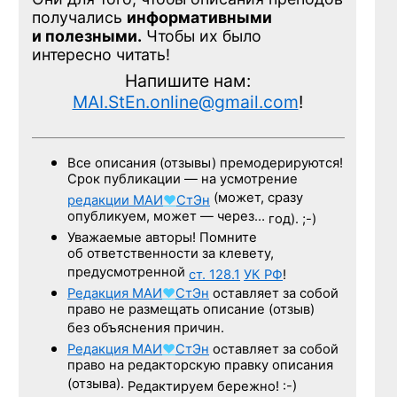
получались
информативными
и полезными.
Чтобы их было
интересно читать!
Напишите нам:
MAI.StEn.online@gmail.com
!
Все описания (отзывы) премодерируются!
Срок публикации — на усмотрение
(может, сразу
редакции
МАИ
♥
СтЭн
опубликуем, может — через…
год). ;-)
Уважаемые авторы! Помните
об ответственности за клевету,
предусмотренной
ст. 128.1
УК РФ
!
Редакция
МАИ
♥
СтЭн
оставляет за собой
право не размещать описание (отзыв)
без объяснения причин.
Редакция
МАИ
♥
СтЭн
оставляет за собой
право на редакторскую правку описания
(отзыва).
Редактируем бережно! :-)