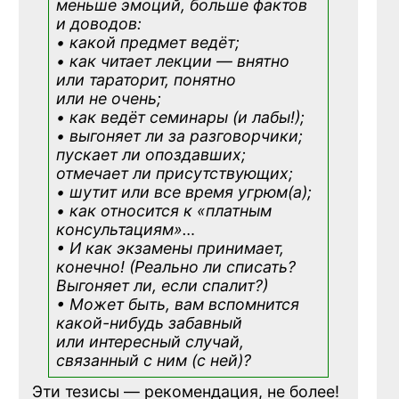
меньше эмоций, больше фактов
и доводов:
• какой предмет ведёт;
• как читает лекции — внятно
или тараторит, понятно
или не очень;
• как ведёт семинары (и лабы!);
• выгоняет ли за разговорчики;
пускает ли опоздавших;
отмечает ли присутствующих;
• шутит или все время угрюм(а);
• как относится к «платным
консультациям»
…
• И как экзамены принимает,
конечно! (Реально ли списать?
Выгоняет ли, если спалит?)
• Может быть, вам вспомнится
какой-нибудь
забавный
или интересный случай,
связанный с ним (с ней)?
Эти тезисы — рекомендация, не более!