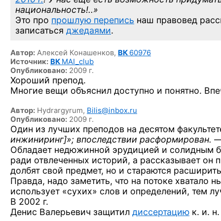
национальность!..»
Это про
прошлую перепись
наш правовед расс
записаться
джедаями
.
Автор:
Алексей Конашенков,
ВК
60976
Источник:
ВК
MAI_club
Опубликовано:
2009 г.
Хороший препод.
Многие вещи объяснил доступно и понятно. Впе
Автор:
Hydrargyrum,
Bilis@inbox.ru
Опубликовано:
2009 г.
Один из лучших преподов на десятом факультете
инжиниринг]
»; впоследствии расформирован. —
Обладает недюжинной эрудицией и солидным ба
ради отвлеченных историй, а рассказывает он п
долбят свой предмет, но и стараются расширить
Правда, надо заметить, что на потоке хватало
ны
использует «сухих» слов и определений, тем луч
В 2002 г.
Денис Валерьевич защитил
диссертацию
к. и. 