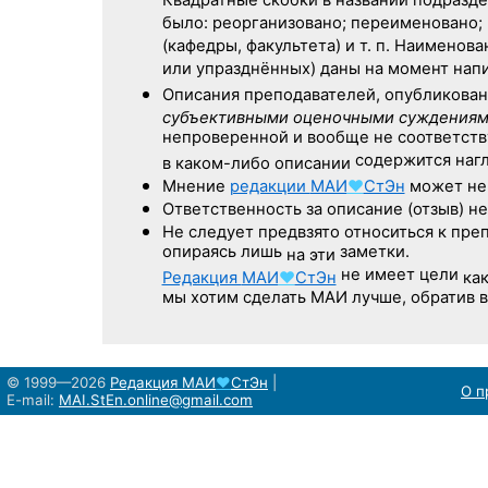
Квадратные скобки в названии подразде
было: реорганизовано; переименовано;
(кафедры, факультета) и т. п. Наимено
или упразднённых) даны на момент напи
Описания преподавателей, опубликова
субъективными оценочными суждения
непроверенной и вообще не соответс
содержится нагл
в каком-либо описании
Мнение
редакции
МАИ
♥
СтЭн
может не 
Ответственность
за описание
(отзыв) не
Не следует
предвзято относиться
к пре
опираясь лишь
заметки.
на эти
не имеет цели
Редакция
МАИ
♥
СтЭн
ка
мы хотим сделать МАИ лучше, обратив 
© 1999—2026
Редакция
МАИ
♥
СтЭн
|
О п
E-mail:
MAI.StEn.online@gmail.com