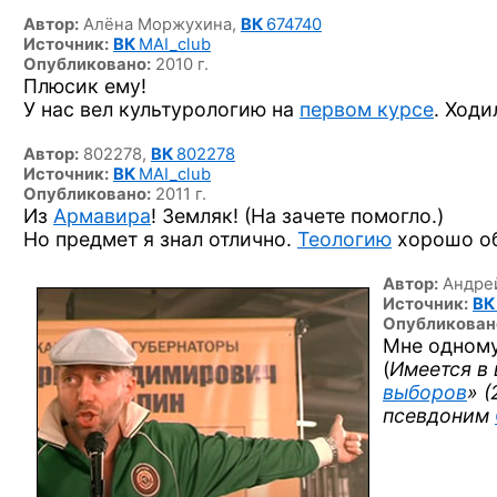
Автор:
Алёна Моржухина,
ВК
674740
Источник:
ВК
MAI_club
Опубликовано:
2010 г.
Плюсик ему!
У нас вел культурологию на
первом курсе
. Ход
Автор:
802278,
ВК
802278
Источник:
ВК
MAI_club
Опубликовано:
2011 г.
Из
Армавира
! Земляк! (На зачете помогло.)
Но предмет я знал отлично.
Теологию
хорошо об
Автор:
Андре
Источник:
В
Опубликован
Мне одному
(
Имеется в
выборов
» 
псевдоним