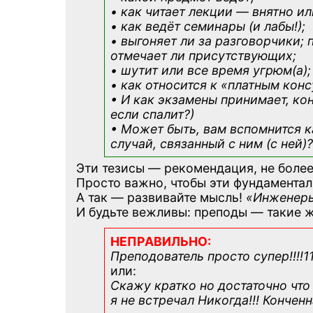
• как читает лекции — внятно ил
• как ведёт семинары (и лабы!);
• выгоняет ли за разговорчики; 
отмечает ли присутствующих;
• шутит или все время угрюм(а);
• как относится к «платным кон
• И как экзамены принимает, кон
если спалит?)
• Может быть, вам вспомнится
к
случай, связанный с ним (с ней)?
Эти тезисы — рекомендация, не более
Просто важно, чтобы эти фундаментал
А так — развивайте мысль!
«Инженеры
И будьте вежливы: преподы — такие ж
НЕПРАВИЛЬНО:
Преподователь просто супер!!!!1
или:
Скажу кратко но достаточно что 
я не встречал Никогда!!! Кончен