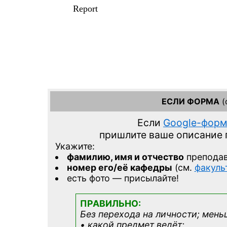
ЕСЛИ ФОРМА
(
Если
Google-фор
пришлите ваше описание
Укажите:
фамилию, имя и отчество
препода
номер его/её кафедры
(см.
факуль
есть фото — присылайте!
ПРАВИЛЬНО:
Без перехода на личности; мень
• какой предмет ведёт;