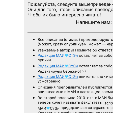
Пожалуйста, следуйте вышеприведен
Они для того, чтобы описания препод
Чтобы их было интересно читать!
Напишите нам:
Все описания (отзывы) премодерируютс
(может, сразу опубликуем, может — че
Уважаемые авторы! Помните об ответст
Редакция
МАИ
♥
СтЭн
оставляет за собо
причин.
Редакция
МАИ
♥
СтЭн
оставляет за собо
Редактируем бережно! :-)
Редакция
МАИ
♥
СтЭн
внимательно чит
усмотрению.
Описания преподавателей публикуются
описываемые в МАИ в настоящее время
Во второй половине
2010-х гг.
в МАИ бы
теперь хочет называть факультеты:
scho
придерживается здравого с
МАИ
♥
СтЭн