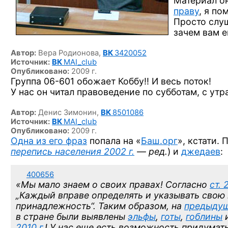
Материал он
праву
, я по
Просто слуш
зачем вам 
Автор:
Вера Родионова,
ВК
3420052
Источник:
ВК
MAI_club
Опубликовано:
2009 г.
Группа
06-601
обожает Коббу!! И весь поток!
У нас он читал правоведение по субботам, с утр
Автор:
Денис Зимонин,
ВК
8501086
Источник:
ВК
MAI_club
Опубликовано:
2009 г.
Одна из его фраз
попала на «
Баш.орг
», кстати.
перепись населения 2002 г.
— ред.
) и
джедаев
:
400656
«Мы мало знаем о своих правах! Согласно
ст. 
„Каждый вправе определять и указывать свою
принадлежность“. Таким образом, на
предыдущ
в стране были выявлены
эльфы
,
готы
,
гоблины
и
2010 г.
! У нас еще есть возможность придумат