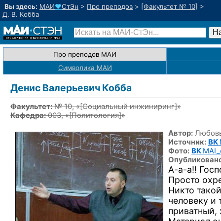
Вы здесь:
МАИ
♥
СтЭн
>
Про преподов
>
[Факультет № 10]
>
Д. В. Кобба
Про преподов МАИ
Символика МАИ
Денис Валерьевич Кобба
Факультет:
№ 10, «
[Социальный инжиниринг]
»
Кафедра:
003, «
[Политология]
»
Автор:
Любовь
Источник:
ВК
Фото:
ВК
MAI_
Опубликовано
А-а-а!!
Госпо
Просто охре
Никто такой
человеку и 
приватный, 