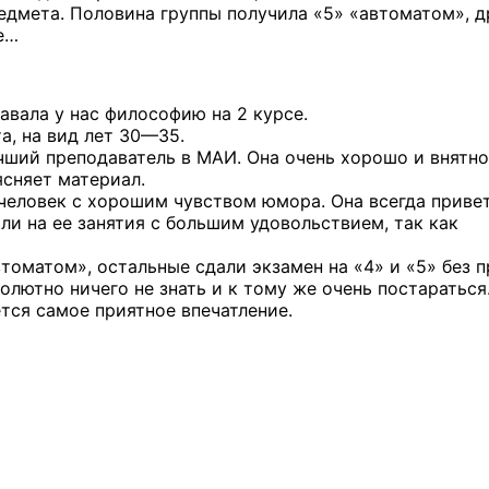
едмета. Половина группы получила «5» «автоматом», д
е…
авала у нас философию на 2 курсе.
а, на вид
лет 30—35.
учший преподаватель в МАИ. Она очень хорошо и внятно
ясняет материал.
человек с хорошим чувством юмора. Она всегда приве
или на ее занятия с большим удовольствием, так как
втоматом», остальные сдали экзамен
на «4» и «5»
без п
солютно ничего не знать и к тому же очень постараться
тся самое приятное впечатление.