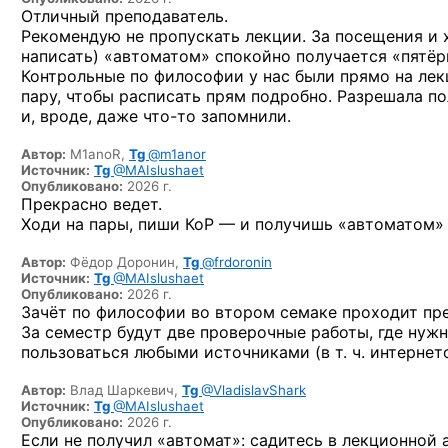
Отличный преподаватель.
Рекомендую не пропускать лекции. За посещения и 
написать) «автоматом» спокойно получается «пятёр
Контрольные по философии у нас были прямо на лек
пару, чтобы расписать прям подробно. Разрешала по
и, вроде, даже
что-то
запомнили.
Автор:
M1anoR,
Tg
@m1anor
Источник:
Tg
@MAIslushaet
Опубликовано:
2026 г.
Прекрасно ведет.
Ходи на пары, пиши КоР — и получишь «автоматом»
Автор:
Фёдор Доронин,
Tg
@frdoronin
Источник:
Tg
@MAIslushaet
Опубликовано:
2026 г.
Зачёт по философии во втором семаке проходит пр
За семестр будут две проверочные работы, где нужн
пользоваться любыми источниками (в т. ч. интернет
Автор:
Влад Шаркевич,
Tg
@VladislavShark
Источник:
Tg
@MAIslushaet
Опубликовано:
2026 г.
Если не получил «автомат»: садитесь в лекционной 