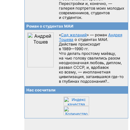
Перестройки и, конечно, —
галерея портретов моих молодых
современников, студентов
и студенток.
Роман о студентах МАИ
«
Сад желаний
» — роман
Андрея
Тошева
о студентах МАИ.
Действие происходит
в 1989—1990 гг.
Что делать простому маёвцу,
на чью голову свалились разом
неоднозначная любовь, диплом,
развал CCCP, и, вдобавок
ко всему, — инопланетная
цивилизация, затаившаяся
где-то
в глубинах подсознания?..
Нас сосчитали