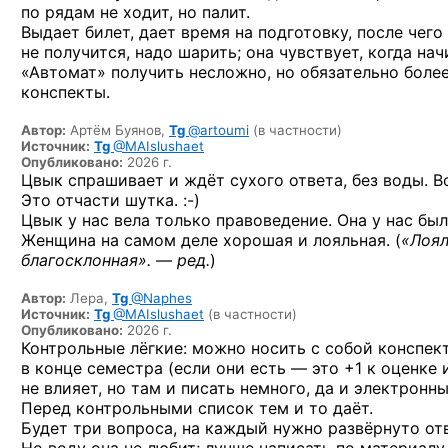
по рядам не ходит, но палит.
Выдает билет, дает время на подготовку, после чего
не получится, надо шарить; она чувствует, когда на
«Автомат» получить несложно, но обязательно боле
конспекты.
Автор:
Артём Буянов,
Tg
@artoumi
(в частности)
Источник:
Tg
@MAIslushaet
Опубликовано:
2026 г.
Цвык спрашивает и ждёт сухого ответа, без воды. 
Это отчасти
шутка. :-)
Цвык у нас вела только правоведение. Она у нас бы
Женщина на самом деле хорошая и лояльная. (
«Лоял
благосклонная». — ред.
)
Автор:
Лера,
Tg
@Naphes
Источник:
Tg
@MAIslushaet
(в частности)
Опубликовано:
2026 г.
Контрольные лёгкие: можно носить с собой конспек
в конце семестра (если они есть — это +1 к оценке
не влияет, но там и писать немного, да и электронн
Перед контрольными список тем и то даёт.
Будет три вопроса, на каждый нужно развёрнуто от