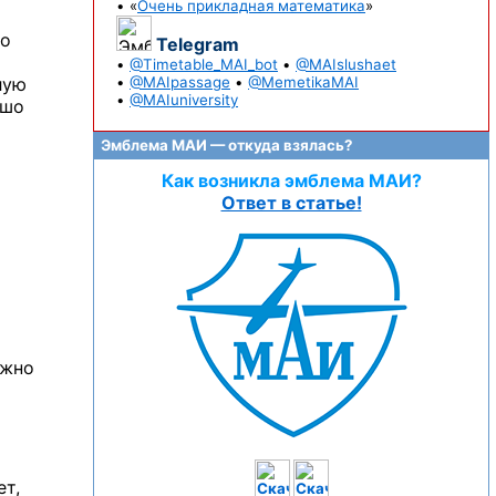
• «
Очень прикладная математика
»
хо
Telegram
•
@Timetable_MAI_bot
•
@MAIslushaet
лую
•
@MAIpassage
•
@MemetikaMAI
•
@MAIuniversity
ошо
Эмблема МАИ — откуда взялась?
Как возникла эмблема МАИ?
Ответ в статье!
ожно
ет,