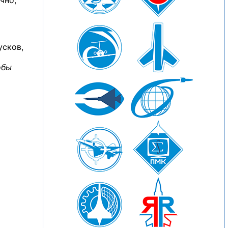
чно,
усков,
обы