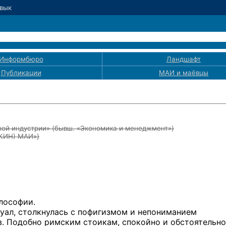
Цвык
Информбюро
Ландшафт
Публикации
МАИ
и маёвцы
ой индустрии» (бывш. «Экономика и менеджмент»)
ЭКИН) МАИ»}
лософии.
уал, столкнулась с пофигизмом и непониманием
. Подобно римским стоикам, спокойно и обстоятельно