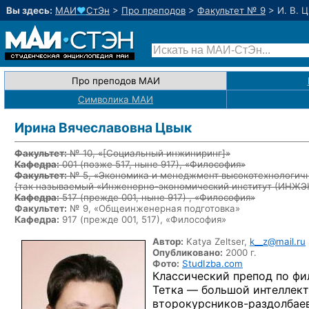
Вы здесь:
МАИ
♥
СтЭн
>
Про преподов
>
Факультет № 9
>
И. В. 
Про преподов МАИ
Символика МАИ
Ирина Вячеславовна Цвык
Факультет:
№ 10, «
[Социальный инжиниринг]
»
Кафедра:
001
(позже 517, ныне 917)
, «Философия»
Факультет:
№ 5, «Экономика и менеджмент высокотехнологичн
{так называемый «Инженерно-экономический институт (ИНЖ
Кафедра:
517
(прежде 001, ныне 917)
, «Философия»
Факультет:
№ 9, «Общеинженерная подготовка»
Кафедра:
917 (прежде 001, 517), «Философия»
Автор:
Katya Zeltser,
k__z@mail.ru
Опубликовано:
2000 г.
Фото:
StudIzba.com
Классический препод по фи
Тетка — большой интеллект
второкурсников-раздолбаев