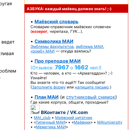
ругая
АЗБУКА: каждый маёвец должен
знать! ;-)
•
Маёвский словарь
Словарик-справочник
маёвских словечек
(
козерог
,
черепаха
,
ГУК…
).
•
Символика МАИ
 ведет
Эмблемы факультетов
,
эмблема МАИ
,
«ромб» МАИ
— откуда взялись?
тливая
•
Про преподов МАИ
7967
1662
(Отзывов:
о
чел.!)
роблем
Кто —
человек,
а кто —
«Армагеддон»? ;-)
.
Узнайте!
Вы знаете
что-то
ещё?!
Так сообщите!
(
Заполните форму
или
напишите письмо
.)
•
План МАИ
(и
спутниковый снимок
)
Где какие корпуса, общаги, проходные?
ВКонтакте / VK.com
•
MAI_club
•
Маёвский цитатник
• «
Типичный МАИ
» • «
Маёвник
» •
MAIuniversity
• «
Меметика МАИ
»