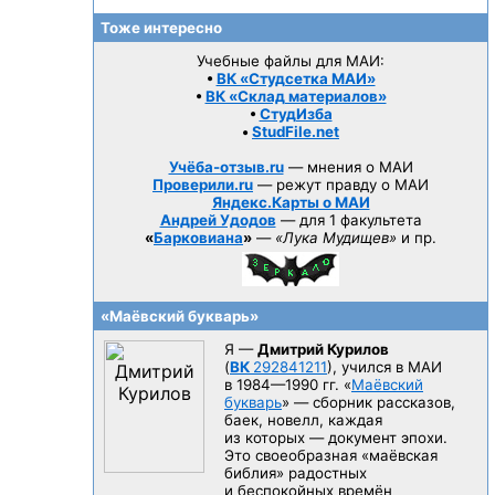
Тоже интересно
Учебные файлы для МАИ:
•
ВК «Студсетка МАИ»
•
ВК «Склад материалов»
•
СтудИзба
•
StudFile.net
Учёба-отзыв.ru
— мнения о МАИ
Проверили.ru
— режут правду о МАИ
Яндекс.Карты о МАИ
Андрей Удодов
— для 1 факультета
«
Барковиана
»
—
«Лука Мудищев»
и пр.
«Маёвский букварь»
Я —
Дмитрий Курилов
(
ВК
292841211
), учился в МАИ
в 1984—1990 гг.
«
Маёвский
букварь
» — сборник рассказов,
баек, новелл, каждая
из которых — документ эпохи.
Это своеобразная «маёвская
библия» радостных
и беспокойных времён