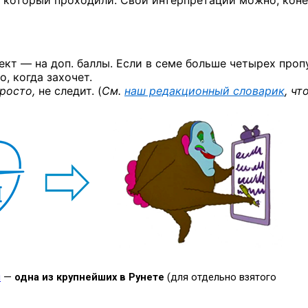
у, который проходили. Свои интерпретации можно, коне
кт — на доп. баллы. Если в семе больше четырех проп
о, когда захочет.
росто,
не следит. (
См.
наш редакционный словарик
, чт