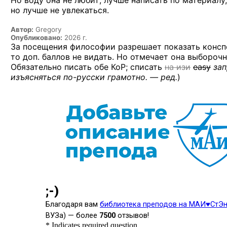
Но воду она не любит; лучше написать по материал
но лучше не увлекаться.
Автор:
Gregory
Опубликовано:
2026 г.
За посещения философии разрешает показать конспе
то доп. баллов не видать. Но отмечает она выборочн
Обязательно писать обе КоР; списать
на изи
easy
зап
изъясняться
по-русски
грамотно. — ред.
)