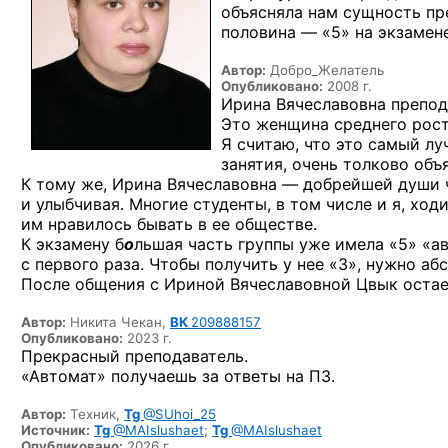
объясняла нам сущность пр
половина — «5» на экзамен
Автор:
Добро_Желатель
Опубликовано:
2008 г.
Ирина Вячеславовна препод
Это женщина среднего рост
Я считаю, что это самый л
занятия, очень толково объ
К тому же, Ирина Вячеславовна — добрейшей души 
и улыбчивая. Многие студенты, в том числе и я, ход
им нравилось бывать в ее обществе.
К экзамену б
о
льшая часть группы уже имела «5» «а
с первого раза. Чтобы получить у нее «3», нужно аб
После общения с Ириной Вячеславовной Цвык остае
Автор:
Никита Чекан,
ВК
209888157
Опубликовано:
2023 г.
Прекрасный преподаватель.
«Автомат» получаешь за ответы на ПЗ.
Автор:
Техник,
Tg
@SUhoi_25
Источник:
Tg
@MAIslushaet
;
Tg
@MAIslushaet
Опубликовано:
2026 г.