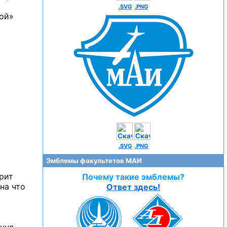
.SVG
.PNG
дой»
.SVG
.PNG
Эмблемы факультетов МАИ
рит
Почему такие эмблемы?
на что
Ответ здесь!