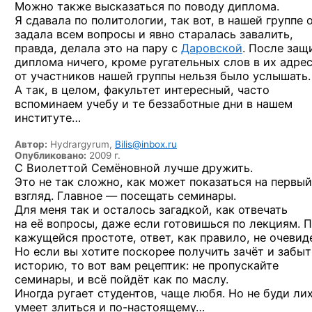
Можно также высказаться по поводу диплома.
Я сдавала по политологии, так вот, в нашей группе 
задала всем вопросы и явно старалась завалить,
правда, делала это на пару с
Даровской
. После защ
диплома ничего, кроме ругательных слов в их адре
от участников нашей группы нельзя было услышать.
А так, в целом, факультет интересный, часто
вспоминаем учебу и те беззаботные дни в нашем
институте…
Автор:
Hydrargyrum,
Bilis@inbox.ru
Опубликовано:
2009 г.
С Виолеттой Семёновной лучше дружить.
Это не так сложно, как может показаться на первый
взгляд. Главное — посещать семинары.
Для меня так и осталось загадкой, как отвечать
на её вопросы, даже если готовишься по лекциям. 
кажущейся простоте, ответ, как правило, не очевид
Но если вы хотите поскорее получить зачёт и забыт
историю, то вот вам рецептик: не пропускайте
семинары, и всё пойдёт как по маслу.
Иногда ругает студентов, чаще любя. Но не буди лих
умеет злиться
и по-настоящему…