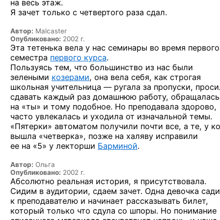
на весь этаж.
Я зачет только с четвертого раза сдал.
Автор:
Malcaster
Опубликовано:
2002 г.
Эта тетенька вела
у нас
семинары
во время
первого
семестра
первого курса
.
Пользуясь тем, что большинство
из нас
были
зелеными
козерами
, она вела себя, как строгая
школьная
учительница —
ругала
за пропуски,
проси
сдавать каждый раз домашнюю работу, обращалась
на «ты»
и тому
подобное.
Но преподавала
здорово,
часто увлекалась
и уходила
от изначальной
темы.
«Пятерки» автоматом получили почти все,
а те,
у к
вышла «четверка», позже
на халяву
исправили
ее на «5»
у лекторши
Барминой
.
Автор:
Ольга
Опубликовано:
2002 г.
Абсолютно реальная история, я присутствовала.
Сидим
в аудитории,
сдаем зачет. Одна девочка сади
к преподавателю
и начинает
рассказывать билет,
который только что сдула
со шпоры.
Но понимание