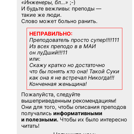
«Инженеры, бл…»
;-)
И будьте вежливы: преподы —
такие же люди.
Слово может больно ранить.
НЕПРАВИЛЬНО:
Преподователь просто супер!!!!111
Из всех преподо в в МАИ
он луДший!!!11
или:
Скажу кратко но достаточно
что бы понять кто она! Такой Суки
как она я не встречал Никогда!!!
Конченная
женьщина!
Пожалуйста, следуйте
вышеприведенным рекомендациям!
Они для того, чтобы описания преподов
получались
информативными
и полезными.
Чтобы их было интересно
читать!