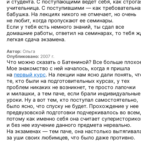
и студента. С поступающими ведет себя, как строга
учительница. С поступившими — как требовательна
бабушка. На лекциях никого не отмечает, но очень
не любит, когда пропускают ее семинары.
Если у тебя есть немного знаний, ты сдал все
домашние работы, ответил на семинарах, то тебя ж
легкая сдача экзамена.
Автор:
Ольга
Опубликовано:
2007 г.
Что можно сказать о Батениной? Все больше плохо
Мое знакомство с ней началось, когда я пришла
на
первый курс
. На лекции нам ясно дали понять, чт
те, кто были на подготовительных курсах, у тех
проблем никаких не возникнет, те просто лапочки
и милашки, а тем паче, если брали индивидуальные
уроки. Ну а вот тем, кто поступал самостоятельно,
было ясно, что спуску не будет. Прохождение у нее
предвузовской подготовки подчеркивалось во всем
потому как именно себя она считает суперисторико
и без нее изучение данного предмета нереально.
На экзаменах — тем паче, она настолько вытягивал
за уши своих любимцев, что было даже противно.