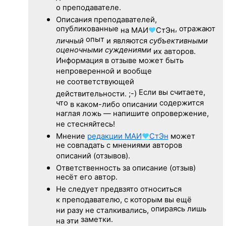
о преподавателе.
Описания преподавателей,
опубликованные
, отражают
на
МАИ
♥
СтЭн
опыт
личный
и являются
субъективными
оценочными суждениями
их авторов.
Информация в отзыве может быть
непроверенной и вообще
не соответствующей
Если вы считаете,
действительности. ;-)
что
содержится
в каком-либо описании
наглая ложь — напишите опровержение,
не стесняйтесь!
Мнение
редакции
МАИ
♥
СтЭн
может
не совпадать с мнениями авторов
описаний (отзывов).
Ответственность
за описание
(отзыв)
несёт его автор.
Не следует
предвзято относиться
к преподавателю,
с которым
вы ещё
опираясь лишь
ни разу
не сталкивались,
заметки.
на эти