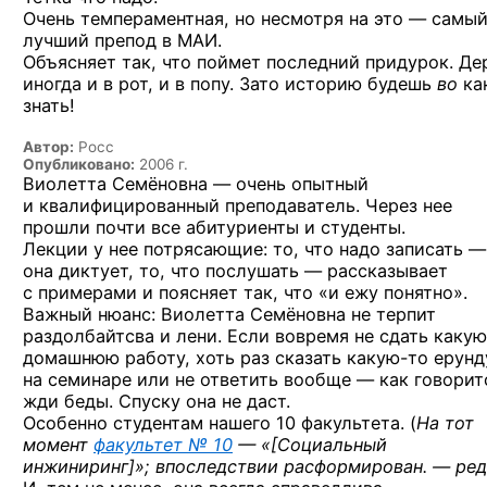
Очень темпераментная, но несмотря на это — самы
лучший препод в МАИ.
Объясняет так, что поймет последний придурок. Де
иногда и в рот, и в попу. Зато историю будешь
во
ка
знать!
Автор:
Росс
Опубликовано:
2006 г.
Виолетта Семёновна — очень опытный
и квалифицированный преподаватель. Через нее
прошли почти все абитуриенты и студенты.
Лекции у нее потрясающие: то, что надо записать —
она диктует, то, что послушать — рассказывает
с примерами и поясняет так, что «и ежу понятно».
Важный нюанс: Виолетта Семёновна не терпит
раздолбайтсва и лени. Если вовремя не сдать
какую
домашнюю работу, хоть раз сказать
какую-то
ерунд
на семинаре или не ответить вообще — как говорит
жди беды. Спуску она не даст.
Особенно студентам нашего 10 факультета. (
На тот
момент
факультет № 10
— «
[Социальный
инжиниринг]
»; впоследствии расформирован. — ред