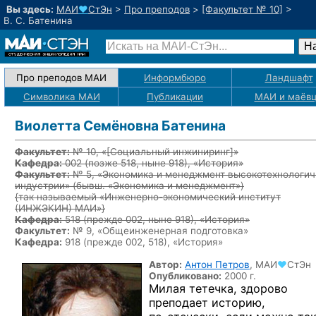
Вы здесь:
МАИ
♥
СтЭн
>
Про преподов
>
[Факультет № 10]
>
В. С. Батенина
Про преподов МАИ
Информбюро
Ландшафт
Символика МАИ
Публикации
МАИ
и маёв
Виолетта Семёновна Батенина
Факультет:
№ 10, «
[Социальный инжиниринг]
»
Кафедра:
002
(позже 518, ныне 918)
, «История»
Факультет:
№ 5, «Экономика и менеджмент высокотехнологич
индустрии» (бывш. «Экономика и менеджмент»)
{так называемый «Инженерно-экономический институт
(ИНЖЭКИН) МАИ»}
Кафедра:
518
(прежде 002, ныне 918)
, «История»
Факультет:
№ 9, «Общеинженерная подготовка»
Кафедра:
918 (прежде 002, 518), «История»
Автор:
Антон Петров
,
МАИ
♥
СтЭн
Опубликовано:
2000 г.
Милая тетечка, здорово
преподает историю,