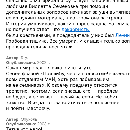
списанного материала отсутствует напрочь,
и наша
любимая Виолетта Семеновна
при помощи
дополнительных вопросов начинает
за уши
вытягив
ее
из пучины
материала,
в котором
она застряла.
История умалчивает, какой вопрос задала Батенина
но получила
ответ, что
декабристы
были крестьянами,
а предводитель
у них
был
Ленин
Гробовая тишина. Все умерли.
И слышен
только воп
преподавателя
на весь
этаж.
Автор:
Rrya
Опубликовано:
2002 г.
Самая мировая тетечка в институте.
Своей фразой «Пришибу, черти полосатые!» извест
всем студентам МАИ, хоть раз побывавшим
на ее семинарах. К своему предмету относится
трепетно, поэтому, если знаешь его — проблем
не будет, а если нет — пеняй на себя. Не любит
хамство. Всегда готова войти в твое положение
и пойти навстречу.
Автор:
Опухоль
Опубликовано:
2003 г.
Тетка что надо!