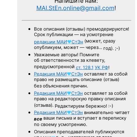
Напишите нам:
MAI.StEn.online@gmail.com
!
Все описания (отзывы) премодерируются!
Срок публикации — на усмотрение
(может, сразу
редакции
МАИ
♥
СтЭн
опубликуем, может — через…
год). ;-)
Уважаемые авторы! Помните
об ответственности за клевету,
предусмотренной
ст. 128.1
УК РФ
!
Редакция
МАИ
♥
СтЭн
оставляет за собой
право не размещать описание (отзыв)
без объяснения причин.
Редакция
МАИ
♥
СтЭн
оставляет за собой
право на редакторскую правку описания
(отзыва).
Редактируем бережно! :-)
Редакция
МАИ
♥
СтЭн
внимательно читает
ваши письма и вступает в переписку
все
по своему усмотрению.
Описания преподавателей публикуются