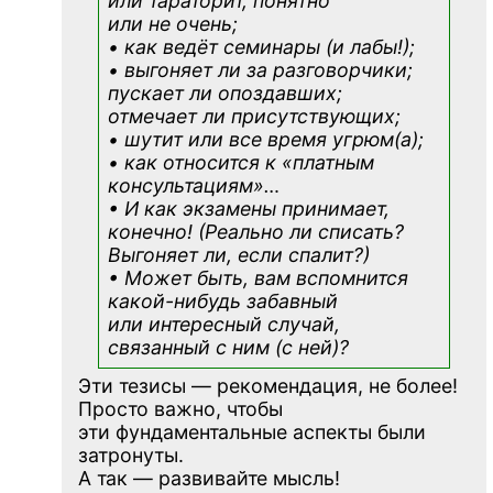
или тараторит, понятно
или не очень;
• как ведёт семинары (и лабы!);
• выгоняет ли за разговорчики;
пускает ли опоздавших;
отмечает ли присутствующих;
• шутит или все время угрюм(а);
• как относится к «платным
консультациям»
…
• И как экзамены принимает,
конечно! (Реально ли списать?
Выгоняет ли, если спалит?)
• Может быть, вам вспомнится
какой-нибудь
забавный
или интересный случай,
связанный с ним (с ней)?
Эти тезисы — рекомендация, не более!
Просто важно, чтобы
эти фундаментальные аспекты были
затронуты.
А так — развивайте мысль!