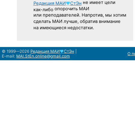
не имеет цели
Редакция
МАИ
♥
СтЭн
опорочить МАИ
как-либо
или преподавателей. Напротив, мы хотим
сделать МАИ лучше, обратив внимание
на имеющиеся недостатки.
© 1999—2026
Редакция
МАИ
♥
СтЭн
|
О п
E-mail:
MAI.StEn.online@gmail.com