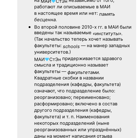
на
независимо от того,
МАИ
♥
СтЭн
работают ли описываемые в МАИ
в настоящее время или нет:
память
бесценна.
Во второй половине
2010-х гг.
в МАИ были
введены так называемые
«институты».
(Так начальство теперь хочет называть
факультеты:
— на манер западных
schools
университетов.)
придерживается здравого
МАИ
♥
СтЭн
смысла и традиционно называет
факультеты —
факультетами.
Квадратные скобки в названии
подразделения (кафедры, факультета)
означают, что подразделение было:
реорганизовано; переименовано;
расформировано; включено в состав
другого подразделения (кафедры,
факультета) и т. п. Наименования
некоторых подразделений (ныне
реорганизованных или упразднённых)
даны на момент написания отзыва