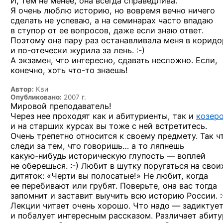
И, тем не менее, она всегда справедлива.
Я очень люблю историю, но вовремя вечно ничего
сделать не успеваю, а на семинарах часто впадаю
в ступор от ее вопросов, даже если знаю ответ.
Поэтому она пару раз останавливала меня в коридо
и по-отечески
журила
за лень. :-)
А экзамен, что интересно, сдавать несложно. Если,
конечно, хоть
что-то
знаешь!
Автор:
Кви
Опубликовано:
2007 г.
Мировой преподаватель!
Через нее проходят как и абитуриенты, так и
козер
и на старших курсах вы тоже с ней встретитесь.
Очень трепетно относится к своему предмету. Так ч
следи за тем, что говоришь… а то ляпнешь
какую-нибудь
историческую глупость — воплей
не оберешься. :-)
Любит в шутку поругаться на свои
дитяток: «Черти вы полосатые!» Не любит, когда
ее перебивают или грубят. Поверьте, она вас тогда
запомнит и заставит выучить всю историю
России. :
Лекции читает очень хорошо. Что надо — задиктуе
и побалует интересным рассказом. Различает абиту