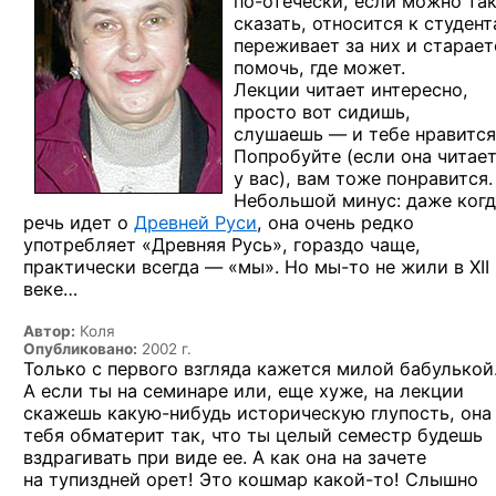
по-отечески,
если можно та
сказать, относится к студент
переживает за них и старает
помочь, где может.
Лекции читает интересно,
просто вот сидишь,
слушаешь — и тебе нравится
Попробуйте (если она читае
у вас), вам тоже понравится.
Небольшой минус: даже когд
речь идет о
Древней Руси
, она очень редко
употребляет «Древняя Русь», гораздо чаще,
практически всегда — «мы».
Но мы-то
не жили в XII
веке…
Автор:
Коля
Опубликовано:
2002 г.
Только с первого взгляда кажется милой бабулькой
А если ты на семинаре или, еще хуже, на лекции
скажешь
какую-нибудь
историческую глупость, она
тебя обматерит так, что ты целый семестр будешь
вздрагивать при виде ее. А как она на зачете
на тупиздней орет! Это кошмар
какой-то!
Слышно