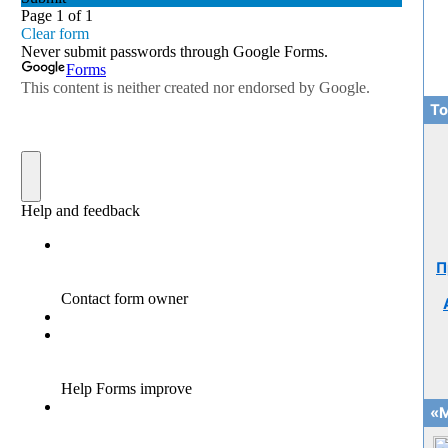
То
П
«М