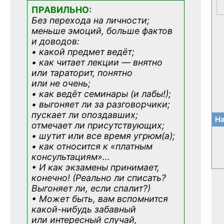
ПРАВИЛЬНО:
Без перехода на личности;
меньше эмоций, больше фактов
и доводов:
• какой предмет ведёт;
• как читает лекции — внятно
или тараторит, понятно
или не очень;
• как ведёт семинары (и лабы!);
• выгоняет ли за разговорчики;
пускает ли опоздавших;
На
отмечает ли присутствующих;
• шутит или все время угрюм(а);
• как относится к «платным
консультациям»
…
• И как экзамены принимает,
конечно! (Реально ли списать?
Выгоняет ли, если спалит?)
• Может быть, вам вспомнится
какой-нибудь
забавный
или интересный случай,