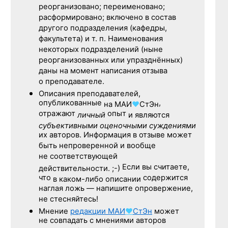
реорганизовано; переименовано;
расформировано; включено в состав
другого подразделения (кафедры,
факультета) и т. п. Наименования
некоторых подразделений (ныне
реорганизованных или упразднённых)
даны на момент написания отзыва
о преподавателе.
Описания преподавателей,
опубликованные
,
на
МАИ
♥
СтЭн
отражают
опыт
личный
и являются
субъективными оценочными суждениями
их авторов. Информация в отзыве может
быть непроверенной и вообще
не соответствующей
Если вы считаете,
действительности. ;-)
что
содержится
в каком-либо описании
наглая ложь — напишите опровержение,
не стесняйтесь!
Мнение
редакции
МАИ
♥
СтЭн
может
не совпадать с мнениями авторов