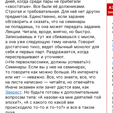
дней, когда среди пары не прибегали
«хвостатые». Все были её должниками.
А
Строгая и требовательная. Для неё нет других
зна
предметов. Единственно, если заранее
обговорить и сказать, что на семинары
не попадаешь, то она может передать задание.
Лекции.
Читала, вроде, внятно, но быстро.
Записываешь и тут же сбиваешься с мысли,
а она уже следующую тему начала. Говорит
достаточно тихо, ведет обычный монолог для
себя и первых парт. Раздражается, когда
переспрашивают и уточняют.
(«Не первоклассники, должны успевать!»)
Семинары.
Если вы у нее на семинарах,
то говорите как можно больше. Из интернета
или нет — неважно. Все, что знаете, все, что
на листе написано — читайте, но отвечайте.
Иначе экзамен или зачет дастся вам, как
Эверест
. Но будьте готовы к дополнительным
вопросам типа:
«А назови-ка
мне деятелей той
эпохи?», «А с какого по какой век
происходило
то-то
и то-то?»
и все в таком
духе.