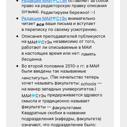
Редакция
МАИ
♥
СтЭн
оставляет за собой
право на редакторскую правку описания
(отзыва).
Редактируем бережно! :-)
Редакция
МАИ
♥
СтЭн
внимательно
читает
ваши письма и вступает
все
в переписку по своему усмотрению.
Описания преподавателей публикуются
на
независимо от того,
МАИ
♥
СтЭн
работают ли описываемые в МАИ
в настоящее время или нет:
память
бесценна.
Во второй половине
2010-х гг.
в МАИ
были введены так называемые
(Так начальство теперь
«институты».
хочет называть факультеты:
—
schools
на манер западных университетов.)
придерживается здравого
МАИ
♥
СтЭн
смысла и традиционно называет
факультеты —
факультетами.
Квадратные скобки в названии
подразделения (кафедры, факультета)
означают, что подразделение было: