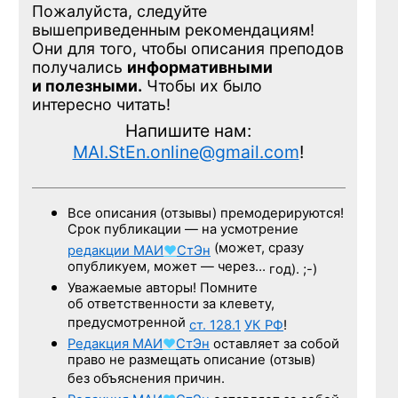
Пожалуйста, следуйте
вышеприведенным рекомендациям!
Они для того, чтобы описания преподов
получались
информативными
и полезными.
Чтобы их было
интересно читать!
Напишите нам:
MAI.StEn.online@gmail.com
!
Все описания (отзывы) премодерируются!
Срок публикации — на усмотрение
(может, сразу
редакции
МАИ
♥
СтЭн
опубликуем, может — через…
год). ;-)
Уважаемые авторы! Помните
об ответственности за клевету,
предусмотренной
ст. 128.1
УК РФ
!
Редакция
МАИ
♥
СтЭн
оставляет за собой
право не размещать описание (отзыв)
без объяснения причин.