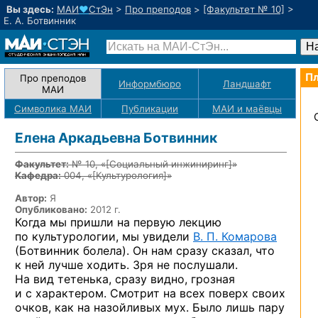
Вы здесь:
МАИ
♥
СтЭн
>
Про преподов
>
[Факультет № 10]
>
Е. А. Ботвинник
Пл
Про преподов
Информбюро
Ландшафт
МАИ
Символика МАИ
Публикации
МАИ
и маёвцы
Елена Аркадьевна Ботвинник
Факультет:
№ 10, «
[Социальный инжиниринг]
»
Кафедра:
004, «
[Культурология]
»
Автор:
Я
Опубликовано:
2012 г.
Когда мы пришли на первую лекцию
по культурологии, мы увидели
В. П. Комарова
(Ботвинник болела). Он нам сразу сказал, что
к ней лучше ходить. Зря не послушали.
На вид тетенька, сразу видно, грозная
и с характером. Смотрит на всех поверх своих
очков, как на назойливых мух. Было лишь пару