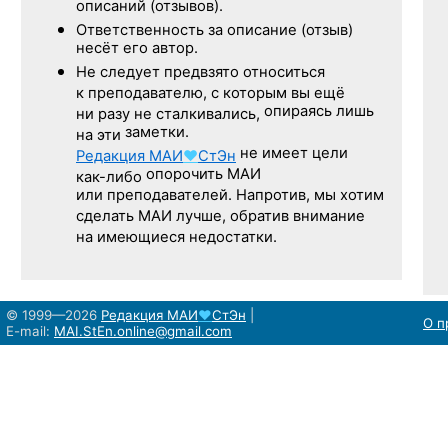
описаний (отзывов).
Ответственность
за описание
(отзыв)
несёт его автор.
Не следует
предвзято относиться
к преподавателю,
с которым
вы ещё
опираясь лишь
ни разу
не сталкивались,
заметки.
на эти
не имеет цели
Редакция
МАИ
♥
СтЭн
опорочить МАИ
как-либо
или преподавателей. Напротив, мы хотим
сделать МАИ лучше, обратив внимание
на имеющиеся недостатки.
© 1999—2026
Редакция
МАИ
♥
СтЭн
|
О п
E-mail:
MAI.StEn.online@gmail.com