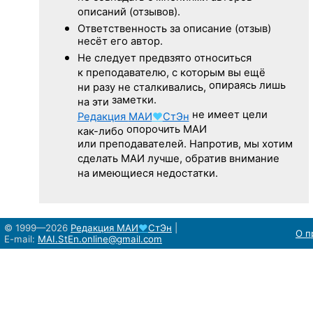
описаний (отзывов).
Ответственность
за описание
(отзыв)
несёт его автор.
Не следует
предвзято относиться
к преподавателю,
с которым
вы ещё
опираясь лишь
ни разу
не сталкивались,
заметки.
на эти
не имеет цели
Редакция
МАИ
♥
СтЭн
опорочить МАИ
как-либо
или преподавателей. Напротив, мы хотим
сделать МАИ лучше, обратив внимание
на имеющиеся недостатки.
© 1999—2026
Редакция
МАИ
♥
СтЭн
|
О п
E-mail:
MAI.StEn.online@gmail.com