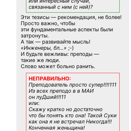
или интересный случай,
связанный с ним (с ней)?
Эти тезисы — рекомендация, не более!
Просто важно, чтобы
эти фундаментальные аспекты были
затронуты.
А так — развивайте мысль!
«Инженеры, бл…»
;-)
И будьте вежливы: преподы —
такие же люди.
Слово может больно ранить.
НЕПРАВИЛЬНО:
Преподователь просто супер!!!!111
Из всех преподо в в МАИ
он луДший!!!11
или:
Скажу кратко но достаточно
что бы понять кто она! Такой Суки
как она я не встречал Никогда!!!
Конченная
женьщина!