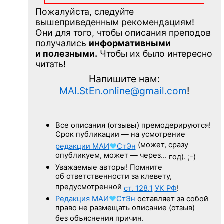
Пожалуйста, следуйте
вышеприведенным рекомендациям!
Они для того, чтобы описания преподов
получались
информативными
и полезными.
Чтобы их было интересно
читать!
Напишите нам:
MAI.StEn.online@gmail.com
!
Все описания (отзывы) премодерируются!
Срок публикации — на усмотрение
(может, сразу
редакции
МАИ
♥
СтЭн
опубликуем, может — через…
год). ;-)
Уважаемые авторы! Помните
об ответственности за клевету,
предусмотренной
ст. 128.1
УК РФ
!
Редакция
МАИ
♥
СтЭн
оставляет за собой
право не размещать описание (отзыв)
без объяснения причин.