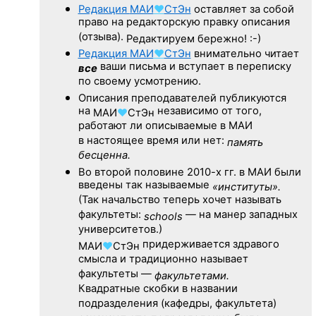
Редакция
МАИ
♥
СтЭн
оставляет за собой
право на редакторскую правку описания
(отзыва).
Редактируем бережно! :-)
Редакция
МАИ
♥
СтЭн
внимательно читает
ваши письма и вступает в переписку
все
по своему усмотрению.
Описания преподавателей публикуются
на
независимо от того,
МАИ
♥
СтЭн
работают ли описываемые в МАИ
в настоящее время или нет:
память
бесценна.
Во второй половине
2010-х гг.
в МАИ были
введены так называемые
«институты».
(Так начальство теперь хочет называть
факультеты:
— на манер западных
schools
университетов.)
придерживается здравого
МАИ
♥
СтЭн
смысла и традиционно называет
факультеты —
факультетами.
Квадратные скобки в названии
подразделения (кафедры, факультета)