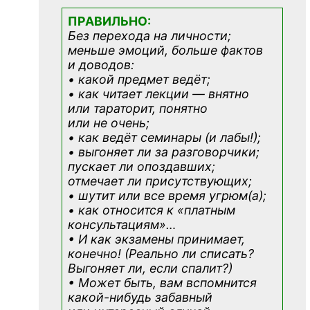
ПРАВИЛЬНО:
Без перехода на личности;
меньше эмоций, больше фактов
и доводов:
• какой предмет ведёт;
• как читает лекции — внятно
или тараторит, понятно
или не очень;
• как ведёт семинары (и лабы!);
• выгоняет ли за разговорчики;
пускает ли опоздавших;
отмечает ли присутствующих;
• шутит или все время угрюм(а);
• как относится к «платным
консультациям»
…
• И как экзамены принимает,
конечно! (Реально ли списать?
Выгоняет ли, если спалит?)
• Может быть, вам вспомнится
какой-нибудь
забавный