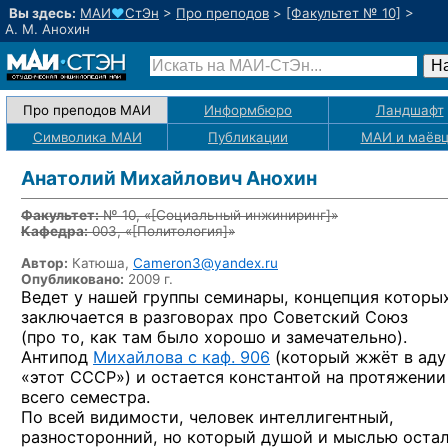
Вы здесь:
МАИ
♥
СтЭн
>
Про преподов
>
[Факультет № 10]
>
А. М. Анохин
Про преподов МАИ
Информбюро
Ландшафт
Символика МАИ
Публикации
МАИ
и маёв
Анатолий Михайлович Анохин
Факультет:
№ 10, «
[Социальный инжиниринг]
»
Кафедра:
003, «
[Политология]
»
Автор:
Катюша,
Cameron3@yandex.ru
Опубликовано:
2009 г.
Ведет у нашей группы семинары, концепция которы
заключается в разговорах про Советский Союз
(про то, как там было хорошо и замечательно).
Антипод
Михайлова с каф. 906
(который жжёт в аду
«этот СССР») и остается константой на протяжении
всего семестра.
По всей видимости, человек интеллигентный,
разносторонний, но который душой и мыслью оста