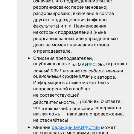
означают, что подразделение было:
реорганизовано; переименовано;
расформировано; включено в состав
другого подразделения (кафедры,
факультета) и т. п. Наименования
некоторых подразделений (ныне
реорганизованных или упразднённых)
даны на момент написания отзыва
о преподавателе.
Описания преподавателей,
опубликованные
, отражают
на
МАИ
♥
СтЭн
опыт
личный
и являются
субъективными
оценочными суждениями
их авторов.
Информация в отзыве может быть
непроверенной и вообще
не соответствующей
Если вы считаете,
действительности. ;-)
что
содержится
в каком-либо описании
наглая ложь — напишите опровержение,
не стесняйтесь!
Мнение
редакции
МАИ
♥
СтЭн
может
не совпадать с мнениями авторов