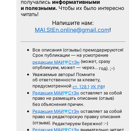
получались
информативными
и полезными.
Чтобы их было интересно
читать!
Напишите нам:
MAI.StEn.online@gmail.com
!
Все описания (отзывы) премодерируются!
Срок публикации — на усмотрение
(может, сразу
редакции
МАИ
♥
СтЭн
опубликуем, может — через…
год). ;-)
Уважаемые авторы! Помните
об ответственности за клевету,
предусмотренной
ст. 128.1
УК РФ
!
Редакция
МАИ
♥
СтЭн
оставляет за собой
право не размещать описание (отзыв)
без объяснения причин.
Редакция
МАИ
♥
СтЭн
оставляет за собой
право на редакторскую правку описания
(отзыва).
Редактируем бережно! :-)
Редакция
МАИ
♥
СтЭн
внимательно читает