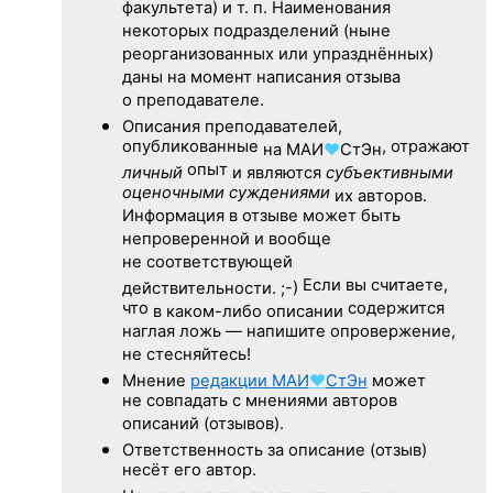
факультета) и т. п. Наименования
некоторых подразделений (ныне
реорганизованных или упразднённых)
даны на момент написания отзыва
о преподавателе.
Описания преподавателей,
опубликованные
, отражают
на
МАИ
♥
СтЭн
опыт
личный
и являются
субъективными
оценочными суждениями
их авторов.
Информация в отзыве может быть
непроверенной и вообще
не соответствующей
Если вы считаете,
действительности. ;-)
что
содержится
в каком-либо описании
наглая ложь — напишите опровержение,
не стесняйтесь!
Мнение
редакции
МАИ
♥
СтЭн
может
не совпадать с мнениями авторов
описаний (отзывов).
Ответственность
за описание
(отзыв)
несёт его автор.