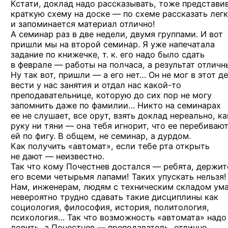
Кстати, доклад надо рассказывать, тоже представи
краткую схему на доске — по схеме рассказать легк
и запоминается материал отлично!
А семинар раз в две недели, двумя группами. И вот
пришли мы на второй семинар. Я уже напечатала
задание по книжечке, т. к. его надо было сдать
в феврале — работы на полчаса, а результат отличн
Ну так вот, пришли — а его нет… Он не мог в этот д
вести у нас занятия и отдал нас
какой-то
преподавательнице, которую до сих пор не могу
запомнить даже по фамилии… Никто на семинарах
ее не слушает, все орут, взять доклад нереально, ка
руку ни тяни — она тебя игнорит, что ее перебиваю
ей по фигу. В общем, не семинар, а дурдом.
Как получить «автомат», если тебе рта открыть
не дают — неизвестно.
Так что кому Почестнев достался — ребята, держит
его всеми четырьмя лапами! Таких упускать нельзя!
Нам, инженерам, людям с техническим складом ума
невероятно трудно сдавать такие дисциплины как
социология, философия, история, политология,
психология… Так что возможность «автомата» надо
ловить, а Почестнев — преподаватель, отлично