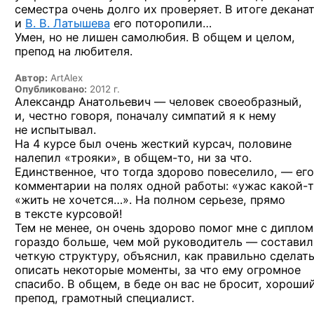
семестра очень долго их проверяет. В итоге декана
и
В. В. Латышева
его поторопили…
Умен, но не лишен самолюбия. В общем и целом,
препод на любителя.
Автор:
ArtAlex
Опубликовано:
2012 г.
Александр Анатольевич — человек своеобразный,
и, честно говоря, поначалу симпатий я к нему
не испытывал.
На 4 курсе был очень жесткий курсач, половине
налепил «трояки»,
в общем-то,
ни за что.
Единственное, что тогда здорово повеселило, — его
комментарии на полях одной работы: «ужас
какой-т
«жить не хочется…». На полном серьезе, прямо
в тексте курсовой!
Тем не менее, он очень здорово помог мне с диплом
гораздо больше, чем мой руководитель — составил
четкую структуру, объяснил, как правильно сделать
описать некоторые моменты, за что ему огромное
спасибо. В общем, в беде он вас не бросит, хороши
препод, грамотный специалист.