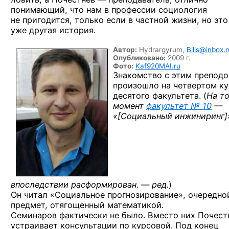
понимающий, что нам в профессии социология
не пригодится, только если в частной жизни, но это
уже другая история.
Автор:
Hydrargyrum,
Bilis@inbox.r
Опубликовано:
2009 г.
Фото:
Kaf920MAI.ru
Знакомство с этим препод
произошло на четвертом ку
десятого факультета. (
На т
момент
факультет № 10
—
«
[Социальный инжиниринг]
впоследствии расформирован. — ред.
)
Он читал «Социальное прогнозирование», очередно
предмет, отягощенный математикой.
Семинаров фактически не было. Вместо них Почест
устраивает консультации по курсовой. Под конец