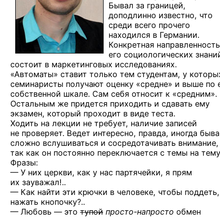
Бывал за границей,
доподлинно известно, что
среди всего прочего
находился в Германии.
Конкретная направленность
его социологических знани
состоит в маркетинговых исследованиях.
«Автоматы» ставит только тем студентам, у которы
семинаристы получают оценку «средне» и выше по 
собственной шкале. Сам себя относит к «средним».
Остальным же придется приходить и сдавать ему
экзамен, который проходит в виде теста.
Ходить на лекции не требует, наличие записей
не проверяет. Ведет интересно, правда, иногда быва
сложно вслушиваться и сосредотачивать внимание,
так как он постоянно переключается с темы на тему
Фразы:
— У них церкви, как у нас партячейки, я прям
их зауважал!..
— Как найти эти крючки в человеке, чтобы поддеть,
нажать кнопочку?..
— Любовь — это
тупой
просто-напросто
обмен