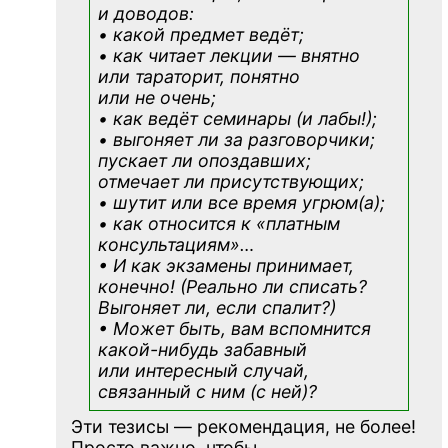
и доводов:
• какой предмет ведёт;
• как читает лекции — внятно
или тараторит, понятно
или не очень;
• как ведёт семинары (и лабы!);
• выгоняет ли за разговорчики;
пускает ли опоздавших;
отмечает ли присутствующих;
• шутит или все время угрюм(а);
• как относится к «платным
консультациям»
…
• И как экзамены принимает,
конечно! (Реально ли списать?
Выгоняет ли, если спалит?)
• Может быть, вам вспомнится
какой-нибудь
забавный
или интересный случай,
связанный с ним (с ней)?
Эти тезисы — рекомендация, не более!
Просто важно, чтобы