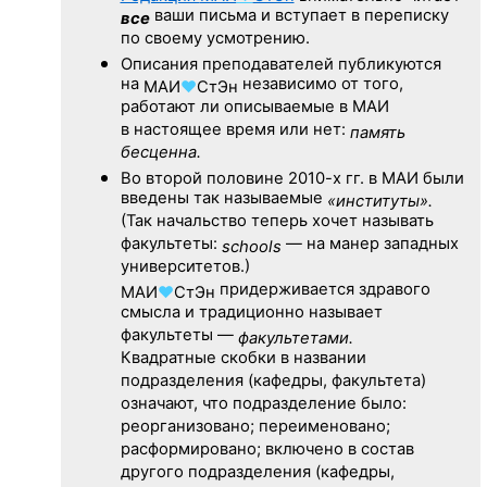
ваши письма и вступает в переписку
все
по своему усмотрению.
Описания преподавателей публикуются
на
независимо от того,
МАИ
♥
СтЭн
работают ли описываемые в МАИ
в настоящее время или нет:
память
бесценна.
Во второй половине
2010-х гг.
в МАИ были
введены так называемые
«институты».
(Так начальство теперь хочет называть
факультеты:
— на манер западных
schools
университетов.)
придерживается здравого
МАИ
♥
СтЭн
смысла и традиционно называет
факультеты —
факультетами.
Квадратные скобки в названии
подразделения (кафедры, факультета)
означают, что подразделение было:
реорганизовано; переименовано;
расформировано; включено в состав
другого подразделения (кафедры,