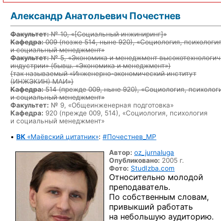
Александр Анатольевич Почестнев
Факультет:
№ 10, «
[Социальный инжиниринг]
»
Кафедра:
009
(позже 514, ныне 920)
, «Социология, психологи
и социальный менеджмент»
Факультет:
№ 5, «Экономика и менеджмент высокотехнологич
индустрии» (бывш. «Экономика и менеджмент»)
{так называемый «Инженерно-экономический институт
(ИНЖЭКИН) МАИ»}
Кафедра:
514
(прежде 009, ныне 920)
, «Социология, психолог
и социальный менеджмент»
Факультет:
№ 9, «Общеинженерная подготовка»
Кафедра:
920 (прежде 009, 514), «Социология, психология
и социальный менеджмент»
•
ВК
«Маёвский цитатник»
:
#Почестнев_MP
Автор:
oz_jurnaluga
Опубликовано:
2005 г.
Фото:
StudIzba.com
Относительно молодой
преподаватель.
По собственным словам,
привыкший работать
на небольшую аудиторию.