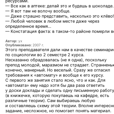
ресурсами.
— Все как в аптеке: делай это и будешь в шоколаде.
— Я вот там не волочу вообще.
— Даже страшно представить, насколько это клёво!
— Любой человек в любом месте даже через
определенное время…
— Констатация факта: в
таком-то
районе померли в
Автор:
ух
Опубликовано:
2007 г.
Этого преподавателя дали нам в качестве семинари
по социологии во 2 семестре 2 курса.
Несказанно обрадовалась (не я одна), поскольку
препод молодой, маразмом не страдает. Страннень
конечно, манерный. Но веселый. Сразу же огласил
требования к «автомату» и вообще к его курсу.
С первого же занятия стало ясно, что и как. Для
«автомата» ему надо хотя бы два раза ответить
у доски доклады и сделать одну письменную работ
(в книжечке, которую покупаешь на кафедре, есть
различные теории). Сам выбираешь любую
и составляешь схему этой теории. Вполне интересн
задание, несложное, но помогает понять материал.