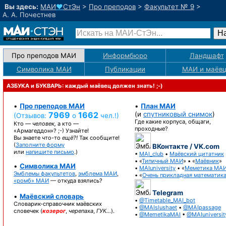
Вы здесь:
МАИ
♥
СтЭн
>
Про преподов
>
Факультет № 9
>
А. А. Почестнев
Про преподов МАИ
Информбюро
Ландшафт
Символика МАИ
Публикации
МАИ
и маёв
АЗБУКА и БУКВАРЬ: каждый маёвец должен знать! ;-)
•
Про преподов МАИ
•
План МАИ
7969
1662
(и
спутниковый снимок
)
(Отзывов:
о
чел.!)
Где какие корпуса, общаги,
Кто —
человек,
а кто —
проходные?
«Армагеддон»? ;-)
Узнайте!
Вы знаете
что-то
ещё?!
Так сообщите!
(
Заполните форму
ВКонтакте / VK.com
или
напишите письмо
.)
•
MAI_club
•
Маёвский цитатник
• «
Типичный МАИ
» • «
Маёвник
»
•
Символика МАИ
•
MAIuniversity
• «
Меметика МА
Эмблемы факультетов
,
эмблема МАИ
,
• «
Очень прикладная математик
«ромб» МАИ
— откуда взялись?
Telegram
•
Маёвский словарь
•
@Timetable_MAI_bot
Словарик-справочник
маёвских
•
@MAIslushaet
•
@MAIpassage
словечек (
козерог
,
черепаха
,
ГУК…
).
•
@MemetikaMAI
•
@MAIuniversit