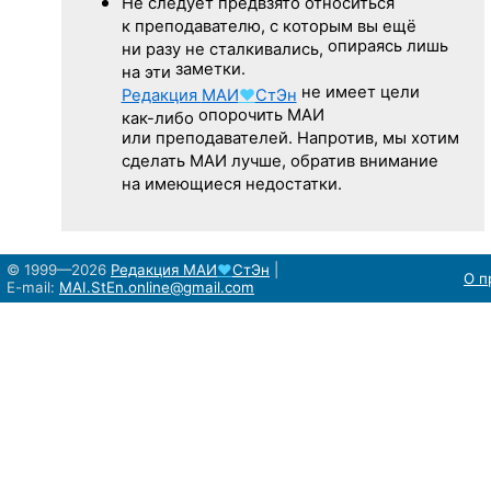
Не следует
предвзято относиться
к преподавателю,
с которым
вы ещё
опираясь лишь
ни разу
не сталкивались,
заметки.
на эти
не имеет цели
Редакция
МАИ
♥
СтЭн
опорочить МАИ
как-либо
или преподавателей. Напротив, мы хотим
сделать МАИ лучше, обратив внимание
на имеющиеся недостатки.
© 1999—2026
Редакция
МАИ
♥
СтЭн
|
О п
E-mail:
MAI.StEn.online@gmail.com