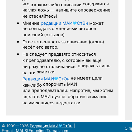
что
содержится
в каком-либо описании
наглая ложь — напишите опровержение,
не стесняйтесь!
Мнение
редакции
МАИ
♥
СтЭн
может
не совпадать с мнениями авторов
описаний (отзывов).
Ответственность
за описание
(отзыв)
несёт его автор.
Не следует
предвзято относиться
к преподавателю,
с которым
вы ещё
опираясь лишь
ни разу
не сталкивались,
заметки.
на эти
не имеет цели
Редакция
МАИ
♥
СтЭн
опорочить МАИ
как-либо
или преподавателей. Напротив, мы хотим
сделать МАИ лучше, обратив внимание
на имеющиеся недостатки.
© 1999—2026
Редакция
МАИ
♥
СтЭн
|
О п
E-mail:
MAI.StEn.online@gmail.com