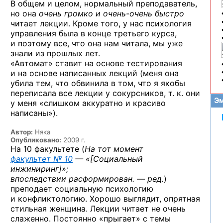
В общем и целом, нормальный преподаватель,
но она
очень громко
и очень-очень
быстро
читает лекции. Кроме того, у нас психология
управления была в конце третьего курса,
и поэтому все, что она нам читала, мы уже
знали из прошлых лет.
«Автомат» ставит на основе тестирования
и на основе написанных лекций (меня она
убила тем, что обвинила в том, что я якобы
переписала все лекции у сокурсников, т. к. они
Эм
у меня «слишком аккуратно и красиво
написаны»).
Автор:
Няка
Опубликовано:
2009 г.
На 10 факультете (
На тот момент
факультет № 10
— «
[Социальный
инжиниринг]
»;
впоследствии расформирован. — ред.
)
преподает социальную психологию
и конфликтологию. Хорошо выглядит, опрятная
стильная женщина. Лекции читает не очень
слаженно. Постоянно «прыгает» с темы