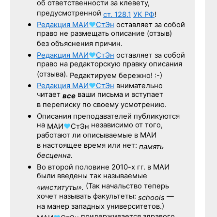
об ответственности за клевету,
предусмотренной
ст. 128.1
УК РФ
!
Редакция
МАИ
♥
СтЭн
оставляет за собой
право не размещать описание (отзыв)
без объяснения причин.
Редакция
МАИ
♥
СтЭн
оставляет за собой
право на редакторскую правку описания
(отзыва).
Редактируем бережно! :-)
Редакция
МАИ
♥
СтЭн
внимательно
читает
ваши письма и вступает
все
в переписку по своему усмотрению.
Описания преподавателей публикуются
на
независимо от того,
МАИ
♥
СтЭн
работают ли описываемые в МАИ
в настоящее время или нет:
память
бесценна.
Во второй половине
2010-х гг.
в МАИ
были введены так называемые
(Так начальство теперь
«институты».
хочет называть факультеты:
—
schools
на манер западных университетов.)