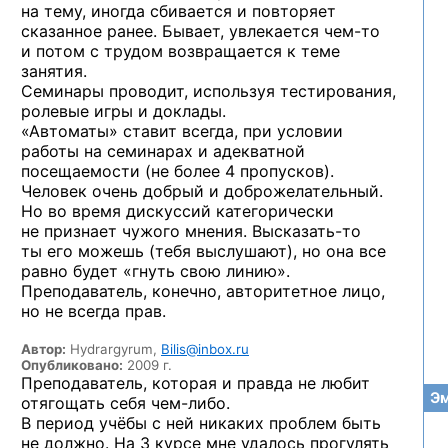
на тему, иногда сбивается и повторяет
сказанное ранее. Бывает, увлекается
чем-то
и потом с трудом возвращается к теме
занятия.
Семинары проводит, используя тестирования,
ролевые игры и доклады.
«Автоматы» ставит всегда, при условии
работы на семинарах и адекватной
посещаемости (не более 4 пропусков).
Человек очень добрый и доброжелательный.
Но во время дискуссий категорически
не признает чужого мнения.
Высказать-то
ты его можешь (тебя выслушают), но она все
равно будет «гнуть свою линию».
Преподаватель, конечно, авторитетное лицо,
но не всегда прав.
Автор:
Hydrargyrum,
Bilis@inbox.ru
Опубликовано:
2009 г.
Преподаватель, которая и правда не любит
Эм
отягощать себя
чем-либо.
В период учёбы с ней никаких проблем быть
не должно. На 3 курсе мне удалось прогулять