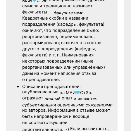
придерживается здравого
МАИ
♥
СтЭн
смысла и традиционно называет
факультеты —
факультетами.
Квадратные скобки в названии
подразделения (кафедры, факультета)
означают, что подразделение было:
реорганизовано; переименовано;
расформировано; включено в состав
другого подразделения (кафедры,
факультета) и т. п. Наименования
некоторых подразделений (ныне
реорганизованных или упразднённых)
даны на момент написания отзыва
о преподавателе.
Описания преподавателей,
опубликованные
,
на
МАИ
♥
СтЭн
отражают
опыт
личный
и являются
субъективными оценочными суждениями
их авторов. Информация в отзыве может
быть непроверенной и вообще
не соответствующей
Если вы считаете,
действительности. ;-)