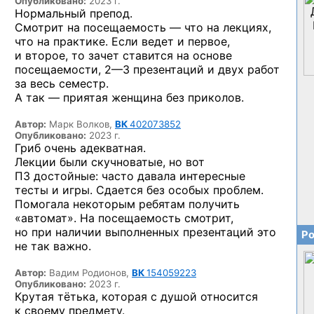
Опубликовано:
2023 г.
Нормальный препод.
Смотрит на посещаемость — что на лекциях,
что на практике. Если ведет и первое,
и второе, то зачет ставится на основе
посещаемости,
2—3 презентаций
и двух работ
за весь семестр.
А так — приятая женщина без приколов.
Автор:
Марк Волков,
ВК
402073852
Опубликовано:
2023 г.
Гриб очень адекватная.
Лекции были скучноватые, но вот
ПЗ достойные: часто давала интересные
тесты и игры. Сдается без особых проблем.
Помогала некоторым ребятам получить
«автомат». На посещаемость смотрит,
но при наличии выполненных презентаций это
Ро
не так важно.
Автор:
Вадим Родионов,
ВК
154059223
Опубликовано:
2023 г.
Крутая тётька, которая с душой относится
к своему предмету.