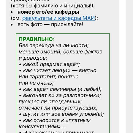
(хотя бы фамилию и инициалы!);
номер его/её кафедры
(см.
факультеты и кафедры МАИ
);
есть фото — присылайте!
ПРАВИЛЬНО:
Без перехода на личности;
меньше эмоций, больше фактов
и доводов:
• какой предмет ведёт;
• как читает лекции — внятно
или тараторит, понятно
или не очень;
• как ведёт семинары (и лабы!);
• выгоняет ли за разговорчики;
пускает ли опоздавших;
отмечает ли присутствующих;
• шутит или все время угрюм(а);
• как относится к «платным
консультациям»
…
• И как экзамены принимает,