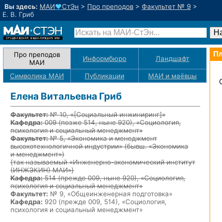
Вы здесь:
МАИ
♥
СтЭн
>
Про преподов
>
Факультет № 9
>
Е. В. Гриб
Пл
Про преподов
Информбюро
Ландшафт
МАИ
Символика МАИ
Публикации
МАИ
и маёвцы
Елена Витальевна Гриб
Факультет:
№ 10, «
[Социальный инжиниринг]
»
Кафедра:
009
(позже 514, ныне 920)
, «Социология,
психология и социальный менеджмент»
Факультет:
№ 5, «Экономика и менеджмент
высокотехнологичной индустрии» (бывш. «Экономика
и менеджмент»)
{так называемый «Инженерно-экономический институт
(ИНЖЭКИН) МАИ»}
Кафедра:
514
(прежде 009, ныне 920)
, «Социология,
психология и социальный менеджмент»
Факультет:
№ 9, «Общеинженерная подготовка»
Кафедра:
920 (прежде 009, 514), «Социология,
психология и социальный менеджмент»