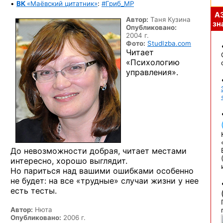
•
ВК
«Маёвский цитатник»
:
#Гриб_MP
А
Автор:
Таня Кузина
зна
Опубликовано:
2004 г.
Фото:
StudIzba.com
Читает
«Психологию
управления».
До невозможности
добрая, читает местами
интересно, хорошо выглядит.
Но париться
над вашими ошибками особенно
не будет:
на все
«трудные» случаи жизни
у нее
есть тесты.
Автор:
Нюта
Опубликовано:
2006 г.