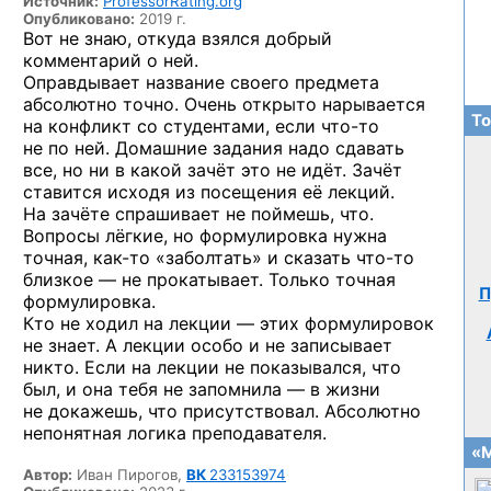
Источник:
ProfessorRating.org
Опубликовано:
2019 г.
Вот не знаю, откуда взялся добрый
комментарий о ней.
Оправдывает название своего предмета
абсолютно точно. Очень открыто нарывается
То
на конфликт со студентами, если
что-то
не по ней. Домашние задания надо сдавать
все, но ни в какой зачёт это не идёт. Зачёт
ставится исходя из посещения её лекций.
На зачёте спрашивает не поймешь, что.
Вопросы лёгкие, но формулировка нужна
точная,
как-то
«заболтать» и сказать
что-то
близкое — не прокатывает. Только точная
П
формулировка.
Кто не ходил на лекции — этих формулировок
не знает. А лекции особо и не записывает
никто. Если на лекции не показывался, что
был, и она тебя не запомнила — в жизни
не докажешь, что присутствовал. Абсолютно
непонятная логика преподавателя.
«М
Автор:
Иван Пирогов,
ВК
233153974