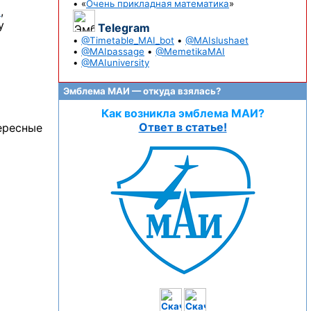
• «
Очень прикладная математика
»
ч
,
у
Telegram
•
@Timetable_MAI_bot
•
@MAIslushaet
•
@MAIpassage
•
@MemetikaMAI
•
@MAIuniversity
Эмблема МАИ — откуда взялась?
Как возникла эмблема МАИ?
Ответ в статье!
ересные