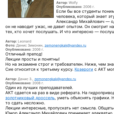
Автор:
Wolfy
Опубликовано:
2006 г.
Если бы все студенты поним
человека, который знает эт
Александр Михайлович — од
он не наводит ужас, не давит опытом. Он смотрит на
тех, кто хочет послушать. И что интересно — послуш
Автор:
Leonard
Фото:
Денис Зимонин,
zemonengkak@yandex.ru
Опубликовано:
2006 г.
Отличный препод!
Лекции просты и понятны!
Но на экзамене строг и требователен. Ниже, чем зна
Сие относится к третьему курсу.
Козероги
с АКТ мог
Автор:
Денис З.,
zemonengkak@yandex.ru
Опубликовано:
2008 г.
Один из лучших преподавателей.
АКТ сдается на раз в виде реферата. На гидропривод
золотниковый дроссель
, уметь объяснять графики. 
то сдать несложно.
Лекции интересные, пропускать нет смысла. Общать
Юмор Александр Михайлович принимает адекватно. 