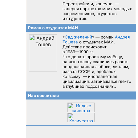
Перестройки и, конечно, —
галерея портретов моих молодых
современников, студентов
и студенток.
Роман о студентах МАИ
«
Сад желаний
» — роман
Андрея
Тошева
о студентах МАИ.
Действие происходит
в 1989—1990 гг.
Что делать простому маёвцу,
на чью голову свалились разом
неоднозначная любовь, диплом,
развал CCCP, и, вдобавок
ко всему, — инопланетная
цивилизация, затаившаяся
где-то
в глубинах подсознания?..
Нас сосчитали