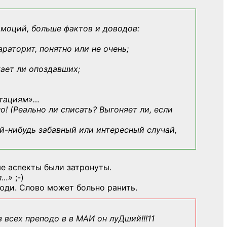
эмоций, больше фактов и доводов:
араторит, понятно или не очень;
кает ли опоздавших;
ьтациям»
…
о! (Реально ли списать? Выгоняет ли, если
й-нибудь
забавный или интересный случай,
е аспекты были затронуты.
л…»
;-)
юди. Слово может больно ранить.
з всех преподо в в МАИ он луДший!!!11