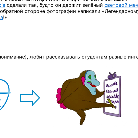
’е
сделали так, будто он держит зелёный
световой ме
 обратной стороне фотографии написали «Легендарном
а
!»
 понимание), любит рассказывать студентам разные инт