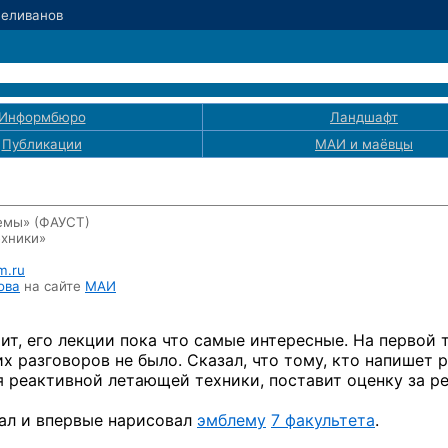
Селиванов
Информбюро
Ландшафт
Публикации
МАИ
и маёвцы
темы» (ФАУСТ)
хники»
m.ru
ова
на сайте
МАИ
ит, его лекции пока что самые интересные.
На первой
т
их разговоров
не было.
Сказал, что тому, кто напишет 
 реактивной летающей техники, поставит оценку
за р
ал и впервые нарисовал
эмблему
7 факультета
.