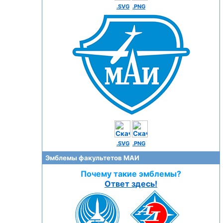
.SVG
.PNG
.SVG
.PNG
Эмблемы факультетов МАИ
Почему такие эмблемы?
Ответ здесь!