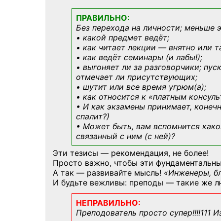
ПРАВИЛЬНО:
Без перехода на личности; меньше 
• какой предмет ведёт;
• как читает лекции — внятно или т
• как ведёт семинары (и лабы!);
• выгоняет ли за разговорчики; пус
отмечает ли присутствующих;
• шутит или все время угрюм(а);
• как относится к «платным консул
• И как экзамены принимает, конечн
спалит?)
• Может быть, вам вспомнится
како
связанный с ним (с ней)?
Эти тезисы — рекомендация, не более!
Просто важно, чтобы эти фундаментальны
А так — развивайте мысль!
«Инженеры, б
И будьте вежливы: преподы — такие же л
НЕПРАВИЛЬНО:
Преподователь просто супер!!!!111 И