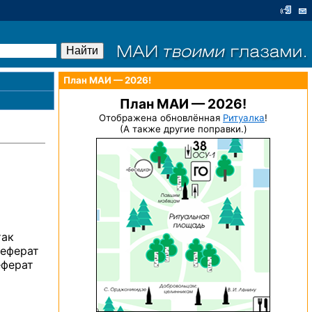
План МАИ — 2026!
План МАИ — 2026!
Отображена обновлённая
Ритуалка
!
(А также другие поправки.)
ак
реферат
еферат