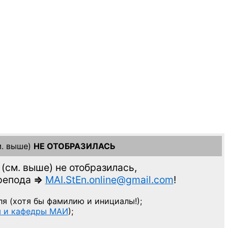
. выше)
НЕ ОТОБРАЗИЛАСЬ
(см. выше)
не отобразилась,
препода
=>
MAI.StEn.online@gmail.com
!
ля
(хотя бы фамилию и инициалы!);
ы и кафедры МАИ
);