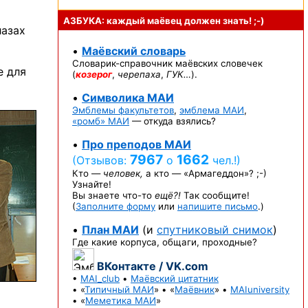
АЗБУКА: каждый маёвец должен
знать! ;-)
лазах
•
Маёвский словарь
Словарик-справочник
маёвских словечек
е для
(
козерог
,
черепаха
,
ГУК…
).
•
Символика МАИ
Эмблемы факультетов
,
эмблема МАИ
,
«ромб» МАИ
— откуда взялись?
•
Про преподов МАИ
7967
1662
(Отзывов:
о
чел.!)
Кто —
человек,
а кто —
«Армагеддон»? ;-)
Узнайте!
Вы знаете
что-то
ещё?!
Так сообщите!
(
Заполните форму
или
напишите письмо
.)
•
План МАИ
(и
спутниковый снимок
)
Где какие корпуса, общаги, проходные?
ВКонтакте / VK.com
•
MAI_club
•
Маёвский цитатник
• «
Типичный МАИ
» • «
Маёвник
» •
MAIuniversity
• «
Меметика МАИ
»