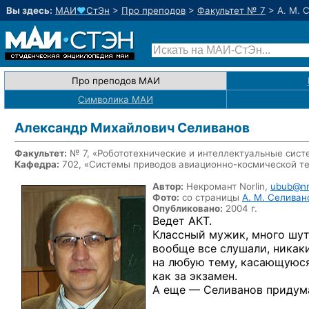
Вы здесь:
МАИ
♥
СтЭн
>
Про преподов
>
Факультет № 7
>
А. М. 
Про преподов МАИ
Символика МАИ
Александр Михайлович Селиванов
Факультет:
№ 7, «Робототехнические и интеллектуальные сис
Кафедра:
702, «Системы приводов
авиационно-космической
те
Автор:
Некромант Norlin,
ubub@n
Фото:
со страницы
А. М. Селиван
Опубликовано:
2004 г.
Ведет АКТ.
Классный мужик, много шут
вообще все слушали, никак
на любую
тему, касающуюся
как
за экзамен.
А еще — Селиванов придум