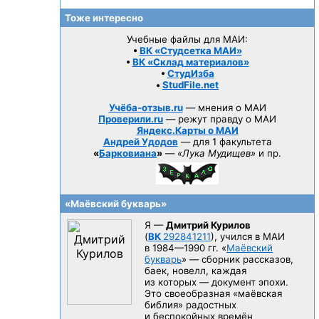
Тоже интересно
Учебные файлы для МАИ:
•
ВК «Студсетка МАИ»
•
ВК «Склад материалов»
•
СтудИзба
•
StudFile.net
Учёба-отзыв.ru
— мнения о МАИ
Проверили.ru
— режут правду о МАИ
Яндекс.Карты о МАИ
Андрей Удодов
— для 1 факультета
«
Барковиана
»
—
«Лука Мудищев»
и пр.
«Маёвский букварь»
Я —
Дмитрий Курилов
(
ВК
292841211
), учился в МАИ
в 1984—1990 гг.
«
Маёвский
букварь
» — сборник рассказов,
баек, новелл, каждая
из которых — документ эпохи.
Это своеобразная «маёвская
библия» радостных
и беспокойных времён