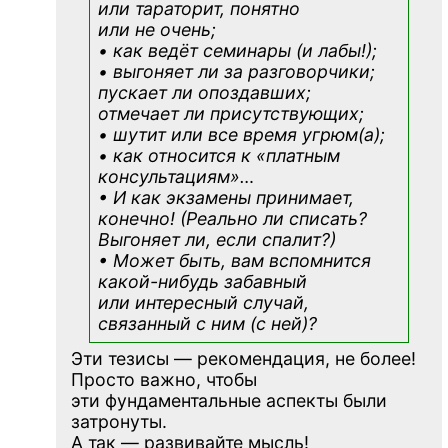
или тараторит, понятно
или не очень;
• как ведёт семинары (и лабы!);
• выгоняет ли за разговорчики;
пускает ли опоздавших;
отмечает ли присутствующих;
• шутит или все время угрюм(а);
• как относится к «платным
консультациям»
…
• И как экзамены принимает,
конечно! (Реально ли списать?
Выгоняет ли, если спалит?)
• Может быть, вам вспомнится
какой-нибудь
забавный
или интересный случай,
связанный с ним (с ней)?
Эти тезисы — рекомендация, не более!
Просто важно, чтобы
эти фундаментальные аспекты были
затронуты.
А так — развивайте мысль!