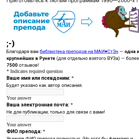
Приготовьтесь к лютым программам
1990—2000-х г