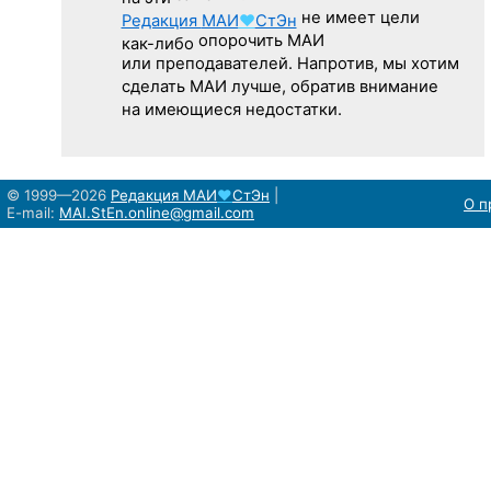
не имеет цели
Редакция
МАИ
♥
СтЭн
опорочить МАИ
как-либо
или преподавателей. Напротив, мы хотим
сделать МАИ лучше, обратив внимание
на имеющиеся недостатки.
© 1999—2026
Редакция
МАИ
♥
СтЭн
|
О п
E-mail:
MAI.StEn.online@gmail.com