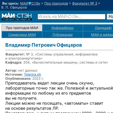
Вы здесь:
МАИ
♥
СтЭн
>
Про преподов
>
Факультет № 3
>
В. П. Офицеров
Про преподов МАИ
Информбюро
Ландшафт
Символика МАИ
Публикации
МАИ
и маёв
Владимир Петрович Офицеров
Факультет:
№ 3, «Системы управления, информатика
и электроэнергетика»
Кафедра:
304, «Вычислительные машины, системы и сети»
Автор:
нет данных
Источник:
Telegra.ph
Опубликовано:
2023 г.
Преподаватель ведет лекции очень скучно,
лабораторные точно так же. Полезной и актуальной
информации по любому из его предметов
вы не получите.
Лекции можно не посещать, «автоматы» ставит
на основе результатов ЛР.