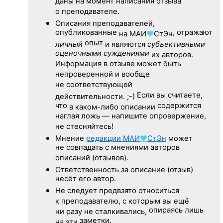
даны на момент написания отзыва
о преподавателе.
Описания преподавателей,
опубликованные
, отражают
на
МАИ
♥
СтЭн
опыт
личный
и являются
субъективными
оценочными суждениями
их авторов.
Информация в отзыве может быть
непроверенной и вообще
не соответствующей
Если вы считаете,
действительности. ;-)
что
содержится
в каком-либо описании
наглая ложь — напишите опровержение,
не стесняйтесь!
Мнение
редакции
МАИ
♥
СтЭн
может
не совпадать с мнениями авторов
описаний (отзывов).
Ответственность
за описание
(отзыв)
несёт его автор.
Не следует
предвзято относиться
к преподавателю,
с которым
вы ещё
опираясь лишь
ни разу
не сталкивались,
заметки.
на эти