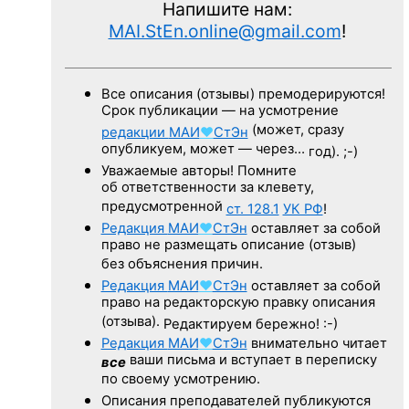
Напишите нам:
MAI.StEn.online@gmail.com
!
Все описания (отзывы) премодерируются!
Срок публикации — на усмотрение
(может, сразу
редакции
МАИ
♥
СтЭн
опубликуем, может — через…
год). ;-)
Уважаемые авторы! Помните
об ответственности за клевету,
предусмотренной
ст. 128.1
УК РФ
!
Редакция
МАИ
♥
СтЭн
оставляет за собой
право не размещать описание (отзыв)
без объяснения причин.
Редакция
МАИ
♥
СтЭн
оставляет за собой
право на редакторскую правку описания
(отзыва).
Редактируем бережно! :-)
Редакция
МАИ
♥
СтЭн
внимательно читает
ваши письма и вступает в переписку
все
по своему усмотрению.
Описания преподавателей публикуются