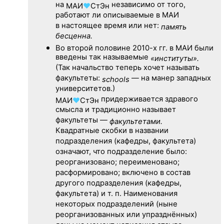
на
независимо от того,
МАИ
♥
СтЭн
работают ли описываемые в МАИ
в настоящее время или нет:
память
бесценна.
Во второй половине
2010-х гг.
в МАИ были
введены так называемые
«институты».
(Так начальство теперь хочет называть
факультеты:
— на манер западных
schools
университетов.)
придерживается здравого
МАИ
♥
СтЭн
смысла и традиционно называет
факультеты —
факультетами.
Квадратные скобки в названии
подразделения (кафедры, факультета)
означают, что подразделение было:
реорганизовано; переименовано;
расформировано; включено в состав
другого подразделения (кафедры,
факультета) и т. п. Наименования
некоторых подразделений (ныне
реорганизованных или упразднённых)