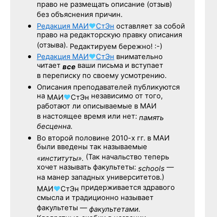
право не размещать описание (отзыв)
без объяснения причин.
Редакция
МАИ
♥
СтЭн
оставляет за собой
право на редакторскую правку описания
(отзыва).
Редактируем бережно! :-)
Редакция
МАИ
♥
СтЭн
внимательно
читает
ваши письма и вступает
все
в переписку по своему усмотрению.
Описания преподавателей публикуются
на
независимо от того,
МАИ
♥
СтЭн
работают ли описываемые в МАИ
в настоящее время или нет:
память
бесценна.
Во второй половине
2010-х гг.
в МАИ
были введены так называемые
(Так начальство теперь
«институты».
хочет называть факультеты:
—
schools
на манер западных университетов.)
придерживается здравого
МАИ
♥
СтЭн
смысла и традиционно называет
факультеты —
факультетами.