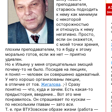
преподавателя,
А
стараюсь подходить
зна
к нему как минимум
с некоторой
осторожностью
и отношусь к нему
негативно. Просто,
если он окажется,
с моей точки зрения,
плохим преподавателем, то я буду к этому
морально готов, если же нет — приятно
удивлен.
Но к Ильину у меня отрицательных эмоций
почему-то
не было. Посидев на лекциях,
я понял — человек он совершенно адекватный.
У него хорошо организованы лекции,
в отличие
от тов.
Жигалова
. ;-)
Сразу
понятно — что, куда и зачем. Есть
какая-то
предыстория, введение… Вот это мне
понравилось. Он спрашивает по кускам —
по нескольким главам — зато
все.
Т. е. при ВТУЗовском образе жизни (работа —