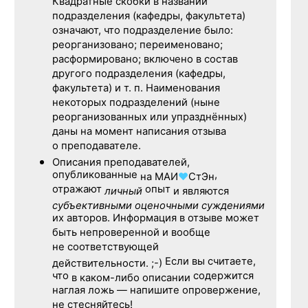
Квадратные скобки в названии
подразделения (кафедры, факультета)
означают, что подразделение было:
реорганизовано; переименовано;
расформировано; включено в состав
другого подразделения (кафедры,
факультета) и т. п. Наименования
некоторых подразделений (ныне
реорганизованных или упразднённых)
даны на момент написания отзыва
о преподавателе.
Описания преподавателей,
опубликованные
,
на
МАИ
♥
СтЭн
отражают
опыт
личный
и являются
субъективными оценочными суждениями
их авторов. Информация в отзыве может
быть непроверенной и вообще
не соответствующей
Если вы считаете,
действительности. ;-)
что
содержится
в каком-либо описании
наглая ложь — напишите опровержение,
не стесняйтесь!