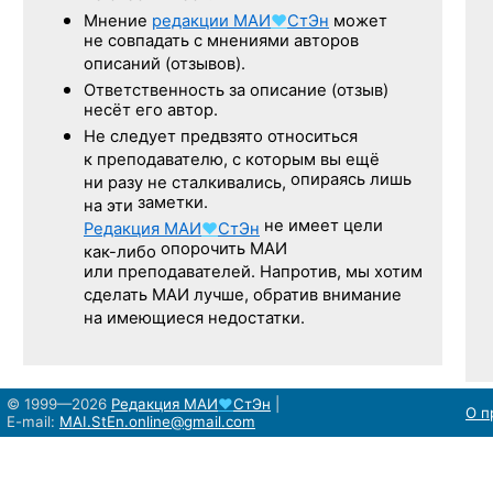
Мнение
редакции
МАИ
♥
СтЭн
может
не совпадать с мнениями авторов
описаний (отзывов).
Ответственность
за описание
(отзыв)
несёт его автор.
Не следует
предвзято относиться
к преподавателю,
с которым
вы ещё
опираясь лишь
ни разу
не сталкивались,
заметки.
на эти
не имеет цели
Редакция
МАИ
♥
СтЭн
опорочить МАИ
как-либо
или преподавателей. Напротив, мы хотим
сделать МАИ лучше, обратив внимание
на имеющиеся недостатки.
© 1999—2026
Редакция
МАИ
♥
СтЭн
|
О п
E-mail:
MAI.StEn.online@gmail.com