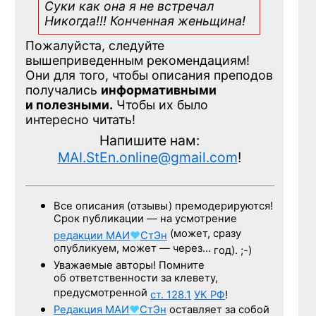
Суки как она я не встречал
Никогда!!! Конченная
женьщина!
Пожалуйста, следуйте
вышеприведенным рекомендациям!
Они для того, чтобы описания преподов
получались
информативными
и полезными.
Чтобы их было
интересно читать!
Напишите нам:
MAI.StEn.online@gmail.com
!
Все описания (отзывы) премодерируются!
Срок публикации — на усмотрение
(может, сразу
редакции
МАИ
♥
СтЭн
опубликуем, может — через…
год). ;-)
Уважаемые авторы! Помните
об ответственности за клевету,
предусмотренной
ст. 128.1
УК РФ
!
Редакция
МАИ
♥
СтЭн
оставляет за собой