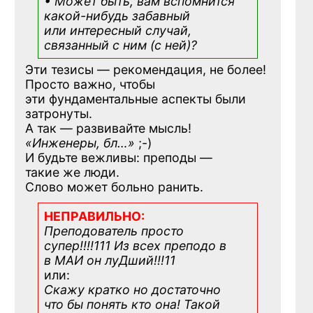
• Может быть, вам вспомнится
какой-нибудь
забавный
или интересный случай,
связанный с ним (с ней)?
Эти тезисы — рекомендация, не более!
Просто важно, чтобы
эти фундаментальные аспекты были
затронуты.
А так — развивайте мысль!
«Инженеры, бл…»
;-)
И будьте вежливы: преподы —
такие же люди.
Слово может больно ранить.
НЕПРАВИЛЬНО:
Преподователь просто
супер!!!!111 Из всех преподо в
в МАИ он луДший!!!11
или:
Скажу кратко но достаточно
что бы понять кто она! Такой