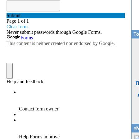
То
П
«М