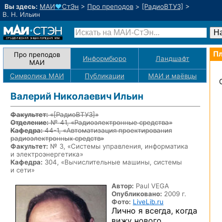
Вы здесь:
МАИ
♥
СтЭн
>
Про преподов
>
[РадиоВТУЗ]
>
В. Н. Ильин
Пл
Про преподов
Информбюро
Ландшафт
МАИ
Символика МАИ
Публикации
МАИ
и маёвцы
Валерий Николаевич Ильин
Факультет:
«[РадиоВТУЗ]»
Отделение:
№ 41, «Радиоэлектронные средства»
Кафедра:
44-1, «Автоматизация проектирования
радиоэлектронных средств»
Факультет:
№ 3, «Системы управления, информатика
и электроэнергетика»
Кафедра:
304, «Вычислительные машины, системы
и сети»
Автор:
Paul VEGA
Опубликовано:
2009 г.
Фото:
LiveLib.ru
Лично я всегда, когда
вижу нового