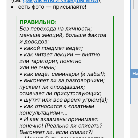
(см.
факультеты и кафедры МАИ
);
есть фото — присылайте!
ПРАВИЛЬНО:
Без перехода на личности;
меньше эмоций, больше фактов
и доводов:
• какой предмет ведёт;
• как читает лекции — внятно
или тараторит, понятно
или не очень;
• как ведёт семинары (и лабы!);
На
• выгоняет ли за разговорчики;
пускает ли опоздавших;
отмечает ли присутствующих;
• шутит или все время угрюм(а);
• как относится к «платным
консультациям»
…
• И как экзамены принимает,
конечно! (Реально ли списать?
Выгоняет ли, если спалит?)