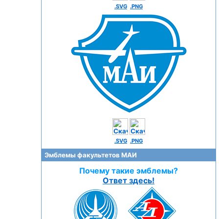
.SVG
.PNG
.SVG
.PNG
Эмблемы факультетов МАИ
Почему такие эмблемы?
Ответ здесь!