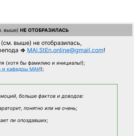
. выше)
НЕ ОТОБРАЗИЛАСЬ
(см. выше)
не отобразилась,
препода
=>
MAI.StEn.online@gmail.com
!
ля
(хотя бы фамилию и инициалы!);
ы и кафедры МАИ
);
эмоций, больше фактов и доводов:
араторит, понятно или не очень;
кает ли опоздавших;