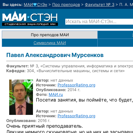
Вы здесь:
МАИ
♥
СтЭн
>
Про преподов
>
Факультет № 3
>
П. А. 
Про преподов МАИ
Символика МАИ
Павел Александрович Мурсенков
Факультет:
№ 3, «Системы управления, информатика и электр
Кафедра:
304, «Вычислительные машины, системы и сети»
Автор:
нет данных
Источник:
ProfessorRating.org
Опубликовано:
2014 г.
Фото:
МАИ.ru
Посетив занятия, вы поймёте, что будет
Автор:
нет данных
Источник:
ProfessorRating.org
Опубликовано:
2016 г.
Очень приятный преподаватель.
Лекции немного скучноватые, но на них не засыпаеш