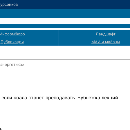
Мурсенков
Информбюро
Ландшафт
Публикации
МАИ
и маёвцы
оэнергетика»
, если коала станет преподавать. Бубнёжка лекций.
ь.