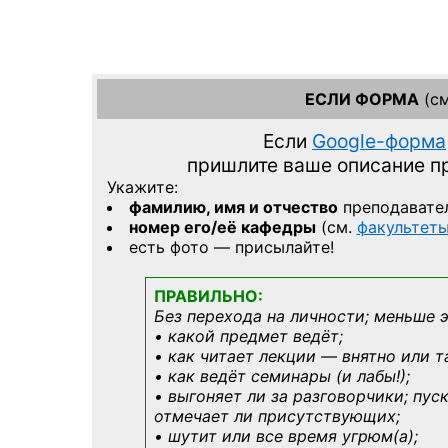
ЕСЛИ ФОРМА
(см
Если
Google-форма
пришлите ваше описание 
Укажите:
фамилию, имя и отчество
преподавате
номер его/её кафедры
(см.
факультет
есть фото — присылайте!
ПРАВИЛЬНО:
Без перехода на личности; меньше 
• какой предмет ведёт;
• как читает лекции — внятно или т
• как ведёт семинары (и лабы!);
• выгоняет ли за разговорчики; пус
отмечает ли присутствующих;
• шутит или все время угрюм(а);