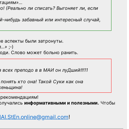
ьтациям»
…
о! (Реально ли списать? Выгоняет ли, если
й-нибудь
забавный или интересный случай,
е аспекты были затронуты.
л…»
;-)
юди. Слово может больно ранить.
з всех преподо в в МАИ он луДший!!!11
понять кто она! Такой Суки как она
женьщина!
 рекомендациям!
получались
информативными и полезными.
Чтобы
AI.StEn.online@gmail.com
!