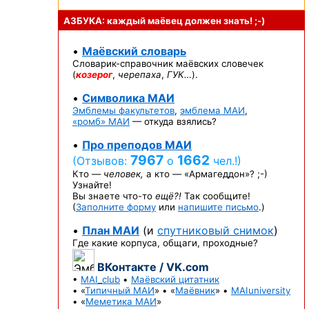
АЗБУКА: каждый маёвец должен
знать! ;-)
•
Маёвский словарь
Словарик-справочник
маёвских словечек
(
козерог
,
черепаха
,
ГУК…
).
•
Символика МАИ
Эмблемы факультетов
,
эмблема МАИ
,
«ромб» МАИ
— откуда взялись?
•
Про преподов МАИ
7967
1662
(Отзывов:
о
чел.!)
Кто —
человек,
а кто —
«Армагеддон»? ;-)
Узнайте!
Вы знаете
что-то
ещё?!
Так сообщите!
(
Заполните форму
или
напишите письмо
.)
•
План МАИ
(и
спутниковый снимок
)
Где какие корпуса, общаги, проходные?
ВКонтакте / VK.com
•
MAI_club
•
Маёвский цитатник
• «
Типичный МАИ
» • «
Маёвник
» •
MAIuniversity
• «
Меметика МАИ
»