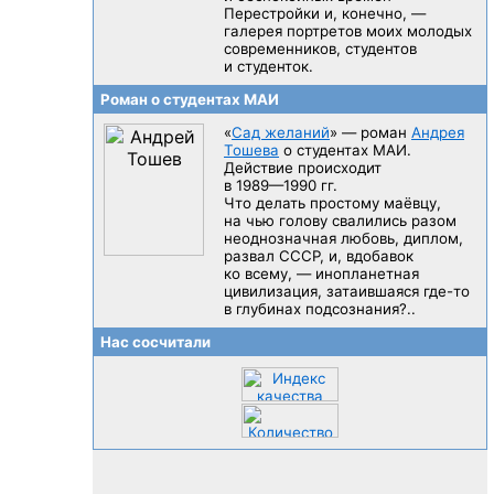
Перестройки и, конечно, —
галерея портретов моих молодых
современников, студентов
и студенток.
Роман о студентах МАИ
«
Сад желаний
» — роман
Андрея
Тошева
о студентах МАИ.
Действие происходит
в 1989—1990 гг.
Что делать простому маёвцу,
на чью голову свалились разом
неоднозначная любовь, диплом,
развал CCCP, и, вдобавок
ко всему, — инопланетная
цивилизация, затаившаяся
где-то
в глубинах подсознания?..
Нас сосчитали