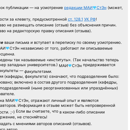
рок публикации — на усмотрение
редакции
МАИ
♥
СтЭн
(может,
ости за клевету, предусмотренной
ст. 128.1
УК РФ
!
аво не размещать описание (отзыв) без объяснения причин.
аво на редакторскую правку описания (отзыва).
се
ваши письма и вступает в переписку по своему усмотрению.
АИ
♥
СтЭн
независимо от того, работают ли описываемые
есценна.
ведены так называемые
«институты».
(Так начальство теперь
ер западных университетов.)
придерживается
МАИ
♥
СтЭн
факультеты —
факультетами.
я (кафедры, факультета) означают, что подразделение было:
овано; включено в состав другого подразделения (кафедры,
х подразделений (ныне реорганизованных или упразднённых)
авателе.
на
МАИ
♥
СтЭн
, отражают
личный
опыт
и являются
авторов. Информация в отзыве может быть непроверенной
Если вы считаете, что
сти. ;-)
в каком-либо описании
ржение, не стесняйтесь!
адать с мнениями авторов описаний (отзывов).
его автор.