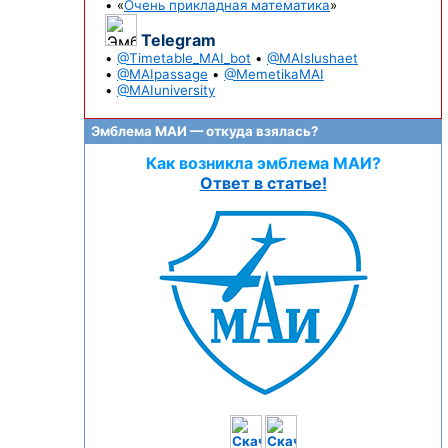
• «
Очень прикладная математика
»
Telegram
•
@Timetable_MAI_bot
•
@MAIslushaet
•
@MAIpassage
•
@MemetikaMAI
•
@MAIuniversity
Эмблема МАИ — откуда взялась?
Как возникла эмблема МАИ?
Ответ в статье!