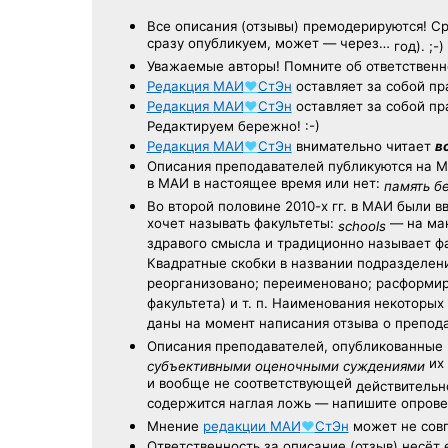
Все описания (отзывы) премодерируются! С
сразу опубликуем, может — через…
год). ;-)
Уважаемые авторы! Помните об ответственн
Редакция
МАИ
♥
СтЭн
оставляет за собой пр
Редакция
МАИ
♥
СтЭн
оставляет за собой пр
Редактируем бережно! :-)
Редакция
МАИ
♥
СтЭн
внимательно читает
в
Описания преподавателей публикуются на
М
в МАИ в настоящее время или нет:
память б
Во второй половине
2010-х гг.
в МАИ были в
хочет называть факультеты:
— на ман
schools
здравого смысла и традиционно называет 
Квадратные скобки в названии подразделени
реорганизовано; переименовано; расформир
факультета) и т. п. Наименования некоторы
даны на момент написания отзыва о препод
Описания преподавателей, опубликованные
их 
субъективными оценочными суждениями
и вообще не соответствующей
действительно
содержится наглая ложь — напишите опрове
Мнение
редакции
МАИ
♥
СтЭн
может не совп
Ответственность
за описание
(отзыв) несёт 