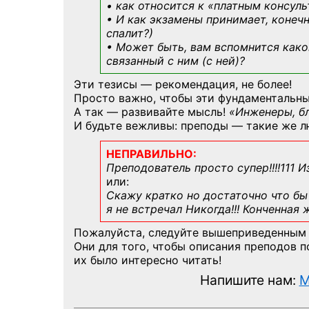
• как относится к «платным консул
• И как экзамены принимает, конечн
спалит?)
• Может быть, вам вспомнится
како
связанный с ним (с ней)?
Эти тезисы — рекомендация, не более!
Просто важно, чтобы эти фундаментальны
А так — развивайте мысль!
«Инженеры, б
И будьте вежливы: преподы — такие же л
НЕПРАВИЛЬНО:
Преподователь просто супер!!!!111 И
или:
Скажу кратко но достаточно что бы 
я не встречал Никогда!!! Конченная
Пожалуйста, следуйте вышеприведенным
Они для того, чтобы описания преподов 
их было интересно читать!
Напишите нам:
M