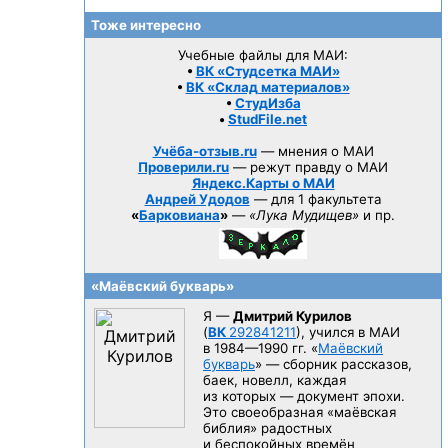
Тоже интересно
Учебные файлы для МАИ:
•
ВК «Студсетка МАИ»
•
ВК «Склад материалов»
•
СтудИзба
•
StudFile.net
Учёба-отзыв.ru
— мнения о МАИ
Проверили.ru
— режут правду о МАИ
Яндекс.Карты о МАИ
Андрей Удодов
— для 1 факультета
«
Барковиана
»
—
«Лука Мудищев»
и пр.
«Маёвский букварь»
Я —
Дмитрий Курилов
(
ВК
292841211
), учился в МАИ
в 1984—1990 гг.
«
Маёвский
букварь
» — сборник рассказов,
баек, новелл, каждая
из которых — документ эпохи.
Это своеобразная «маёвская
библия» радостных
и беспокойных времён