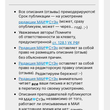
Все описания (отзывы) премодерируются!
Срок публикации — на усмотрение
(может, сразу
редакции
МАИ
♥
СтЭн
опубликуем, может — через…
год). ;-)
Уважаемые авторы! Помните
об ответственности за клевету,
предусмотренной
ст. 128.1
УК РФ
!
Редакция
МАИ
♥
СтЭн
оставляет за собой
право не размещать описание (отзыв)
без объяснения причин.
Редакция
МАИ
♥
СтЭн
оставляет за собой
право на редакторскую правку описания
(отзыва).
Редактируем бережно! :-)
Редакция
МАИ
♥
СтЭн
внимательно
читает
ваши письма и вступает
все
в переписку по своему усмотрению.
Описания преподавателей публикуются
на
независимо от того,
МАИ
♥
СтЭн
работают ли описываемые в МАИ
в настоящее время или нет:
память