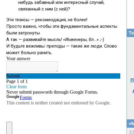
То
П
«М