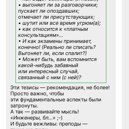
• выгоняет ли за разговорчики;
пускает ли опоздавших;
отмечает ли присутствующих;
• шутит или все время угрюм(а);
• как относится к «платным
консультациям»
…
• И как экзамены принимает,
конечно! (Реально ли списать?
Выгоняет ли, если спалит?)
• Может быть, вам вспомнится
какой-нибудь
забавный
или интересный случай,
связанный с ним (с ней)?
Эти тезисы — рекомендация, не более!
Просто важно, чтобы
эти фундаментальные аспекты были
затронуты.
А так — развивайте мысль!
«Инженеры, бл…»
;-)
И будьте вежливы: преподы —