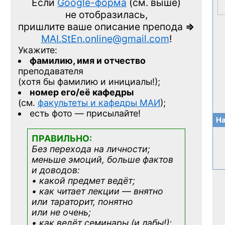
Если
Google-форма
(см. выше)
не отобразилась,
пришлите ваше описание препода
=>
MAI.StEn.online@gmail.com
!
Укажите:
фамилию, имя и отчество
преподавателя
(хотя бы фамилию и инициалы!);
номер его/её кафедры
(см.
факультеты и кафедры МАИ
);
есть фото — присылайте!
На
ПРАВИЛЬНО:
Без перехода на личности;
меньше эмоций, больше фактов
и доводов:
• какой предмет ведёт;
• как читает лекции — внятно
или тараторит, понятно
или не очень;
• как ведёт семинары (и лабы!);