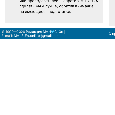
или преподавателей. Напротив, мы хотим
сделать МАИ лучше, обратив внимание
на имеющиеся недостатки.
© 1999—2026
Редакция
МАИ
♥
СтЭн
|
О п
E-mail:
MAI.StEn.online@gmail.com