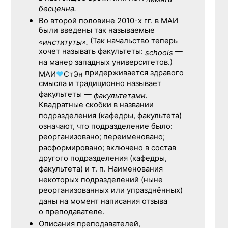
бесценна.
Во второй половине
2010-х гг.
в МАИ
были введены так называемые
(Так начальство теперь
«институты».
хочет называть факультеты:
—
schools
на манер западных университетов.)
придерживается здравого
МАИ
♥
СтЭн
смысла и традиционно называет
факультеты —
факультетами.
Квадратные скобки в названии
подразделения (кафедры, факультета)
означают, что подразделение было:
реорганизовано; переименовано;
расформировано; включено в состав
другого подразделения (кафедры,
факультета) и т. п. Наименования
некоторых подразделений (ныне
реорганизованных или упразднённых)
даны на момент написания отзыва
о преподавателе.
Описания преподавателей,