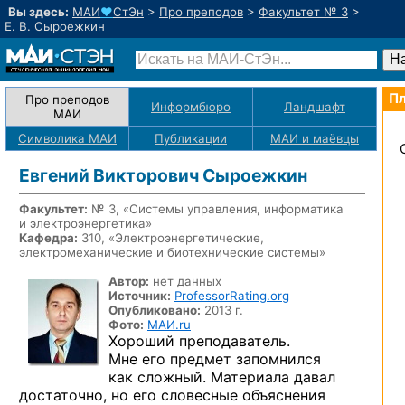
Вы здесь:
МАИ
♥
СтЭн
>
Про преподов
>
Факультет № 3
>
Е. В. Сыроежкин
Пл
Про преподов
Информбюро
Ландшафт
МАИ
Символика МАИ
Публикации
МАИ
и маёвцы
Евгений Викторович Сыроежкин
Факультет:
№ 3, «Системы управления, информатика
и электроэнергетика»
Кафедра:
310, «Электроэнергетические,
электромеханические и биотехнические системы»
Автор:
нет данных
Источник:
ProfessorRating.org
Опубликовано:
2013 г.
Фото:
МАИ.ru
Хороший преподаватель.
Мне его предмет запомнился
как сложный. Материала давал
достаточно, но его словесные объяснения