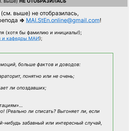
. выше)
НЕ ОТОБРАЗИЛАСЬ
(см. выше)
не отобразилась,
препода
=>
MAI.StEn.online@gmail.com
!
ля
(хотя бы фамилию и инициалы!);
ы и кафедры МАИ
);
эмоций, больше фактов и доводов:
араторит, понятно или не очень;
кает ли опоздавших;
ьтациям»
…
о! (Реально ли списать? Выгоняет ли, если
й-нибудь
забавный или интересный случай,