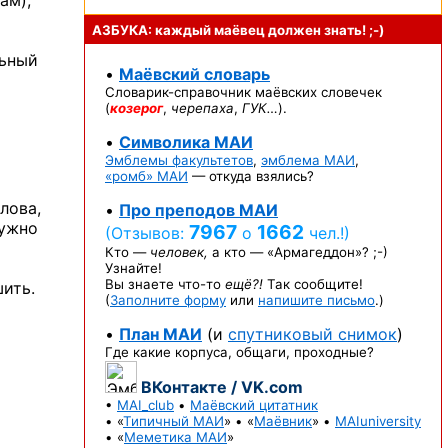
ам),
АЗБУКА: каждый маёвец должен
знать! ;-)
льный
•
Маёвский словарь
Словарик-справочник
маёвских словечек
(
козерог
,
черепаха
,
ГУК…
).
•
Символика МАИ
Эмблемы факультетов
,
эмблема МАИ
,
«ромб» МАИ
— откуда взялись?
лова,
•
Про преподов МАИ
нужно
7967
1662
(Отзывов:
о
чел.!)
Кто —
человек,
а кто —
«Армагеддон»? ;-)
Узнайте!
Вы знаете
что-то
ещё?!
Так сообщите!
ить.
(
Заполните форму
или
напишите письмо
.)
•
План МАИ
(и
спутниковый снимок
)
Где какие корпуса, общаги, проходные?
ВКонтакте / VK.com
•
MAI_club
•
Маёвский цитатник
• «
Типичный МАИ
» • «
Маёвник
» •
MAIuniversity
• «
Меметика МАИ
»