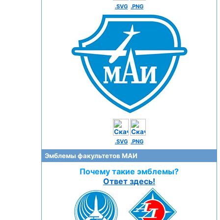
.SVG
.PNG
.SVG
.PNG
Эмблемы факультетов МАИ
Почему такие эмблемы?
Ответ здесь!