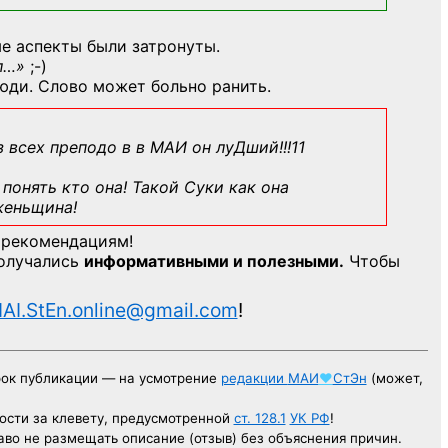
е аспекты были затронуты.
л…»
;-)
юди. Слово может больно ранить.
з всех преподо в в МАИ он луДший!!!11
понять кто она! Такой Суки как она
женьщина!
 рекомендациям!
получались
информативными и полезными.
Чтобы
AI.StEn.online@gmail.com
!
рок публикации — на усмотрение
редакции
МАИ
♥
СтЭн
(может,
ости за клевету, предусмотренной
ст. 128.1
УК РФ
!
аво не размещать описание (отзыв) без объяснения причин.