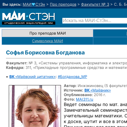
Вы здесь:
МАИ
♥
СтЭн
>
Про преподов
>
Факультет № 3
>
С. Б. 
Про преподов МАИ
Символика МАИ
Софья Борисовна Богданова
Факультет:
№ 3, «Системы управления, информатика и электр
Кафедра:
311, «Прикладные программные средства и математ
•
ВК
«Маёвский цитатник»
:
#Богданова_MP
Автор:
Инжэкиновец (5 факульте
Источник:
ВК
«Маёвник»
Опубликовано:
2016 г.
Фото:
MAI311.ru
Ведет семинары по мат. ана
Замечательный семинарист
учительницы математики. О
к доске, шутит и все в этом