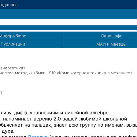
Богданова
Информбюро
Ландшафт
Публикации
МАИ
и маёвцы
оэнергетика»
ические методы»
(бывш. 910 «Компьютерная техника в механике»)
т)
лизу, дифф. уравнениям и линейной алгебре.
, напоминает версию 2.0 вашей любимой школьной
бъясняет на пальцах, знает всю группу по именам, выз
 духе.