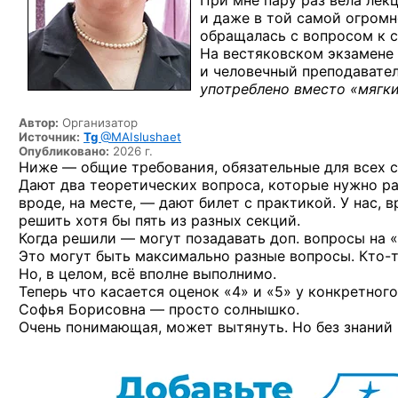
При мне пару раз вела ле
и даже в той самой огромн
обращалась с вопросом к с
На вестяковском экзамене
и человечный преподаватель
употреблено вместо «мягки
Автор:
Организатор
Источник:
Tg
@MAIslushaet
Опубликовано:
2026 г.
Ниже — общие требования, обязательные для всех с
Дают два теоретических вопроса, которые нужно рас
вроде, на месте, — дают билет с практикой. У нас, 
решить хотя бы пять из разных секций.
Когда решили — могут позадавать доп. вопросы на «
Это могут быть максимально разные вопросы.
Кто-
Но, в целом, всё вполне выполнимо.
Теперь что касается оценок «4» и «5» у конкретного
Софья Борисовна — просто солнышко.
Очень понимающая, может вытянуть. Но без знаний 