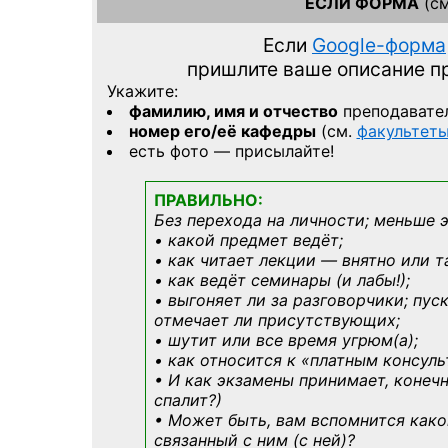
ЕСЛИ ФОРМА
(см
Если
Google-форма
пришлите ваше описание 
Укажите:
фамилию, имя и отчество
преподавате
номер его/её кафедры
(см.
факультет
есть фото — присылайте!
ПРАВИЛЬНО:
Без перехода на личности; меньше 
• какой предмет ведёт;
• как читает лекции — внятно или т
• как ведёт семинары (и лабы!);
• выгоняет ли за разговорчики; пус
отмечает ли присутствующих;
• шутит или все время угрюм(а);
• как относится к «платным консул
• И как экзамены принимает, конечн
спалит?)
• Может быть, вам вспомнится
како
связанный с ним (с ней)?