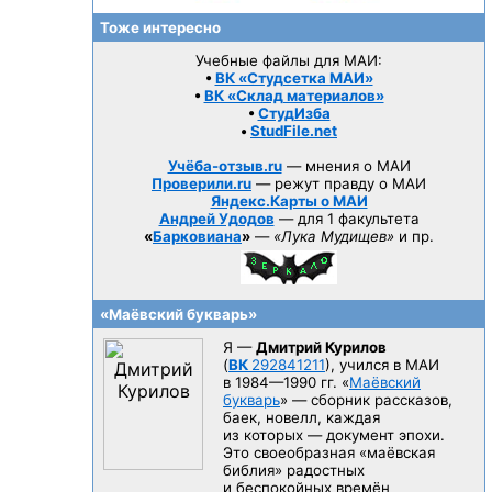
Тоже интересно
Учебные файлы для МАИ:
•
ВК «Студсетка МАИ»
•
ВК «Склад материалов»
•
СтудИзба
•
StudFile.net
Учёба-отзыв.ru
— мнения о МАИ
Проверили.ru
— режут правду о МАИ
Яндекс.Карты о МАИ
Андрей Удодов
— для 1 факультета
«
Барковиана
»
—
«Лука Мудищев»
и пр.
«Маёвский букварь»
Я —
Дмитрий Курилов
(
ВК
292841211
), учился в МАИ
в 1984—1990 гг.
«
Маёвский
букварь
» — сборник рассказов,
баек, новелл, каждая
из которых — документ эпохи.
Это своеобразная «маёвская
библия» радостных
и беспокойных времён