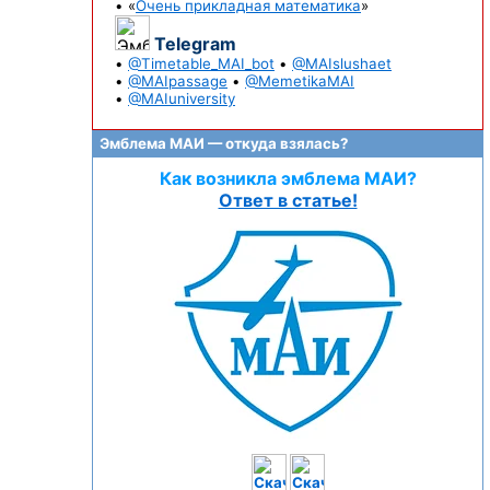
• «
Очень прикладная математика
»
Telegram
•
@Timetable_MAI_bot
•
@MAIslushaet
•
@MAIpassage
•
@MemetikaMAI
•
@MAIuniversity
Эмблема МАИ — откуда взялась?
Как возникла эмблема МАИ?
Ответ в статье!