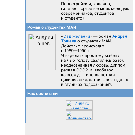
Перестройки и, конечно, —
галерея портретов моих молодых
современников, студентов
и студенток.
Роман о студентах МАИ
«
Сад желаний
» — роман
Андрея
Тошева
о студентах МАИ.
Действие происходит
в 1989—1990 гг.
Что делать простому маёвцу,
на чью голову свалились разом
неоднозначная любовь, диплом,
развал CCCP, и, вдобавок
ко всему, — инопланетная
цивилизация, затаившаяся
где-то
в глубинах подсознания?..
Нас сосчитали