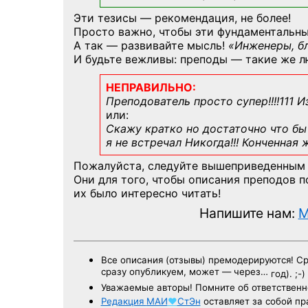
Эти тезисы — рекомендация, не более!
Просто важно, чтобы эти фундаментальны
А так — развивайте мысль!
«Инженеры, б
И будьте вежливы: преподы — такие же л
НЕПРАВИЛЬНО:
Преподователь просто супер!!!!111 И
или:
Скажу кратко но достаточно что бы 
я не встречал Никогда!!! Конченная
Пожалуйста, следуйте вышеприведенным
Они для того, чтобы описания преподов 
их было интересно читать!
Напишите нам:
M
Все описания (отзывы) премодерируются! С
сразу опубликуем, может — через…
год). ;-)
Уважаемые авторы! Помните об ответственн
Редакция
МАИ
♥
СтЭн
оставляет за собой пр