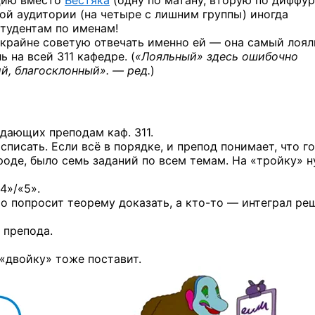
кцию вместо
Вестяка
(одну по матану, вторую по диффур
ой аудитории (на четыре с лишним группы) иногда
тудентам по именам!
 крайне советую отвечать именно ей — она самый лоя
 на всей 311 кафедре. (
«Лояльный» здесь ошибочно
й, благосклонный». — ред.
)
дающих преподам каф. 311.
писать. Если всё в порядке, и препод понимает, что го
вроде, было семь заданий по всем темам. На «тройку» 
4»/«5».
то
попросит теорему доказать,
а кто-то —
интеграл реш
 препода.
«двойку» тоже поставит.