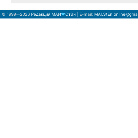
© 1999—2026
Редакция
МАИ
♥
СтЭн
|
E-mail:
MAI.StEn.online@gma