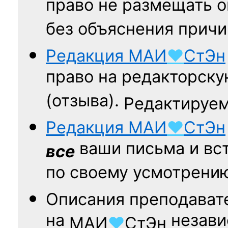
право не размещать о
без объяснения причи
Редакция
МАИ
♥
СтЭн
право на редакторску
(отзыва).
Редактируем
Редакция
МАИ
♥
СтЭн
ваши письма и вст
все
по своему усмотрени
Описания преподават
на
независ
МАИ
♥
СтЭн