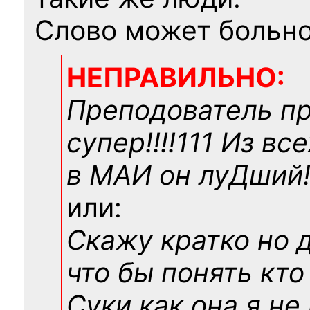
Слово может больно
НЕПРАВИЛЬНО:
Преподователь п
супер!!!!111 Из вс
в МАИ он луДший!!
или:
Скажу кратко но 
что бы понять кто
Суки как она я не