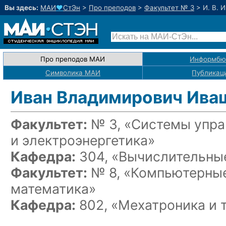
Вы здесь:
МАИ
♥
СтЭн
>
Про преподов
>
Факультет № 3
>
И. В. 
Про преподов МАИ
Информбю
Символика МАИ
Публикац
Иван Владимирович Ива
Факультет:
№ 3, «Системы упра
и электроэнергетика»
Кафедра:
304, «Вычислительные
Факультет:
№ 8, «Компьютерные
математика»
Кафедра:
802, «Мехатроника и 