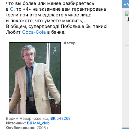
что вы более или менее разбираетесь
«М
в
C
, то «4» на экзамене вам гарантирована
(если при этом сделаете умное лицо
и покажете, что умеете мыслить).
В общем, суперпрепод! Побольше бы таких!
Любит
Coca-Cola
в банке.
Автор:
Вадим Чеверноженко,
ВК
548268
Источник:
ВК
MAI_club
Опубликовано:
2008 г.