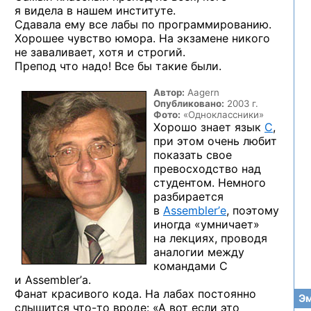
я видела
в нашем
институте.
Сдавала ему все лабы
по программированию.
Хорошее чувство юмора.
На экзамене
никого
не заваливает,
хотя
и строгий.
Препод что надо!
Все бы
такие были.
Автор:
Aagern
Опубликовано:
2003 г.
Фото:
«Одноклассники»
Хорошо знает
язык
C
,
при этом
очень любит
показать свое
превосходство над
студентом. Немного
разбирается
в
Assembler’е
,
поэтому
иногда «умничает»
на лекциях,
проводя
аналогии между
командами C
и Assembler’а.
Фанат красивого кода.
На лабах
постоянно
Эм
слышится
что-то
вроде:
«А вот
если это