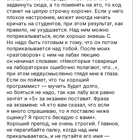
задвинуть сюда,
а то поменять
на это,
то код
станет
на целую
строчку короче». Если
у него
плохое настроение, может иногда начать
кричать
на студентов,
при этом результат, как
правило,
не ухудшается.
Над ним можно
поприкалываться, если хорошо
знаешь C.
Но надо
быть готовым
к тому,
что
он потом
поприкалывается над тобой. После моих
«разговоров»
с ним
на лабах
лекцию
он начинал
словами: «Некоторые товарищи
на лабораторках
ошибочно полагают, что…»,
при этом недвусмысленно глядя мне
в глаза.
Если
он поймет,
что
ты хороший
программист —
мучить будет долго,
но бояться
не надо,
так как лабу все равно
зачтет
и «5»
за экзамен
поставит. Фраза
на экзамене:
«А кто
вам сказал, что если
я много
спрашиваю,
то я поставлю
ниже
оценку?
Я просто
беседую
с вами».
Хороший препод,
не очень
строгий. Главное,
не перегибайте
палку, когда над ним
прикалываетесь,
и не путайте
его
имя —