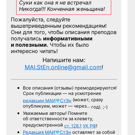
Суки как она я не встречал
Никогда!!! Конченная
женьщина!
Пожалуйста, следуйте
вышеприведенным рекомендациям!
Они для того, чтобы описания преподов
получались
информативными
и полезными.
Чтобы их было
интересно читать!
Напишите нам:
MAI.StEn.online@gmail.com
!
Все описания (отзывы) премодерируются!
Срок публикации — на усмотрение
(может, сразу
редакции
МАИ
♥
СтЭн
опубликуем, может — через…
год). ;-)
Уважаемые авторы! Помните
об ответственности за клевету,
предусмотренной
ст. 128.1
УК РФ
!
Редакция
МАИ
♥
СтЭн
оставляет за собой