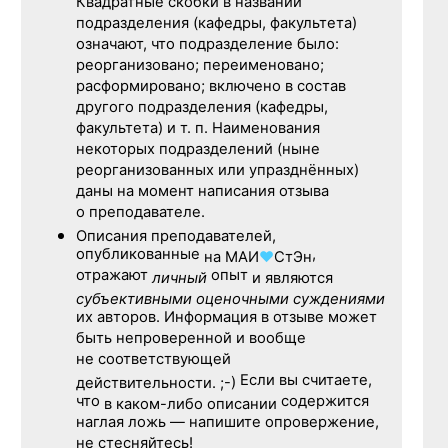
Квадратные скобки в названии
подразделения (кафедры, факультета)
означают, что подразделение было:
реорганизовано; переименовано;
расформировано; включено в состав
другого подразделения (кафедры,
факультета) и т. п. Наименования
некоторых подразделений (ныне
реорганизованных или упразднённых)
даны на момент написания отзыва
о преподавателе.
Описания преподавателей,
опубликованные
,
на
МАИ
♥
СтЭн
отражают
опыт
личный
и являются
субъективными оценочными суждениями
их авторов. Информация в отзыве может
быть непроверенной и вообще
не соответствующей
Если вы считаете,
действительности. ;-)
что
содержится
в каком-либо описании
наглая ложь — напишите опровержение,
не стесняйтесь!