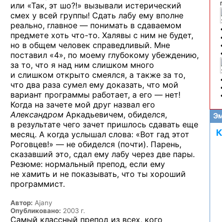
или «Так, эт шо?!»
вызывали истерический
смех
у всей
группы! Сдать лабу ему вполне
реально,
главное —
понимать
в сдаваемом
предмете хоть
что-то.
Халявы
с ним
не будет,
но в общем
человек справедливый. Мне
поставил «4»,
по моему
глубокому убеждению,
за то,
что
я над ним
слишком много
и слишком
открыто смеялся,
а также
за то,
что два раза сумел ему доказать, что мой
вариант программы работает,
а его — нет!
Когда
на зачете
мой друг назвал его
Александром
Аркадьевичем, обиделся,
Эм
в результате
чего зачет пришлось сдавать еще
К
месяц.
А когда
услышал слова: «Вот гад этот
Роговцев!» —
не обиделся
(почти). Парень,
сказавший это, сдал ему лабу через две пары.
Резюме: нормальный препод, если ему
не хамить
и не показывать,
что ты хороший
программист.
Автор:
Ajany
Опубликовано:
2003 г.
Самый классный препод
из всех,
кого