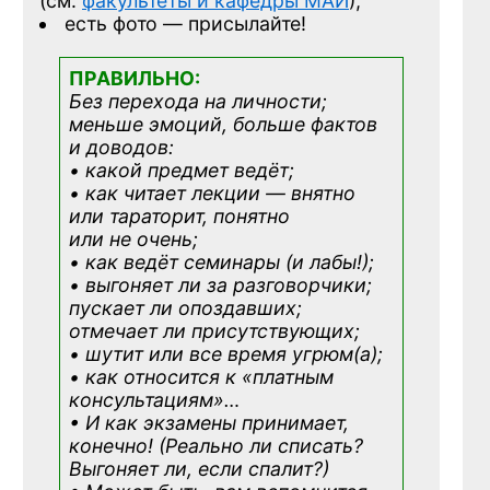
(см.
факультеты и кафедры МАИ
);
есть фото — присылайте!
ПРАВИЛЬНО:
Без перехода на личности;
меньше эмоций, больше фактов
и доводов:
• какой предмет ведёт;
• как читает лекции — внятно
или тараторит, понятно
или не очень;
• как ведёт семинары (и лабы!);
• выгоняет ли за разговорчики;
пускает ли опоздавших;
отмечает ли присутствующих;
• шутит или все время угрюм(а);
• как относится к «платным
консультациям»
…
• И как экзамены принимает,
конечно! (Реально ли списать?
Выгоняет ли, если спалит?)