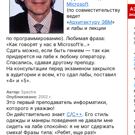
Microsoft
А
(по совместительству
зна
ведет
«
Архитектуру ЭВМ
»
и лабы и лекции
по программированию). Любимая фраза:
«Как говорят у нас в Microsoft’е…»
Сдать можно, если быть гением — так как
придерется на лабе к любому оператору.
Спасались, сдавая другому преподу.
На консультации перед экзаменом закрылся
в аудитории и всем, кто сдал лабы, поставил
«4» и «5».
Автор:
Spectre
Опубликовано:
2002 г.
Это первый преподаватель информатики,
которого
я уважаю!
Он действительно знает
С
/
C++
. Его стиль
одежды
и манеры
поведения
не давали
мне
сидеть
на лабе
спокойно:
я не мог
сдержать
смеха! Фразы типа: «Ребят, еще раз!»