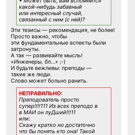
• Может быть, вам вспомнится
какой-нибудь
забавный
или интересный случай,
связанный с ним (с ней)?
Эти тезисы — рекомендация, не более!
Просто важно, чтобы
эти фундаментальные аспекты были
затронуты.
А так — развивайте мысль!
«Инженеры, бл…»
;-)
И будьте вежливы: преподы —
такие же люди.
Слово может больно ранить.
НЕПРАВИЛЬНО:
Преподователь просто
супер!!!!111 Из всех преподо в
в МАИ он луДший!!!11
или:
Скажу кратко но достаточно
что бы понять кто она! Такой