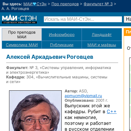
Вы здесь:
МАИ
♥
СтЭн
>
Про преподов
>
Факультет № 3
>
А. А. Роговцев
Пл
Про преподов
Информбюро
Ландшафт
МАИ
Символика МАИ
Публикации
МАИ
и маёвцы
О
Алексей Аркадьевич Роговцев
Факультет:
№ 3, «Системы управления, информатика
и электроэнергетика»
Кафедра:
304, «Вычислительные машины, системы
и сети»
Автор:
ASD,
apmucm@vipmail.ru
Опубликовано:
2001 г.
Выпускник этой же
кафедры. Рубит в
C++
как немногие,
поэтому и работает
в русском отделении