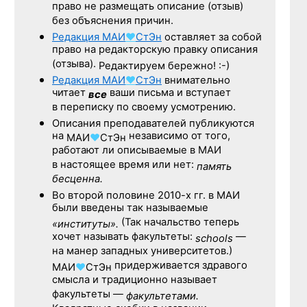
право не размещать описание (отзыв)
без объяснения причин.
Редакция
МАИ
♥
СтЭн
оставляет за собой
право на редакторскую правку описания
(отзыва).
Редактируем бережно! :-)
Редакция
МАИ
♥
СтЭн
внимательно
читает
ваши письма и вступает
все
в переписку по своему усмотрению.
Описания преподавателей публикуются
на
независимо от того,
МАИ
♥
СтЭн
работают ли описываемые в МАИ
в настоящее время или нет:
память
бесценна.
Во второй половине
2010-х гг.
в МАИ
были введены так называемые
(Так начальство теперь
«институты».
хочет называть факультеты:
—
schools
на манер западных университетов.)
придерживается здравого
МАИ
♥
СтЭн
смысла и традиционно называет
факультеты —
факультетами.