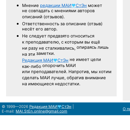
Мнение
редакции
МАИ
♥
СтЭн
может
не совпадать с мнениями авторов
описаний (отзывов).
Ответственность
за описание
(отзыв)
несёт его автор.
Не следует
предвзято относиться
к преподавателю,
с которым
вы ещё
опираясь лишь
ни разу
не сталкивались,
заметки.
на эти
не имеет цели
Редакция
МАИ
♥
СтЭн
опорочить МАИ
как-либо
или преподавателей. Напротив, мы хотим
сделать МАИ лучше, обратив внимание
на имеющиеся недостатки.
© 1999—2026
Редакция
МАИ
♥
СтЭн
|
О п
E-mail:
MAI.StEn.online@gmail.com