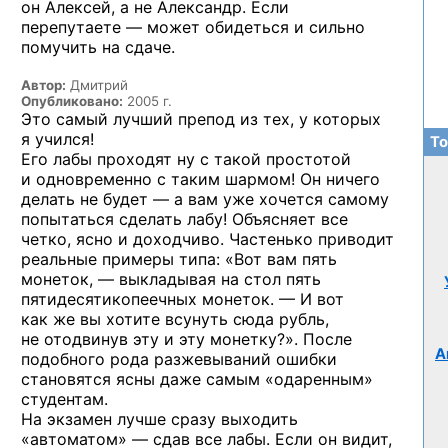
он Алексей,
а не Александр.
Если
перепутаете —
может обидеться
и сильно
помучить
на сдаче.
Автор:
Дмитрий
Опубликовано:
2005 г.
Это самый лучший препод из тех, у которых
я учился!
То
Его лабы проходят ну с такой простотой
и одновременно с таким шармом! Он ничего
делать не будет — а вам уже хочется самому
попытаться сделать лабу! Объясняет все
четко, ясно и доходчиво. Частенько приводит
реальные примеры типа: «Вот вам пять
монеток, — выкладывая на стол пять
пятидесятикопеечных монеток. — И вот
как же вы хотите всунуть сюда рубль,
не отодвинув эту и эту монетку?». После
А
подобного рода разжевываний ошибки
становятся ясны даже самым «одаренным»
студентам.
На экзамен лучше сразу выходить
«автоматом» — сдав все лабы. Если он видит,