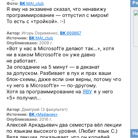
Ро
Фото:
ВК
MAI_club
Я ему на экзамене сказал, что ненавижу
программирование — отпустил с миром!
То есть
с «тройкой». :-)
Автор:
Игорь Охрименко,
ВК
669867
Источник:
ВК
MAI_club
Опубликовано:
2009 г.
«Вот у нас в Microsoft’е делают так…», хотя
ни в каком Microsoft’е он уже давно
не работает.
За опоздание на 5 минут — в деканат
за допуском. Разбивает в пух и прах ваши
блок-схемы,
даже если они верны, потому что
«у него в Microsoft’е» —
по-другому.
Хотя за программирование на
ЯВУ
я у него
«5» получил…
Автор:
Дмитрий (3 факультет)
Источник:
ВК
«Маёвник»
Опубликовано:
2016 г.
Алексей Аркадьевич два семестра вёл лекции
по языкам высокого уровня. (Любит язык C.)
На
Ведя лекции, показывает, что он корифей