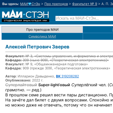
Вы здесь:
МАИ
♥
СтЭн
>
Про преподов
>
Факультет № 9
>
А. П. 
Про преподов МАИ
Символика МАИ
Алексей Петрович Зверев
Факультет:
№ 3, «Системы управления, информатика и электр
Кафедра:
309
(ныне 909)
, «
[Теоретическая электротехника]
»
Факультет:
№ 9, «Общеинженерная подготовка»
Кафедра:
909 (прежде 309), «Теоретическая электротехника»
Автор:
Илларион Давыденко,
ВК
319206282
Опубликовано:
2022 г.
Суперлайтовый
Super light’овый
Суперлёгкий
чел. (
С
грамотно. — ред.
)
В прошлом семе решил вести пары дистанционно. Пр
На зачёте дал билет с двумя вопросами. Спокойно 
но можно даже не отвечать, потому что он начинает 