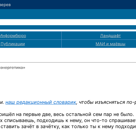
Зверев
Информбюро
Ландшафт
Публикации
МАИ
и маёвцы
оэнергетика»
м.
наш редакционный словарик
, чтобы изъясняться
по-
ишёл на первые две, весь остальной сем пар не было.
их списываешь, подходишь к нему,
он что-то
спрашивае
ставить зачёт в зачётку, как только ты к нему подход