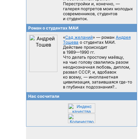
Перестройки и, конечно, —
галерея портретов моих молодых
современников, студентов
и студенток.
Роман о студентах МАИ
«
Сад желаний
» — роман
Андрея
Тошева
о студентах МАИ.
Действие происходит
в 1989—1990 гг.
Что делать простому маёвцу,
на чью голову свалились разом
неоднозначная любовь, диплом,
развал CCCP, и, вдобавок
ко всему, — инопланетная
цивилизация, затаившаяся
где-то
в глубинах подсознания?..
Нас сосчитали