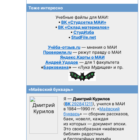
Тоже интересно
Учебные файлы для МАИ:
•
ВК «Студсетка МАИ»
•
ВК «Склад материалов»
•
СтудИзба
•
StudFile.net
Учёба-отзыв.ru
— мнения о МАИ
Проверили.ru
— режут правду о МАИ
Яндекс.Карты о МАИ
Андрей Удодов
— для 1 факультета
«
Барковиана
»
—
«Лука Мудищев»
и пр.
«Маёвский букварь»
Я —
Дмитрий Курилов
(
ВК
292841211
), учился в МАИ
в 1984—1990 гг.
«
Маёвский
букварь
» — сборник рассказов,
баек, новелл, каждая
из которых — документ эпохи.
Это своеобразная «маёвская
библия» радостных
и беспокойных времён