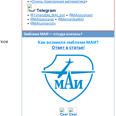
• «
Очень прикладная математика
»
Telegram
•
@Timetable_MAI_bot
•
@MAIslushaet
•
@MAIpassage
•
@MemetikaMAI
•
@MAIuniversity
Эмблема МАИ — откуда взялась?
гкое
Как возникла эмблема МАИ?
Ответ в статье!