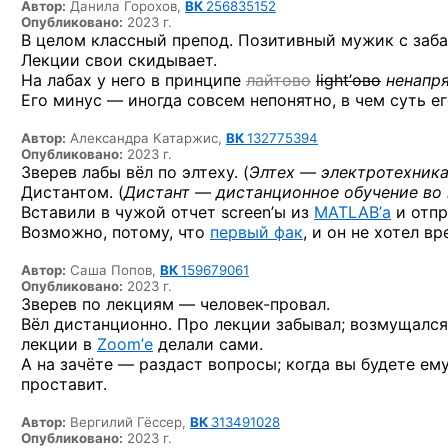
Автор:
Данила Горохов,
ВК
256835152
Опубликовано:
2023 г.
В целом классный препод. Позитивный мужик с заб
Лекции свои скидывает.
На лабах у него в принципе
лайтово
light’ово
ненапр
Его минус — иногда совсем непонятно, в чем суть е
Автор:
Александра Катаржис,
ВК
132775394
Опубликовано:
2023 г.
Зверев лабы вёл по элтеху. (
Элтех — электротехника
Дистантом. (
Дистант — дистанционное обучение во
Вставили в чужой отчет screen’ы из
MATLAB’а
и отпр
Возможно, потому, что
первый фак
, и он не хотел вр
Автор:
Саша Попов,
ВК
159679061
Опубликовано:
2023 г.
Зверев по лекциям —
человек-провал.
Вёл дистанционно. Про лекции забывал; возмущался
лекции в
Zoom’е
делали сами.
А на зачёте — раздаст вопросы; когда вы будете ем
проставит.
Автор:
Вергилий Гёссер,
ВК
313491028
Опубликовано:
2023 г.