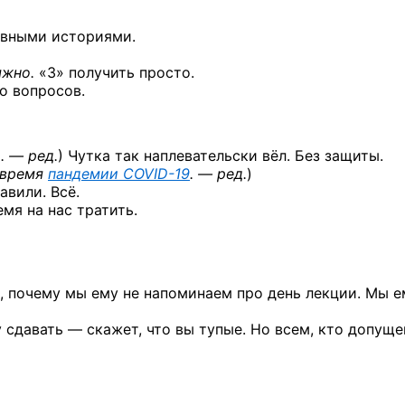
авными историями.
яжно.
«3» получить просто.
го вопросов.
. — ред.
) Чутка так наплевательски вёл. Без защиты.
 время
пандемии
COVID-19
. — ред.
)
авили. Всё.
емя на нас тратить.
, почему мы ему не напоминаем про день лекции. Мы е
у сдавать — скажет, что вы тупые. Но всем, кто допуще