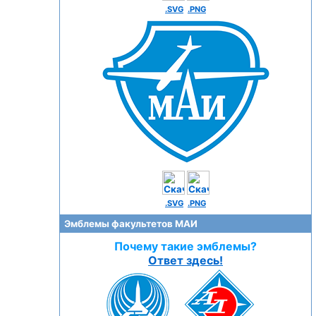
.SVG
.PNG
.SVG
.PNG
Эмблемы факультетов МАИ
Почему такие эмблемы?
Ответ здесь!