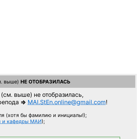
. выше)
НЕ ОТОБРАЗИЛАСЬ
(см. выше)
не отобразилась,
препода
=>
MAI.StEn.online@gmail.com
!
ля
(хотя бы фамилию и инициалы!);
ы и кафедры МАИ
);