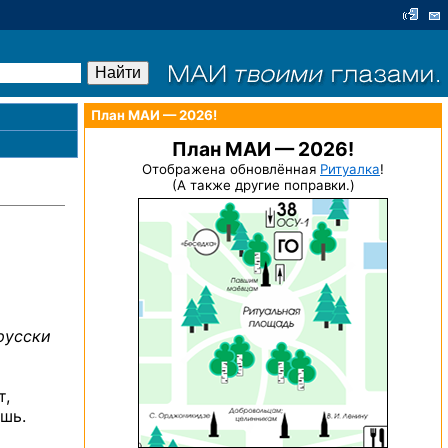
План МАИ — 2026!
План МАИ — 2026!
Отображена обновлённая
Ритуалка
!
(А также другие поправки.)
русски
т,
ишь.