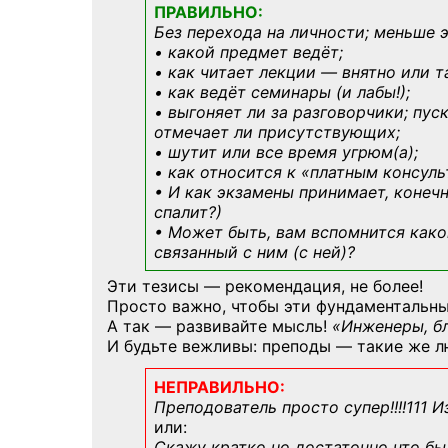
ПРАВИЛЬНО:
Без перехода на личности; меньше 
• какой предмет ведёт;
• как читает лекции — внятно или т
• как ведёт семинары (и лабы!);
• выгоняет ли за разговорчики; пус
отмечает ли присутствующих;
• шутит или все время угрюм(а);
• как относится к «платным консул
• И как экзамены принимает, конечн
спалит?)
• Может быть, вам вспомнится
како
связанный с ним (с ней)?
Эти тезисы — рекомендация, не более!
Просто важно, чтобы эти фундаментальны
А так — развивайте мысль!
«Инженеры, б
И будьте вежливы: преподы — такие же л
НЕПРАВИЛЬНО:
Преподователь просто супер!!!!111 И
или:
Скажу кратко но достаточно что бы 