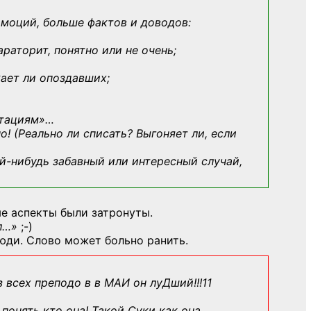
эмоций, больше фактов и доводов:
араторит, понятно или не очень;
кает ли опоздавших;
ьтациям»
…
о! (Реально ли списать? Выгоняет ли, если
й-нибудь
забавный или интересный случай,
е аспекты были затронуты.
л…»
;-)
юди. Слово может больно ранить.
з всех преподо в в МАИ он луДший!!!11
понять кто она! Такой Суки как она