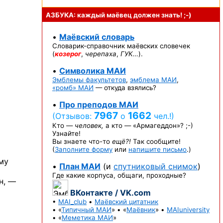
АЗБУКА: каждый маёвец должен
знать! ;-)
•
Маёвский словарь
Словарик-справочник
маёвских словечек
(
козерог
,
черепаха
,
ГУК…
).
•
Символика МАИ
Эмблемы факультетов
,
эмблема МАИ
,
«ромб» МАИ
— откуда взялись?
•
Про преподов МАИ
7967
1662
(Отзывов:
о
чел.!)
Кто —
человек,
а кто —
«Армагеддон»? ;-)
Узнайте!
Вы знаете
что-то
ещё?!
Так сообщите!
(
Заполните форму
или
напишите письмо
.)
му
•
План МАИ
(и
спутниковый снимок
)
Где какие корпуса, общаги, проходные?
н, —
ВКонтакте / VK.com
•
MAI_club
•
Маёвский цитатник
• «
Типичный МАИ
» • «
Маёвник
» •
MAIuniversity
• «
Меметика МАИ
»