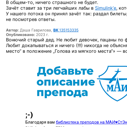
В общем-то,
ничего страшного не будет.
Зачёт ставит за три легчайших лабы в
Simulink’е
, ко
У нашего потока он принял зачёт так: раздал билет
не посмотрев ответы.
Автор:
Даша Гаврилова,
ВК
135153335
Опубликовано:
2023 г.
Вонючий старый дед. Не любит девочек, пацаны по ф
Любит докапываться и ничего (!!!) никогда не объя
место“ в положение „Голова из мягкого места“» — во