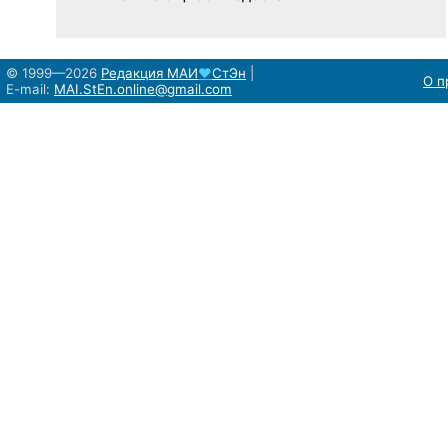
© 1999—2026
Редакция
МАИ
♥
СтЭн
|
О п
E-mail:
MAI.StEn.online@gmail.com