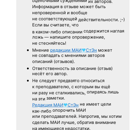
оценочными суждениями
их авторов.
Информация в отзыве может быть
непроверенной и вообще
не соответствующей
действительности. ;-)
Если вы считаете, что
содержится наглая
в каком-либо описании
ложь — напишите опровержение,
не стесняйтесь!
Мнение
редакции
МАИ
♥
СтЭн
может
не совпадать с мнениями авторов
описаний (отзывов).
Ответственность
за описание
(отзыв)
несёт его автор.
Не следует
предвзято относиться
к преподавателю,
с которым
вы ещё
опираясь лишь
ни разу
не сталкивались,
заметки.
на эти
не имеет цели
Редакция
МАИ
♥
СтЭн
опорочить МАИ
как-либо
или преподавателей. Напротив, мы хотим
сделать МАИ лучше, обратив внимание
на имеющиеся недостатки.