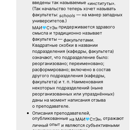
введены так называемые
«институты».
(Так начальство теперь хочет называть
факультеты:
— на манер западных
schools
университетов.)
придерживается здравого
МАИ
♥
СтЭн
смысла и традиционно называет
факультеты —
факультетами.
Квадратные скобки в названии
подразделения (кафедры, факультета)
означают, что подразделение было:
реорганизовано; переименовано;
расформировано; включено в состав
другого подразделения (кафедры,
факультета) и т. п. Наименования
некоторых подразделений (ныне
реорганизованных или упразднённых)
даны на момент написания отзыва
о преподавателе.
Описания преподавателей,
опубликованные
, отражают
на
МАИ
♥
СтЭн
опыт
личный
и являются
субъективными