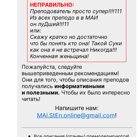
НЕПРАВИЛЬНО:
Преподователь просто супер!!!!111
Из всех преподо в в МАИ
он луДший!!!11
или:
Скажу кратко но достаточно
что бы понять кто она! Такой Суки
как она я не встречал Никогда!!!
Конченная
женьщина!
Пожалуйста, следуйте
вышеприведенным рекомендациям!
Они для того, чтобы описания преподов
получались
информативными
и полезными.
Чтобы их было интересно
читать!
Напишите нам:
MAI.StEn.online@gmail.com
!
Все описания (отзывы) премодерируются!