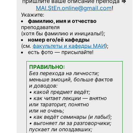
пришлите ваше описание препода
=>
MAI.StEn.online@gmail.com
!
Укажите:
фамилию, имя и отчество
преподавателя
(хотя бы фамилию и инициалы!);
номер его/её кафедры
(см.
факультеты и кафедры МАИ
);
есть фото — присылайте!
ПРАВИЛЬНО:
Без перехода на личности;
меньше эмоций, больше фактов
и доводов:
• какой предмет ведёт;
• как читает лекции — внятно
или тараторит, понятно
или не очень;
• как ведёт семинары (и лабы!);
• выгоняет ли за разговорчики;
пускает ли опоздавших;