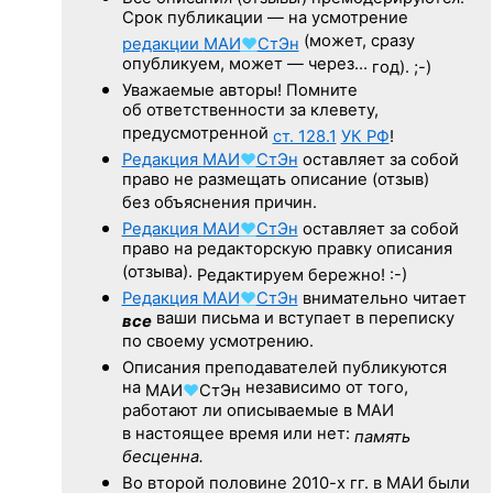
Срок публикации — на усмотрение
(может, сразу
редакции
МАИ
♥
СтЭн
опубликуем, может — через…
год). ;-)
Уважаемые авторы! Помните
об ответственности за клевету,
предусмотренной
ст. 128.1
УК РФ
!
Редакция
МАИ
♥
СтЭн
оставляет за собой
право не размещать описание (отзыв)
без объяснения причин.
Редакция
МАИ
♥
СтЭн
оставляет за собой
право на редакторскую правку описания
(отзыва).
Редактируем бережно! :-)
Редакция
МАИ
♥
СтЭн
внимательно читает
ваши письма и вступает в переписку
все
по своему усмотрению.
Описания преподавателей публикуются
на
независимо от того,
МАИ
♥
СтЭн
работают ли описываемые в МАИ
в настоящее время или нет:
память
бесценна.
Во второй половине
2010-х гг.
в МАИ были