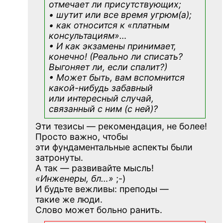
отмечает ли присутствующих;
• шутит или все время угрюм(а);
• как относится к «платным
консультациям»
…
• И как экзамены принимает,
конечно! (Реально ли списать?
Выгоняет ли, если спалит?)
• Может быть, вам вспомнится
какой-нибудь
забавный
или интересный случай,
связанный с ним (с ней)?
Эти тезисы — рекомендация, не более!
Просто важно, чтобы
эти фундаментальные аспекты были
затронуты.
А так — развивайте мысль!
«Инженеры, бл…»
;-)
И будьте вежливы: преподы —
такие же люди.
Слово может больно ранить.