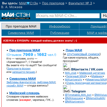
Вы здесь:
МАИ
♥
СтЭн
>
Про преподов
>
Факультет № 3
>
В. А. Можаев
Про преподов МАИ
Информбюро
Ландшафт
Символика МАИ
Публикации
МАИ
и маёв
АЗБУКА и БУКВАРЬ: каждый маёвец должен знать! ;-)
•
Про преподов МАИ
•
План МАИ
7969
1662
(и
спутниковый снимок
)
(Отзывов:
о
чел.!)
Где какие корпуса, общаги,
Кто —
человек,
а кто —
проходные?
«Армагеддон»? ;-)
Узнайте!
Вы знаете
что-то
ещё?!
Так сообщите!
(
Заполните форму
ВКонтакте / VK.com
или
напишите письмо
.)
•
MAI_club
•
Маёвский цитатник
• «
Типичный МАИ
» • «
Маёвник
»
•
Символика МАИ
•
MAIuniversity
• «
Меметика МАИ
Эмблемы факультетов
,
эмблема МАИ
,
• «
Очень прикладная математика
«ромб» МАИ
— откуда взялись?
Telegram
•
Маёвский словарь
•
@Timetable_MAI_bot
•
@MAIslus
Словарик-справочник
маёвских
•
@MAIpassage
•
@MemetikaMAI
словечек (
козерог
,
черепаха
,
ГУК…
).
•
@MAIuniversity