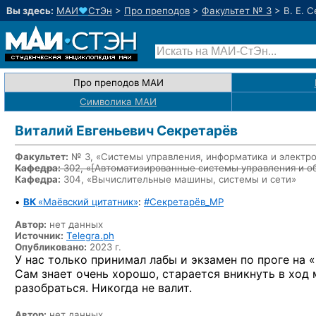
Вы здесь:
МАИ
♥
СтЭн
>
Про преподов
>
Факультет № 3
>
В. Е. 
Про преподов МАИ
Символика МАИ
Виталий Евгеньевич Секретарёв
Факультет:
№ 3, «Системы управления, информатика и электр
Кафедра:
302, «
[Автоматизированные системы управления и о
Кафедра:
304, «Вычислительные машины, системы и сети»
•
ВК
«Маёвский цитатник»
:
#Секретарёв_MP
Автор:
нет данных
Источник:
Telegra.ph
Опубликовано:
2023 г.
У нас только принимал лабы и экзамен по проге на 
Сам знает очень хорошо, старается вникнуть в ход 
разобраться. Никогда не валит.
Автор:
нет данных