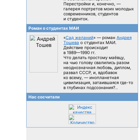
Перестройки и, конечно, —
галерея портретов моих молодых
современников, студентов
и студенток.
Роман о студентах МАИ
«
Сад желаний
» — роман
Андрея
Тошева
о студентах МАИ.
Действие происходит
в 1989—1990 гг.
Что делать простому маёвцу,
на чью голову свалились разом
неоднозначная любовь, диплом,
развал CCCP, и, вдобавок
ко всему, — инопланетная
цивилизация, затаившаяся
где-то
в глубинах подсознания?..
Нас сосчитали