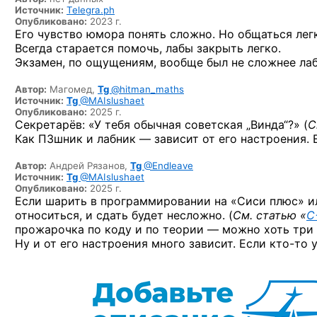
Источник:
Telegra.ph
Опубликовано:
2023 г.
Его чувство юмора понять сложно. Но общаться лег
Всегда старается помочь, лабы закрыть легко.
Экзамен, по ощущениям, вообще был не сложнее ла
Автор:
Магомед,
Tg
@hitman_maths
Источник:
Tg
@MAIslushaet
Опубликовано:
2025 г.
Секретарёв: «У тебя обычная советская „Винда“?» (
С
Как ПЗшник и лабник — зависит от его настроения. 
Автор:
Андрей Рязанов,
Tg
@Endleave
Источник:
Tg
@MAIslushaet
Опубликовано:
2025 г.
Если шарить в программировании на «Сиси плюс» ил
относиться, и сдать будет несложно. (
См. статью «
C
прожарочка по коду и по теории — можно хоть три 
Ну и от его настроения много зависит. Если
кто-то
у