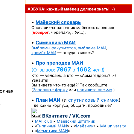
АЗБУКА: каждый маёвец должен
знать! ;-)
•
Маёвский словарь
Словарик-справочник
маёвских словечек
(
козерог
,
черепаха
,
ГУК…
).
•
Символика МАИ
Эмблемы факультетов
,
эмблема МАИ
,
«ромб» МАИ
— откуда взялись?
•
Про преподов МАИ
7967
1662
(Отзывов:
о
чел.!)
Кто —
человек,
а кто —
«Армагеддон»? ;-)
Узнайте!
Вы знаете
что-то
ещё?!
Так сообщите!
(
Заполните форму
или
напишите письмо
.)
полная
•
План МАИ
(и
спутниковый снимок
)
.
Где какие корпуса, общаги, проходные?
ВКонтакте / VK.com
•
MAI_club
•
Маёвский цитатник
• «
Типичный МАИ
» • «
Маёвник
» •
MAIuniversity
• «
Меметика МАИ
»