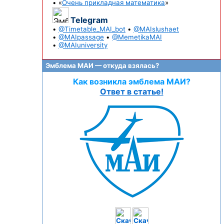
• «
Очень прикладная математика
»
Telegram
•
@Timetable_MAI_bot
•
@MAIslushaet
•
@MAIpassage
•
@MemetikaMAI
•
@MAIuniversity
Эмблема МАИ — откуда взялась?
Как возникла эмблема МАИ?
Ответ в статье!