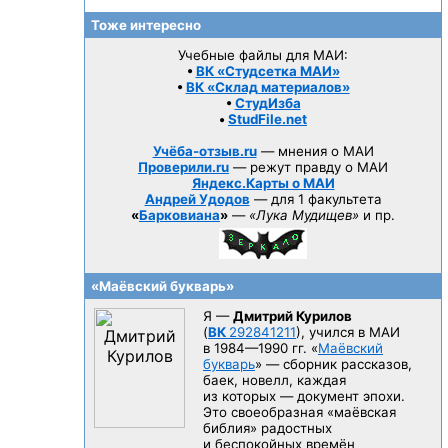
Тоже интересно
Учебные файлы для МАИ:
•
ВК «Студсетка МАИ»
•
ВК «Склад материалов»
•
СтудИзба
•
StudFile.net
Учёба-отзыв.ru
— мнения о МАИ
Проверили.ru
— режут правду о МАИ
Яндекс.Карты о МАИ
Андрей Удодов
— для 1 факультета
«
Барковиана
»
—
«Лука Мудищев»
и пр.
«Маёвский букварь»
Я —
Дмитрий Курилов
(
ВК
292841211
), учился в МАИ
в 1984—1990 гг.
«
Маёвский
букварь
» — сборник рассказов,
баек, новелл, каждая
из которых — документ эпохи.
Это своеобразная «маёвская
библия» радостных
и беспокойных времён