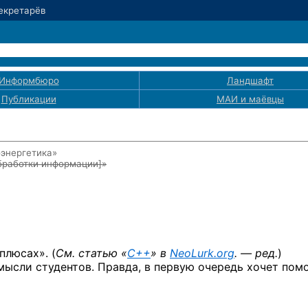
Секретарёв
Информбюро
Ландшафт
Публикации
МАИ
и маёвцы
оэнергетика»
бработки информации]
»
«плюсах».
(
См. статью «
C++
» в
NeoLurk.org
. — ред.
)
мысли студентов. Правда, в первую очередь хочет пом