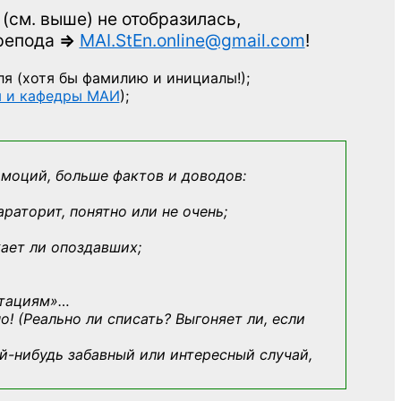
(см. выше)
не отобразилась,
препода
=>
MAI.StEn.online@gmail.com
!
ля
(хотя бы фамилию и инициалы!);
ы и кафедры МАИ
);
эмоций, больше фактов и доводов:
араторит, понятно или не очень;
кает ли опоздавших;
ьтациям»
…
о! (Реально ли списать? Выгоняет ли, если
й-нибудь
забавный или интересный случай,