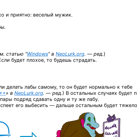
ко и приятно: веселый мужик.
бы.
м. статью “
Windows
” в
NeoLurk.org
. — ред.
)
Если будет плохое, то будешь страдать.
и делать лабы самому, то он будет нормально к тебе
++
» в
NeoLurk.org
. — ред.
) В остальных случаях будет 
пары подряд сдавать одну и ту же лабу.
спеет его выбесить — дальше остальным будет тяжело