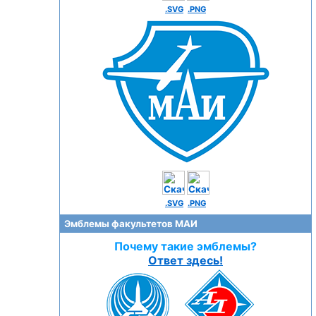
.SVG
.PNG
.SVG
.PNG
Эмблемы факультетов МАИ
Почему такие эмблемы?
Ответ здесь!