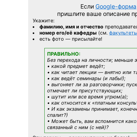
Если
Google-форма
пришлите ваше описание 
Укажите:
фамилию, имя и отчество
преподавате
номер его/её кафедры
(см.
факультет
есть фото — присылайте!
ПРАВИЛЬНО:
Без перехода на личности; меньше 
• какой предмет ведёт;
• как читает лекции — внятно или т
• как ведёт семинары (и лабы!);
• выгоняет ли за разговорчики; пус
отмечает ли присутствующих;
• шутит или все время угрюм(а);
• как относится к «платным консул
• И как экзамены принимает, конечн
спалит?)
• Может быть, вам вспомнится
како
связанный с ним (с ней)?