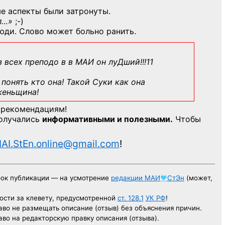
е аспекты были затронуты.
л…»
;-)
юди. Слово может больно ранить.
з всех преподо в в МАИ он луДший!!!11
понять кто она! Такой Суки как она
женьщина!
 рекомендациям!
получались
информативными и полезными.
Чтобы
AI.StEn.online@gmail.com
!
рок публикации — на усмотрение
редакции
МАИ
♥
СтЭн
(может,
ости за клевету, предусмотренной
ст. 128.1
УК РФ
!
аво не размещать описание (отзыв) без объяснения причин.
аво на редакторскую правку описания (отзыва).