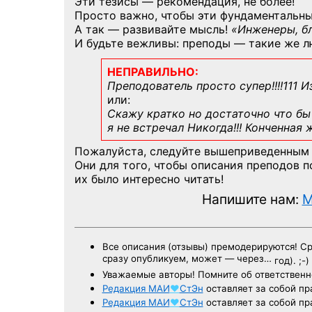
Эти тезисы — рекомендация, не более!
Просто важно, чтобы эти фундаментальны
А так — развивайте мысль!
«Инженеры, б
И будьте вежливы: преподы — такие же л
НЕПРАВИЛЬНО:
Преподователь просто супер!!!!111 И
или:
Скажу кратко но достаточно что бы 
я не встречал Никогда!!! Конченная
Пожалуйста, следуйте вышеприведенным
Они для того, чтобы описания преподов 
их было интересно читать!
Напишите нам:
M
Все описания (отзывы) премодерируются! С
сразу опубликуем, может — через…
год). ;-)
Уважаемые авторы! Помните об ответственн
Редакция
МАИ
♥
СтЭн
оставляет за собой пр
Редакция
МАИ
♥
СтЭн
оставляет за собой пр