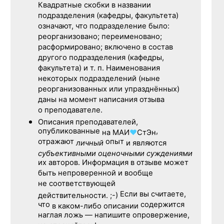
Квадратные скобки в названии
подразделения (кафедры, факультета)
означают, что подразделение было:
реорганизовано; переименовано;
расформировано; включено в состав
другого подразделения (кафедры,
факультета) и т. п. Наименования
некоторых подразделений (ныне
реорганизованных или упразднённых)
даны на момент написания отзыва
о преподавателе.
Описания преподавателей,
опубликованные
,
на
МАИ
♥
СтЭн
отражают
опыт
личный
и являются
субъективными оценочными суждениями
их авторов. Информация в отзыве может
быть непроверенной и вообще
не соответствующей
Если вы считаете,
действительности. ;-)
что
содержится
в каком-либо описании
наглая ложь — напишите опровержение,