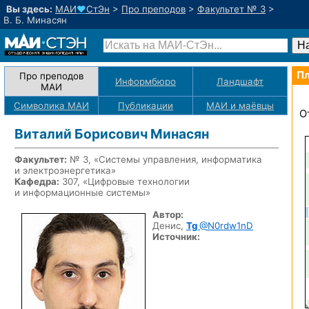
Вы здесь:
МАИ
♥
СтЭн
>
Про преподов
>
Факультет № 3
>
В. Б. Минасян
Пл
Про преподов
Информбюро
Ландшафт
МАИ
Символика МАИ
Публикации
МАИ
и маёвцы
О
Виталий Борисович Минасян
Факультет:
№ 3, «Системы управления, информатика
и электроэнергетика»
Кафедра:
307, «Цифровые технологии
и информационные системы»
Автор:
Денис,
Tg
@N0rdw1nD
Источник: