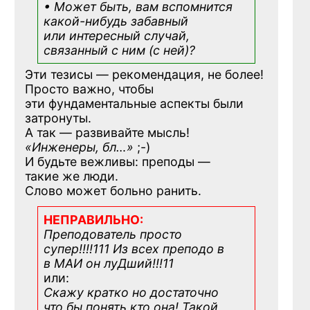
• Может быть, вам вспомнится
какой-нибудь
забавный
или интересный случай,
связанный с ним (с ней)?
Эти тезисы — рекомендация, не более!
Просто важно, чтобы
эти фундаментальные аспекты были
затронуты.
А так — развивайте мысль!
«Инженеры, бл…»
;-)
И будьте вежливы: преподы —
такие же люди.
Слово может больно ранить.
НЕПРАВИЛЬНО:
Преподователь просто
супер!!!!111 Из всех преподо в
в МАИ он луДший!!!11
или:
Скажу кратко но достаточно
что бы понять кто она! Такой