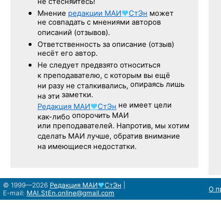
не стесняйтесь!
Мнение
редакции
МАИ
♥
СтЭн
может
не совпадать с мнениями авторов
описаний (отзывов).
Ответственность
за описание
(отзыв)
несёт его автор.
Не следует
предвзято относиться
к преподавателю,
с которым
вы ещё
опираясь лишь
ни разу
не сталкивались,
заметки.
на эти
не имеет цели
Редакция
МАИ
♥
СтЭн
опорочить МАИ
как-либо
или преподавателей. Напротив, мы хотим
сделать МАИ лучше, обратив внимание
на имеющиеся недостатки.
© 1999—2026
Редакция
МАИ
♥
СтЭн
|
О п
E-mail:
MAI.StEn.online@gmail.com