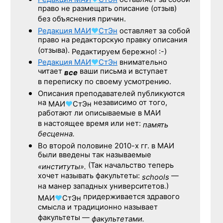
право не размещать описание (отзыв)
без объяснения причин.
Редакция
МАИ
♥
СтЭн
оставляет за собой
право на редакторскую правку описания
(отзыва).
Редактируем бережно! :-)
Редакция
МАИ
♥
СтЭн
внимательно
читает
ваши письма и вступает
все
в переписку по своему усмотрению.
Описания преподавателей публикуются
на
независимо от того,
МАИ
♥
СтЭн
работают ли описываемые в МАИ
в настоящее время или нет:
память
бесценна.
Во второй половине
2010-х гг.
в МАИ
были введены так называемые
(Так начальство теперь
«институты».
хочет называть факультеты:
—
schools
на манер западных университетов.)
придерживается здравого
МАИ
♥
СтЭн
смысла и традиционно называет
факультеты —
факультетами.