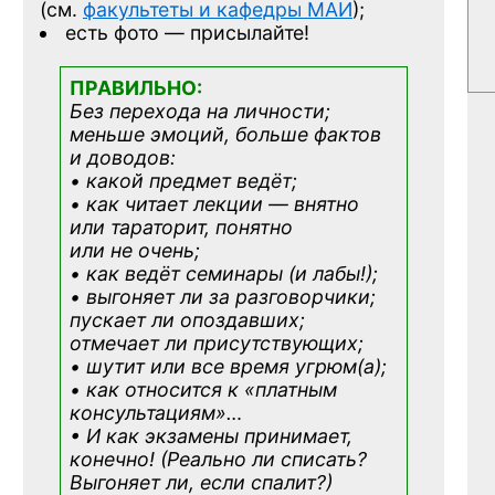
(см.
факультеты и кафедры МАИ
);
есть фото — присылайте!
ПРАВИЛЬНО:
Без перехода на личности;
меньше эмоций, больше фактов
и доводов:
• какой предмет ведёт;
• как читает лекции — внятно
или тараторит, понятно
или не очень;
• как ведёт семинары (и лабы!);
• выгоняет ли за разговорчики;
пускает ли опоздавших;
отмечает ли присутствующих;
• шутит или все время угрюм(а);
• как относится к «платным
консультациям»
…
• И как экзамены принимает,
конечно! (Реально ли списать?
Выгоняет ли, если спалит?)