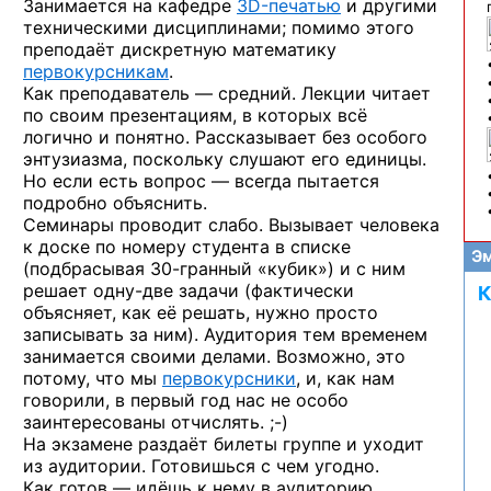
Занимается на кафедре
3D-печатью
и другими
техническими дисциплинами; помимо этого
преподаёт дискретную математику
первокурсникам
.
Как преподаватель — средний. Лекции читает
по своим презентациям, в которых всё
логично и понятно. Рассказывает без особого
энтузиазма, поскольку слушают его единицы.
Но если есть вопрос — всегда пытается
подробно объяснить.
Семинары проводит слабо. Вызывает человека
к доске по номеру студента в списке
Эм
(подбрасывая
30-гранный
«кубик») и с ним
решает
одну-две
задачи (фактически
К
объясняет, как её решать, нужно просто
записывать за ним). Аудитория тем временем
занимается своими делами. Возможно, это
потому, что мы
первокурсники
, и, как нам
говорили, в первый год нас не особо
заинтересованы
отчислять. ;-)
На экзамене раздаёт билеты группе и уходит
из аудитории. Готовишься с чем угодно.
Как готов — идёшь к нему в аудиторию