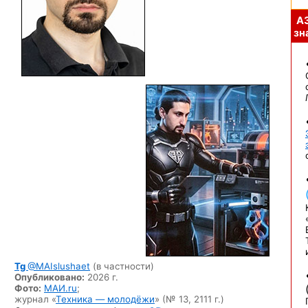
А
зна
Tg
@MAIslushaet
(в частности)
Опубликовано:
2026 г.
Фото:
МАИ.ru
;
журнал «
Техника — молодёжи
» (№ 13, 2111 г.)