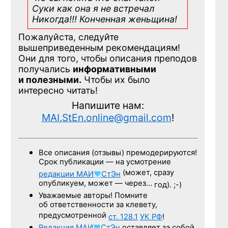
Суки как она я не встречал
Никогда!!! Конченная
женьщина!
Пожалуйста, следуйте
вышеприведенным рекомендациям!
Они для того, чтобы описания преподов
получались
информативными
и полезными.
Чтобы их было
интересно читать!
Напишите нам:
MAI.StEn.online@gmail.com
!
Все описания (отзывы) премодерируются!
Срок публикации — на усмотрение
(может, сразу
редакции
МАИ
♥
СтЭн
опубликуем, может — через…
год). ;-)
Уважаемые авторы! Помните
об ответственности за клевету,
предусмотренной
ст. 128.1
УК РФ
!
Редакция
МАИ
♥
СтЭн
оставляет за собой