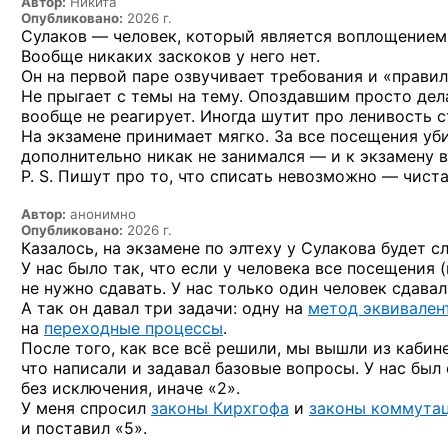
Автор:
Никита
Опубликовано:
2026 г.
Сулаков — человек, который является воплощением 
Вообще никаких заскоков у него нет.
Он на первой паре озвучивает требования и «правил
Не прыгает с темы на тему. Опоздавшим просто дела
вообще не реагирует. Иногда шутит про ленивость с
На экзамене принимает мягко. За все посещения уби
дополнительно никак не занимался — и к экзамену в
P. S. Пишут про то, что списать невозможно — чиста
Автор:
анонимно
Опубликовано:
2026 г.
Казалось, на экзамене по элтеху у Сулакова будет сл
У нас было так, что если у человека все посещения
не нужно сдавать. У нас только один человек сдава
А так он давал три задачи: одну на
метод эквивален
на
переходные процессы
.
После того, как все всё решили, мы вышли из кабине
что написали и задавал базовые вопросы. У нас был
без исключения, иначе «2».
У меня спросил
законы Кирхгофа
и
законы коммута
и поставил «5».