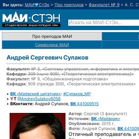
Вы здесь:
МАИ
♥
СтЭн
>
Про преподов
>
Факультет № 9
>
А. С. 
Про преподов МАИ
Символика МАИ
Андрей Сергеевич Сулаков
Факультет:
№ 3, «Системы управления, информатика и электр
Кафедра:
309
(ныне 909)
, «
[Теоретическая электротехника]
»
Факультет:
№ 9, «Общеинженерная подготовка»
Кафедра:
909 (прежде 309), «Теоретическая электротехника»
•
ВК
«Маёвский цитатник»
:
#Сулаков_MP
•
Y
T
@AndreySulakov6058
•
ВКонтакте:
Андрей Сулаков,
ВК
441009515
Автор:
Сергей (3 факультет)
Источник:
ВК
«Маёвник»
Опубликовано:
2015 г.
Фото:
Андрей Сулаков,
ВК
441009
Отличный преподаватель и 