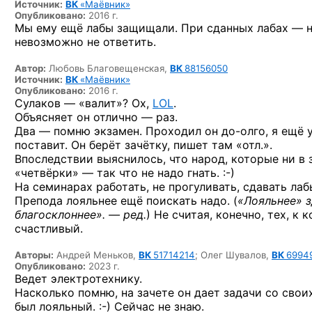
Источник:
ВК
«Маёвник»
Опубликовано:
2016 г.
Мы ему ещё лабы защищали. При сданных лабах — н
невозможно не ответить.
Автор:
Любовь Благовещенская,
ВК
88156050
Источник:
ВК
«Маёвник»
Опубликовано:
2016 г.
Сулаков — «валит»? Ох,
LOL
.
Объясняет он отлично — раз.
Два — помню экзамен. Проходил он
до-олго,
я ещё у
поставит. Он берёт зачётку, пишет там «отл.».
Впоследствии выяснилось, что народ, которые ни в 
«четвёрки» — так что не надо
гнать. :-)
На семинарах работать, не прогуливать, сдавать лаб
Препода лояльнее ещё поискать надо. (
«Лояльнее» з
благосклоннее». — ред.
) Не считая, конечно, тех, к
счастливый.
Авторы:
Андрей Меньков,
ВК
51714214
;
Олег Шувалов,
ВК
6994
Опубликовано:
2023 г.
Ведет электротехнику.
Насколько помню, на зачете он дает задачи со свои
был
лояльный. :-)
Сейчас не знаю.