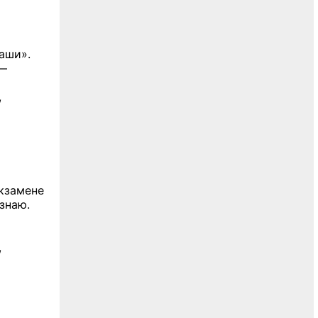
каши».
 —
,
экзамене
знаю.
,