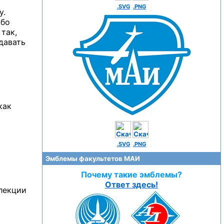
.SVG
.PNG
у.
ибо
так,
сдавать
как
.SVG
.PNG
Эмблемы факультетов МАИ
Почему такие эмблемы?
Ответ здесь!
 лекции