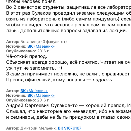
чтобы человек понял.
Во 2 семестре: студенты, защитившие все лаборатор
В этот раз Сулаков проводил экзамен следующим обр
взять из лабораторных (либо самим придумать) схем
чтобы он видел, что человек решал сам, и сам понял
лабы. Дополнительные вопросы задавал из лекций.
Автор:
Ботанище (3 факультет)
Источник:
ВК
«Маёвник»
Опубликовано:
2016 г.
Чё-откий
препод.
Объясняет всегда хорошо, всё понятно. Читает не о
уж тут
не запомнить. :-)
Экзамен принимает несложно, не валит, спрашивает 
Препод офигенный, кому попался —
радость.
Автор:
ВК
«Маёвник»
Источник:
ВК
«Маёвник»
Опубликовано:
2016 г.
Андрей Сергеевич
Сулаков-то —
хороший препод. И
Слышал, что некоторые его ненавидят, ибо на экзаме
и семинары, дабы не быть придурком в глазах своих
Автор:
Дмитрий Мельник,
ВК
91679187