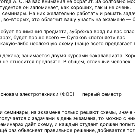
огда А. С. на вас внимания не обратит. За болтовню м
тудентов он запоминает, как хороших, так и не очень.
 семинары. На них желательно работать и решать зада
а, во-вторых,
это облегчит вашу участь на экзамене — 
ребует понимания предмета, зубрёжка вряд ли вас спасё
арах, будет проще всего — Сулаков «погоняет» вас
ь
какую-либо
несложную схему (чаще всего предлагает 
м декана; занимается двумя курсами бакалавриата. Хо
м не относится предвзято. В общем, отличный человек
 основам электротехники (ФОЭ) — первый семестр
 и семинары, на экзамене только решают схемы, иначе
получается с задачами в день экзамена, то можно с ни
 семинарах даёт схему, и каждый студент должен попыт
. ещё раз объясняет правильное решение, добивается тог