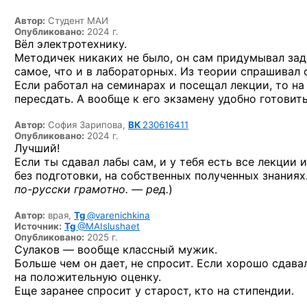
Автор:
Студент МАИ
Опубликовано:
2024 г.
Вёл электротехнику.
Методичек никаких не было, он сам придумывал зад
самое, что и в лабораторных. Из теории спрашивал 
Если работал на семинарах и посещал лекции, то на
пересдать. А вообще к его экзамену удобно готовить
Автор:
София Зарипова,
ВК
230616411
Опубликовано:
2024 г.
Лучший!
Если ты сдавал лабы сам, и у тебя есть все лекции 
без подготовки, на собственных полученных знаниях.
по-русски
грамотно. — ред.
)
Автор:
врая,
Tg
@varenichkina
Источник:
Tg
@MAIslushaet
Опубликовано:
2025 г.
Сулаков — вообще классный мужик.
Больше чем он дает, не спросит. Если хорошо сдава
на положительную оценку.
Еще заранее спросит у старост, кто на стипендии.