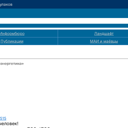
Сулаков
Информбюро
Ландшафт
Публикации
МАИ
и маёвцы
оэнергетика»
515
человек!