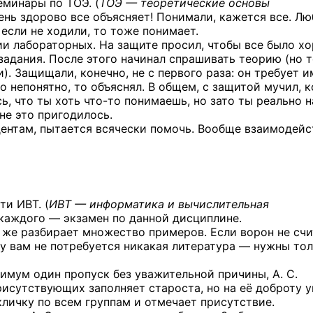
еминары по ТОЭ. (
ТОЭ — теоретические основы
ень здорово все объясняет! Понимали, кажется все. Лю
 если не ходили, то тоже понимает.
и лабораторных. На защите просил, чтобы все было х
задания. После этого начинал спрашивать теорию (но 
). Защищали, конечно, не с первого раза: он требует 
 непонятно, то объяснял. В общем, с защитой мучил, к
ь, что ты хоть
что-то
понимаешь, но зато ты реально н
не это пригодилось.
удентам, пытается всячески помочь. Вообще взаимодейс
ти ИВТ. (
ИВТ — информатика и вычислительная
е каждого — экзамен по данной дисциплине.
у же разбирает множество примеров. Если ворон не счи
ну вам не потребуется никакая литература — нужны то
имум один пропуск без уважительной причины, А. С.
рисутствующих заполняет староста, но на её доброту 
кличку по всем группам и отмечает присутствие.