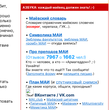
бит,
АЗБУКА: каждый маёвец должен
знать! ;-)
орошо
•
Маёвский словарь
только
Словарик-справочник
маёвских словечек
именно
(
козерог
,
черепаха
,
ГУК…
).
онечно,
•
Символика МАИ
ачинал
Эмблемы факультетов
,
эмблема МАИ
,
«ромб» МАИ
— откуда взялись?
твие
•
Про преподов МАИ
7967
1662
(Отзывов:
о
чел.!)
Кто —
человек,
а кто —
«Армагеддон»? ;-)
Узнайте!
Вы знаете
что-то
ещё?!
Так сообщите!
(
Заполните форму
или
напишите письмо
.)
тать
•
План МАИ
(и
спутниковый снимок
)
лько
Где какие корпуса, общаги, проходные?
ВКонтакте / VK.com
•
MAI_club
•
Маёвский цитатник
уповать
• «
Типичный МАИ
» • «
Маёвник
» •
MAIuniversity
• «
Меметика МАИ
»