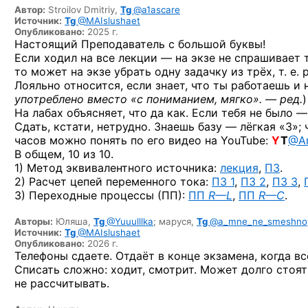
Автор:
Stroilov Dmitriy,
Tg
@a1ascare
Источник:
Tg
@MAIslushaet
Опубликовано:
2025 г.
Настоящий Преподаватель с большой буквы!
Если ходил на все лекции — на экзе не спрашивает
то может на экзе убрать одну задачку из трёх, т. е.
Лояльно относится, если знает, что ты работаешь и 
употреблено вместо «с пониманием, мягко». — ред.
)
На лабах объясняет, что да как. Если тебя не было 
Сдать, кстати, нетрудно. Знаешь базу — лёгкая «3»;
часов можно понять по его видео на YouTube:
Y
T
@An
В общем, 10 из 10.
1) Метод эквивалентного источника:
лекция
,
ПЗ
.
2) Расчет цепей переменного тока:
ПЗ 1
,
ПЗ 2
,
ПЗ 3
,
3) Переходные процессы (ПП):
ПП
R—L
,
ПП
R—C
.
Авторы:
Юляша,
Tg
@Yuuulllka
;
маруся,
Tg
@a_mne_ne_smeshno
Источник:
Tg
@MAIslushaet
Опубликовано:
2026 г.
Телефоны сдаете. Отдаёт в конце экзамена, когда вс
Списать сложно: ходит, смотрит. Может долго стоят
не рассчитывать.