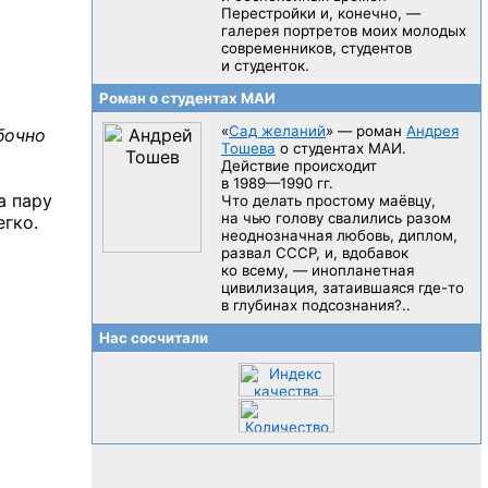
Перестройки и, конечно, —
галерея портретов моих молодых
современников, студентов
и студенток.
Роман о студентах МАИ
«
Сад желаний
» — роман
Андрея
бочно
Тошева
о студентах МАИ.
Действие происходит
в 1989—1990 гг.
а пару
Что делать простому маёвцу,
на чью голову свалились разом
егко.
неоднозначная любовь, диплом,
развал CCCP, и, вдобавок
ко всему, — инопланетная
цивилизация, затаившаяся
где-то
в глубинах подсознания?..
Нас сосчитали