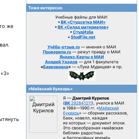
Тоже интересно
Учебные файлы для МАИ:
•
ВК «Студсетка МАИ»
то же
•
ВК «Склад материалов»
•
СтудИзба
•
StudFile.net
вал.
Учёба-отзыв.ru
— мнения о МАИ
Проверили.ru
— режут правду о МАИ
Яндекс.Карты о МАИ
Андрей Удодов
— для 1 факультета
«
Барковиана
»
—
«Лука Мудищев»
и пр.
 «3»
«Маёвский букварь»
Я —
Дмитрий Курилов
(
ВК
292841211
), учился в МАИ
в 1984—1990 гг.
«
Маёвский
букварь
» — сборник рассказов,
баек, новелл, каждая
вытянуть
из которых — документ эпохи.
Это своеобразная «маёвская
библия» радостных
и беспокойных времён