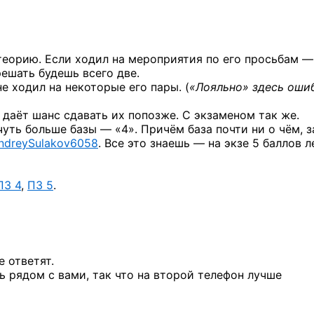
 теорию. Если ходил на мероприятия по его просьбам —
 решать будешь всего две.
не ходил на некоторые его пары. (
«Лояльно» здесь оши
— даёт шанс сдавать их попозже. С экзаменом так же.
 чуть больше базы — «4». Причём база почти ни о чём, з
dreySulakov6058
.
Все это знаешь — на экзе 5 баллов л
ПЗ 4
,
ПЗ 5
.
е ответят.
ь рядом с вами, так что на второй телефон лучше