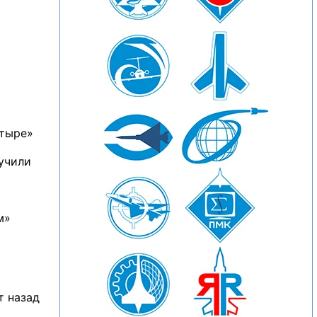
етыре»
лучили
м»
т назад