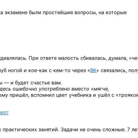
а экзамене были простейшие вопросы, на которые
дивлялась. При ответе малость сбивалась, думала, «ч
зуб ногой
и кое-как
с кем-то
через «
ВК
» связались, по
ы — и будет счастье вам.
десь ошибочно употреблено вместо «мягче,
 кому пришёл, вспомнил цвет учебника и ушёл с «трояко
9657
х практических занятий. Задачи не очень сложные. 7 ле