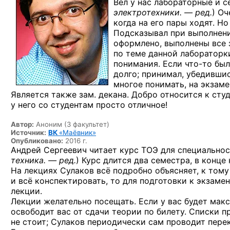
Вёл у нас лабораторные и с
электротехники. — ред.
) Оч
когда на его пары ходят. Но
Подсказывал при выполнени
оформлено, выполнены все 
по теме данной лабораторки
понимания. Если
что-то
было
долго; принимал, убедившис
многое понимать, на экзаме
Является также зам. декана. Добро относится к ст
у него со студентам просто отличное!
Автор:
Аноним (3 факультет)
Источник:
ВК
«Маёвник»
Опубликовано:
2016 г.
Андрей Сергеевич читает курс ТОЭ для специальнос
техника. — ред.
) Курс длится два семестра, в конц
На лекциях Сулаков всё подробно объясняет, к том
и всё конспектировать, то для подготовки к экзаме
лекции.
Лекции желательно посещать. Если у вас будет макс
освободит вас от сдачи теории по билету. Списки п
не стоит; Сулаков периодически сам проводит пере