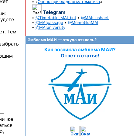
ожет
• «
Очень прикладная математика
»
Telegram
чи:
•
@Timetable_MAI_bot
•
@MAIslushaet
будете
•
@MAIpassage
•
@MemetikaMAI
•
@MAIuniversity
т. Тем,
Эмблема МАИ — откуда взялась?
выбрать
Как возникла эмблема МАИ?
Ответ в статье!
рошим
 —
ми же
аться
о,