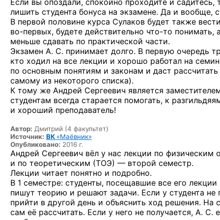
Если вы опоздали, спокойно проходите и садитесь, т
лишить студента бонуса на экзамене. Да и вообще, с
В первой половине курса Сулаков будет также вести
во-первых,
будете действительно
что-то
понимать,
меньше сдавать по практической части.
Экзамен А. С. принимает долго. В первую очередь т
кто ходил на все лекции и хорошо работал на семин
по основным понятиям и законам и даст рассчитат
самому из некоторого списка).
К тому же Андрей Сергеевич является заместителе
студентам всегда старается помогать, к разгильдяя
и хороший преподаватель!
Автор:
Дмитрий (4 факультет)
Источник:
ВК
«Маёвник»
Опубликовано:
2016 г.
Андрей Сергеевич вёл у нас лекции по физическим
и по теоретическим (ТОЭ) — второй семестр.
Лекции читает понятно и подробно.
В 1 семестре: студенты, посещавшие все его лекции
пишут теорию и решают задачи. Если у студента не 
прийти в другой день и объяснить ход решения. На
сам её рассчитать. Если у него не получается, А. С