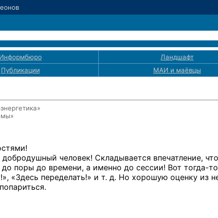
Леонов
Информбюро
Ландшафт
Публикации
МАИ
и маёвцы
оэнергетика»
емы»
остями!
 добродушный человек! Складывается впечатление, чт
 до поры до времени, а именно до сессии! Вот
тогда-то
!», «Здесь переделать!» и т. д. Но хорошую оценку из н
попариться.