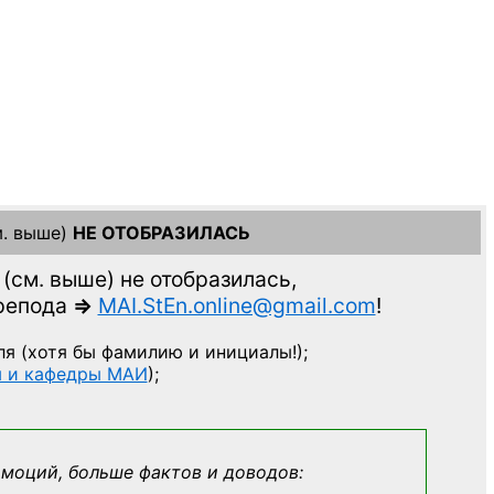
. выше)
НЕ ОТОБРАЗИЛАСЬ
(см. выше)
не отобразилась,
препода
=>
MAI.StEn.online@gmail.com
!
ля
(хотя бы фамилию и инициалы!);
ы и кафедры МАИ
);
эмоций, больше фактов и доводов: