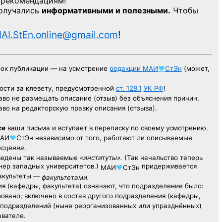
 рекомендациям!
получались
информативными и полезными.
Чтобы
AI.StEn.online@gmail.com
!
рок публикации — на усмотрение
редакции
МАИ
♥
СтЭн
(может,
ости за клевету, предусмотренной
ст. 128.1
УК РФ
!
аво не размещать описание (отзыв) без объяснения причин.
аво на редакторскую правку описания (отзыва).
се
ваши письма и вступает в переписку по своему усмотрению.
АИ
♥
СтЭн
независимо от того, работают ли описываемые
есценна.
ведены так называемые
«институты».
(Так начальство теперь
ер западных университетов.)
придерживается
МАИ
♥
СтЭн
факультеты —
факультетами.
я (кафедры, факультета) означают, что подразделение было:
овано; включено в состав другого подразделения (кафедры,
х подразделений (ныне реорганизованных или упразднённых)
авателе.