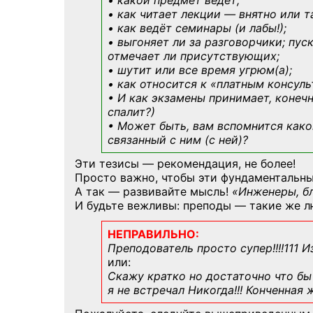
• какой предмет ведёт;
• как читает лекции — внятно или т
• как ведёт семинары (и лабы!);
• выгоняет ли за разговорчики; пус
отмечает ли присутствующих;
• шутит или все время угрюм(а);
• как относится к «платным консул
• И как экзамены принимает, конечн
спалит?)
• Может быть, вам вспомнится
како
связанный с ним (с ней)?
Эти тезисы — рекомендация, не более!
Просто важно, чтобы эти фундаментальны
А так — развивайте мысль!
«Инженеры, б
И будьте вежливы: преподы — такие же л
НЕПРАВИЛЬНО:
Преподователь просто супер!!!!111 И
или:
Скажу кратко но достаточно что бы 
я не встречал Никогда!!! Конченная