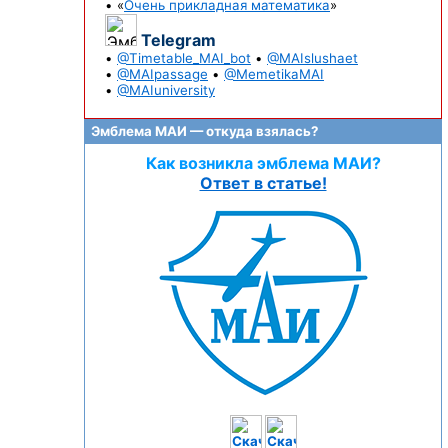
• «
Очень прикладная математика
»
Telegram
•
@Timetable_MAI_bot
•
@MAIslushaet
•
@MAIpassage
•
@MemetikaMAI
•
@MAIuniversity
Эмблема МАИ — откуда взялась?
Как возникла эмблема МАИ?
Ответ в статье!