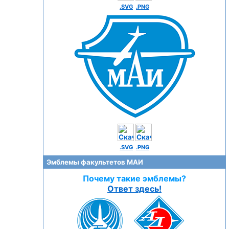
.SVG
.PNG
.SVG
.PNG
Эмблемы факультетов МАИ
Почему такие эмблемы?
Ответ здесь!