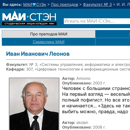
Вы здесь:
МАИ
♥
СтЭн
>
Про преподов
>
Факультет № 3
>
И. И. 
Про преподов МАИ
Символика МАИ
Иван Иванович Леонов
Факультет:
№ 3, «Системы управления, информатика и электр
Кафедра:
307, «Цифровые технологии и информационные сист
Автор:
Antonio
Опубликовано:
2003 г.
Человек с большими странн
На первый взгляд — веселый
полный пофигист. Но все это
и начинается… «Здесь не так
выбить можно, правда, надо 
Автор:
skolan
Опубликовано:
2008 г.