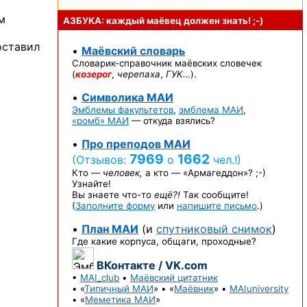
м
АЗБУКА: каждый маёвец должен
знать! ;-)
оставил
•
Маёвский словарь
Словарик-справочник
маёвских словечек
(
козерог
,
черепаха
,
ГУК…
).
•
Символика МАИ
Эмблемы факультетов
,
эмблема МАИ
,
«ромб» МАИ
— откуда взялись?
•
Про преподов МАИ
7969
1662
(Отзывов:
о
чел.!)
Кто —
человек,
а кто —
«Армагеддон»? ;-)
Узнайте!
Вы знаете
что-то
ещё?!
Так сообщите!
(
Заполните форму
или
напишите письмо
.)
•
План МАИ
(и
спутниковый снимок
)
Где какие корпуса, общаги, проходные?
ВКонтакте / VK.com
•
MAI_club
•
Маёвский цитатник
• «
Типичный МАИ
» • «
Маёвник
» •
MAIuniversity
• «
Меметика МАИ
»