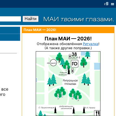
План МАИ — 2026!
План МАИ — 2026!
Отображена обновлённая
Ритуалка
!
(А также другие поправки.)
о
все
его