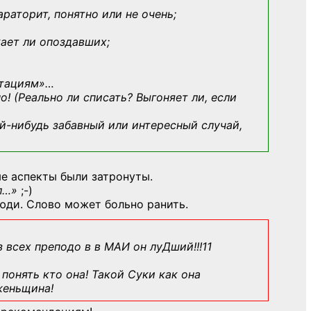
араторит, понятно или не очень;
кает ли опоздавших;
ьтациям»
…
о! (Реально ли списать? Выгоняет ли, если
й-нибудь
забавный или интересный случай,
е аспекты были затронуты.
л…»
;-)
юди. Слово может больно ранить.
з всех преподо в в МАИ он луДший!!!11
понять кто она! Такой Суки как она
женьщина!