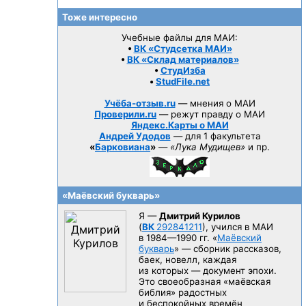
Тоже интересно
Учебные файлы для МАИ:
•
ВК «Студсетка МАИ»
•
ВК «Склад материалов»
•
СтудИзба
•
StudFile.net
Учёба-отзыв.ru
— мнения о МАИ
Проверили.ru
— режут правду о МАИ
Яндекс.Карты о МАИ
Андрей Удодов
— для 1 факультета
«
Барковиана
»
—
«Лука Мудищев»
и пр.
«Маёвский букварь»
Я —
Дмитрий Курилов
(
ВК
292841211
), учился в МАИ
в 1984—1990 гг.
«
Маёвский
букварь
» — сборник рассказов,
баек, новелл, каждая
из которых — документ эпохи.
Это своеобразная «маёвская
библия» радостных
и беспокойных времён