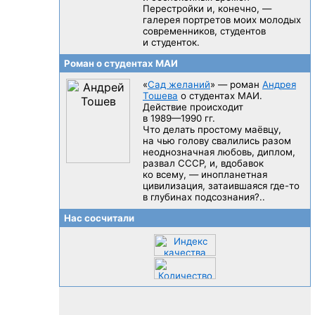
Перестройки и, конечно, —
галерея портретов моих молодых
современников, студентов
и студенток.
Роман о студентах МАИ
«
Сад желаний
» — роман
Андрея
Тошева
о студентах МАИ.
Действие происходит
в 1989—1990 гг.
Что делать простому маёвцу,
на чью голову свалились разом
неоднозначная любовь, диплом,
развал CCCP, и, вдобавок
ко всему, — инопланетная
цивилизация, затаившаяся
где-то
в глубинах подсознания?..
Нас сосчитали