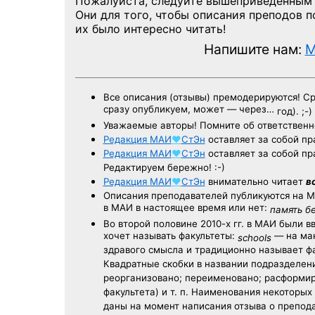
Пожалуйста, следуйте вышеприведенным
Они для того, чтобы описания преподов 
их было интересно читать!
Напишите нам:
M
Все описания (отзывы) премодерируются! С
сразу опубликуем, может — через…
год). ;-)
Уважаемые авторы! Помните об ответственн
Редакция
МАИ
♥
СтЭн
оставляет за собой пр
Редакция
МАИ
♥
СтЭн
оставляет за собой пр
Редактируем бережно! :-)
Редакция
МАИ
♥
СтЭн
внимательно читает
в
Описания преподавателей публикуются на
М
в МАИ в настоящее время или нет:
память б
Во второй половине
2010-х гг.
в МАИ были в
хочет называть факультеты:
— на ман
schools
здравого смысла и традиционно называет 
Квадратные скобки в названии подразделени
реорганизовано; переименовано; расформир
факультета) и т. п. Наименования некоторы
даны на момент написания отзыва о препод