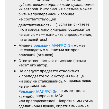
субъективными оценочными суждениями
их авторов. Информация в отзыве может
быть непроверенной и вообще
не соответствующей
Если вы считаете,
действительности. ;-)
что
содержится
в каком-либо описании
наглая ложь — напишите опровержение,
не стесняйтесь!
Мнение
редакции
МАИ
♥
СтЭн
может
не совпадать с мнениями авторов
описаний (отзывов).
Ответственность
за описание
(отзыв)
несёт его автор.
Не следует
предвзято относиться
к преподавателю,
с которым
вы ещё
опираясь лишь
ни разу
не сталкивались,
заметки.
на эти
не имеет цели
Редакция
МАИ
♥
СтЭн
опорочить МАИ
как-либо
или преподавателей. Напротив, мы хотим
сделать МАИ лучше, обратив внимание