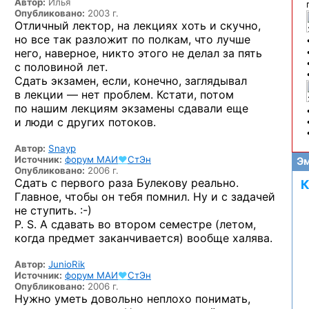
Автор:
Илья
Опубликовано:
2003 г.
Отличный лектор,
на лекциях
хоть
и скучно,
но все
так разложит
по полкам,
что лучше
него, наверное, никто этого
не делал
за пять
с половиной лет.
Сдать экзамен, если, конечно, заглядывал
в лекции —
нет проблем. Кстати, потом
по нашим
лекциям экзамены сдавали еще
и люди
с других
потоков.
Автор:
Snayp
Источник:
форум
МАИ
♥
СтЭн
Эм
Опубликовано:
2006 г.
Сдать с первого раза Булекову реально.
К
Главное, чтобы он тебя помнил. Ну и с задачей
не ступить. :-)
P. S. А сдавать во втором семестре (летом,
когда предмет заканчивается) вообще халява.
Автор:
JunioRik
Источник:
форум
МАИ
♥
СтЭн
Опубликовано:
2006 г.
Нужно уметь довольно неплохо понимать,