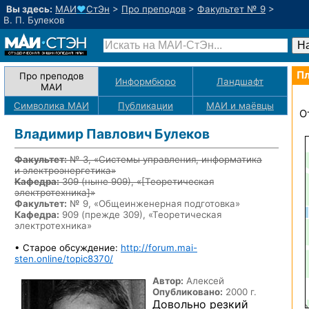
Вы здесь:
МАИ
♥
СтЭн
>
Про преподов
>
Факультет № 9
>
В. П. Булеков
Пл
Про преподов
Информбюро
Ландшафт
МАИ
Символика МАИ
Публикации
МАИ
и маёвцы
О
Владимир Павлович Булеков
Факультет:
№ 3, «Системы управления, информатика
и электроэнергетика»
Кафедра:
309
(ныне 909)
, «
[Теоретическая
электротехника]
»
Факультет:
№ 9, «Общеинженерная подготовка»
Кафедра:
909 (прежде 309), «Теоретическая
электротехника»
• Старое обсуждение:
http://forum.mai-
sten.online/topic8370/
Автор:
Алексей
Опубликовано:
2000 г.
Довольно резкий