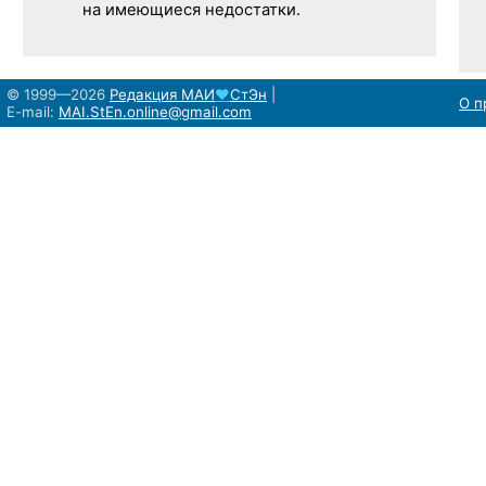
на имеющиеся недостатки.
© 1999—2026
Редакция
МАИ
♥
СтЭн
|
О п
E-mail:
MAI.StEn.online@gmail.com