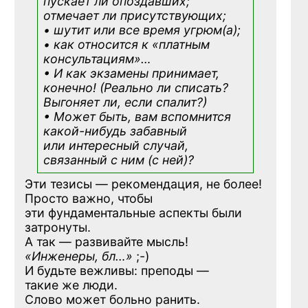
пускает ли опоздавших;
отмечает ли присутствующих;
• шутит или все время угрюм(а);
• как относится к «платным
консультациям»
…
• И как экзамены принимает,
конечно! (Реально ли списать?
Выгоняет ли, если спалит?)
• Может быть, вам вспомнится
какой-нибудь
забавный
или интересный случай,
связанный с ним (с ней)?
Эти тезисы — рекомендация, не более!
Просто важно, чтобы
эти фундаментальные аспекты были
затронуты.
А так — развивайте мысль!
«Инженеры, бл…»
;-)
И будьте вежливы: преподы —
такие же люди.
Слово может больно ранить.