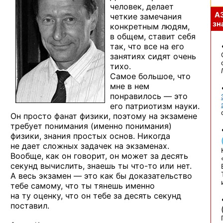
человек, делает
А
четкие замечания
зна
конкретным людям,
в общем,
ставит себя
так, что все
на его
занятиях сидят очень
тихо.
Самое большое, что
мне
в нем
понравилось — это
его патриотизм науки.
Он просто
фанат физики, поэтому
на экзамене
требует понимания (именно понимания)
физики, знания простых основ. Никогда
не дает
сложных задачек
на экзаменах.
Вообще, как
он говорит,
он может
за десять
секунд вычислить, знаешь
ты что-то
или нет.
А весь
экзамен — это
как бы
доказательство
тебе самому, что
ты тянешь
именно
на ту оценку,
что
он тебе
за десять
секунд
поставил.