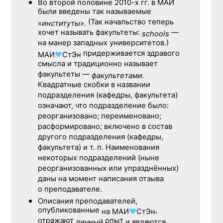
Во второй половине
2010-х гг.
в МАИ
были введены так называемые
(Так начальство теперь
«институты».
хочет называть факультеты:
—
schools
на манер западных университетов.)
придерживается здравого
МАИ
♥
СтЭн
смысла и традиционно называет
факультеты —
факультетами.
Квадратные скобки в названии
подразделения (кафедры, факультета)
означают, что подразделение было:
реорганизовано; переименовано;
расформировано; включено в состав
другого подразделения (кафедры,
факультета) и т. п. Наименования
некоторых подразделений (ныне
реорганизованных или упразднённых)
даны на момент написания отзыва
о преподавателе.
Описания преподавателей,
опубликованные
,
на
МАИ
♥
СтЭн
отражают
опыт
личный
и являются