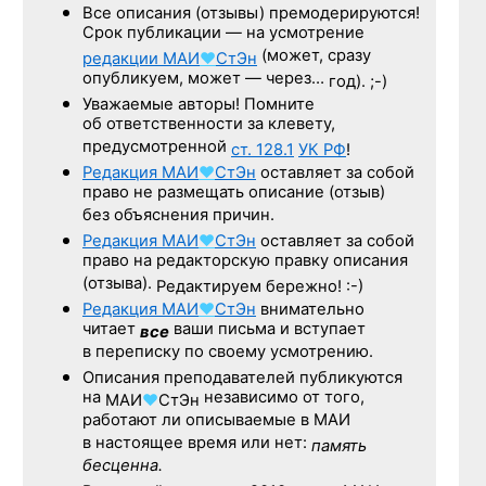
Все описания (отзывы) премодерируются!
Срок публикации — на усмотрение
(может, сразу
редакции
МАИ
♥
СтЭн
опубликуем, может — через…
год). ;-)
Уважаемые авторы! Помните
об ответственности за клевету,
предусмотренной
ст. 128.1
УК РФ
!
Редакция
МАИ
♥
СтЭн
оставляет за собой
право не размещать описание (отзыв)
без объяснения причин.
Редакция
МАИ
♥
СтЭн
оставляет за собой
право на редакторскую правку описания
(отзыва).
Редактируем бережно! :-)
Редакция
МАИ
♥
СтЭн
внимательно
читает
ваши письма и вступает
все
в переписку по своему усмотрению.
Описания преподавателей публикуются
на
независимо от того,
МАИ
♥
СтЭн
работают ли описываемые в МАИ
в настоящее время или нет:
память
бесценна.