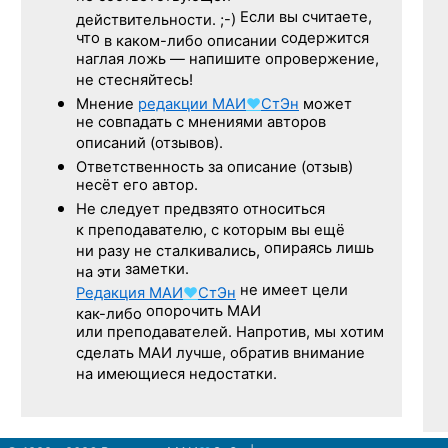
Если вы считаете,
действительности. ;-)
что
содержится
в каком-либо описании
наглая ложь — напишите опровержение,
не стесняйтесь!
Мнение
редакции
МАИ
♥
СтЭн
может
не совпадать с мнениями авторов
описаний (отзывов).
Ответственность
за описание
(отзыв)
несёт его автор.
Не следует
предвзято относиться
к преподавателю,
с которым
вы ещё
опираясь лишь
ни разу
не сталкивались,
заметки.
на эти
не имеет цели
Редакция
МАИ
♥
СтЭн
опорочить МАИ
как-либо
или преподавателей. Напротив, мы хотим
сделать МАИ лучше, обратив внимание
на имеющиеся недостатки.