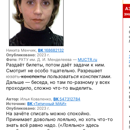
А
зна
Никита Менчик,
ВК
168682132
Опубликовано:
2023 г.
Фото:
РХТУ им. Д. И. Менделеева —
MUCTR.ru
Раздаёт билеты, потом даёт задачи к ним.
Смотрит не особо тщательно. Разрешает
юзать
конспекты
пользоваться конспектами.
Дальше — беседа, но там
по-разному
у всех
проходило, сложно
что-то
выделить.
Автор:
Илья Коваленко,
ВК
547312784
Источник:
ВК
«Типичный МАИ»
Опубликовано:
2023 г.
На зачёте списать можно спокойно.
Принимает довольно лояльно, но хоть
что-то
знать всё равно надо. (
«Лояльно» здесь