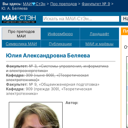
Вы здесь:
МАИ
♥
СтЭн
>
Про преподов
>
Факультет № 9
>
Ю. А. Беляева
Пл
Про преподов
Информбюро
Ландшафт
МАИ
Символика МАИ
Публикации
МАИ
и маёвцы
О
Юлия Александровна Беляева
Факультет:
№ 3, «Системы управления, информатика
и электроэнергетика»
Кафедра:
309
(ныне 909)
, «
[Теоретическая
электротехника]
»
Факультет:
№ 9, «Общеинженерная подготовка»
Кафедра:
909 (прежде 309), «Теоретическая
электротехника»
Автор: