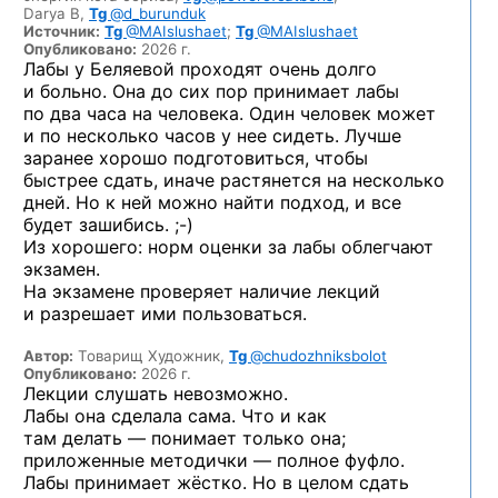
Darya B,
Tg
@d_burunduk
Источник:
Tg
@MAIslushaet
;
Tg
@MAIslushaet
Опубликовано:
2026 г.
Лабы у Беляевой проходят очень долго
и больно. Она до сих пор принимает лабы
по два часа на человека. Один человек может
и по несколько часов у нее сидеть. Лучше
заранее хорошо подготовиться, чтобы
быстрее сдать, иначе растянется на несколько
дней. Но к ней можно найти подход, и все
будет
зашибись. ;-)
Из хорошего: норм оценки за лабы облегчают
экзамен.
На экзамене проверяет наличие лекций
и разрешает ими пользоваться.
Автор:
Товарищ Художник,
Tg
@chudozhniksbolot
Опубликовано:
2026 г.
Лекции слушать невозможно.
Лабы она сделала сама. Что и как
там делать — понимает только она;
приложенные методички — полное фуфло.
Лабы принимает жёстко. Но в целом сдать