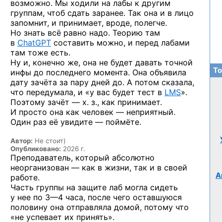
возможно. Мы ходили на лабы к другим
группам, чтоб сдать заранее. Так она и в лицо
запомнит, и принимает, вроде, полегче.
Но знать всё равно надо. Теорию там
в
ChatGPT
составить можно, и перед лабами
там тоже есть.
Ну и, конечно же, она не будет давать точной
То
инфы до последнего момента. Она объявила
дату зачёта за пару дней до. А потом сказала,
что передумала, и «у вас будет тест в
LMS
».
Поэтому зачёт — х. з., как принимает.
И просто она как человек — неприятный.
Один раз её увидите — поймёте.
Автор:
Не стоит)
Опубликовано:
2026 г.
Преподаватель, который абсолютно
неорганизован — как в жизни, так и в своей
А
работе.
Часть группы на защите лаб могла сидеть
у нее
по 3—4 часа,
после чего оставшуюся
половину она отправляла домой, потому что
«не успевает их принять».