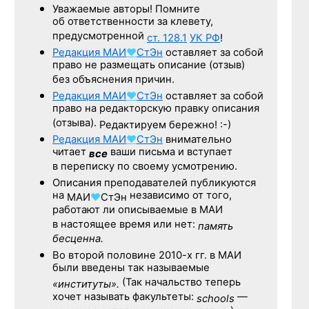
Уважаемые авторы! Помните
об ответственности за клевету,
предусмотренной
ст. 128.1
УК РФ
!
Редакция
МАИ
♥
СтЭн
оставляет за собой
право не размещать описание (отзыв)
без объяснения причин.
Редакция
МАИ
♥
СтЭн
оставляет за собой
право на редакторскую правку описания
(отзыва).
Редактируем бережно! :-)
Редакция
МАИ
♥
СтЭн
внимательно
читает
ваши письма и вступает
все
в переписку по своему усмотрению.
Описания преподавателей публикуются
на
независимо от того,
МАИ
♥
СтЭн
работают ли описываемые в МАИ
в настоящее время или нет:
память
бесценна.
Во второй половине
2010-х гг.
в МАИ
были введены так называемые
(Так начальство теперь
«институты».
хочет называть факультеты:
—
schools