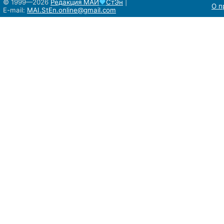
© 1999—2026
Редакция
МАИ
♥
СтЭн
|
О п
E-mail:
MAI.StEn.online@gmail.com