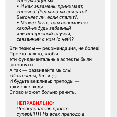
консультациям»
…
• И как экзамены принимает,
конечно! (Реально ли списать?
Выгоняет ли, если спалит?)
• Может быть, вам вспомнится
какой-нибудь
забавный
или интересный случай,
связанный с ним (с ней)?
Эти тезисы — рекомендация, не более!
Просто важно, чтобы
эти фундаментальные аспекты были
затронуты.
А так — развивайте мысль!
«Инженеры, бл…»
;-)
И будьте вежливы: преподы —
такие же люди.
Слово может больно ранить.
НЕПРАВИЛЬНО:
Преподователь просто
супер!!!!111 Из всех преподо в