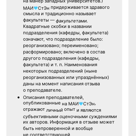
на манер западных университетов.)
придерживается здравого
МАИ
♥
СтЭн
смысла и традиционно называет
факультеты —
факультетами.
Квадратные скобки в названии
подразделения (кафедры, факультета)
означают, что подразделение было:
реорганизовано; переименовано;
расформировано; включено в состав
другого подразделения (кафедры,
факультета) и т. п. Наименования
некоторых подразделений (ныне
реорганизованных или упразднённых)
даны на момент написания отзыва
о преподавателе.
Описания преподавателей,
опубликованные
,
на
МАИ
♥
СтЭн
отражают
опыт
личный
и являются
субъективными оценочными суждениями
их авторов. Информация в отзыве может
быть непроверенной и вообще
не соответствующей