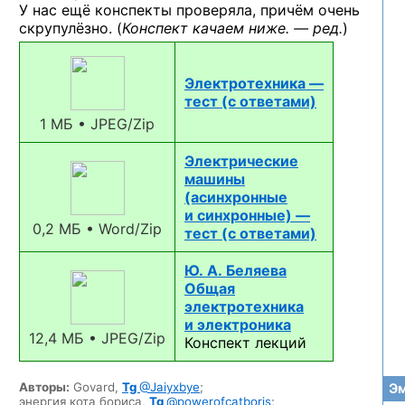
У нас ещё конспекты проверяла, причём очень
скрупулёзно. (
Конспект качаем ниже. — ред.
)
Электротехника —
тест (с ответами)
1 МБ • JPEG/Zip
Электрические
машины
(асинхронные
и синхронные) —
0,2 МБ • Word/Zip
тест (с ответами)
Ю. А. Беляева
Общая
электротехника
и электроника
12,4 МБ • JPEG/Zip
Конспект лекций
Авторы:
Govard,
Tg
@Jaiyxbye
;
Эм
энергия кота бориса,
Tg
@powerofcatboris
;