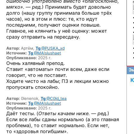
ошибочно употреблено вместо «благосклонно,
мягко». — ред.
) Принимать будет довольно
долго (нашу группу принимала больше трёх
часов), но в этом и плюс: те, кто идут
последними, получают оценки повыше.
Главное, не клянчить у неё оценку: может
сразу отправить на пересдачу.
Автор:
Артём,
Tg
@PUSKA_xd
Источник:
Tg
@MAIslushaet
Опубликовано:
2025 г.
Очень халявный препод.
Ставит «автоматы» почти всем, даже если
Эм
говорит, что не поставит.
К
Ходите чисто на лабы; ПЗ и лекции можно
пропускать спокойно.
Автор:
0lenenok,
Tg
@C0ld_tea
Источник:
Tg
@MAIslushaet
Опубликовано:
2025 г.
Даёт тесты. (
Ответы качаем ниже. — ред.
)
Если все лабы сданы нормально (а это главная
проблема), то ставит нормально. Если нет,
то «здоровья погибшим».