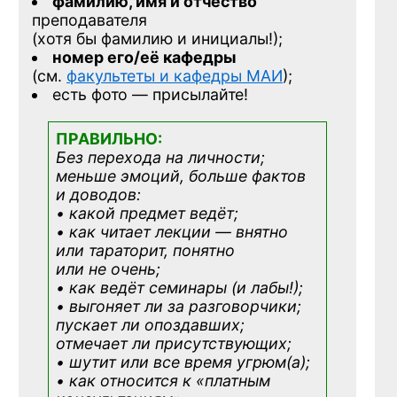
фамилию, имя и отчество
преподавателя
(хотя бы фамилию и инициалы!);
номер его/её кафедры
(см.
факультеты и кафедры МАИ
);
есть фото — присылайте!
ПРАВИЛЬНО:
Без перехода на личности;
меньше эмоций, больше фактов
и доводов:
• какой предмет ведёт;
• как читает лекции — внятно
или тараторит, понятно
или не очень;
• как ведёт семинары (и лабы!);
• выгоняет ли за разговорчики;
пускает ли опоздавших;
отмечает ли присутствующих;
• шутит или все время угрюм(а);
• как относится к «платным