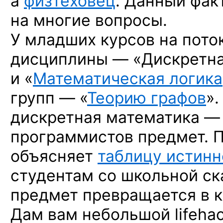
а
физтеховец
. Данный фак
на многие вопросы.
У младших курсов на пото
дисциплины — «Дискретна
и «
Математическая логика
групп — «
Теорию графов
»
дискретная математика —
программистов предмет. 
объясняет
таблицу истинн
студентам со школьной ска
предмет превращается
в 
Дам вам небольшой lifehac