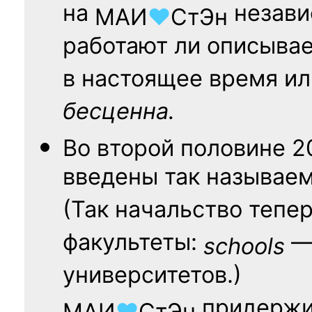
на
независ
МАИ
♥
СтЭн
работают ли описыва
в настоящее время ил
бесценна.
Во второй половине
2
введены так называе
(Так начальство тепе
факультеты:
— 
schools
университетов.)
придержи
МАИ
♥
СтЭн