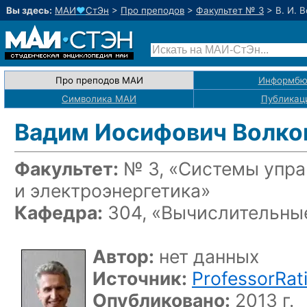
Вы здесь:
МАИ
♥
СтЭн
>
Про преподов
>
Факультет № 3
>
В. И. 
Про преподов МАИ
Информбю
Символика МАИ
Публикац
Вадим Иосифович Волко
Факультет:
№ 3, «Системы упра
и электроэнергетика»
Кафедра:
304, «Вычислительные
Автор:
нет данных
Источник:
ProfessorRat
Опубликовано:
2013 г.