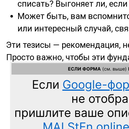
ЕСЛИ ФОРМА
(см. выше)
Если
Google-фо
не отобра
пришлите ваше оп
MAI.StEn.onlin