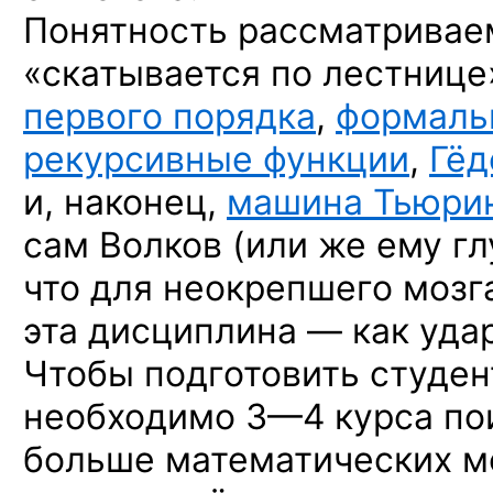
Понятность рассматривае
«скатывается по лестнице
первого порядка
,
формаль
рекурсивные функции
,
Гёд
и, наконец,
машина Тьюри
сам Волков (или же ему гл
что для неокрепшего мозг
эта дисциплина — как уда
Чтобы подготовить студент
необходимо
3—4 курса
по
больше математических мо