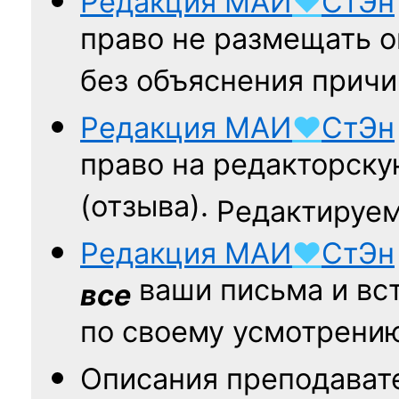
Редакция
МАИ
♥
СтЭн
право не размещать о
без объяснения причи
Редакция
МАИ
♥
СтЭн
право на редакторску
(отзыва).
Редактируем
Редакция
МАИ
♥
СтЭн
ваши письма и вст
все
по своему усмотрени
Описания преподават