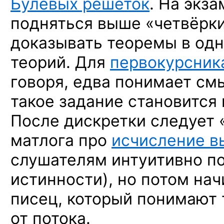
Булевых решёток
. На экза
подняться выше «четвёрки
доказывать теоремы в одн
теорий. Для
первокурсник
говоря, едва понимает см
такое задание становитс
После дискретки следует 
матлога про
исчисление в
слушателям интуитивно по
истинности), но потом на
писец, который понимают
от потока.