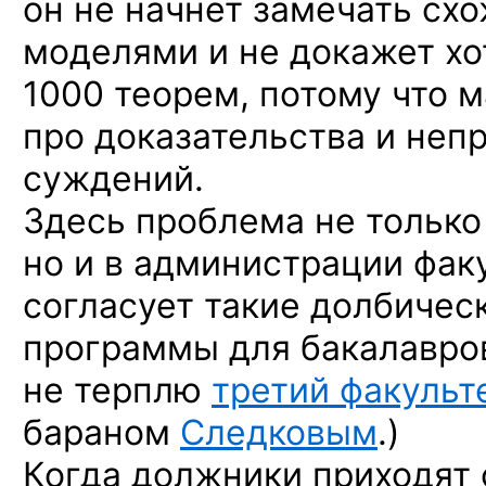
он не начнёт замечать сх
моделями и не докажет хо
1000 теорем, потому что м
про доказательства и неп
суждений.
Здесь проблема не только 
но и в администрации факу
согласует такие долбичес
программы для бакалавров.
не терплю
третий факульт
бараном
Следковым
.)
Когда должники приходят 