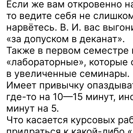
Если же вам откровенно на
то ведите себя не слишко
нарвётесь. В. И. вас выгон
«за допуском в деканат».
Также в первом семестре
«лабораторные», которые 
в увеличенные семинары.
Имеет привычку опаздыват
где-то
на 10—15 минут,
ино
минут на 5.
Что касается курсовых раб
придраться
к какой-либо
«