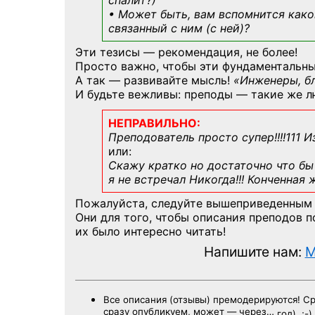
спалит?)
• Может быть, вам вспомнится
како
связанный с ним (с ней)?
Эти тезисы — рекомендация, не более!
Просто важно, чтобы эти фундаментальны
А так — развивайте мысль!
«Инженеры, б
И будьте вежливы: преподы — такие же л
НЕПРАВИЛЬНО:
Преподователь просто супер!!!!111 И
или:
Скажу кратко но достаточно что бы 
я не встречал Никогда!!! Конченная
Пожалуйста, следуйте вышеприведенным
Они для того, чтобы описания преподов 
их было интересно читать!
Напишите нам:
M
Все описания (отзывы) премодерируются! С
сразу опубликуем, может — через…
год). ;-)