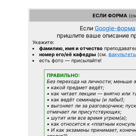
ЕСЛИ ФОРМА
(см
Если
Google-форма
пришлите ваше описание 
Укажите:
фамилию, имя и отчество
преподавате
номер его/её кафедры
(см.
факультет
есть фото — присылайте!
ПРАВИЛЬНО:
Без перехода на личности; меньше 
• какой предмет ведёт;
• как читает лекции — внятно или т
• как ведёт семинары (и лабы!);
• выгоняет ли за разговорчики; пус
отмечает ли присутствующих;
• шутит или все время угрюм(а);
• как относится к «платным консул
• И как экзамены принимает, конечн