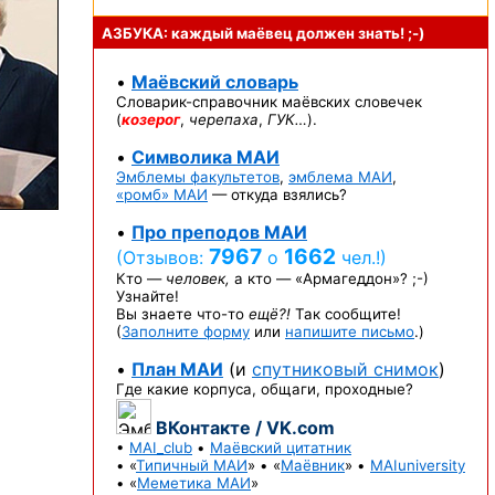
АЗБУКА: каждый маёвец должен
знать! ;-)
•
Маёвский словарь
Словарик-справочник
маёвских словечек
(
козерог
,
черепаха
,
ГУК…
).
•
Символика МАИ
Эмблемы факультетов
,
эмблема МАИ
,
«ромб» МАИ
— откуда взялись?
•
Про преподов МАИ
7967
1662
(Отзывов:
о
чел.!)
Кто —
человек,
а кто —
«Армагеддон»? ;-)
Узнайте!
Вы знаете
что-то
ещё?!
Так сообщите!
(
Заполните форму
или
напишите письмо
.)
•
План МАИ
(и
спутниковый снимок
)
Где какие корпуса, общаги, проходные?
ВКонтакте / VK.com
•
MAI_club
•
Маёвский цитатник
• «
Типичный МАИ
» • «
Маёвник
» •
MAIuniversity
• «
Меметика МАИ
»