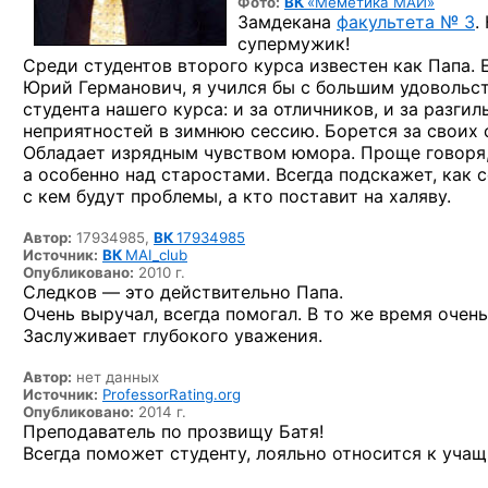
Фото:
ВК
«Меметика МАИ»
Замдекана
факультета № 3
.
супермужик!
Среди студентов второго курса известен как Папа.
Юрий Германович,
я учился бы
с большим
удовольс
студента нашего курса:
и за отличников,
и за разгил
неприятностей
в зимнюю
сессию. Борется
за своих
Обладает изрядным чувством юмора. Проще говоря,
а особенно
над старостами. Всегда подскажет, как 
с кем
будут проблемы,
а кто
поставит
на халяву.
Автор:
17934985,
ВК
17934985
Источник:
ВК
MAI_club
Опубликовано:
2010 г.
Следков — это действительно Папа.
Очень выручал, всегда помогал. В то же время очен
Заслуживает глубокого уважения.
Автор:
нет данных
Источник:
ProfessorRating.org
Опубликовано:
2014 г.
Преподаватель по прозвищу Батя!
Всегда поможет студенту, лояльно относится к учащ