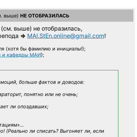
. выше)
НЕ ОТОБРАЗИЛАСЬ
(см. выше)
не отобразилась,
препода
=>
MAI.StEn.online@gmail.com
!
ля
(хотя бы фамилию и инициалы!);
ы и кафедры МАИ
);
эмоций, больше фактов и доводов:
араторит, понятно или не очень;
кает ли опоздавших;
ьтациям»
…
о! (Реально ли списать? Выгоняет ли, если