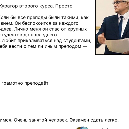
 Куратор второго курса. Просто
Если бы
все преподы были такими, как
твием.
Он беспокоится
за каждого
ьдяев.
Лично меня
он спас
от крупных
студентов
до последнего.
 любит прикалываться над студентами,
себя вести
с тем ли
иным
преподом —
ь грамотно преподаёт.
имся. Очень занятой человек. Экзамен сдать легко.