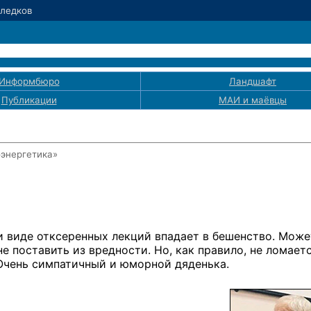
Следков
Информбюро
Ландшафт
Публикации
МАИ
и маёвцы
оэнергетика»
и
виде отксеренных лекций впадает
в бешенство.
Може
не поставить
из вредности.
Но, как
правило,
не ломает
 Очень симпатичный
и юморной
дяденька.