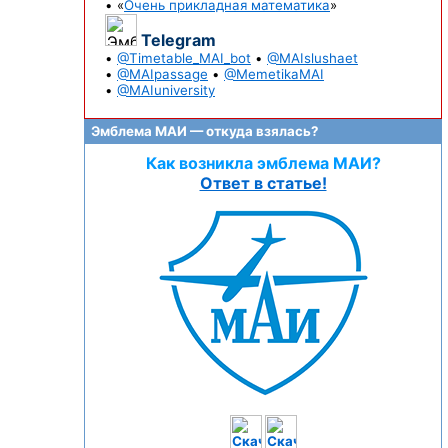
• «
Очень прикладная математика
»
Telegram
•
@Timetable_MAI_bot
•
@MAIslushaet
•
@MAIpassage
•
@MemetikaMAI
•
@MAIuniversity
Эмблема МАИ — откуда взялась?
Как возникла эмблема МАИ?
Ответ в статье!