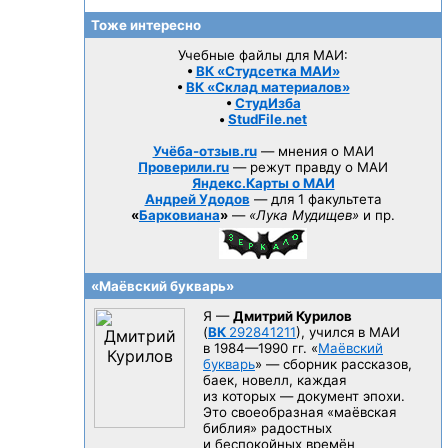
Тоже интересно
Учебные файлы для МАИ:
•
ВК «Студсетка МАИ»
•
ВК «Склад материалов»
•
СтудИзба
•
StudFile.net
Учёба-отзыв.ru
— мнения о МАИ
Проверили.ru
— режут правду о МАИ
Яндекс.Карты о МАИ
Андрей Удодов
— для 1 факультета
«
Барковиана
»
—
«Лука Мудищев»
и пр.
«Маёвский букварь»
Я —
Дмитрий Курилов
(
ВК
292841211
), учился в МАИ
в 1984—1990 гг.
«
Маёвский
букварь
» — сборник рассказов,
баек, новелл, каждая
из которых — документ эпохи.
Это своеобразная «маёвская
библия» радостных
и беспокойных времён