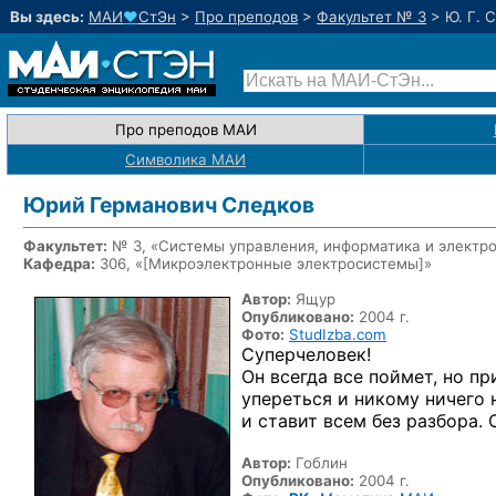
Вы здесь:
МАИ
♥
СтЭн
>
Про преподов
>
Факультет № 3
>
Ю. Г. 
Про преподов МАИ
Символика МАИ
Юрий Германович Следков
Факультет:
№ 3, «Системы управления, информатика и электр
Кафедра:
306, «
[Микроэлектронные электросистемы]
»
Автор:
Ящур
Опубликовано:
2004 г.
Фото:
StudIzba.com
Суперчеловек!
Он всегда
все поймет,
но пр
упереться
и никому
ничего
и ставит
всем без разбора.
Автор:
Гоблин
Опубликовано:
2004 г.