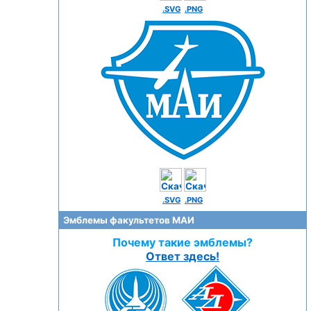
.SVG
.PNG
.SVG
.PNG
Эмблемы факультетов МАИ
Почему такие эмблемы?
Ответ здесь!