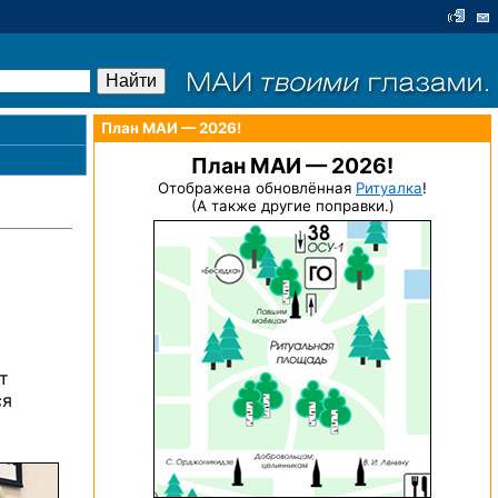
План МАИ — 2026!
План МАИ — 2026!
Отображена обновлённая
Ритуалка
!
(А также другие поправки.)
т
ся