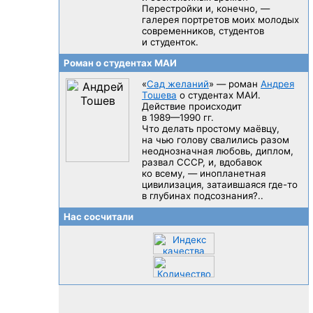
Перестройки и, конечно, —
галерея портретов моих молодых
современников, студентов
и студенток.
Роман о студентах МАИ
«
Сад желаний
» — роман
Андрея
Тошева
о студентах МАИ.
Действие происходит
в 1989—1990 гг.
Что делать простому маёвцу,
на чью голову свалились разом
неоднозначная любовь, диплом,
развал CCCP, и, вдобавок
ко всему, — инопланетная
цивилизация, затаившаяся
где-то
в глубинах подсознания?..
Нас сосчитали