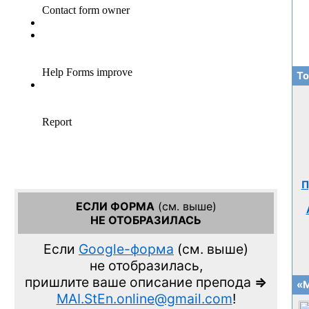
То
П
ЕСЛИ ФОРМА
(см. выше)
НЕ ОТОБРАЗИЛАСЬ
Если
Google-форма
(см. выше)
не отобразилась,
пришлите ваше описание препода
=>
«М
MAI.StEn.online@gmail.com
!