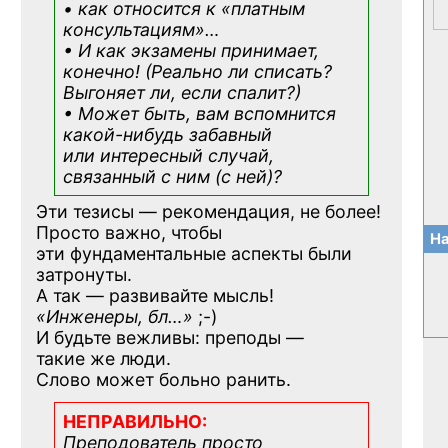
• как относится к «платным
консультациям»
…
• И как экзамены принимает,
конечно! (Реально ли списать?
Выгоняет ли, если спалит?)
• Может быть, вам вспомнится
какой-нибудь
забавный
или интересный случай,
связанный с ним (с ней)?
Эти тезисы — рекомендация, не более!
Просто важно, чтобы
На
эти фундаментальные аспекты были
затронуты.
А так — развивайте мысль!
«Инженеры, бл…»
;-)
И будьте вежливы: преподы —
такие же люди.
Слово может больно ранить.
НЕПРАВИЛЬНО:
Преподователь просто