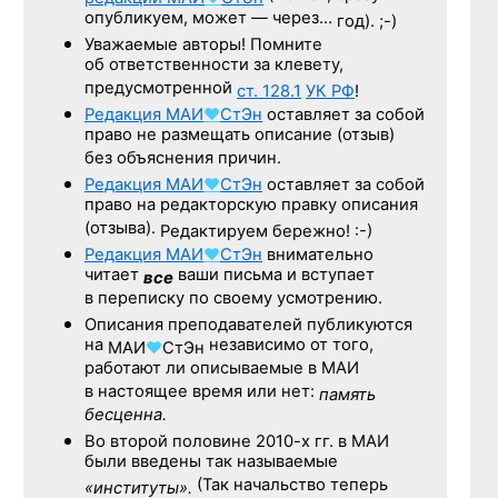
опубликуем, может — через…
год). ;-)
Уважаемые авторы! Помните
об ответственности за клевету,
предусмотренной
ст. 128.1
УК РФ
!
Редакция
МАИ
♥
СтЭн
оставляет за собой
право не размещать описание (отзыв)
без объяснения причин.
Редакция
МАИ
♥
СтЭн
оставляет за собой
право на редакторскую правку описания
(отзыва).
Редактируем бережно! :-)
Редакция
МАИ
♥
СтЭн
внимательно
читает
ваши письма и вступает
все
в переписку по своему усмотрению.
Описания преподавателей публикуются
на
независимо от того,
МАИ
♥
СтЭн
работают ли описываемые в МАИ
в настоящее время или нет:
память
бесценна.
Во второй половине
2010-х гг.
в МАИ
были введены так называемые
(Так начальство теперь
«институты».