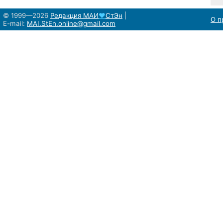
© 1999—2026
Редакция
МАИ
♥
СтЭн
|
О п
E-mail:
MAI.StEn.online@gmail.com