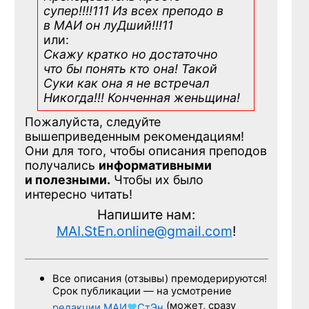
супер!!!!111 Из всех преподо в
в МАИ он луДший!!!11
или:
Скажу кратко но достаточно
что бы понять кто она! Такой
Суки как она я не встречал
Никогда!!! Конченная
женьщина!
Пожалуйста, следуйте
вышеприведенным рекомендациям!
Они для того, чтобы описания преподов
получались
информативными
и полезными.
Чтобы их было
интересно читать!
Напишите нам:
MAI.StEn.online@gmail.com
!
Все описания (отзывы) премодерируются!
Срок публикации — на усмотрение
(может, сразу
редакции
МАИ
♥
СтЭн