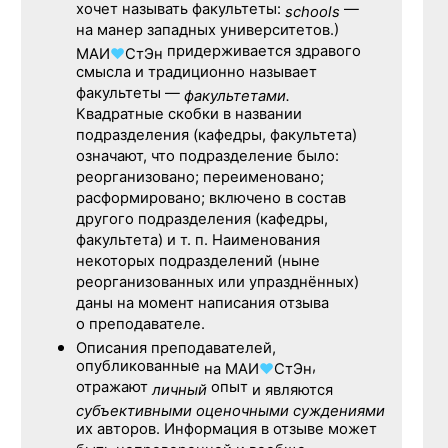
хочет называть факультеты:
—
schools
на манер западных университетов.)
придерживается здравого
МАИ
♥
СтЭн
смысла и традиционно называет
факультеты —
факультетами.
Квадратные скобки в названии
подразделения (кафедры, факультета)
означают, что подразделение было:
реорганизовано; переименовано;
расформировано; включено в состав
другого подразделения (кафедры,
факультета) и т. п. Наименования
некоторых подразделений (ныне
реорганизованных или упразднённых)
даны на момент написания отзыва
о преподавателе.
Описания преподавателей,
опубликованные
,
на
МАИ
♥
СтЭн
отражают
опыт
личный
и являются
субъективными оценочными суждениями
их авторов. Информация в отзыве может