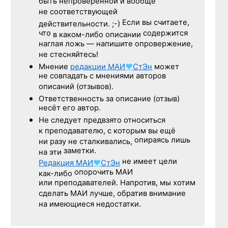
быть непроверенной и вообще
не соответствующей
Если вы считаете,
действительности. ;-)
что
содержится
в каком-либо описании
наглая ложь — напишите опровержение,
не стесняйтесь!
Мнение
редакции
МАИ
♥
СтЭн
может
не совпадать с мнениями авторов
описаний (отзывов).
Ответственность
за описание
(отзыв)
несёт его автор.
Не следует
предвзято относиться
к преподавателю,
с которым
вы ещё
опираясь лишь
ни разу
не сталкивались,
заметки.
на эти
не имеет цели
Редакция
МАИ
♥
СтЭн
опорочить МАИ
как-либо
или преподавателей. Напротив, мы хотим
сделать МАИ лучше, обратив внимание
на имеющиеся недостатки.