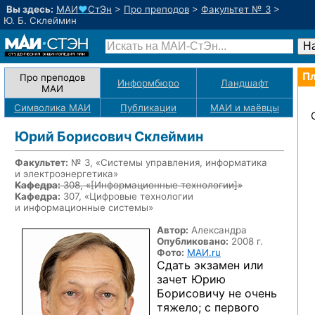
Вы здесь:
МАИ
♥
СтЭн
>
Про преподов
>
Факультет № 3
>
Ю. Б. Склеймин
Пл
Про преподов
Информбюро
Ландшафт
МАИ
Символика МАИ
Публикации
МАИ
и маёвцы
Юрий Борисович Склеймин
Факультет:
№ 3, «Системы управления, информатика
и электроэнергетика»
Кафедра:
308, «
[Информационные технологии]
»
Кафедра:
307, «Цифровые технологии
и информационные системы»
Автор:
Александра
Опубликовано:
2008 г.
Фото:
МАИ.ru
Сдать экзамен или
зачет Юрию
Борисовичу не очень
тяжело; с первого