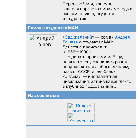
Перестройки и, конечно, —
галерея портретов моих молодых
современников, студентов
и студенток.
Роман о студентах МАИ
«
Сад желаний
» — роман
Андрея
Тошева
о студентах МАИ.
Действие происходит
в 1989—1990 гг.
Что делать простому маёвцу,
на чью голову свалились разом
неоднозначная любовь, диплом,
развал CCCP, и, вдобавок
ко всему, — инопланетная
цивилизация, затаившаяся
где-то
в глубинах подсознания?..
Нас сосчитали