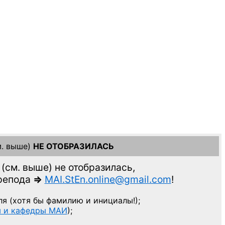
. выше)
НЕ ОТОБРАЗИЛАСЬ
(см. выше)
не отобразилась,
препода
=>
MAI.StEn.online@gmail.com
!
ля
(хотя бы фамилию и инициалы!);
ы и кафедры МАИ
);