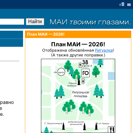
План МАИ — 2026!
План МАИ — 2026!
Отображена обновлённая
Ритуалка
!
(А также другие поправки.)
 равно
де
е.