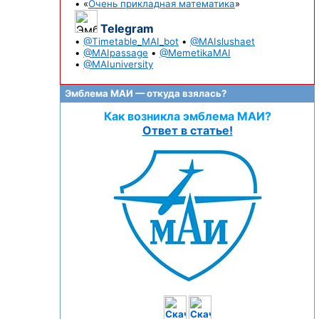
• «
Очень прикладная математика
»
Telegram
•
@Timetable_MAI_bot
•
@MAIslushaet
•
@MAIpassage
•
@MemetikaMAI
•
@MAIuniversity
Эмблема МАИ — откуда взялась?
Как возникла эмблема МАИ?
Ответ в статье!