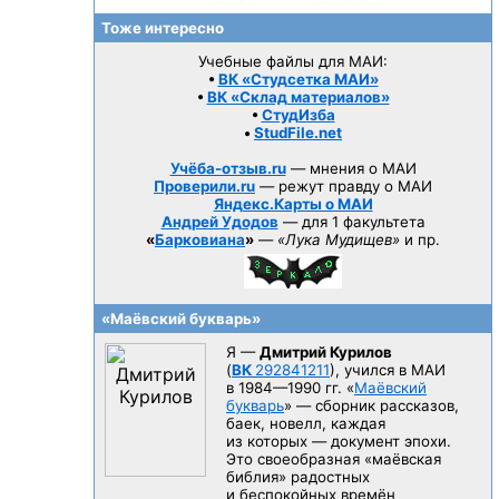
Тоже интересно
Учебные файлы для МАИ:
•
ВК «Студсетка МАИ»
•
ВК «Склад материалов»
•
СтудИзба
•
StudFile.net
Учёба-отзыв.ru
— мнения о МАИ
Проверили.ru
— режут правду о МАИ
Яндекс.Карты о МАИ
Андрей Удодов
— для 1 факультета
«
Барковиана
»
—
«Лука Мудищев»
и пр.
«Маёвский букварь»
Я —
Дмитрий Курилов
(
ВК
292841211
), учился в МАИ
в 1984—1990 гг.
«
Маёвский
букварь
» — сборник рассказов,
баек, новелл, каждая
из которых — документ эпохи.
Это своеобразная «маёвская
библия» радостных
и беспокойных времён