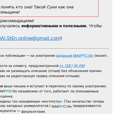
понять кто она! Такой Суки как она
женьщина!
 рекомендациям!
получались
информативными и полезными.
Чтобы
AI.StEn.online@gmail.com
!
рок публикации — на усмотрение
редакции
МАИ
♥
СтЭн
(может,
ости за клевету, предусмотренной
ст. 128.1
УК РФ
!
аво не размещать описание (отзыв) без объяснения причин.
аво на редакторскую правку описания (отзыва).
се
ваши письма и вступает в переписку по своему усмотрению.
АИ
♥
СтЭн
независимо от того, работают ли описываемые
есценна.
ведены так называемые
«институты».
(Так начальство теперь
ер западных университетов.)
придерживается
МАИ
♥
СтЭн
факультеты —
факультетами.