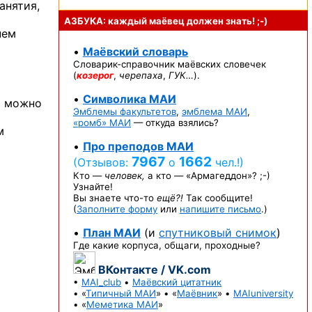
анятия,
АЗБУКА: каждый маёвец должен
знать! ;-)
нем
•
Маёвский словарь
Словарик-справочник
маёвских словечек
(
козерог
,
черепаха
,
ГУК…
).
•
Символика МАИ
м можно
Эмблемы факультетов
,
эмблема МАИ
,
«ромб» МАИ
— откуда взялись?
м
•
Про преподов МАИ
7967
1662
(Отзывов:
о
чел.!)
Кто —
человек,
а кто —
«Армагеддон»? ;-)
Узнайте!
Вы знаете
что-то
ещё?!
Так сообщите!
(
Заполните форму
или
напишите письмо
.)
•
План МАИ
(и
спутниковый снимок
)
Где какие корпуса, общаги, проходные?
ВКонтакте / VK.com
•
MAI_club
•
Маёвский цитатник
• «
Типичный МАИ
» • «
Маёвник
» •
MAIuniversity
• «
Меметика МАИ
»