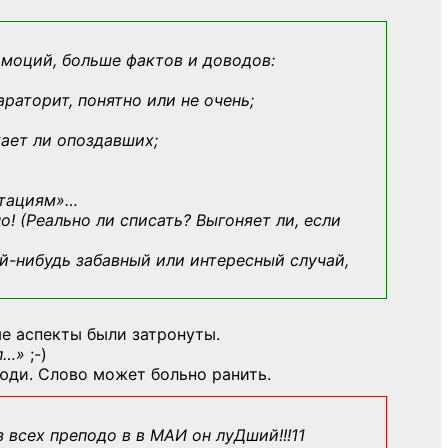
эмоций, больше фактов и доводов:
араторит, понятно или не очень;
кает ли опоздавших;
ьтациям»
…
о! (Реально ли списать? Выгоняет ли, если
й-нибудь
забавный или интересный случай,
е аспекты были затронуты.
л…»
;-)
юди. Слово может больно ранить.
з всех преподо в в МАИ он луДший!!!11