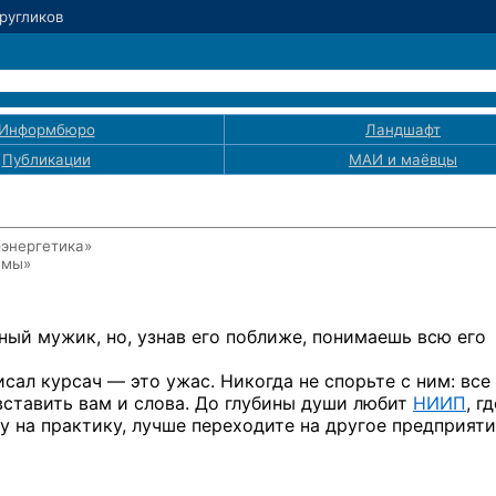
Кругликов
Информбюро
Ландшафт
Публикации
МАИ
и маёвцы
оэнергетика»
емы»
ный мужик,
но, узнав
его поближе, понимаешь всю его
исал
курсач —
это ужас. Никогда
не спорьте
с ним:
все
ставить вам
и слова.
До глубины
души любит
НИИП
, г
му
на практику,
лучше переходите
на другое
предприяти