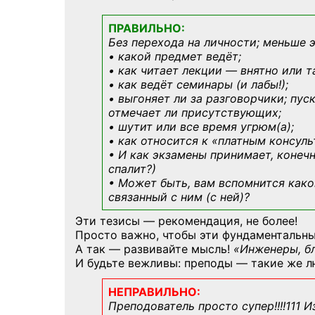
ПРАВИЛЬНО:
Без перехода на личности; меньше 
• какой предмет ведёт;
• как читает лекции — внятно или т
• как ведёт семинары (и лабы!);
• выгоняет ли за разговорчики; пус
отмечает ли присутствующих;
• шутит или все время угрюм(а);
• как относится к «платным консул
• И как экзамены принимает, конечн
спалит?)
• Может быть, вам вспомнится
како
связанный с ним (с ней)?
Эти тезисы — рекомендация, не более!
Просто важно, чтобы эти фундаментальны
А так — развивайте мысль!
«Инженеры, б
И будьте вежливы: преподы — такие же л
НЕПРАВИЛЬНО:
Преподователь просто супер!!!!111 И