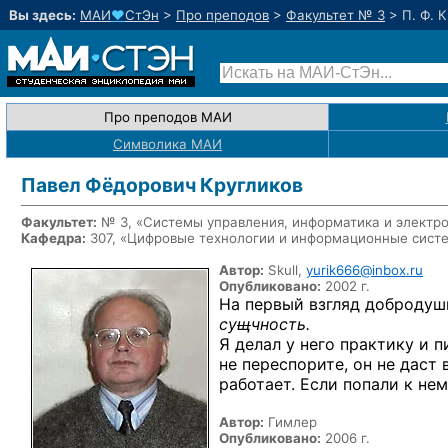
Вы здесь:
МАИ
♥
СтЭн
>
Про преподов
>
Факультет № 3
>
П. Ф. 
Про преподов МАИ
Символика МАИ
Павел Фёдорович Кругликов
Факультет:
№ 3, «Системы управления, информатика и электр
Кафедра:
307, «Цифровые технологии и информационные сист
Автор:
Skull,
yurik666@inbox.ru
Опубликовано:
2002 г.
На первый
взгляд добродуш
су
щ
чность.
Я делал
у него
практику
и п
не переспорите,
он
не даст
в
работает. Если попали
к не
Автор:
Гимлер
Опубликовано:
2006 г.