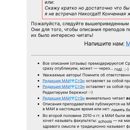
или:
Скажу кратко но достаточно что бы 
я не встречал Никогда!!! Конченная
Пожалуйста, следуйте вышеприведенным
Они для того, чтобы описания преподов 
их было интересно читать!
Напишите нам:
M
Все описания (отзывы) премодерируются! С
сразу опубликуем, может — через…
год). ;-)
Уважаемые авторы! Помните об ответственн
Редакция
МАИ
♥
СтЭн
оставляет за собой пр
Редакция
МАИ
♥
СтЭн
оставляет за собой пр
Редактируем бережно! :-)
Редакция
МАИ
♥
СтЭн
внимательно читает
в
Описания преподавателей публикуются на
М
в МАИ в настоящее время или нет:
память б
Во второй половине
2010-х гг.
в МАИ были в
хочет называть факультеты:
— на ман
schools
здравого смысла и традиционно называет 