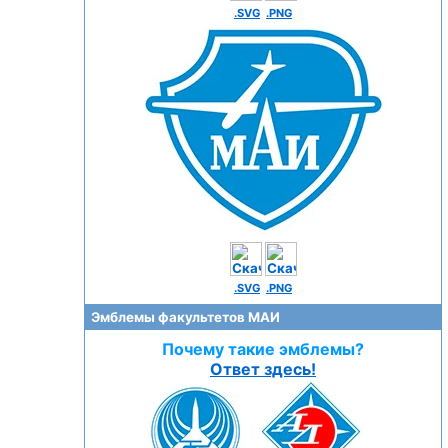
.SVG
.PNG
.SVG
.PNG
Эмблемы факультетов МАИ
Почему такие эмблемы?
Ответ здесь!