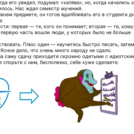
да его увидел, подумал: «халява», но, когда начались з
илось. Нас ждал семестр мучений.
оем предмете, он готов вдалбливать его в студента д
е.
сти: первая — те, кого он понимает; вторая — те, кому
 В первую часть вошли люди, у которых было не больше
ствовать. Плюс один — научитесь быстро писать, зате
Ясное дело, что очень много народу не сдало.
, на саму сдачу приходите скромно одетыми с идиотски
е спорьте с ним,
бесполезно, себе хуже сделаете.