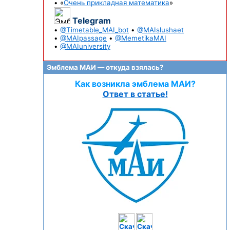
• «
Очень прикладная математика
»
Telegram
•
@Timetable_MAI_bot
•
@MAIslushaet
•
@MAIpassage
•
@MemetikaMAI
•
@MAIuniversity
Эмблема МАИ — откуда взялась?
Как возникла эмблема МАИ?
Ответ в статье!