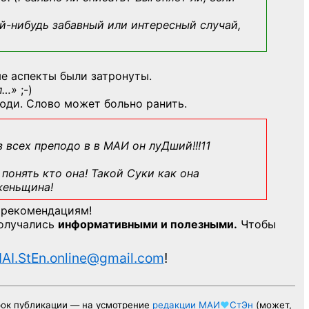
й-нибудь
забавный или интересный случай,
е аспекты были затронуты.
л…»
;-)
юди. Слово может больно ранить.
з всех преподо в в МАИ он луДший!!!11
понять кто она! Такой Суки как она
женьщина!
 рекомендациям!
получались
информативными и полезными.
Чтобы
AI.StEn.online@gmail.com
!
рок публикации — на усмотрение
редакции
МАИ
♥
СтЭн
(может,