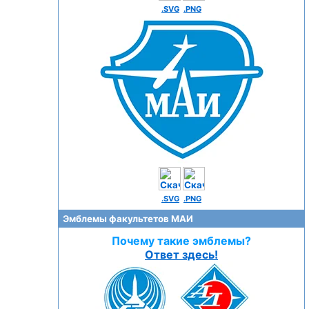
.SVG
.PNG
.SVG
.PNG
Эмблемы факультетов МАИ
Почему такие эмблемы?
Ответ здесь!