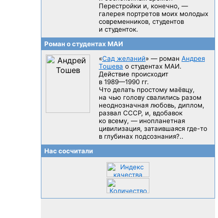
Перестройки и, конечно, —
галерея портретов моих молодых
современников, студентов
и студенток.
Роман о студентах МАИ
«
Сад желаний
» — роман
Андрея
Тошева
о студентах МАИ.
Действие происходит
в 1989—1990 гг.
Что делать простому маёвцу,
на чью голову свалились разом
неоднозначная любовь, диплом,
развал CCCP, и, вдобавок
ко всему, — инопланетная
цивилизация, затаившаяся
где-то
в глубинах подсознания?..
Нас сосчитали