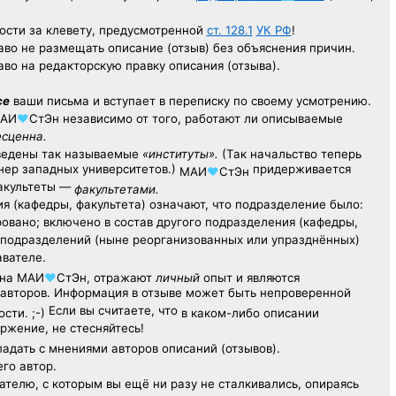
ости за клевету, предусмотренной
ст. 128.1
УК РФ
!
аво не размещать описание (отзыв) без объяснения причин.
аво на редакторскую правку описания (отзыва).
се
ваши письма и вступает в переписку по своему усмотрению.
АИ
♥
СтЭн
независимо от того, работают ли описываемые
есценна.
ведены так называемые
«институты».
(Так начальство теперь
ер западных университетов.)
придерживается
МАИ
♥
СтЭн
факультеты —
факультетами.
я (кафедры, факультета) означают, что подразделение было:
овано; включено в состав другого подразделения (кафедры,
х подразделений (ныне реорганизованных или упразднённых)
авателе.
на
МАИ
♥
СтЭн
, отражают
личный
опыт
и являются
авторов. Информация в отзыве может быть непроверенной
Если вы считаете, что
сти. ;-)
в каком-либо описании
ржение, не стесняйтесь!
адать с мнениями авторов описаний (отзывов).
его автор.
ателю,
с которым
вы ещё
ни разу
не сталкивались,
опираясь