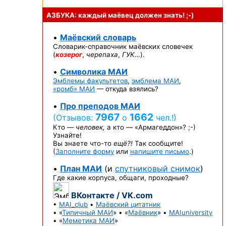
АЗБУКА: каждый маёвец должен
знать! ;-)
•
Маёвский словарь
Словарик-справочник
маёвских словечек
(
козерог
,
черепаха
,
ГУК…
).
•
Символика МАИ
Эмблемы факультетов
,
эмблема МАИ
,
«ромб» МАИ
— откуда взялись?
•
Про преподов МАИ
7967
1662
(Отзывов:
о
чел.!)
Кто —
человек,
а кто —
«Армагеддон»? ;-)
Узнайте!
Вы знаете
что-то
ещё?!
Так сообщите!
(
Заполните форму
или
напишите письмо
.)
•
План МАИ
(и
спутниковый снимок
)
Где какие корпуса, общаги, проходные?
ВКонтакте / VK.com
•
MAI_club
•
Маёвский цитатник
• «
Типичный МАИ
» • «
Маёвник
» •
MAIuniversity
• «
Меметика МАИ
»