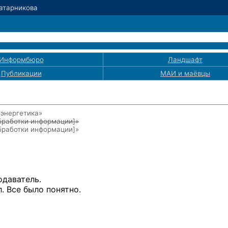
Татарникова
Информбюро
Ландшафт
Публикации
МАИ
и маёвцы
оэнергетика»
бработки информации]
»
бработки информации]
»
даватель.
. Все было понятно.