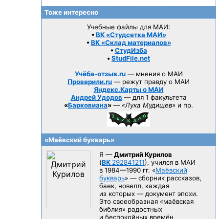
Тоже интересно
Учебные файлы для МАИ:
•
ВК «Студсетка МАИ»
•
ВК «Склад материалов»
•
СтудИзба
•
StudFile.net
Учёба-отзыв.ru
— мнения о МАИ
Проверили.ru
— режут правду о МАИ
Яндекс.Карты о МАИ
Андрей Удодов
— для 1 факультета
«
Барковиана
»
—
«Лука Мудищев»
и пр.
«Маёвский букварь»
Я —
Дмитрий Курилов
(
ВК
292841211
), учился в МАИ
в 1984—1990 гг.
«
Маёвский
букварь
» — сборник рассказов,
баек, новелл, каждая
из которых — документ эпохи.
Это своеобразная «маёвская
библия» радостных
и беспокойных времён