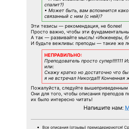
спалит?)
• Может быть, вам вспомнится
како
связанный с ним (с ней)?
Эти тезисы — рекомендация, не более!
Просто важно, чтобы эти фундаментальны
А так — развивайте мысль!
«Инженеры, б
И будьте вежливы: преподы — такие же л
НЕПРАВИЛЬНО:
Преподователь просто супер!!!!111 И
или:
Скажу кратко но достаточно что бы 
я не встречал Никогда!!! Конченная
Пожалуйста, следуйте вышеприведенным
Они для того, чтобы описания преподов 
их было интересно читать!
Напишите нам:
M
Все описания (отзывы) премодерируются! С