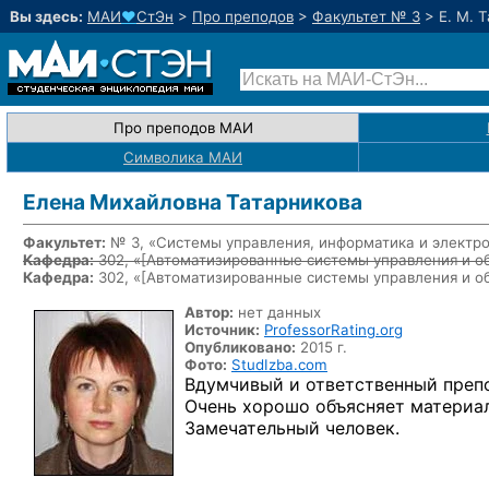
Вы здесь:
МАИ
♥
СтЭн
>
Про преподов
>
Факультет № 3
>
Е. М. 
Про преподов МАИ
Символика МАИ
Елена Михайловна Татарникова
Факультет:
№ 3, «Системы управления, информатика и электр
Кафедра:
302, «
[Автоматизированные системы управления и о
Кафедра:
302, «
[Автоматизированные системы управления и о
Автор:
нет данных
Источник:
ProfessorRating.org
Опубликовано:
2015 г.
Фото:
StudIzba.com
Вдумчивый и ответственный препо
Очень хорошо объясняет материал
Замечательный человек.