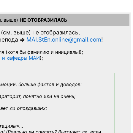
. выше)
НЕ ОТОБРАЗИЛАСЬ
(см. выше)
не отобразилась,
препода
=>
MAI.StEn.online@gmail.com
!
ля
(хотя бы фамилию и инициалы!);
ы и кафедры МАИ
);
эмоций, больше фактов и доводов:
араторит, понятно или не очень;
кает ли опоздавших;
ьтациям»
…
о! (Реально ли списать? Выгоняет ли, если