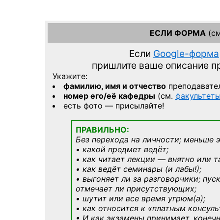
ЕСЛИ ФОРМА
(см
Если
Google-форма
пришлите ваше описание 
Укажите:
фамилию, имя и отчество
преподавате
номер его/её кафедры
(см.
факультет
есть фото — присылайте!
ПРАВИЛЬНО:
Без перехода на личности; меньше 
• какой предмет ведёт;
• как читает лекции — внятно или т
• как ведёт семинары (и лабы!);
• выгоняет ли за разговорчики; пус
отмечает ли присутствующих;
• шутит или все время угрюм(а);
• как относится к «платным консул
• И как экзамены принимает, конечн