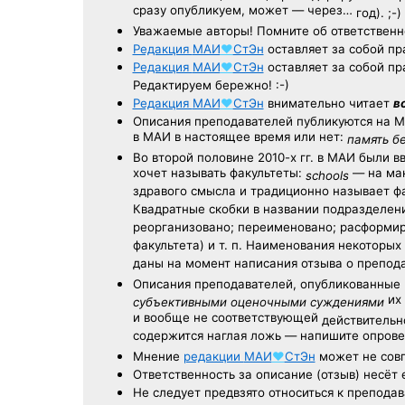
сразу опубликуем, может — через…
год). ;-)
Уважаемые авторы! Помните об ответственн
Редакция
МАИ
♥
СтЭн
оставляет за собой пр
Редакция
МАИ
♥
СтЭн
оставляет за собой пр
Редактируем бережно! :-)
Редакция
МАИ
♥
СтЭн
внимательно читает
в
Описания преподавателей публикуются на
М
в МАИ в настоящее время или нет:
память б
Во второй половине
2010-х гг.
в МАИ были в
хочет называть факультеты:
— на ман
schools
здравого смысла и традиционно называет 
Квадратные скобки в названии подразделени
реорганизовано; переименовано; расформир
факультета) и т. п. Наименования некоторы
даны на момент написания отзыва о препод
Описания преподавателей, опубликованные
их 
субъективными оценочными суждениями
и вообще не соответствующей
действительно
содержится наглая ложь — напишите опрове
Мнение
редакции
МАИ
♥
СтЭн
может не совп
Ответственность
за описание
(отзыв) несёт 
Не следует
предвзято относиться
к преподав