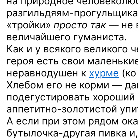
на природное
человеколюб
разгильдяям-прогульщик
«тройки»
просто
так
—
не 
величайшего гуманиста.
Как и у всякого великого 
героя есть свои маленьки
неравнодушен
к
хурме
(к
Хлебом его
не корми —
да
подегустировать хороший 
аппетитно-золотистой
упи
А если
при этом
рядом ок
бутылочка-другая
пивка
и