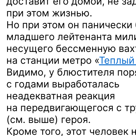
доставит его домой,
не за
при этом
жизнью.
Но при этом он панически
младшего лейтенанта мил
несущего бессменную вах
на станции
метро «
Теплый
Видимо,
у блюстителя
пор
с годами
выработалась
неадекватная реакция
на передвигающегося
с т
(см. выше)
героя.
Кроме того, этот человек