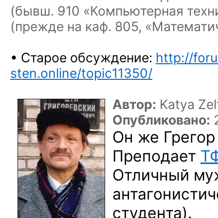
(бывш. 910 «Компьютерная техн
(прежде на каф. 805, «Математи
• Старое обсуждение:
http://for
sten.online/topic11350/
Автор:
Katya Zel
Опубликовано:
2
Он же Грего
Преподает
Т
Отличный м
антагонисти
студента).