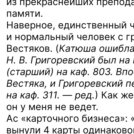
из прекраснейших препод
памяти.
Наверное, единственный 
и нормальный человек с 
Вестяков. (
Катюша ошиблас
Н. В. Григоревский был на 
(старший) на каф. 803. Вп
Вестяка, и Григоревский 
на каф. 311. — ред.
) Как ж
он у меня не ведет.
Ас «карточного бизнеса»: 
вынули 4 карты одинаково