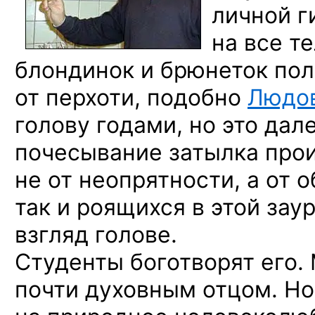
личной г
на все
те
блондинок
и брюнеток
пол
от перхоти,
подобно
Людов
голову годами,
но это
дал
почесывание затылка про
не от неопрятности,
а от 
так
и роящихся
в этой
зау
взгляд голове.
Студенты боготворят его
почти духовным отцом.
Но