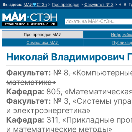
Вы здесь:
МАИ
♥
СтЭн
>
Про преподов
>
Факультет № 3
>
Н. В. 
Про преподов МАИ
Информбю
Символика МАИ
Публикац
Николай Владимирович 
Факультет:
№ 8, «Компьютерные
математика»
Кафедра:
805, «Математическая
Факультет:
№ 3, «Системы упра
и электроэнергетика»
Кафедра:
311, «Прикладные пр
и математические методы»