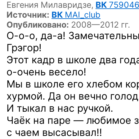
Евгения Милавридзе,
ВК
75904
Источник:
ВК
MAI_club
Опубликовано:
2008—2012 гг.
О-о-о,
да-а!
Замечательны
Грэгор!
Этот кадр в школе два год
о-очень
весело!
Мы в школе его хлебом ко
хурмой. Да он вечно голод
И тыкал в нас ручкой.
Чаёк на паре — любимое з
с чаем высасывал!!