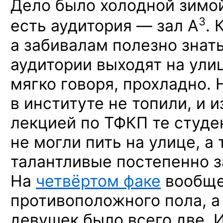
Дело было холодной зимо
3
есть
аудитория —
зал А
.
К
а забивалам
полезно знать
аудитории выходят
на ули
мягко говоря, прохладно.
Н
в институте
не топили,
и и
лекцией
по ТФКП
те студе
не могли
пить
на улице,
а 
талантливые постепенно з
На
четвёртом факе
вообще
противоположного пола,
а
девушек было всего две.
И