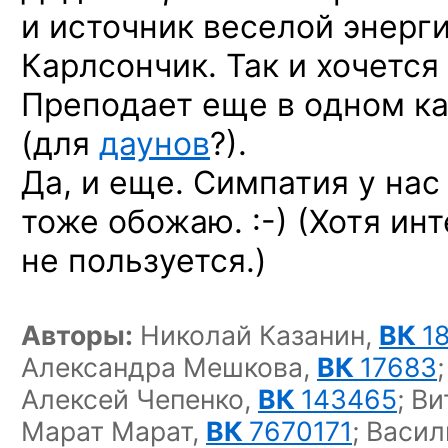
и источник веселой энерги
Карлсончик. Так и хочется
Преподает еще в одном
к
(для
даунов
?).
Да, и еще. Симпатия у нас
тоже
обожаю. :-)
(Хотя инт
не пользуется.)
Авторы:
Николай Казанин,
ВК
1
Александра Мешкова,
ВК
17683
;
Алексей Чепенко,
ВК
143465
;
Ви
Марат Марат,
ВК
7670171
;
Васил