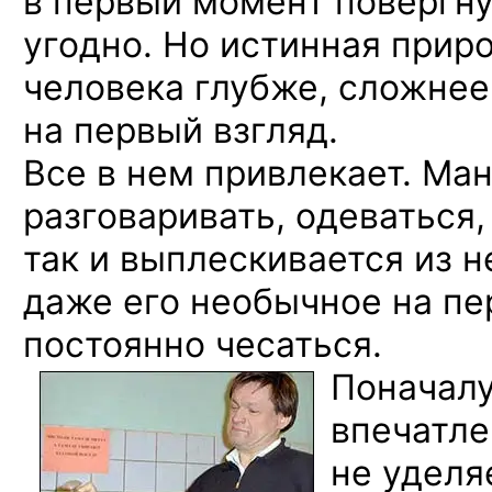
в первый
момент повергн
угодно.
Но истинная
приро
человека глубже, сложне
на первый
взгляд.
Все в нем
привлекает. Ман
разговаривать, одеваться,
так и выплескивается
из н
даже его необычное
на п
постоянно чесаться.
Поначалу
впечатле
не уделя