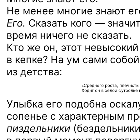
Не менее многие знают е
Его.
Сказать
кого —
значит
время ничего
не сказать.
Кто же он, этот невысоки
в кепке?
На ум
сами собой
из детства:
«Среднего роста, плечист
Ходит он
в белой
футболке
Улыбка его подобна оскал
сопенье
с характерным
пр
пиздельники
(бездельники