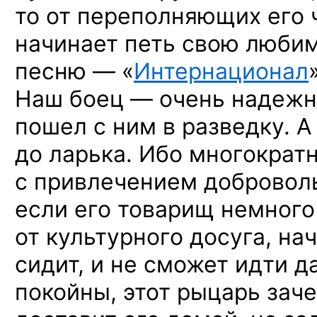
то от переполняющих
его 
начинает петь свою люби
песню — «
Интернационал
Наш боец — очень надежн
пошел
с ним
в разведку.
А
до ларька.
Ибо многократ
с привлечением
добровол
если его товарищ немного
от культурного
досуга, нач
сидит,
и не сможет
идти
д
покойны, этот рыцарь зач