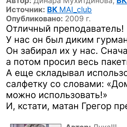
Автор:
Динара Мухитдинова,
В
Источник:
ВК
MAI_club
Опубликовано:
2009 г.
Отличный преподаватель!
У нас он был диким гурма
Он забирал их у нас. Снач
а потом просил весь
пакети
А еще складывал использ
салфетку со словами: «До
можно использовать!»
И, кстати, матан Грегор п