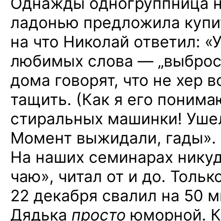
Однажды одногруппница н
ладонью предложила купи
на что Николай ответил: «
любимых слова — „выброси“
дома говорят, что не хер 
тащить. (Как я его понима
стиральных машинки! Уше
Момент выжидали, гады».
На наших семинарах никуд
чаю», читал от и до. Тольк
22 декабря свалил на 50 
Дядька
просто
юморной. К