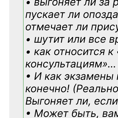
• выгоняет ли за 
пускает ли опозд
отмечает ли прис
• шутит или все в
• как относится к
консультациям»
…
• И как экзамены
конечно! (Реально
Выгоняет ли, если
• Может быть, ва