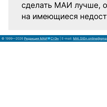
сделать МАИ лучше, 
на имеющиеся недост
© 1999—2026
Редакция
МАИ
♥
СтЭн
|
E-mail:
MAI.StEn.online@gma