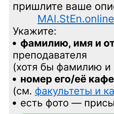
пришлите ваше оп
MAI.StEn.onlin
Укажите:
фамилию, имя и о
преподавателя
(хотя бы фамилию и 
номер его/её каф
(см.
факультеты и 
есть фото — присы