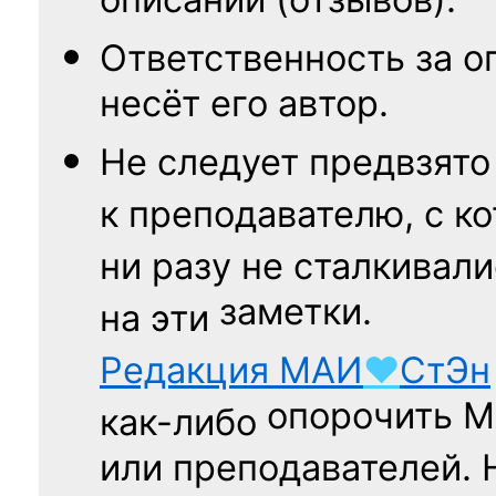
описаний (отзывов).
Ответственность
за о
несёт его автор.
Не следует
предвзято
к преподавателю,
с к
ни разу
не сталкивали
заметки.
на эти
Редакция
МАИ
♥
СтЭн
опорочить 
как-либо
или преподавателей. 