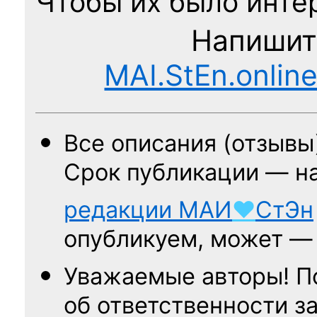
Чтобы их было интер
Напишит
MAI.StEn.onlin
Все описания (отзывы
Срок публикации — н
редакции
МАИ
♥
СтЭн
опубликуем, может 
Уважаемые авторы! П
об ответственности за