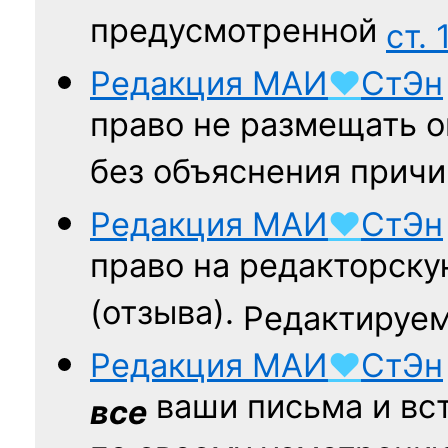
предусмотренной
ст. 
Редакция
МАИ
♥
СтЭн
право не размещать о
без объяснения причи
Редакция
МАИ
♥
СтЭн
право на редакторску
(отзыва).
Редактируем
Редакция
МАИ
♥
СтЭн
ваши письма и вст
все