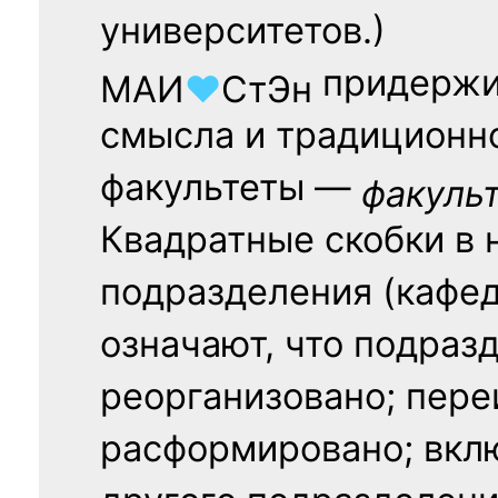
университетов.)
придержи
МАИ
♥
СтЭн
смысла и традиционн
факультеты —
факуль
Квадратные скобки в 
подразделения (кафед
означают, что подраз
реорганизовано; пере
расформировано; вклю