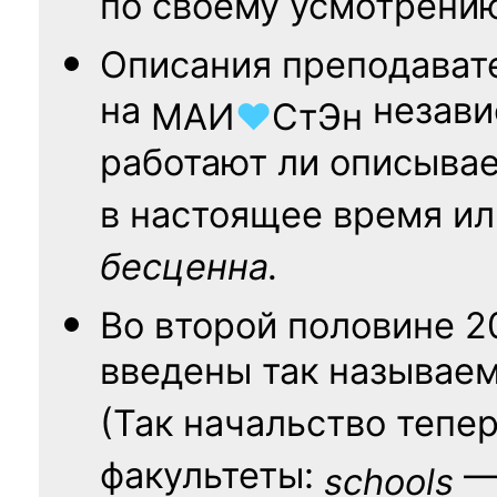
по своему усмотрени
Описания преподават
на
независ
МАИ
♥
СтЭн
работают ли описыва
в настоящее время ил
бесценна.
Во второй половине
2
введены так называе
(Так начальство тепе
факультеты:
— 
schools