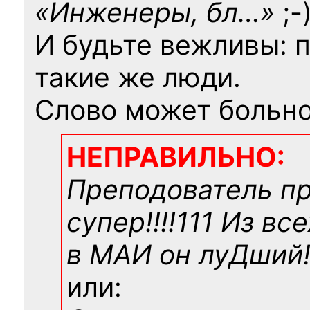
«Инженеры, бл…»
;-
И будьте вежливы: 
такие же люди.
Слово может больно
НЕПРАВИЛЬНО:
Преподователь п
супер!!!!111 Из вс
в МАИ он луДший!!
или: