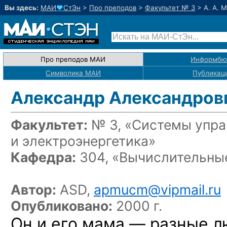
Вы здесь:
МАИ
♥
СтЭн
>
Про преподов
>
Факультет № 3
>
А. А. 
Про преподов МАИ
Информбю
Символика МАИ
Публикац
Александр Александров
Факультет:
№ 3, «Системы упра
и электроэнергетика»
Кафедра:
304, «Вычислительные
Автор:
ASD,
apmucm@vipmail.ru
Опубликовано:
2000 г.
Он и его мама — разные лю