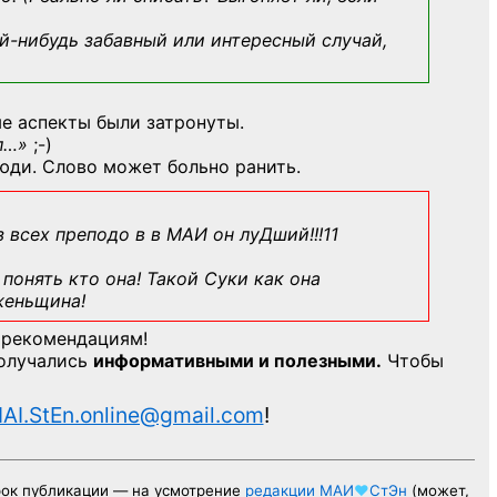
й-нибудь
забавный или интересный случай,
е аспекты были затронуты.
л…»
;-)
юди. Слово может больно ранить.
з всех преподо в в МАИ он луДший!!!11
понять кто она! Такой Суки как она
женьщина!
 рекомендациям!
получались
информативными и полезными.
Чтобы
AI.StEn.online@gmail.com
!
рок публикации — на усмотрение
редакции
МАИ
♥
СтЭн
(может,