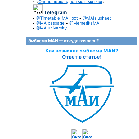
• «
Очень прикладная математика
»
Telegram
•
@Timetable_MAI_bot
•
@MAIslushaet
•
@MAIpassage
•
@MemetikaMAI
•
@MAIuniversity
Эмблема МАИ — откуда взялась?
Как возникла эмблема МАИ?
Ответ в статье!