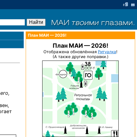
План МАИ — 2026!
План МАИ — 2026!
Отображена обновлённая
Ритуалка
!
(А также другие поправки.)
его,
вен,
огает