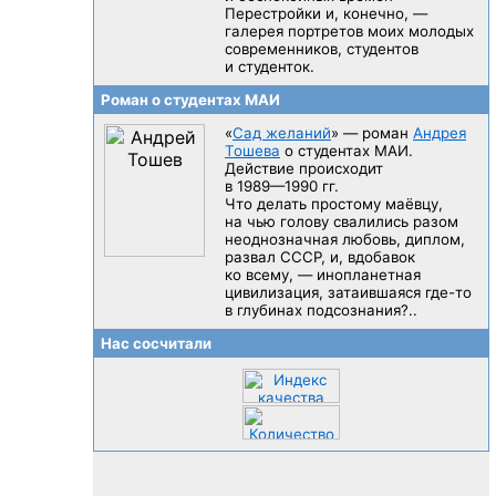
Перестройки и, конечно, —
галерея портретов моих молодых
современников, студентов
и студенток.
Роман о студентах МАИ
«
Сад желаний
» — роман
Андрея
Тошева
о студентах МАИ.
Действие происходит
в 1989—1990 гг.
Что делать простому маёвцу,
на чью голову свалились разом
неоднозначная любовь, диплом,
развал CCCP, и, вдобавок
ко всему, — инопланетная
цивилизация, затаившаяся
где-то
в глубинах подсознания?..
Нас сосчитали