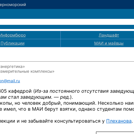
Черноморский
Информбюро
Ландшафт
Публикации
МАИ
и маёвцы
оэнергетика»
измерительные комплексы»
on@mail.ru
05 кафедрой (
Из-за
постоянного отсутствия заведующ
сам стал
заведующим. — ред.
).
скопы, но человек добрый, понимающий. Несколько наи
е имел, что в МАИ берут взятки, однако студентам пом
лекции и не забывайте консультироваться у
Плеханова
.