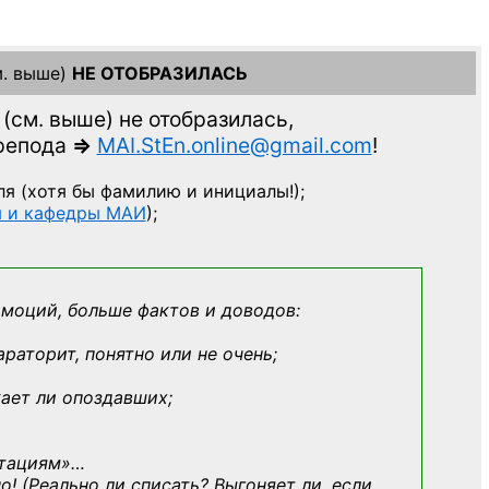
. выше)
НЕ ОТОБРАЗИЛАСЬ
(см. выше)
не отобразилась,
препода
=>
MAI.StEn.online@gmail.com
!
ля
(хотя бы фамилию и инициалы!);
ы и кафедры МАИ
);
эмоций, больше фактов и доводов:
араторит, понятно или не очень;
кает ли опоздавших;
ьтациям»
…
о! (Реально ли списать? Выгоняет ли, если