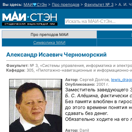
Вы здесь:
МАИ
♥
СтЭн
>
Про преподов
>
Факультет № 3
>
А. И. 
Про преподов МАИ
Символика МАИ
Александр Исаевич Черноморский
Факультет:
№ 3, «Системы управления, информатика и электр
Кафедра:
305, «Пилотажно-навигационные и информационно-
Автор:
Сергей Долгов,
lewis_drag
Опубликовано:
2001 г.
Заместитель заведующего 3
Б. С. Алёшина, фактически 
Без памяти влюблен в гиро
до этого времени понятия н
сдавать без денег.
Обязательно ходите на его 
Автор:
Danil