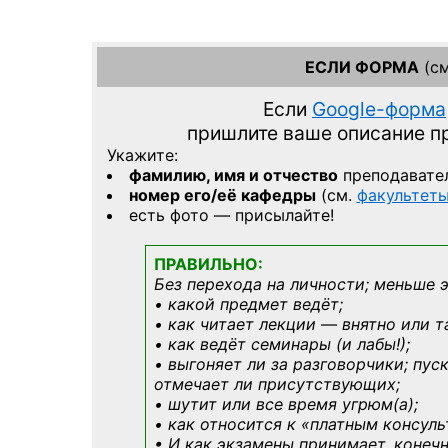
ЕСЛИ ФОРМА
(см
Если
Google-форма
пришлите ваше описание 
Укажите:
фамилию, имя и отчество
преподавате
номер его/её кафедры
(см.
факультет
есть фото — присылайте!
ПРАВИЛЬНО:
Без перехода на личности; меньше 
• какой предмет ведёт;
• как читает лекции — внятно или т
• как ведёт семинары (и лабы!);
• выгоняет ли за разговорчики; пус
отмечает ли присутствующих;
• шутит или все время угрюм(а);
• как относится к «платным консул
• И как экзамены принимает, конечн