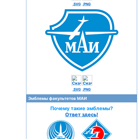
.SVG
.PNG
.SVG
.PNG
Эмблемы факультетов МАИ
Почему такие эмблемы?
Ответ здесь!