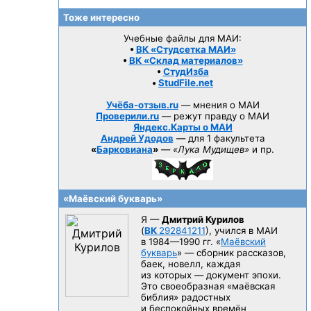
Тоже интересно
Учебные файлы для МАИ:
•
ВК «Студсетка МАИ»
•
ВК «Склад материалов»
•
СтудИзба
•
StudFile.net
Учёба-отзыв.ru
— мнения о МАИ
Проверили.ru
— режут правду о МАИ
Яндекс.Карты о МАИ
Андрей Удодов
— для 1 факультета
«
Барковиана
»
—
«Лука Мудищев»
и пр.
«Маёвский букварь»
Я —
Дмитрий Курилов
(
ВК
292841211
), учился в МАИ
в 1984—1990 гг.
«
Маёвский
букварь
» — сборник рассказов,
баек, новелл, каждая
из которых — документ эпохи.
Это своеобразная «маёвская
библия» радостных
и беспокойных времён