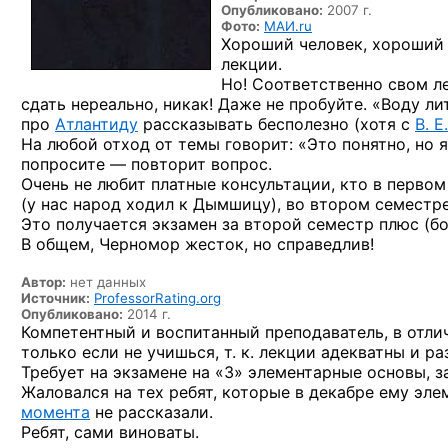
Опубликовано:
2007 г.
Фото:
МАИ.ru
Хороший человек, хороший 
лекции.
Но! Соответственно свом л
сдать нереально, никак! Даже не пробуйте. «Воду ли
про
Атлантиду
рассказывать бесполезно (хотя с
В. 
На любой отход от темы говорит: «Это понятно, но 
попросите — повторит вопрос.
Очень не любит платные консультации, кто в первом
(у нас народ ходил к Дымшицу), во втором семестр
Это получается экзамен за второй семестр плюс (бо
В общем, Черномор жесток, но справедлив!
Автор:
нет данных
Источник:
ProfessorRating.org
Опубликовано:
2014 г.
Компетентный и воспитанный преподаватель, в отли
только если не учишься, т. к. лекции адекватны и 
Требует на экзамене на «3» элементарные основы, 
Жаловался на тех ребят, которые в декабре ему эл
момента
не рассказали.
Ребят, сами виноваты.