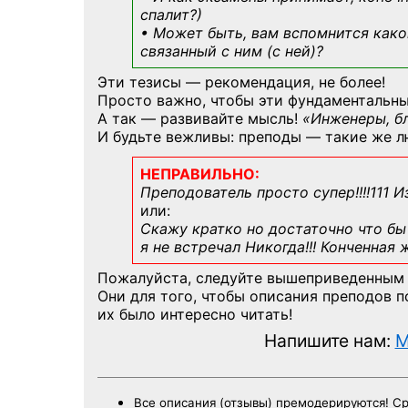
спалит?)
• Может быть, вам вспомнится
како
связанный с ним (с ней)?
Эти тезисы — рекомендация, не более!
Просто важно, чтобы эти фундаментальны
А так — развивайте мысль!
«Инженеры, б
И будьте вежливы: преподы — такие же л
НЕПРАВИЛЬНО:
Преподователь просто супер!!!!111 И
или:
Скажу кратко но достаточно что бы 
я не встречал Никогда!!! Конченная
Пожалуйста, следуйте вышеприведенным
Они для того, чтобы описания преподов 
их было интересно читать!
Напишите нам:
M
Все описания (отзывы) премодерируются! С