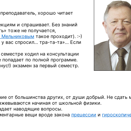
преподаватель, хорошо читает
екциям и спрашивает. Без знаний
ть» тоже не получается,
Е. Мельниковым
такое
проходит). :-)
я у вас спросил…
тра-та-та»…
Если
 семестре ходил на консультации
е попадает по полной программе.
нус!) экзамен за первый семестр.
чие от большинства других, от души добрый. Не сдать 
разжевываются начиная от школьной физики.
задает наводящие вопросы.
ементарные вещи вроде закона
прецессии
и
гироскопич