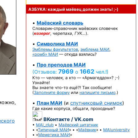
АЗБУКА: каждый маёвец должен
знать! ;-)
•
Маёвский словарь
Словарик-справочник
маёвских словечек
(
козерог
,
черепаха
,
ГУК…
).
•
Символика МАИ
Эмблемы факультетов
,
эмблема МАИ
,
«ромб» МАИ
— откуда взялись?
•
Про преподов МАИ
7969
1662
(Отзывов:
о
чел.!)
Кто —
человек,
а кто —
«Армагеддон»? ;-)
Узнайте!
Вы знаете
что-то
ещё?!
Так сообщите!
(
Заполните форму
или
напишите письмо
.)
можно,
•
План МАИ
(и
спутниковый снимок
)
Где какие корпуса, общаги, проходные?
ВКонтакте / VK.com
еского
•
MAI_club
•
Маёвский цитатник
• «
Типичный МАИ
» • «
Маёвник
» •
MAIuniversity
• «
Меметика МАИ
»