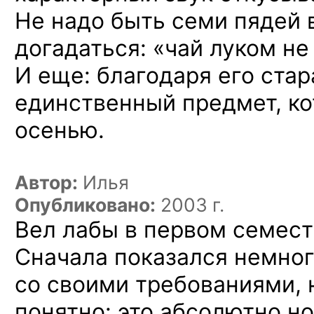
Не надо
быть семи пядей
догадаться: «чай луком
не
И еще:
благодаря его ста
единственный предмет, к
осенью.
Автор:
Илья
Опубликовано:
2003 г.
Вел лабы
в первом
семест
Сначала показался немно
со своими
требованиями,
понятно: это абсолютно 