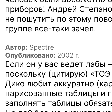
приборов! Андрей Степан
не пошутить
по этому
пово
группе
все-таки
зачел.
Автор:
Spectre
Опубликовано:
2002 г.
Если он
у вас
ведет
лабы 
поскольку (цитирую)
«ТОЭ
Дико любит аккуратно (ка
нарисованные таблицы
и 
заполнять таблицы обязат