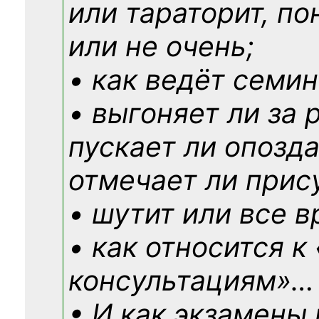
или тараторит, по
или не очень;
• как ведёт семин
• выгоняет ли за 
пускает ли опозд
отмечает ли прис
• шутит или все в
• как относится к
консультациям»
…
• И как экзамены