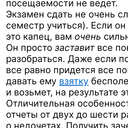
посещаемости не ведет.
Экзамен сдать не очень с
семестр учиться). Если он
это капец, вам
очень
сильн
Он просто
заставит
все по
разобраться. Даже если по
все равно придется все по
давать ему
взятку
бесполе
и возьмет, на результате э
Отличительная особеннос
отчеты от двух до шести р
о недочетах. Получить зач