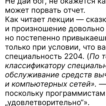
Не дай бог,
не окажется
ка
может порвать отчет.
Как читает
лекции —
сказк
и произношение
довольно
но постепенно
привыкаешь
только
при условии,
что в
специальность 2204. (
По 
классификатору специальн
обслуживание средств вы
и компьютерных сетей». —
поскольку программиста
„удовлетворительно“».