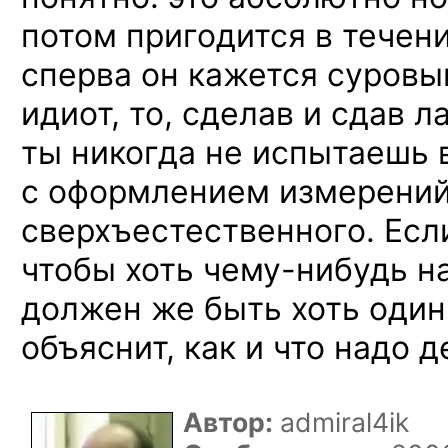
потом пригодится
в течен
сперва
он кажется
суровы
идиот,
то, сделав
и сдав
ла
ты никогда
не испытаешь
с оформлением
измерени
сверхъестественного. Ес
чтобы хоть
чему-нибудь
на
должен же
быть хоть один
объяснит,
как и что
надо д
Автор:
admiral4ik