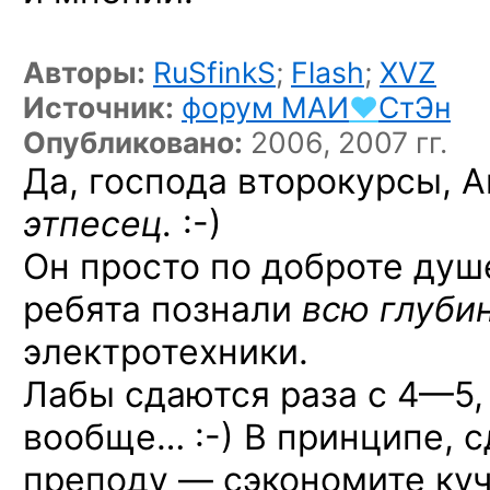
Авторы:
RuSfinkS
;
Flash
;
XVZ
Источник:
форум
МАИ
♥
СтЭн
Опубликовано:
2006, 2007 гг.
Да, господа второкурсы, 
этпесец.
:-)
Он просто по доброте душ
ребята познали
всю глуби
электротехники.
Лабы сдаются
раза с 4—5,
вообще… :-)
В принципе, с
преподу — сэкономите куч