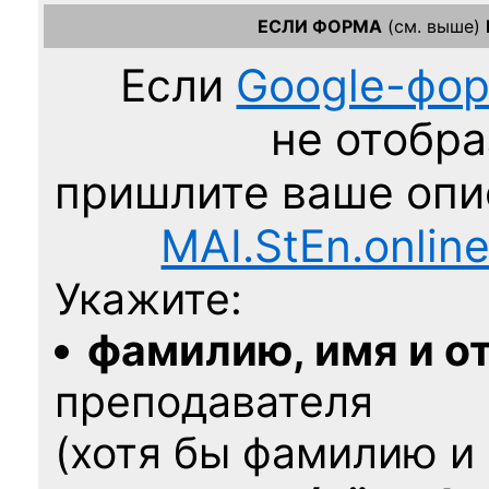
ЕСЛИ ФОРМА
(см. выше)
Если
Google-фо
не отобра
пришлите ваше оп
MAI.StEn.onlin
Укажите:
фамилию, имя и о
преподавателя
(хотя бы фамилию и 