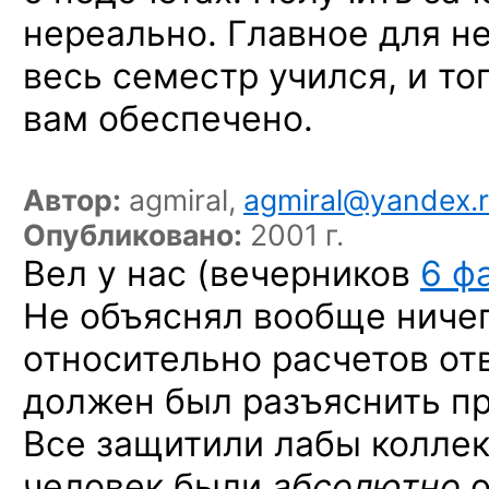
нереально. Главное для н
весь семестр учился, и то
вам обеспечено.
Автор:
agmiral,
agmiral@yandex.
Опубликовано:
2001 г.
Вел
у нас
(вечерников
6 ф
Не объяснял
вообще ниче
относительно расчетов отв
должен был разъяснить п
Все защитили лабы колле
человек были
абсолютно
о