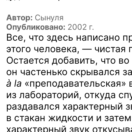
Автор:
Сынуля
Опубликовано:
2002 г.
Все, что здесь написано 
этого
человека, —
чистая 
Остается добавить, что
во
он частенько скрывался
з
à la
«преподавательская»
из лабораторий,
откуда сп
раздавался характерный з
в стакан
жидкости
и зате
характерный звук откусыв