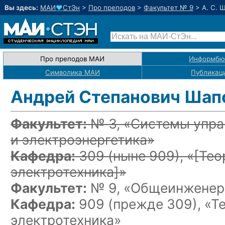
Вы здесь:
МАИ
♥
СтЭн
>
Про преподов
>
Факультет № 9
>
А. С. 
Про преподов МАИ
Информбю
Символика МАИ
Публикац
Андрей Степанович Шап
Факультет:
№ 3, «Системы упра
и электроэнергетика»
Кафедра:
309
(ныне 909)
, «
[Тео
электротехника]
»
Факультет:
№ 9, «Общеинженерн
Кафедра:
909 (прежде 309), «Т
электротехника»