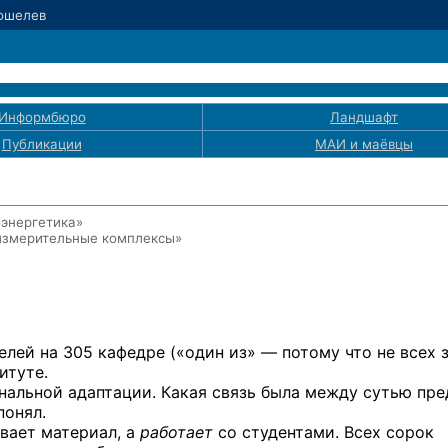
Кошелев
Информбюро
Ландшафт
Публикации
МАИ
и маёвцы
оэнергетика»
измерительные комплексы»
лей на 305 кафедре («один из» — потому что не всех з
итуте.
нальной адаптации. Какая связь была между сутью пр
понял.
ывает материал, а
работает
со студентами. Всех сорок