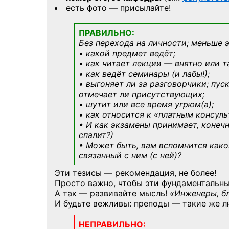
есть фото — присылайте!
ПРАВИЛЬНО:
Без перехода на личности; меньше 
• какой предмет ведёт;
• как читает лекции — внятно или т
• как ведёт семинары (и лабы!);
• выгоняет ли за разговорчики; пус
отмечает ли присутствующих;
• шутит или все время угрюм(а);
• как относится к «платным консул
• И как экзамены принимает, конечн
спалит?)
• Может быть, вам вспомнится
како
связанный с ним (с ней)?
Эти тезисы — рекомендация, не более!
Просто важно, чтобы эти фундаментальны
А так — развивайте мысль!
«Инженеры, б
И будьте вежливы: преподы — такие же л
НЕПРАВИЛЬНО: