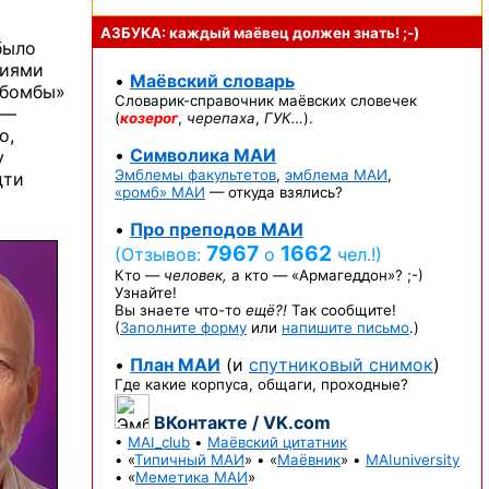
АЗБУКА: каждый маёвец должен
знать! ;-)
ыло
циями
•
Маёвский словарь
«бомбы»
Словарик-справочник
маёвских словечек
 —
(
козерог
,
черепаха
,
ГУК…
).
о,
•
Символика МАИ
у
Эмблемы факультетов
,
эмблема МАИ
,
дти
«ромб» МАИ
— откуда взялись?
•
Про преподов МАИ
7967
1662
(Отзывов:
о
чел.!)
Кто —
человек,
а кто —
«Армагеддон»? ;-)
Узнайте!
Вы знаете
что-то
ещё?!
Так сообщите!
(
Заполните форму
или
напишите письмо
.)
•
План МАИ
(и
спутниковый снимок
)
Где какие корпуса, общаги, проходные?
ВКонтакте / VK.com
•
MAI_club
•
Маёвский цитатник
• «
Типичный МАИ
» • «
Маёвник
» •
MAIuniversity
• «
Меметика МАИ
»