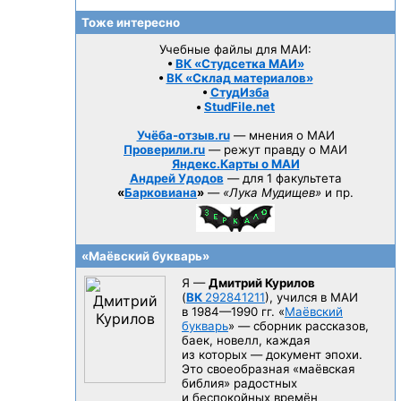
Тоже интересно
Учебные файлы для МАИ:
•
ВК «Студсетка МАИ»
•
ВК «Склад материалов»
•
СтудИзба
•
StudFile.net
Учёба-отзыв.ru
— мнения о МАИ
Проверили.ru
— режут правду о МАИ
Яндекс.Карты о МАИ
Андрей Удодов
— для 1 факультета
«
Барковиана
»
—
«Лука Мудищев»
и пр.
«Маёвский букварь»
Я —
Дмитрий Курилов
(
ВК
292841211
), учился в МАИ
в 1984—1990 гг.
«
Маёвский
букварь
» — сборник рассказов,
баек, новелл, каждая
из которых — документ эпохи.
Это своеобразная «маёвская
библия» радостных
и беспокойных времён