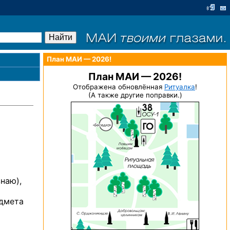
План МАИ — 2026!
План МАИ — 2026!
Отображена обновлённая
Ритуалка
!
(А также другие поправки.)
наю),
едмета