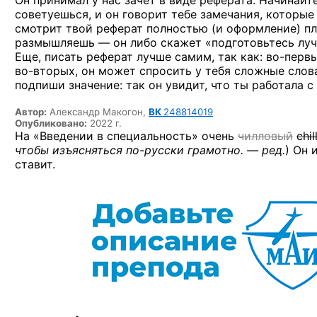
Он принимал у нас зачёт в виде реферата. Начинайте
советуешься, и он говорит тебе замечания, которые
смотрит твой реферат полностью (и оформление) пл
размышляешь — он либо скажет «подготовьтесь луч
Еще, писать реферат лучше самим, так как:
во-первы
во-вторых,
он может спросить у тебя сложные слова
подпиши значение: так он увидит, что ты работала с
Автор:
Александр Макогон,
ВК
248814019
Опубликовано:
2022 г.
На «Введении в специальность» очень
чилловый
chi
чтобы изъясняться
по-русски
грамотно. — ред.
)
Он и
ставит.