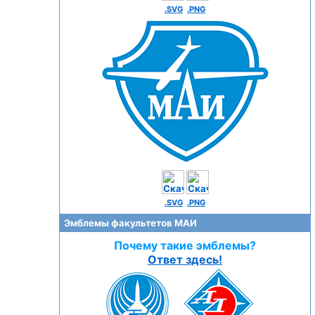
.SVG
.PNG
.SVG
.PNG
Эмблемы факультетов МАИ
Почему такие эмблемы?
Ответ здесь!