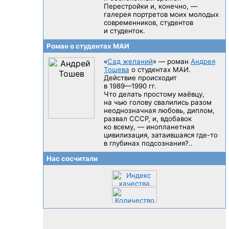
Перестройки и, конечно, —
галерея портретов моих молодых
современников, студентов
и студенток.
Роман о студентах МАИ
«
Сад желаний
» — роман
Андрея
Тошева
о студентах МАИ.
Действие происходит
в 1989—1990 гг.
Что делать простому маёвцу,
на чью голову свалились разом
неоднозначная любовь, диплом,
развал CCCP, и, вдобавок
ко всему, — инопланетная
цивилизация, затаившаяся
где-то
в глубинах подсознания?..
Нас сосчитали