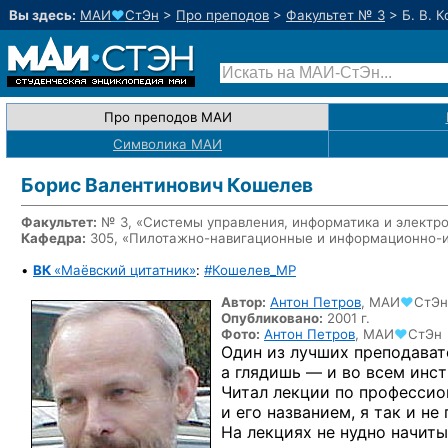
Вы здесь:
МАИ
♥
СтЭн
>
Про преподов
>
Факультет № 3
>
Б. В. 
Про преподов МАИ
Символика МАИ
Борис Валентинович Кошелев
Факультет:
№ 3, «Системы управления, информатика и электр
Кафедра:
305, «Пилотажно-навигационные и информационно-
•
ВК
«Маёвский цитатник»
:
#Кошелев_MP
Автор:
Антон Петров
,
МАИ
♥
СтЭн
Опубликовано:
2001 г.
Фото:
Антон Петров
,
МАИ
♥
СтЭн
Один из лучших преподавате
а глядишь — и во всем инст
Читал лекции по профессио
и его названием, я так и не 
На лекциях не нудно начит