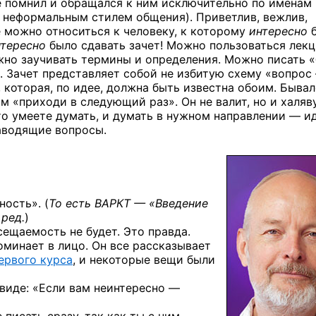
е помнил и обращался к ним исключительно по именам
о неформальным стилем общения). Приветлив, вежлив,
е можно относиться к человеку, к которому
интересно
б
нтересно
было сдавать зачет! Можно пользоваться лек
но заучивать термины и определения. Можно писать 
е. Зачет представляет собой не избитую схему «вопрос
, которая, по идее, должна быть известна обоим. Бывал
 «приходи в следующий раз». Он не валит, но и халяв
 что умеете думать, и думать в нужном направлении — и
наводящие вопросы.
ность». (
То есть ВАРКТ — «Введение
ред.
)
сещаемость не будет. Это правда.
поминает в лицо. Он все рассказывает
ервого курса
, и некоторые вещи были
 виде: «Если вам неинтересно —