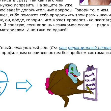
 писать сразу, так как ты с ним
 нужно исправить. На защите он уже
юс задаёт дополнительные вопросы. Говори то, о чем
ше», либо поможет тебе продолжить твои размышлени
х,
он, вроде, говорил, что может проверить на плагиат;
. Я советую, если видишь незнакомое слово, — рядом 
 материалом. И не тяни со сдачей!
ll’овый
ненапряжный
чел. (
См.
наш редакционный слова
 профильным специальностям без проблем «автоматы