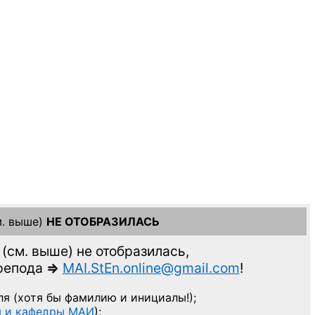
. выше)
НЕ ОТОБРАЗИЛАСЬ
(см. выше)
не отобразилась,
препода
=>
MAI.StEn.online@gmail.com
!
ля
(хотя бы фамилию и инициалы!);
ы и кафедры МАИ
);