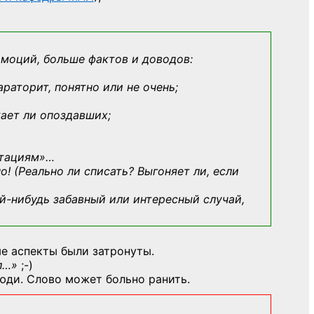
эмоций, больше фактов и доводов:
араторит, понятно или не очень;
кает ли опоздавших;
ьтациям»
…
о! (Реально ли списать? Выгоняет ли, если
й-нибудь
забавный или интересный случай,
е аспекты были затронуты.
л…»
;-)
юди. Слово может больно ранить.