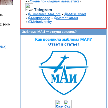
• «
Очень прикладная математика
»
Telegram
я.
•
@Timetable_MAI_bot
•
@MAIslushaet
•
@MAIpassage
•
@MemetikaMAI
•
@MAIuniversity
с ним
Эмблема МАИ — откуда взялась?
Как возникла эмблема МАИ?
Ответ в статье!
рик
,
»