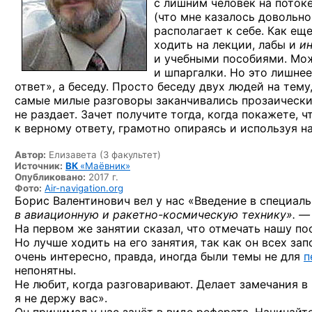
с лишним человек на поток
(что мне казалось довольн
располагает к себе. Как ещ
ходить на лекции, лабы и
и
и учебными пособиями. Мож
и шпаргалки. Но это лишне
ответ», а беседу. Просто беседу двух людей на тему
самые милые разговоры заканчивались прозаическим
не раздает. Зачет получите тогда, когда покажете,
к верному ответу, грамотно опираясь и используя 
Автор:
Елизавета (3 факультет)
Источник:
ВК
«Маёвник»
Опубликовано:
2017 г.
Фото:
Air-navigation.org
Борис Валентинович вел у нас «Введение в специаль
в авиационную
и ракетно-космическую
технику». — 
На первом же занятии сказал, что отмечать нашу по
Но лучше ходить на его занятия, так как он всех за
очень интересно, правда, иногда были темы не для
п
непонятны.
Не любит, когда разговаривают. Делает замечания в
я не держу вас».