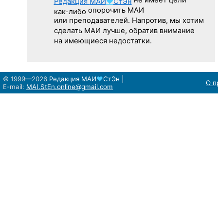
не имеет цели
Редакция
МАИ
♥
СтЭн
опорочить МАИ
как-либо
или преподавателей. Напротив, мы хотим
сделать МАИ лучше, обратив внимание
на имеющиеся недостатки.
© 1999—2026
Редакция
МАИ
♥
СтЭн
|
О п
E-mail:
MAI.StEn.online@gmail.com