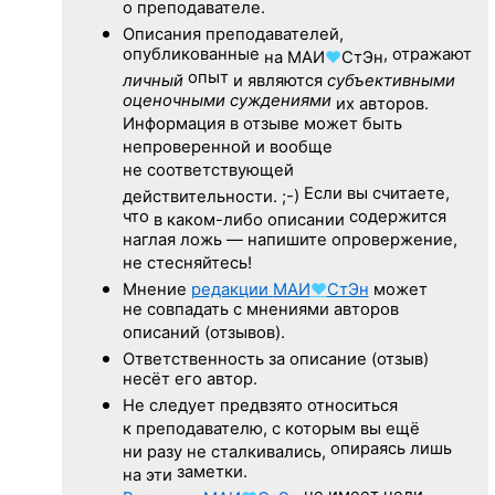
о преподавателе.
Описания преподавателей,
опубликованные
, отражают
на
МАИ
♥
СтЭн
опыт
личный
и являются
субъективными
оценочными суждениями
их авторов.
Информация в отзыве может быть
непроверенной и вообще
не соответствующей
Если вы считаете,
действительности. ;-)
что
содержится
в каком-либо описании
наглая ложь — напишите опровержение,
не стесняйтесь!
Мнение
редакции
МАИ
♥
СтЭн
может
не совпадать с мнениями авторов
описаний (отзывов).
Ответственность
за описание
(отзыв)
несёт его автор.
Не следует
предвзято относиться
к преподавателю,
с которым
вы ещё
опираясь лишь
ни разу
не сталкивались,
заметки.
на эти