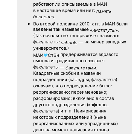
работают ли описываемые в МАИ
в настоящее время или нет:
память
бесценна.
Во второй половине
2010-х гг.
в МАИ были
введены так называемые
«институты».
(Так начальство теперь хочет называть
факультеты:
— на манер западных
schools
университетов.)
придерживается здравого
МАИ
♥
СтЭн
смысла и традиционно называет
факультеты —
факультетами.
Квадратные скобки в названии
подразделения (кафедры, факультета)
означают, что подразделение было:
реорганизовано; переименовано;
расформировано; включено в состав
другого подразделения (кафедры,
факультета) и т. п. Наименования
некоторых подразделений (ныне
реорганизованных или упразднённых)
даны на момент написания отзыва