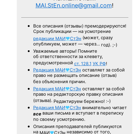
MAI.StEn.online@gmail.com
!
Все описания (отзывы) премодерируются!
Срок публикации — на усмотрение
(может, сразу
редакции
МАИ
♥
СтЭн
опубликуем, может — через…
год). ;-)
Уважаемые авторы! Помните
об ответственности за клевету,
предусмотренной
ст. 128.1
УК РФ
!
Редакция
МАИ
♥
СтЭн
оставляет за собой
право не размещать описание (отзыв)
без объяснения причин.
Редакция
МАИ
♥
СтЭн
оставляет за собой
право на редакторскую правку описания
(отзыва).
Редактируем бережно! :-)
Редакция
МАИ
♥
СтЭн
внимательно читает
ваши письма и вступает в переписку
все
по своему усмотрению.
Описания преподавателей публикуются
на
независимо от того,
МАИ
♥
СтЭн