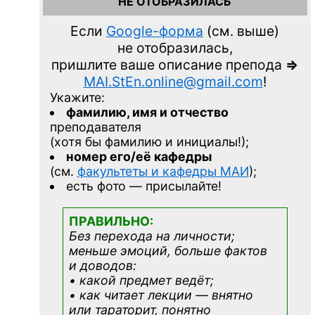
НЕ ОТОБРАЗИЛАСЬ
Если
Google-форма
(см. выше)
не отобразилась,
пришлите ваше описание препода
=>
MAI.StEn.online@gmail.com
!
Укажите:
фамилию, имя и отчество
преподавателя
(хотя бы фамилию и инициалы!);
номер его/её кафедры
(см.
факультеты и кафедры МАИ
);
есть фото — присылайте!
ПРАВИЛЬНО:
Без перехода на личности;
меньше эмоций, больше фактов
и доводов:
• какой предмет ведёт;
• как читает лекции — внятно
или тараторит, понятно