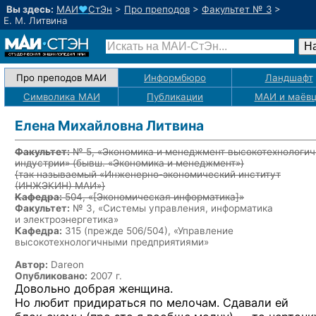
Вы здесь:
МАИ
♥
СтЭн
>
Про преподов
>
Факультет № 3
>
Е. М. Литвина
Про преподов МАИ
Информбюро
Ландшафт
Символика МАИ
Публикации
МАИ
и маёв
Елена Михайловна Литвина
Факультет:
№ 5, «Экономика и менеджмент высокотехнологич
индустрии» (бывш. «Экономика и менеджмент»)
{так называемый «Инженерно-экономический институт
(ИНЖЭКИН) МАИ»}
Кафедра:
504, «
[Экономическая информатика]
»
Факультет:
№ 3, «Системы управления, информатика
и электроэнергетика»
Кафедра:
315 (прежде 506/504), «Управление
высокотехнологичными предприятиями»
Автор:
Dareon
Опубликовано:
2007 г.
Довольно добрая женщина.
Но любит придираться по мелочам. Сдавали ей