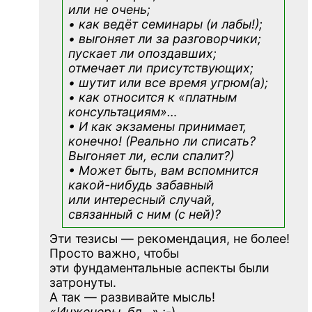
или не очень;
• как ведёт семинары (и лабы!);
• выгоняет ли за разговорчики;
пускает ли опоздавших;
отмечает ли присутствующих;
• шутит или все время угрюм(а);
• как относится к «платным
консультациям»
…
• И как экзамены принимает,
конечно! (Реально ли списать?
Выгоняет ли, если спалит?)
• Может быть, вам вспомнится
какой-нибудь
забавный
или интересный случай,
связанный с ним (с ней)?
Эти тезисы — рекомендация, не более!
Просто важно, чтобы
эти фундаментальные аспекты были
затронуты.
А так — развивайте мысль!
«Инженеры, бл…»
;-)