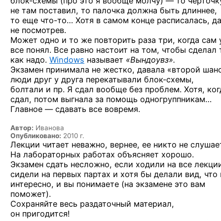
блок-схемы
(про это я вообще
молчу) —
то черточк
не там поставил, то палочка должна быть длиннее,
то еще
что-то…
Хотя в самом конце расписалась, д
не посмотрев.
Может одно и то же повторить раза три, когда сам
все понял. Все равно настоит на том, чтобы сделал 
как надо.
Windows
называет
«Вындоувз».
Экзамен принимала не жестко, давала «второй шанс
люди друг у друга перекатывали
блок-схемы,
болтали и пр. Я сдал вообще без проблем. Хотя, ког
сдал, потом выгнала за помощь одногруппникам…
Главное — сдавать все вовремя.
Автор:
Иванова
Опубликовано:
2010 г.
Лекции читает неважно, вернее, ее никто не слушае
На лабораторных работах объясняет хорошо.
Экзамен сдать несложно, если ходили на все лекци
сидели на первых партах и хотя бы делали вид, что
интересно, и вы понимаете (на экзамене это вам
поможет).
Сохраняйте весь раздаточный материал,
он пригодится!