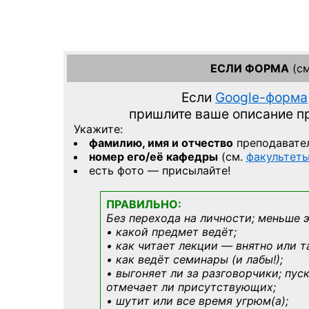
ЕСЛИ ФОРМА
(см
Если
Google-форма
пришлите ваше описание 
Укажите:
фамилию, имя и отчество
преподавате
номер его/её кафедры
(см.
факультет
есть фото — присылайте!
ПРАВИЛЬНО:
Без перехода на личности; меньше 
• какой предмет ведёт;
• как читает лекции — внятно или т
• как ведёт семинары (и лабы!);
• выгоняет ли за разговорчики; пус
отмечает ли присутствующих;
• шутит или все время угрюм(а);