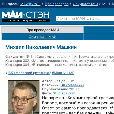
Вы здесь:
МАИ
♥
СтЭн
>
Про преподов
>
Факультет № 3
>
М. Н. 
Про преподов МАИ
Символика МАИ
Михаил Николаевич Машкин
Факультет:
№ 3, «Системы управления, информатика и электр
Кафедра:
302, «
[Автоматизированные системы управления и о
Кафедра:
304, «Вычислительные машины, системы и сети»
•
ВК
«Маёвский цитатник»
:
#Машкин_MP
Автор:
нет данных
Источник:
ВК
«Маёвник»
Опубликовано:
2016 г.
Фото:
StudIzba.com
На паре по «Компьютерной график
Вопрос, который он сегодня решил
Ответ от самого преподавателя: «
представить вас без одежды… (Мно