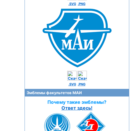
.SVG
.PNG
.SVG
.PNG
Эмблемы факультетов МАИ
Почему такие эмблемы?
Ответ здесь!