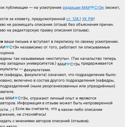
рок публикации — на усмотрение
редакции
МАИ
♥
СтЭн
(может,
ости за клевету, предусмотренной
ст. 128.1
УК РФ
!
аво не размещать описание (отзыв) без объяснения причин.
аво на редакторскую правку описания (отзыва).
се
ваши письма и вступает в переписку по своему усмотрению.
АИ
♥
СтЭн
независимо от того, работают ли описываемые
есценна.
ведены так называемые
«институты».
(Так начальство теперь
ер западных университетов.)
придерживается
МАИ
♥
СтЭн
факультеты —
факультетами.
я (кафедры, факультета) означают, что подразделение было:
овано; включено в состав другого подразделения (кафедры,
х подразделений (ныне реорганизованных или упразднённых)
авателе.
на
МАИ
♥
СтЭн
, отражают
личный
опыт
и являются
авторов. Информация в отзыве может быть непроверенной
Если вы считаете, что
сти. ;-)
в каком-либо описании
ржение, не стесняйтесь!
адать с мнениями авторов описаний (отзывов).
его автор.