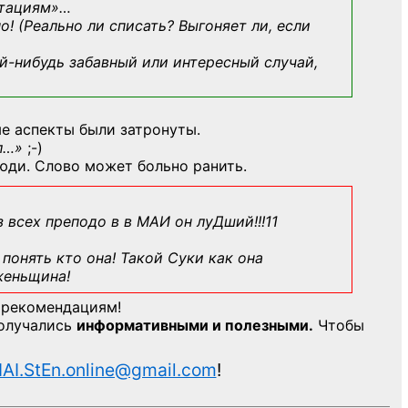
ьтациям»
…
о! (Реально ли списать? Выгоняет ли, если
й-нибудь
забавный или интересный случай,
е аспекты были затронуты.
л…»
;-)
юди. Слово может больно ранить.
з всех преподо в в МАИ он луДший!!!11
понять кто она! Такой Суки как она
женьщина!
 рекомендациям!
получались
информативными и полезными.
Чтобы
AI.StEn.online@gmail.com
!