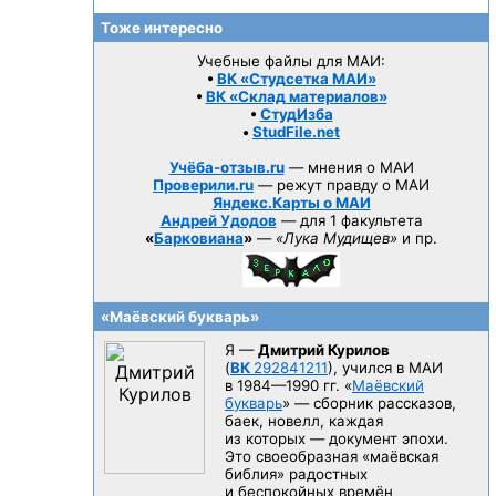
Тоже интересно
Учебные файлы для МАИ:
•
ВК «Студсетка МАИ»
•
ВК «Склад материалов»
•
СтудИзба
•
StudFile.net
Учёба-отзыв.ru
— мнения о МАИ
Проверили.ru
— режут правду о МАИ
Яндекс.Карты о МАИ
Андрей Удодов
— для 1 факультета
«
Барковиана
»
—
«Лука Мудищев»
и пр.
«Маёвский букварь»
Я —
Дмитрий Курилов
(
ВК
292841211
), учился в МАИ
в 1984—1990 гг.
«
Маёвский
букварь
» — сборник рассказов,
баек, новелл, каждая
из которых — документ эпохи.
Это своеобразная «маёвская
библия» радостных
и беспокойных времён