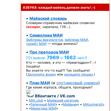
АЗБУКА: каждый маёвец должен
знать! ;-)
•
Маёвский словарь
Словарик-справочник
маёвских словечек
(
козерог
,
черепаха
,
ГУК…
).
•
Символика МАИ
Эмблемы факультетов
,
эмблема МАИ
,
«ромб» МАИ
— откуда взялись?
•
Про преподов МАИ
7969
1662
(Отзывов:
о
чел.!)
Кто —
человек,
а кто —
«Армагеддон»? ;-)
Узнайте!
Вы знаете
что-то
ещё?!
Так сообщите!
(
Заполните форму
или
напишите письмо
.)
•
План МАИ
(и
спутниковый снимок
)
Где какие корпуса, общаги, проходные?
ВКонтакте / VK.com
•
MAI_club
•
Маёвский цитатник
• «
Типичный МАИ
» • «
Маёвник
» •
MAIuniversity
• «
Меметика МАИ
»