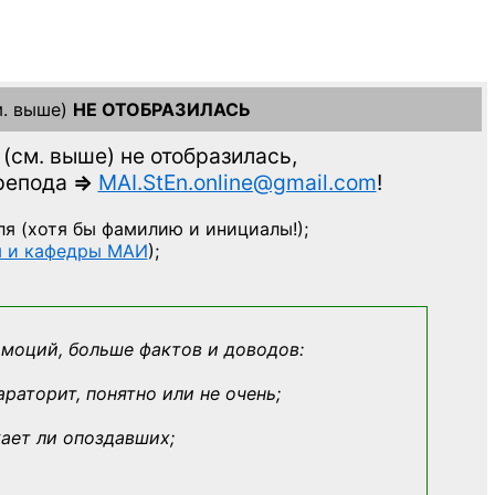
. выше)
НЕ ОТОБРАЗИЛАСЬ
(см. выше)
не отобразилась,
препода
=>
MAI.StEn.online@gmail.com
!
ля
(хотя бы фамилию и инициалы!);
ы и кафедры МАИ
);
эмоций, больше фактов и доводов:
араторит, понятно или не очень;
кает ли опоздавших;