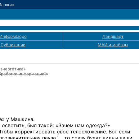
Машкин
Информбюро
Ландшафт
Публикации
МАИ
и маёвцы
оэнергетика»
бработки информации]
»
е» у Машкина.
 осветить, был такой: «Зачем нам одежда?»
Чтобы корректировать своё телосложение. Вот если
гозначительная пауза.) …то сразу будут видны ваши