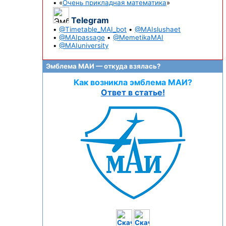
• «
Очень прикладная математика
»
Telegram
•
@Timetable_MAI_bot
•
@MAIslushaet
•
@MAIpassage
•
@MemetikaMAI
•
@MAIuniversity
Эмблема МАИ — откуда взялась?
Как возникла эмблема МАИ?
Ответ в статье!