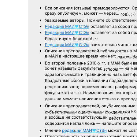
Все описания (отзывы) премодерируются! С
сразу опубликуем, может — через…
год). ;-)
Уважаемые авторы! Помните об ответственн
Редакция
МАИ
♥
СтЭн
оставляет за собой пр
Редакция
МАИ
♥
СтЭн
оставляет за собой пр
Редактируем бережно! :-)
Редакция
МАИ
♥
СтЭн
внимательно читает
в
Описания преподавателей публикуются на
М
в МАИ в настоящее время или нет:
память б
Во второй половине
2010-х гг.
в МАИ были в
хочет называть факультеты:
— на ман
schools
здравого смысла и традиционно называет 
Квадратные скобки в названии подразделени
реорганизовано; переименовано; расформир
факультета) и т. п. Наименования некоторы
даны на момент написания отзыва о препод
Описания преподавателей, опубликованные
их 
субъективными оценочными суждениями
и вообще не соответствующей
действительно
содержится наглая ложь — напишите опрове
Мнение
редакции
МАИ
♥
СтЭн
может не совп
Ответственность
за описание
(отзыв) несёт 