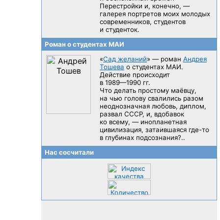
Перестройки и, конечно, —
галерея портретов моих молодых
современников, студентов
и студенток.
Роман о студентах МАИ
«
Сад желаний
» — роман
Андрея
Тошева
о студентах МАИ.
Действие происходит
в 1989—1990 гг.
Что делать простому маёвцу,
на чью голову свалились разом
неоднозначная любовь, диплом,
развал CCCP, и, вдобавок
ко всему, — инопланетная
цивилизация, затаившаяся
где-то
в глубинах подсознания?..
Нас сосчитали