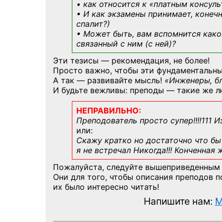
• как относится к «платным консул
• И как экзамены принимает, конечн
спалит?)
• Может быть, вам вспомнится
како
связанный с ним (с ней)?
Эти тезисы — рекомендация, не более!
Просто важно, чтобы эти фундаментальны
А так — развивайте мысль!
«Инженеры, б
И будьте вежливы: преподы — такие же л
НЕПРАВИЛЬНО:
Преподователь просто супер!!!!111 И
или:
Скажу кратко но достаточно что бы 
я не встречал Никогда!!! Конченная
Пожалуйста, следуйте вышеприведенным
Они для того, чтобы описания преподов 
их было интересно читать!
Напишите нам:
M