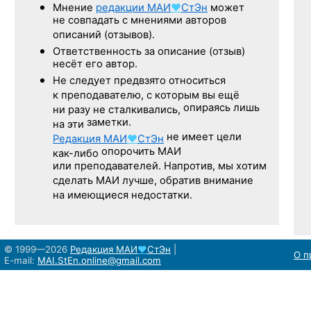
Мнение
редакции
МАИ
♥
СтЭн
может
не совпадать с мнениями авторов
описаний (отзывов).
Ответственность
за описание
(отзыв)
несёт его автор.
Не следует
предвзято относиться
к преподавателю,
с которым
вы ещё
опираясь лишь
ни разу
не сталкивались,
заметки.
на эти
не имеет цели
Редакция
МАИ
♥
СтЭн
опорочить МАИ
как-либо
или преподавателей. Напротив, мы хотим
сделать МАИ лучше, обратив внимание
на имеющиеся недостатки.
© 1999—2026
Редакция
МАИ
♥
СтЭн
|
О п
E-mail:
MAI.StEn.online@gmail.com