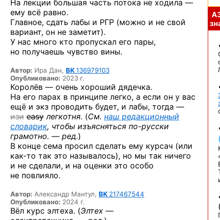
На лекции большая часть потока не ходила —
ему всё равно.
А
Главное, сдать лабы и РГР (можно и не свой
зна
вариант, он не заметит).
У нас много кто пропускал его пары,
но получаешь чувство вины.
Автор:
Ира Дан,
ВК
136979103
Опубликовано:
2023 г.
Королёв — очень хороший дядечка.
На его парах в принципе легко, а если он у вас
ещё и экз проводить будет, и лабы, тогда —
изи
easy
легкотня.
(
См.
наш редакционный
словарик
, чтобы изъясняться
по-русски
грамотно. — ред.
)
В конце сема просил сделать ему курсач (или
как-то
так это называлось), но мы так ничего
и не сделали, и на оценки это особо
не повлияло.
Автор:
Александр Мантул,
ВК
217467544
Опубликовано:
2024 г.
Вёл курс элтеха. (
Элтех —