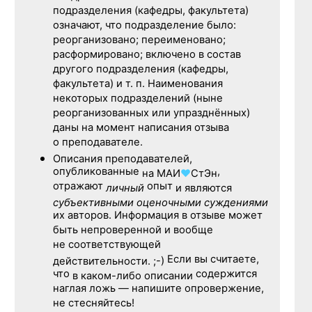
подразделения (кафедры, факультета)
означают, что подразделение было:
реорганизовано; переименовано;
расформировано; включено в состав
другого подразделения (кафедры,
факультета) и т. п. Наименования
некоторых подразделений (ныне
реорганизованных или упразднённых)
даны на момент написания отзыва
о преподавателе.
Описания преподавателей,
опубликованные
,
на
МАИ
♥
СтЭн
отражают
опыт
личный
и являются
субъективными оценочными суждениями
их авторов. Информация в отзыве может
быть непроверенной и вообще
не соответствующей
Если вы считаете,
действительности. ;-)
что
содержится
в каком-либо описании
наглая ложь — напишите опровержение,
не стесняйтесь!