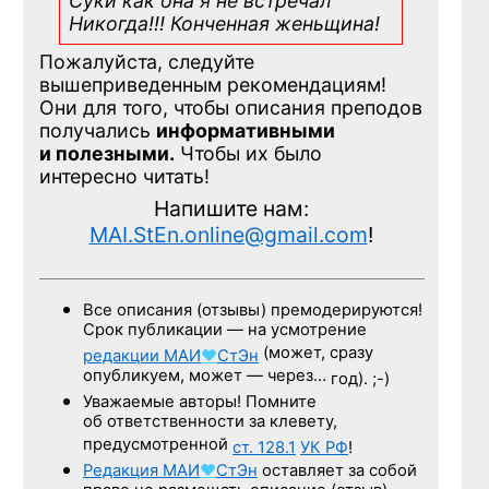
Суки как она я не встречал
Никогда!!! Конченная
женьщина!
Пожалуйста, следуйте
вышеприведенным рекомендациям!
Они для того, чтобы описания преподов
получались
информативными
и полезными.
Чтобы их было
интересно читать!
Напишите нам:
MAI.StEn.online@gmail.com
!
Все описания (отзывы) премодерируются!
Срок публикации — на усмотрение
(может, сразу
редакции
МАИ
♥
СтЭн
опубликуем, может — через…
год). ;-)
Уважаемые авторы! Помните
об ответственности за клевету,
предусмотренной
ст. 128.1
УК РФ
!
Редакция
МАИ
♥
СтЭн
оставляет за собой