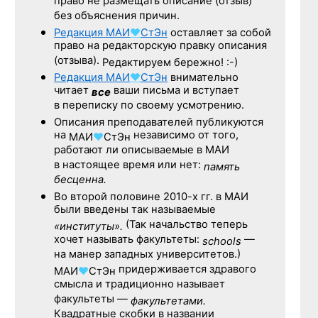
право не размещать описание (отзыв)
без объяснения причин.
Редакция
МАИ
♥
СтЭн
оставляет за собой
право на редакторскую правку описания
(отзыва).
Редактируем бережно! :-)
Редакция
МАИ
♥
СтЭн
внимательно
читает
ваши письма и вступает
все
в переписку по своему усмотрению.
Описания преподавателей публикуются
на
независимо от того,
МАИ
♥
СтЭн
работают ли описываемые в МАИ
в настоящее время или нет:
память
бесценна.
Во второй половине
2010-х гг.
в МАИ
были введены так называемые
(Так начальство теперь
«институты».
хочет называть факультеты:
—
schools
на манер западных университетов.)
придерживается здравого
МАИ
♥
СтЭн
смысла и традиционно называет
факультеты —
факультетами.
Квадратные скобки в названии