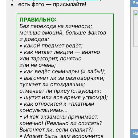
Ро
есть фото — присылайте!
ПРАВИЛЬНО:
Без перехода на личности;
меньше эмоций, больше фактов
и доводов:
• какой предмет ведёт;
• как читает лекции — внятно
или тараторит, понятно
или не очень;
• как ведёт семинары (и лабы!);
• выгоняет ли за разговорчики;
пускает ли опоздавших;
отмечает ли присутствующих;
• шутит или все время угрюм(а);
• как относится к «платным
консультациям»
…
• И как экзамены принимает,
конечно! (Реально ли списать?
Выгоняет ли, если спалит?)
На
• Может быть, вам вспомнится