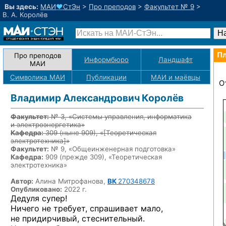
Вы здесь:
МАИ
♥
СтЭн
>
Про преподов
>
Факультет № 9
>
В. А. Королёв
Пл
Про преподов
Информбюро
Ландшафт
МАИ
Символика МАИ
Публикации
МАИ
и маёвцы
О
Владимир Александрович Королёв
Факультет:
№ 3, «Системы управления, информатика
и электроэнергетика»
Кафедра:
309
(ныне 909)
, «
[Теоретическая
электротехника]
»
Факультет:
№ 9, «Общеинженерная подготовка»
Кафедра:
909 (прежде 309), «Теоретическая
электротехника»
Автор:
Алина Митрофанова,
ВК
270348678
Опубликовано:
2022 г.
Дедуля супер!
Ничего не требует, спрашивает мало,
не придирчивый, стеснительный.