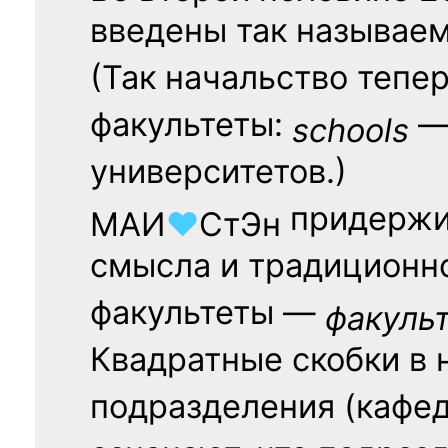
введены так называе
(Так начальство тепе
факультеты:
— 
schools
университетов.)
придержи
МАИ
♥
СтЭн
смысла и традиционн
факультеты —
факуль
Квадратные скобки в 
подразделения (кафед