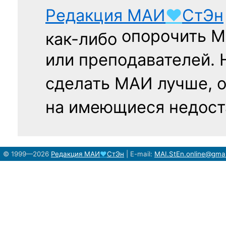
Редакция
МАИ
♥
СтЭн
опорочить 
как-либо
или преподавателей. 
сделать МАИ лучше, 
на имеющиеся недост
© 1999—2026
Редакция
МАИ
♥
СтЭн
|
E-mail:
MAI.StEn.online@gma