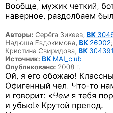
Вообще, мужик четкий, бот
наверное,
раздолбаем был!
Авторы:
Серёга Зикеев,
ВК
304
Надюша Евдокимова,
ВК
26902
;
Кристина Свиридова,
ВК
30439
Источник:
ВК
MAI_club
Опубликовано:
2008 г.
Ой, я его обожаю! Классн
Офигенный чел.
Что-то
нам
и говорит: «
Чем
я тебя пор
и убью!» Крутой препод.