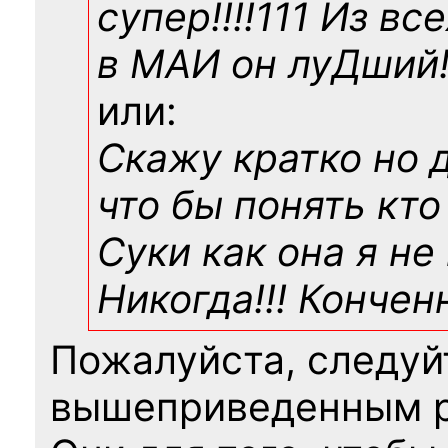
супер!!!!111 Из вс
в МАИ он луДший!!
или:
Скажу кратко но 
что бы понять кто
Суки как она я не
Никогда!!! Конче
Пожалуйста, следуй
вышеприведенным 