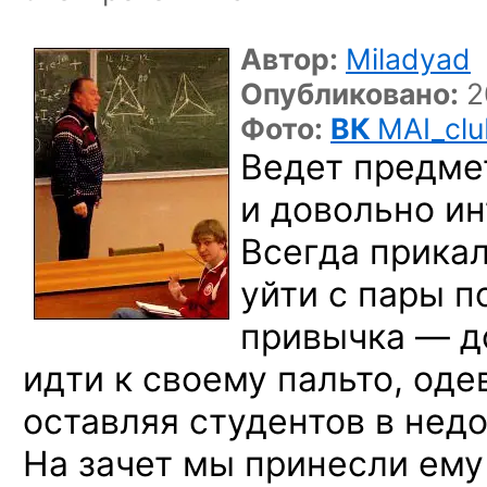
Автор:
Miladyad
Опубликовано:
2
Фото:
ВК
MAI_clu
Ведет предме
и довольно ин
Всегда прикал
уйти с пары 
привычка — д
идти к своему пальто, оде
оставляя студентов в нед
На зачет мы принесли ему