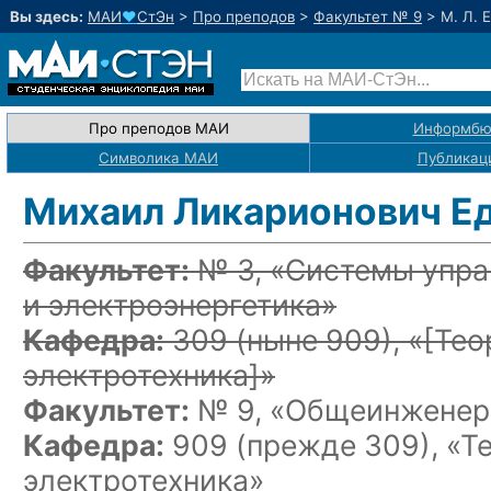
Вы здесь:
МАИ
♥
СтЭн
>
Про преподов
>
Факультет № 9
>
М. Л. 
Про преподов МАИ
Информбю
Символика МАИ
Публикац
Михаил Ликарионович Е
Факультет:
№ 3, «Системы упра
и электроэнергетика»
Кафедра:
309
(ныне 909)
, «
[Тео
электротехника]
»
Факультет:
№ 9, «Общеинженерн
Кафедра:
909 (прежде 309), «Т
электротехника»