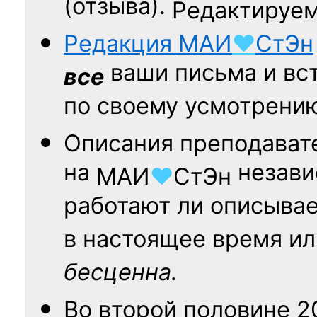
(отзыва).
Редактируем
Редакция
МАИ
♥
СтЭн
ваши письма и вст
все
по своему усмотрени
Описания преподават
на
независ
МАИ
♥
СтЭн
работают ли описыва
в настоящее время ил
бесценна.
Во второй половине
2