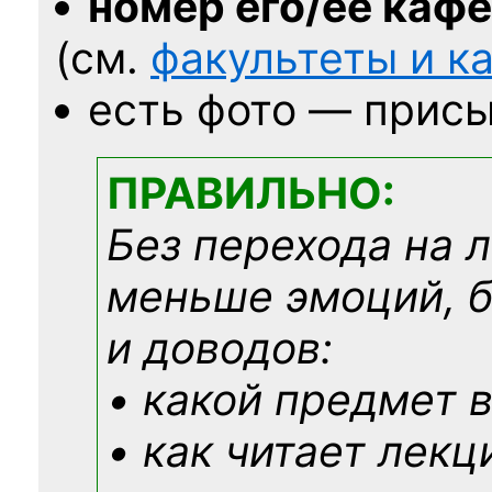
номер его/её каф
(см.
факультеты и 
есть фото — присы
ПРАВИЛЬНО:
Без перехода на 
меньше эмоций, 
и доводов:
• какой предмет в
• как читает лекц