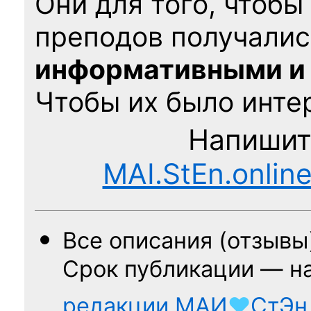
Они для того, чтобы
преподов получалис
информативными и
Чтобы их было интер
Напишит
MAI.StEn.onlin
Все описания (отзывы
Срок публикации — н
редакции
МАИ
♥
СтЭн