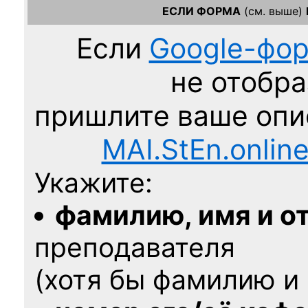
ЕСЛИ ФОРМА
(см. выше)
Если
Google-фо
не отобра
пришлите ваше оп
MAI.StEn.onlin
Укажите:
фамилию, имя и о
преподавателя
(хотя бы фамилию и 