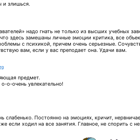
ы и злишься.
авателей» надо гнать не только из высших учебных зав
, что здесь замешаны личные эмоции критика, все объе
проблемы с психикой, причем очень серьезные. Сочувс
ствую вам, если у вас преподает она. Удачи вам.
rg
няющая предмет.
т
о-о-очень
увлекательно!
ь слабенько. Постоянно на эмоциях, кричит, нервничае
е если ходил на все занятия. Главное, не спорить с н