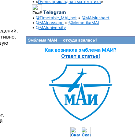
• «
Очень прикладная математика
»
Telegram
•
@Timetable_MAI_bot
•
@MAIslushaet
•
@MAIpassage
•
@MemetikaMAI
•
@MAIuniversity
едений,
ктивно.
Эмблема МАИ — откуда взялась?
твую
Как возникла эмблема МАИ?
Ответ в статье!
т.
ей