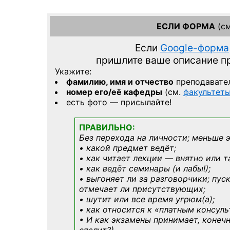
ЕСЛИ ФОРМА
(см
Если
Google-форма
пришлите ваше описание 
Укажите:
фамилию, имя и отчество
преподавате
номер его/её кафедры
(см.
факультет
есть фото — присылайте!
ПРАВИЛЬНО:
Без перехода на личности; меньше 
• какой предмет ведёт;
• как читает лекции — внятно или т
• как ведёт семинары (и лабы!);
• выгоняет ли за разговорчики; пус
отмечает ли присутствующих;
• шутит или все время угрюм(а);
• как относится к «платным консул
• И как экзамены принимает, конечн