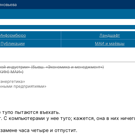
Зиновьева
Информбюро
Ландшафт
Публикации
МАИ
и маёвцы
ой индустрии» (бывш. «Экономика и менеджмент»)
ЭКИН) МАИ»}
оэнергетика»
ичными предприятиями»
 тупо пытаются въехать.
.
С компьютерами
у нее
туго; кажется, она
в них
ничег
кзамене
часа четыре
и отпустит.