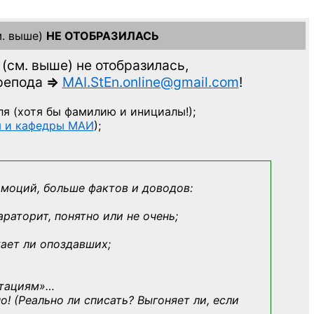
. выше)
НЕ ОТОБРАЗИЛАСЬ
(см. выше)
не отобразилась,
препода
=>
MAI.StEn.online@gmail.com
!
ля
(хотя бы фамилию и инициалы!);
ы и кафедры МАИ
);
эмоций, больше фактов и доводов:
араторит, понятно или не очень;
кает ли опоздавших;
ьтациям»
…
о! (Реально ли списать? Выгоняет ли, если