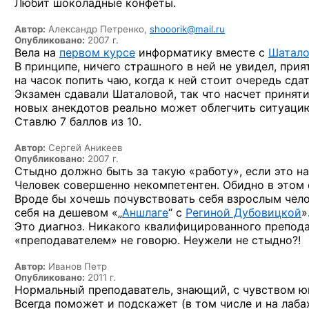
Любит шоколадные конфеты.
Автор:
Александр Петренко,
shooorik@mail.ru
Опубликовано:
2007 г.
Вела на
первом курсе
информатику вместе с
Шатал
В принципе, ничего страшного в ней не увидел, при
на часок попить чаю, когда к ней стоит очередь сдат
Экзамен сдавали Шаталовой, так что насчет приняти
новых анекдотов реально может облегчить ситуаци
Ставлю 7 баллов из 10.
Автор:
Сергей Аникеев
Опубликовано:
2007 г.
Стыдно должно быть за такую «работу», если это н
Человек совершенно некомпетентен. Обидно в этом 
Вроде бы хочешь почувствовать себя взрослым чел
себя на дешевом «„
Аншлаге
“ с
Региной Дубовицкой
»
Это диагноз. Никакого квалифицированного препод
«преподавателем» не говорю. Неужели не стыдно?!
Автор:
Иванов Петр
Опубликовано:
2011 г.
Нормальный преподаватель, знающий, с чувством ю
Всегда поможет и подскажет (в том числе и на лабах