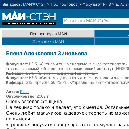
Вы здесь:
МАИ
♥
СтЭн
>
Про преподов
>
Факультет № 3
>
Е. А. 
Про преподов МАИ
Символика МАИ
Елена Алексеевна Зиновьева
Факультет:
№ 5, «Экономика и менеджмент высокотехнологичн
{так называемый «Инженерно-экономический институт (ИНЖ
Кафедра:
504, «
[Экономическая информатика]
»
Факультет:
№ 3, «Системы управления, информатика и электр
Кафедра:
315 (прежде 506/504), «Управление высокотехнолог
Автор:
Bliss
Опубликовано:
2002 г.
Очень веселая женщина.
На лекциях
только
и делает,
что смеется. Остальные
Очень любит мальчиков,
а девочек
терпеть
не может
не смыслит.
«Троячок» получить проще простого: помучает
на э