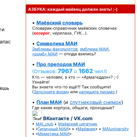
АЗБУКА: каждый маёвец должен
знать! ;-)
•
Маёвский словарь
Словарик-справочник
маёвских словечек
ти
(
козерог
,
черепаха
,
ГУК…
).
запас
•
Символика МАИ
Эмблемы факультетов
,
эмблема МАИ
,
«ромб» МАИ
— откуда взялись?
•
Про преподов МАИ
7967
1662
(Отзывов:
о
чел.!)
Кто —
человек,
а кто —
«Армагеддон»? ;-)
Узнайте!
Вы знаете
что-то
ещё?!
Так сообщите!
аешь
(
Заполните форму
или
напишите письмо
.)
•
План МАИ
(и
спутниковый снимок
)
Где какие корпуса, общаги, проходные?
ВКонтакте / VK.com
•
MAI_club
•
Маёвский цитатник
• «
Типичный МАИ
» • «
Маёвник
» •
MAIuniversity
• «
Меметика МАИ
»