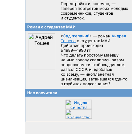
Перестройки и, конечно, —
галерея портретов моих молодых
современников, студентов
и студенток.
Роман о студентах МАИ
«
Сад желаний
» — роман
Андрея
Тошева
о студентах МАИ.
Действие происходит
в 1989—1990 гг.
Что делать простому маёвцу,
на чью голову свалились разом
неоднозначная любовь, диплом,
развал CCCP, и, вдобавок
ко всему, — инопланетная
цивилизация, затаившаяся
где-то
в глубинах подсознания?..
Нас сосчитали