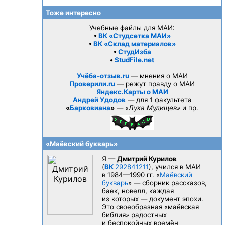
Тоже интересно
Учебные файлы для МАИ:
•
ВК «Студсетка МАИ»
•
ВК «Склад материалов»
•
СтудИзба
•
StudFile.net
Учёба-отзыв.ru
— мнения о МАИ
Проверили.ru
— режут правду о МАИ
Яндекс.Карты о МАИ
Андрей Удодов
— для 1 факультета
«
Барковиана
»
—
«Лука Мудищев»
и пр.
«Маёвский букварь»
Я —
Дмитрий Курилов
(
ВК
292841211
), учился в МАИ
в 1984—1990 гг.
«
Маёвский
букварь
» — сборник рассказов,
баек, новелл, каждая
из которых — документ эпохи.
Это своеобразная «маёвская
библия» радостных
и беспокойных времён