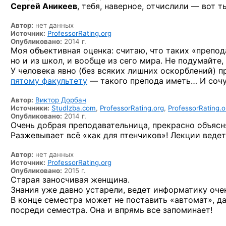
Сергей Аникеев
, тебя, наверное, отчислили — вот т
Автор:
нет данных
Источник:
ProfessorRating.org
Опубликовано:
2014 г.
Моя объективная оценка: считаю, что таких «препод
но и из школ, и вообще из сего мира. Не подумайте
У человека явно (без всяких лишних оскорблений) 
пятому факультету
— такого препода иметь… И сочув
Автор:
Виктор Дорбан
Источники:
StudIzba.com
,
ProfessorRating.org
,
ProfessorRating.o
Опубликовано:
2014 г.
Очень добрая преподавательница, прекрасно объяс
Разжевывает всё «как для птенчиков»! Лекции веде
Автор:
нет данных
Источник:
ProfessorRating.org
Опубликовано:
2015 г.
Старая заносчивая женщина.
Знания уже давно устарели, ведет информатику очен
В конце семестра может не поставить «автомат», даж
посреди семестра. Она и впрямь все запоминает!