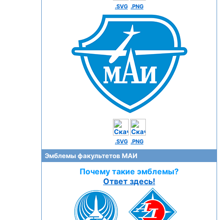
.SVG
.PNG
.SVG
.PNG
Эмблемы факультетов МАИ
Почему такие эмблемы?
Ответ здесь!