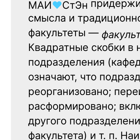
придержи
МАИ
♥
СтЭн
смысла и традиционн
факультеты —
факуль
Квадратные скобки в 
подразделения (кафед
означают, что подраз
реорганизовано; пере
расформировано; вклю
другого подразделени
факультета) и т. п. Н