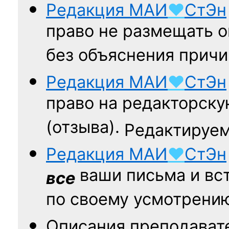
Редакция
МАИ
♥
СтЭн
право не размещать о
без объяснения причи
Редакция
МАИ
♥
СтЭн
право на редакторску
(отзыва).
Редактируем
Редакция
МАИ
♥
СтЭн
ваши письма и вст
все
по своему усмотрени
Описания преподават