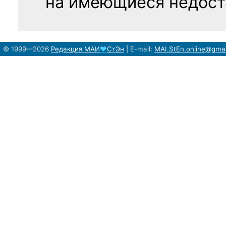
на имеющиеся недост
© 1999—2026
Редакция
МАИ
♥
СтЭн
|
E-mail:
MAI.StEn.online@gma