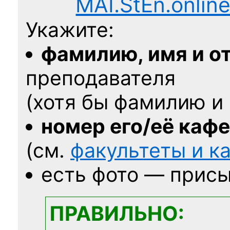
MAI.StEn.onlin
Укажите:
фамилию, имя и о
преподавателя
(хотя бы фамилию и 
номер его/её каф
(см.
факультеты и 
есть фото — присы
ПРАВИЛЬНО: