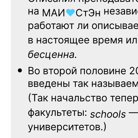
на
независ
МАИ
♥
СтЭн
работают ли описыва
в настоящее время ил
бесценна.
Во второй половине
2
введены так называе
(Так начальство тепе
факультеты:
— 
schools
университетов.)