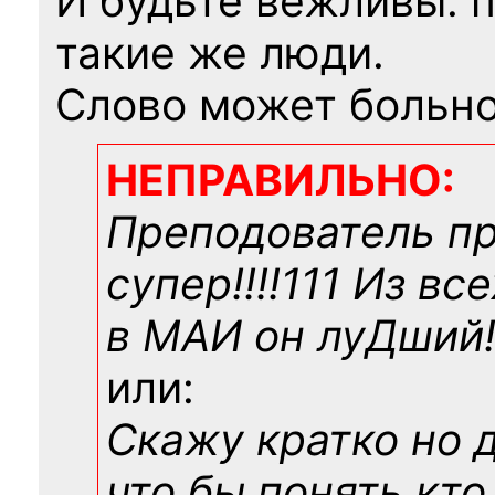
И будьте вежливы: 
такие же люди.
Слово может больно
НЕПРАВИЛЬНО:
Преподователь п
супер!!!!111 Из вс
в МАИ он луДший!!
или:
Скажу кратко но 
что бы понять кто