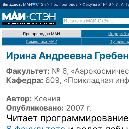
Вы здесь:
МАИ
♥
СтЭн
>
Про преподов
>
Факультет № 6
>
И. А. 
Про преподов МАИ
Информбю
Символика МАИ
Публикац
Ирина Андреевна Гребе
Факультет:
№ 6, «Аэрокосмичес
Кафедра:
609, «Прикладная ин
Автор:
Ксения
Опубликовано:
2007 г.
Читает программирование