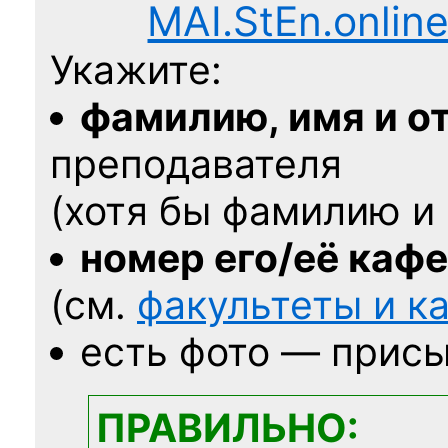
MAI.StEn.onlin
Укажите:
фамилию, имя и о
преподавателя
(хотя бы фамилию и 
номер его/её каф
(см.
факультеты и 
есть фото — присы
ПРАВИЛЬНО: