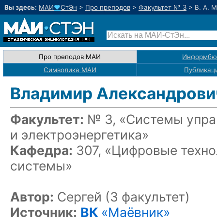
Вы здесь:
МАИ
♥
СтЭн
>
Про преподов
>
Факультет № 3
>
В. А. 
Про преподов МАИ
Информбю
Символика МАИ
Публикац
Владимир Александров
Факультет:
№ 3, «Системы упра
и электроэнергетика»
Кафедра:
307, «Цифровые техн
системы»
Автор:
Сергей (3 факультет)
Источник:
ВК
«Маёвник»