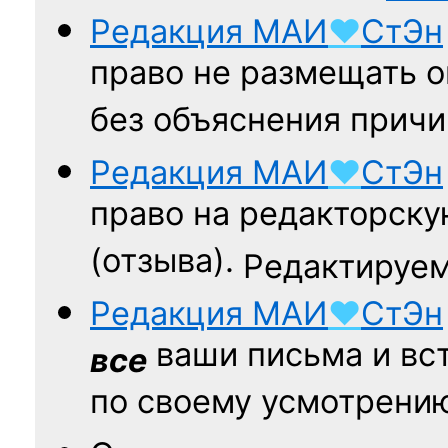
Редакция
МАИ
♥
СтЭн
право не размещать о
без объяснения причи
Редакция
МАИ
♥
СтЭн
право на редакторску
(отзыва).
Редактируем
Редакция
МАИ
♥
СтЭн
ваши письма и вст
все
по своему усмотрени