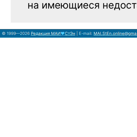
на имеющиеся недост
© 1999—2026
Редакция
МАИ
♥
СтЭн
|
E-mail:
MAI.StEn.online@gma