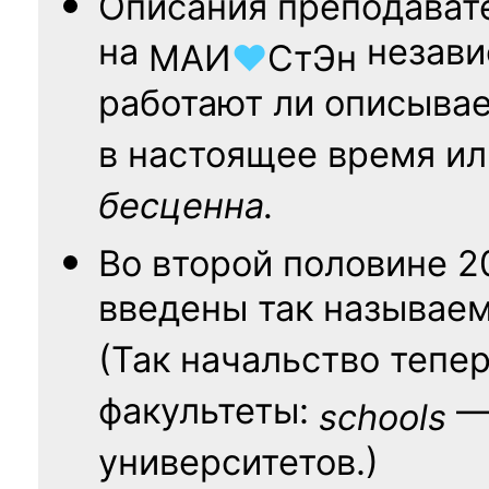
Описания преподават
на
независ
МАИ
♥
СтЭн
работают ли описыва
в настоящее время ил
бесценна.
Во второй половине
2
введены так называе
(Так начальство тепе
факультеты:
— 
schools
университетов.)