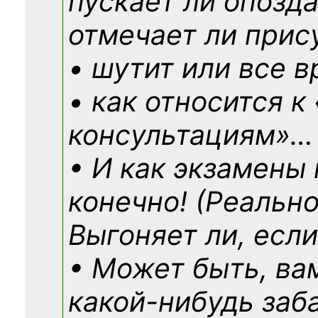
пускает ли опозд
отмечает ли прис
• шутит или все в
• как относится к
консультациям»
…
• И как экзамены
конечно! (Реально
Выгоняет ли, если
• Может быть, ва
какой-нибудь
заб