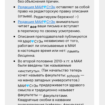
без объяснения причин.
Редакция
МАИ
♥
СтЭн
оставляет за собой
право на редакторскую правку описания
(отзыва).
Редактируем бережно! :-)
Редакция
МАИ
♥
СтЭн
внимательно
читает
ваши письма и вступает
все
в переписку по своему усмотрению.
Описания преподавателей публикуются
на
независимо от того,
МАИ
♥
СтЭн
работают ли описываемые в МАИ
в настоящее время или нет:
память
бесценна.
Во второй половине
2010-х гг.
в МАИ
были введены так называемые
(Так начальство теперь
«институты».
хочет называть факультеты:
—
schools
на манер западных университетов.)
придерживается здравого
МАИ
♥
СтЭн
смысла и традиционно называет
факультеты —
факультетами.
Квадратные скобки в названии