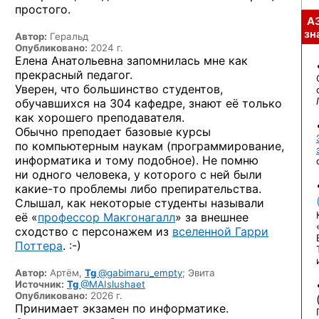
простого.
А
зна
Автор:
Геральд
Опубликовано:
2024 г.
Елена Анатольевна запомнилась мне как
прекрасный педагог.
Уверен, что большинство студентов,
обучавшихся на 304 кафедре, знают её только
как хорошего преподавателя.
Обычно преподает базовые курсы
по компьютерным наукам (программирование,
информатика и тому подобное). Не помню
ни одного человека, у которого с ней были
какие-то
проблемы либо препирательства.
Слышал, как некоторые студенты называли
её «
профессор Макгонагалл
» за внешнее
сходство с персонажем из
вселенной Гарри
Поттера
. :-)
Автор:
Артём,
Tg
@gabimaru_empty
;
Эвита
Источник:
Tg
@MAIslushaet
Опубликовано:
2026 г.
Принимает экзамен по информатике.