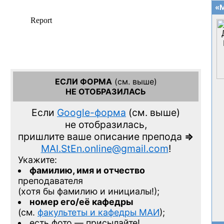
«М
ЕСЛИ ФОРМА
(см. выше)
НЕ ОТОБРАЗИЛАСЬ
Если
Google-форма
(см. выше)
не отобразилась,
пришлите ваше описание препода
=>
MAI.StEn.online@gmail.com
!
Укажите:
фамилию, имя и отчество
преподавателя
(хотя бы фамилию и инициалы!);
номер его/её кафедры
(см.
факультеты и кафедры МАИ
);
есть фото — присылайте!