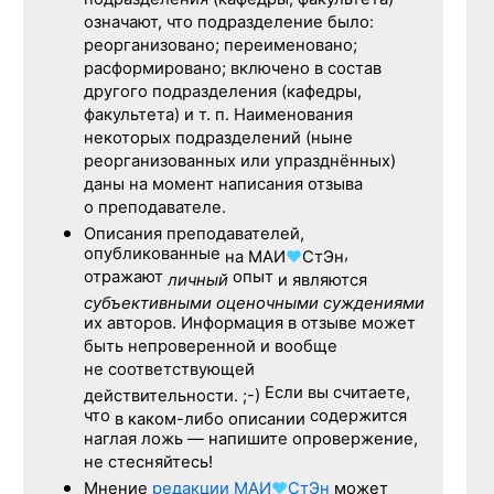
подразделения (кафедры, факультета)
означают, что подразделение было:
реорганизовано; переименовано;
расформировано; включено в состав
другого подразделения (кафедры,
факультета) и т. п. Наименования
некоторых подразделений (ныне
реорганизованных или упразднённых)
даны на момент написания отзыва
о преподавателе.
Описания преподавателей,
опубликованные
,
на
МАИ
♥
СтЭн
отражают
опыт
личный
и являются
субъективными оценочными суждениями
их авторов. Информация в отзыве может
быть непроверенной и вообще
не соответствующей
Если вы считаете,
действительности. ;-)
что
содержится
в каком-либо описании
наглая ложь — напишите опровержение,
не стесняйтесь!
Мнение
редакции
МАИ
♥
СтЭн
может