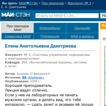
Вы здесь:
МАИ
♥
СтЭн
>
Про преподов
>
Факультет № 3
>
Е. А. Дмитриева
Пл
Про преподов
Информбюро
Ландшафт
МАИ
Символика МАИ
Публикации
МАИ
и маёвцы
О
Елена Анатольевна Дмитриева
Факультет:
№ 3, «Системы управления, информатика
и электроэнергетика»
Кафедра:
304, «Вычислительные машины, системы
и сети»
Автор:
Аноним (3 факультет)
Источник:
ВК
«Маёвник»
Опубликовано:
2016 г.
Хороший преподаватель.
Лекции ведет отлично.
Если у нее на лабораторных не пинать
мужские органы, а делать вид, что тебе
интересно, — сдать зачет и экзамен ей проще