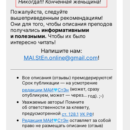
Никогда!!! Конченная
женьщина!
Пожалуйста, следуйте
вышеприведенным рекомендациям!
Они для того, чтобы описания преподов
получались
информативными
и полезными.
Чтобы их было
интересно читать!
Напишите нам:
MAI.StEn.online@gmail.com
!
Все описания (отзывы) премодерируются!
Срок публикации — на усмотрение
(может, сразу
редакции
МАИ
♥
СтЭн
опубликуем, может — через…
год). ;-)
Уважаемые авторы! Помните
об ответственности за клевету,
предусмотренной
ст. 128.1
УК РФ
!
Редакция
МАИ
♥
СтЭн
оставляет за собой
право не размещать описание (отзыв)