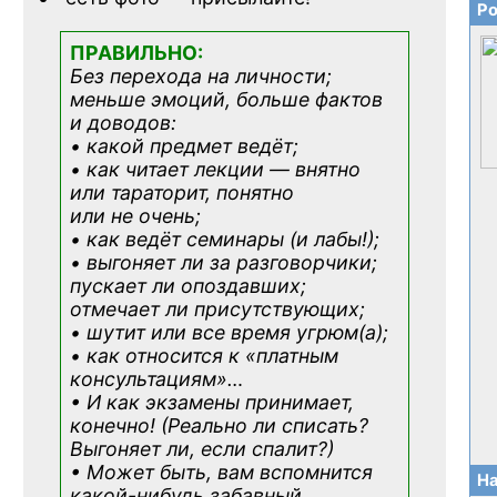
Ро
ПРАВИЛЬНО:
Без перехода на личности;
меньше эмоций, больше фактов
и доводов:
• какой предмет ведёт;
• как читает лекции — внятно
или тараторит, понятно
или не очень;
• как ведёт семинары (и лабы!);
• выгоняет ли за разговорчики;
пускает ли опоздавших;
отмечает ли присутствующих;
• шутит или все время угрюм(а);
• как относится к «платным
консультациям»
…
• И как экзамены принимает,
конечно! (Реально ли списать?
Выгоняет ли, если спалит?)
• Может быть, вам вспомнится
На
какой-нибудь
забавный