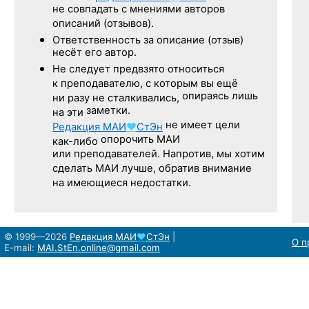
не совпадать с мнениями авторов
описаний (отзывов).
Ответственность
за описание
(отзыв)
несёт его автор.
Не следует
предвзято относиться
к преподавателю,
с которым
вы ещё
опираясь лишь
ни разу
не сталкивались,
заметки.
на эти
не имеет цели
Редакция
МАИ
♥
СтЭн
опорочить МАИ
как-либо
или преподавателей. Напротив, мы хотим
сделать МАИ лучше, обратив внимание
на имеющиеся недостатки.
© 1999—2026
Редакция
МАИ
♥
СтЭн
|
О п
E-mail:
MAI.StEn.online@gmail.com