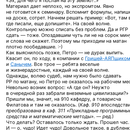
«Эх, для чего я послан на эту землю?..»
Материал дает неплохо, но экспромтом. Явно
не готовится к семинару. Вспомнит формулы, напиш
на доске, сотрет. Начнем решать пример: «Вот, там 
где писали, еще допишите». На своей волне.
Контрольную можно списать без проблем. Да и РГР
сдать — тоже. Опоздавшим чуть ли не на сорок мин
и слова не скажет. Поэтому мы приходим на матан
плотно
пообедавшие. :-)
Как выяснилось позже, Петро — не дурак выпить.
Квасит он, по ходу, в компании
с
Гришей-АЯПщико
и
Cанычем
. Все трое — ребята веселые
и жизнерадостные, каждый на своей волне.
Однажды, волею судеб, нам нужно было сдавать
РР по матану, но Петро не оказалось на рабочем ме
Невольно возник вопрос: «А где он? Неужто
в очередной раз забрали внеземные цивилизации?»
Пришли мы, значит, на 910 кафедру, а товарисча
Филатова и там не оказалось. (
Каф. 910 впоследств
преобразована в каф. 311 «Прикладные программны
средства и математические методы». — ред.
)
Что делать? Оставалось только ждать. Прошел час.
И — о, чудо!
Идет чудо! Довольное такое, в дубленк