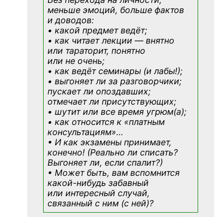
меньше эмоций, больше фактов
и доводов:
• какой предмет ведёт;
• как читает лекции — внятно
или тараторит, понятно
или не очень;
• как ведёт семинары (и лабы!);
• выгоняет ли за разговорчики;
пускает ли опоздавших;
отмечает ли присутствующих;
• шутит или все время угрюм(а);
• как относится к «платным
консультациям»
…
• И как экзамены принимает,
конечно! (Реально ли списать?
Выгоняет ли, если спалит?)
• Может быть, вам вспомнится
какой-нибудь
забавный
или интересный случай,
связанный с ним (с ней)?