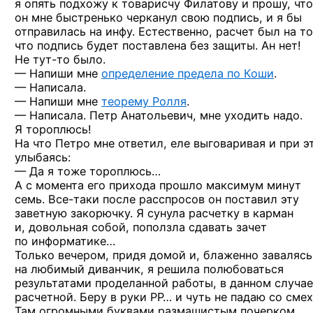
я опять подхожу к товарисчу Филатову и прошу, чт
он мне быстренько черканул свою подпись, и я бы
отправилась на инфу. Естественно, расчет был на то
что подпись будет поставлена без защиты. Ан нет!
Не тут-то
было.
— Напиши мне
определение предела по Коши
.
— Написала.
— Напиши мне
теорему Ролля
.
— Написала. Петр Анатольевич, мне уходить надо.
Я тороплюсь!
На что Петро мне ответил, еле выговаривая и при э
улыбаясь:
— Да я тоже тороплюсь…
А с момента его прихода прошло максимум минут
семь.
Все-таки
после расспросов он поставил эту
заветную закорючку. Я сунула расчетку в карман
и, довольная собой, поползла сдавать зачет
по информатике…
Только вечером, придя домой и, блаженно завалясь
на любимый диванчик, я решила полюбоваться
результатами проделанной работы, в данном случа
расчетной. Беру в руки РР… и чуть не падаю со смех
Там огромными буквами размашистым почерком