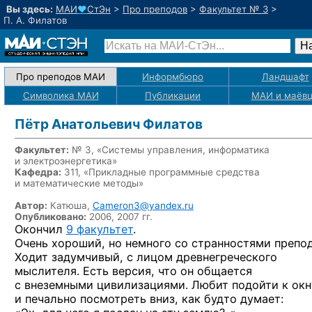
Вы здесь:
МАИ
♥
СтЭн
>
Про преподов
>
Факультет № 3
>
П. А. Филатов
Про преподов МАИ
Информбюро
Ландшафт
Символика МАИ
Публикации
МАИ
и маёв
Пётр Анатольевич Филатов
Факультет:
№ 3, «Системы управления, информатика
и электроэнергетика»
Кафедра:
311, «Прикладные программные средства
и математические методы»
Автор:
Катюша,
Cameron3@yandex.ru
Опубликовано:
2006, 2007 гг.
Окончил
9 факультет
.
Очень хороший, но немного со странностями препод
Ходит задумчивый, с лицом древнегреческого
мыслителя. Есть версия, что он общается
с внеземными цивилизациями. Любит подойти к окн
и печально посмотреть вниз, как будто думает: