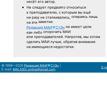
несёт его автор.
Не следует
предвзято относиться
к преподавателю,
с которым
вы ещё
опираясь лишь
ни разу
не сталкивались,
заметки.
на эти
не имеет цели
Редакция
МАИ
♥
СтЭн
опорочить МАИ
как-либо
или преподавателей. Напротив, мы хотим
сделать МАИ лучше, обратив внимание
на имеющиеся недостатки.
© 1999—2026
Редакция
МАИ
♥
СтЭн
|
О п
E-mail:
MAI.StEn.online@gmail.com