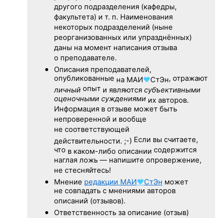
другого подразделения (кафедры,
факультета) и т. п. Наименования
некоторых подразделений (ныне
реорганизованных или упразднённых)
даны на момент написания отзыва
о преподавателе.
Описания преподавателей,
опубликованные
, отражают
на
МАИ
♥
СтЭн
опыт
личный
и являются
субъективными
оценочными суждениями
их авторов.
Информация в отзыве может быть
непроверенной и вообще
не соответствующей
Если вы считаете,
действительности. ;-)
что
содержится
в каком-либо описании
наглая ложь — напишите опровержение,
не стесняйтесь!
Мнение
редакции
МАИ
♥
СтЭн
может
не совпадать с мнениями авторов
описаний (отзывов).
Ответственность
за описание
(отзыв)