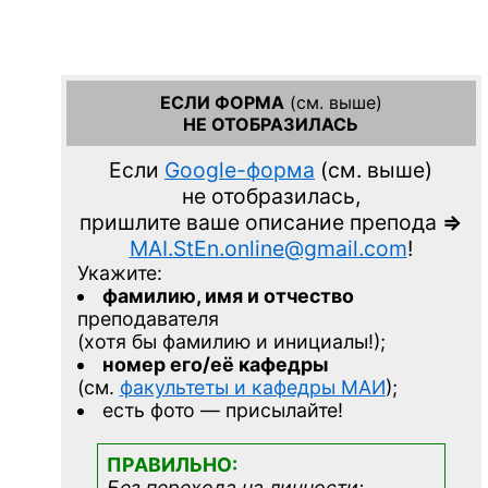
ЕСЛИ ФОРМА
(см. выше)
НЕ ОТОБРАЗИЛАСЬ
Если
Google-форма
(см. выше)
не отобразилась,
пришлите ваше описание препода
=>
MAI.StEn.online@gmail.com
!
Укажите:
фамилию, имя и отчество
преподавателя
(хотя бы фамилию и инициалы!);
номер его/её кафедры
(см.
факультеты и кафедры МАИ
);
есть фото — присылайте!
ПРАВИЛЬНО:
Без перехода на личности;