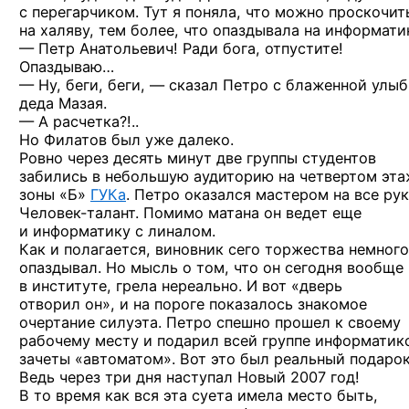
с перегарчиком. Тут я поняла, что можно проскочит
на халяву, тем более, что опаздывала на информати
— Петр Анатольевич! Ради бога, отпустите!
Опаздываю…
— Ну, беги, беги, — сказал Петро с блаженной улы
деда Мазая.
— А расчетка?!..
Но Филатов был уже далеко.
Ровно через десять минут две группы студентов
забились в небольшую аудиторию на четвертом эта
зоны «Б»
ГУКа
. Петро оказался мастером на все рук
Человек-талант.
Помимо матана он ведет еще
и информатику с линалом.
Как и полагается, виновник сего торжества немного
опаздывал. Но мысль о том, что он сегодня вообще
в институте, грела нереально. И вот «дверь
отворил он», и на пороге показалось знакомое
очертание силуэта. Петро спешно прошел к своему
рабочему месту и подарил всей группе информатик
зачеты «автоматом». Вот это был реальный подарок
Ведь через три дня наступал Новый 2007 год!
В то время как вся эта суета имела место быть,