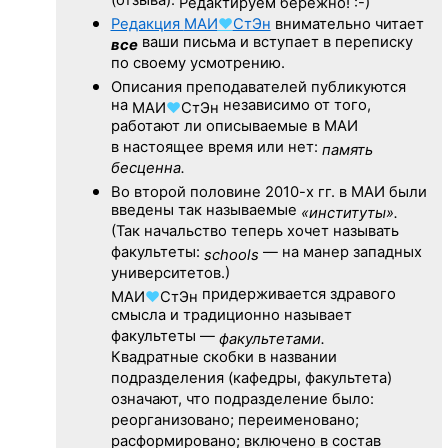
(отзыва).
Редактируем бережно! :-)
Редакция
МАИ
♥
СтЭн
внимательно читает
ваши письма и вступает в переписку
все
по своему усмотрению.
Описания преподавателей публикуются
на
независимо от того,
МАИ
♥
СтЭн
работают ли описываемые в МАИ
в настоящее время или нет:
память
бесценна.
Во второй половине
2010-х гг.
в МАИ были
введены так называемые
«институты».
(Так начальство теперь хочет называть
факультеты:
— на манер западных
schools
университетов.)
придерживается здравого
МАИ
♥
СтЭн
смысла и традиционно называет
факультеты —
факультетами.
Квадратные скобки в названии
подразделения (кафедры, факультета)
означают, что подразделение было:
реорганизовано; переименовано;
расформировано; включено в состав