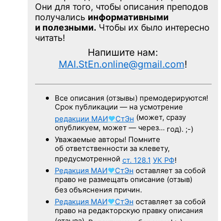
Они для того, чтобы описания преподов
получались
информативными
и полезными.
Чтобы их было интересно
читать!
Напишите нам:
MAI.StEn.online@gmail.com
!
Все описания (отзывы) премодерируются!
Срок публикации — на усмотрение
(может, сразу
редакции
МАИ
♥
СтЭн
опубликуем, может — через…
год). ;-)
Уважаемые авторы! Помните
об ответственности за клевету,
предусмотренной
ст. 128.1
УК РФ
!
Редакция
МАИ
♥
СтЭн
оставляет за собой
право не размещать описание (отзыв)
без объяснения причин.
Редакция
МАИ
♥
СтЭн
оставляет за собой
право на редакторскую правку описания