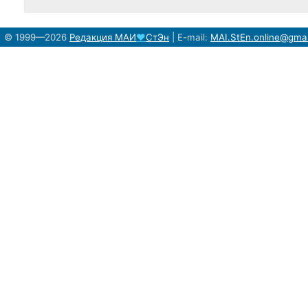
© 1999—2026
Редакция
МАИ
♥
СтЭн
|
E-mail:
MAI.StEn.online@gma