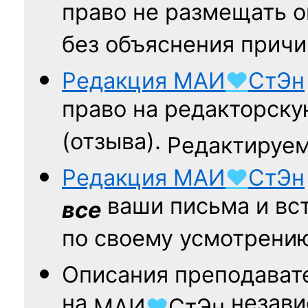
право не размещать о
без объяснения причи
Редакция
МАИ
♥
СтЭн
право на редакторску
(отзыва).
Редактируем
Редакция
МАИ
♥
СтЭн
ваши письма и вст
все
по своему усмотрени
Описания преподават
на
независ
МАИ
♥
СтЭн