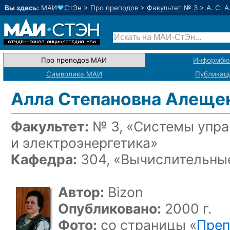
Вы здесь:
МАИ
♥
СтЭн
>
Про преподов
>
Факультет № 3
>
А. С. 
Про преподов МАИ
Информбю
Символика МАИ
Публикац
Алла Степановна Алеще
Факультет:
№ 3, «Системы упра
и электроэнергетика»
Кафедра:
304, «Вычислительные
Автор:
Bizon
Опубликовано:
2000 г.
Фото:
со страницы «
Преп