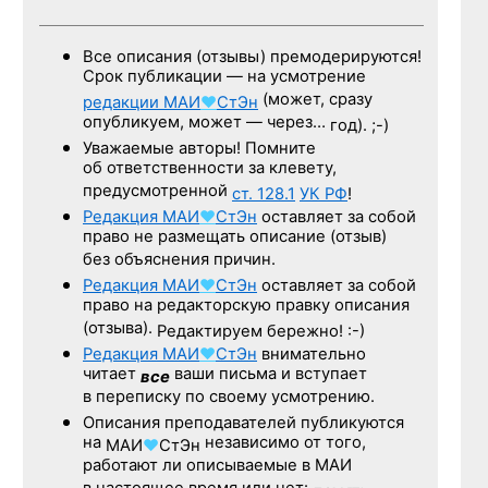
Все описания (отзывы) премодерируются!
Срок публикации — на усмотрение
(может, сразу
редакции
МАИ
♥
СтЭн
опубликуем, может — через…
год). ;-)
Уважаемые авторы! Помните
об ответственности за клевету,
предусмотренной
ст. 128.1
УК РФ
!
Редакция
МАИ
♥
СтЭн
оставляет за собой
право не размещать описание (отзыв)
без объяснения причин.
Редакция
МАИ
♥
СтЭн
оставляет за собой
право на редакторскую правку описания
(отзыва).
Редактируем бережно! :-)
Редакция
МАИ
♥
СтЭн
внимательно
читает
ваши письма и вступает
все
в переписку по своему усмотрению.
Описания преподавателей публикуются
на
независимо от того,
МАИ
♥
СтЭн
работают ли описываемые в МАИ