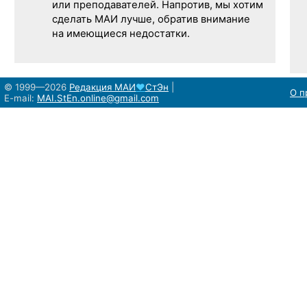
или преподавателей. Напротив, мы хотим
сделать МАИ лучше, обратив внимание
на имеющиеся недостатки.
© 1999—2026
Редакция
МАИ
♥
СтЭн
|
О п
E-mail:
MAI.StEn.online@gmail.com