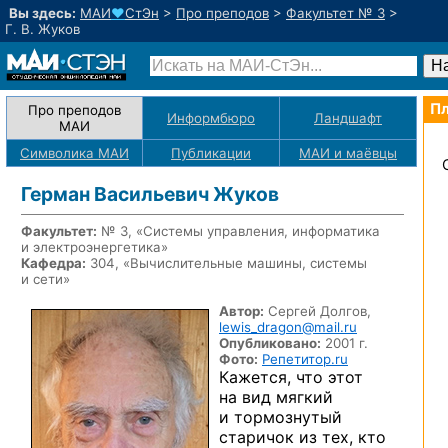
Вы здесь:
МАИ
♥
СтЭн
>
Про преподов
>
Факультет № 3
>
Г. В. Жуков
Пл
Про преподов
Информбюро
Ландшафт
МАИ
Символика МАИ
Публикации
МАИ
и маёвцы
Герман Васильевич Жуков
Факультет:
№ 3, «Системы управления, информатика
и электроэнергетика»
Кафедра:
304, «Вычислительные машины, системы
и сети»
Автор:
Сергей Долгов,
lewis_dragon@mail.ru
Опубликовано:
2001 г.
Фото:
Репетитор.ru
Кажется, что этот
на вид
мягкий
и тормознутый
старичок
из тех,
кто