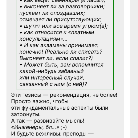
• выгоняет ли за разговорчики;
пускает ли опоздавших;
отмечает ли присутствующих;
• шутит или все время угрюм(а);
• как относится к «платным
консультациям»
…
• И как экзамены принимает,
конечно! (Реально ли списать?
Выгоняет ли, если спалит?)
• Может быть, вам вспомнится
какой-нибудь
забавный
или интересный случай,
связанный с ним (с ней)?
Эти тезисы — рекомендация, не более!
Просто важно, чтобы
эти фундаментальные аспекты были
затронуты.
А так — развивайте мысль!
«Инженеры, бл…»
;-)
И будьте вежливы: преподы —