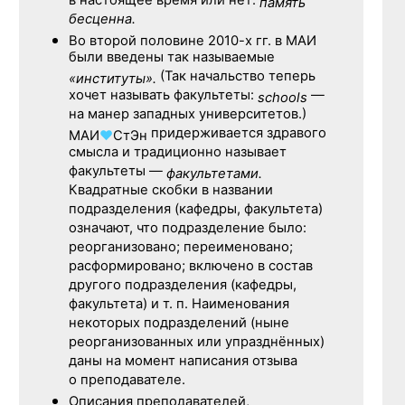
в настоящее время или нет:
память
бесценна.
Во второй половине
2010-х гг.
в МАИ
были введены так называемые
(Так начальство теперь
«институты».
хочет называть факультеты:
—
schools
на манер западных университетов.)
придерживается здравого
МАИ
♥
СтЭн
смысла и традиционно называет
факультеты —
факультетами.
Квадратные скобки в названии
подразделения (кафедры, факультета)
означают, что подразделение было:
реорганизовано; переименовано;
расформировано; включено в состав
другого подразделения (кафедры,
факультета) и т. п. Наименования
некоторых подразделений (ныне
реорганизованных или упразднённых)
даны на момент написания отзыва
о преподавателе.
Описания преподавателей,