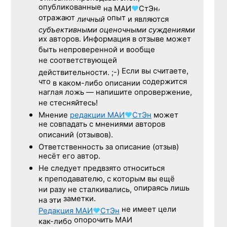
опубликованные
,
на
МАИ
♥
СтЭн
отражают
опыт
личный
и являются
субъективными оценочными суждениями
их авторов. Информация в отзыве может
быть непроверенной и вообще
не соответствующей
Если вы считаете,
действительности. ;-)
что
содержится
в каком-либо описании
наглая ложь — напишите опровержение,
не стесняйтесь!
Мнение
редакции
МАИ
♥
СтЭн
может
не совпадать с мнениями авторов
описаний (отзывов).
Ответственность
за описание
(отзыв)
несёт его автор.
Не следует
предвзято относиться
к преподавателю,
с которым
вы ещё
опираясь лишь
ни разу
не сталкивались,
заметки.
на эти
не имеет цели
Редакция
МАИ
♥
СтЭн
опорочить МАИ
как-либо