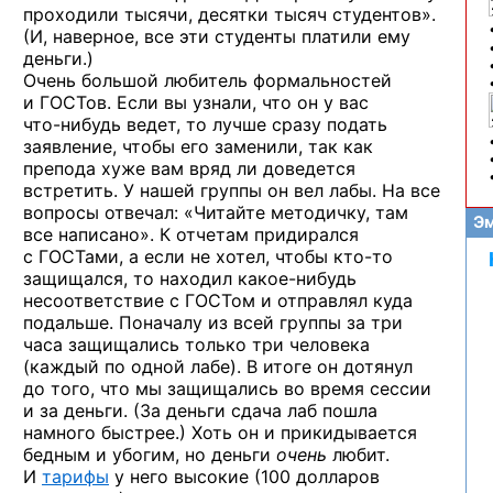
проходили тысячи, десятки тысяч студентов».
(И, наверное,
все эти студенты платили ему
деньги.)
Очень большой любитель формальностей
и ГОСТов.
Если вы узнали, что он
у вас
что-нибудь
ведет,
то лучше
сразу подать
заявление, чтобы его заменили, так как
препода хуже вам
вряд ли
доведется
встретить.
У нашей
группы он вел лабы.
На все
вопросы отвечал: «Читайте методичку, там
Эм
все написано».
К отчетам
придирался
с ГОСТами,
а если
не хотел,
чтобы
кто-то
защищался,
то находил
какое-нибудь
несоответствие
с ГОСТом
и отправлял
куда
подальше. Поначалу
из всей
группы
за три
часа защищались только три человека
(каждый
по одной
лабе).
В итоге
он дотянул
до того,
что мы защищались
во время
сессии
и за деньги.
(За деньги
сдача лаб пошла
намного быстрее.) Хоть он
и прикидывается
бедным
и убогим,
но деньги
очень
любит.
И
тарифы
у него
высокие (100 долларов