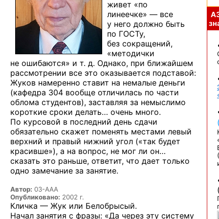
живет «по
линеечке» — все
А
у него должно быть
зна
по ГОСТу,
без сокращений,
«методички
не ошибаются» и т. д.
Однако, при ближайшем
рассмотрении все это оказывается подставой:
Жуков намеренно ставит
на немалые
деньги
(кафедра 304
вообще отличилась
по части
облома студентов), заставляя
за немыслимо
короткие сроки делать… очень много.
По курсовой
в последний
день сдачи
обязательно скажет поменять местами левый
верхний
и правый
нижний угол («так будет
красивше»),
а на вопрос,
не мог ли
он…
сказать это раньше, ответит, что дает только
одно замечание
за занятие.
Автор:
03-AAA
Опубликовано:
2002 г.
Кличка — Жук или Белобрысый.
Начал занятия
с фразы:
«Да через эту систему