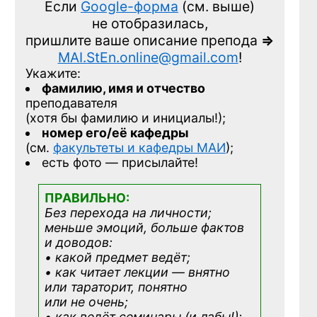
Если
Google-форма
(см. выше)
не отобразилась,
пришлите ваше описание препода
=>
MAI.StEn.online@gmail.com
!
Укажите:
фамилию, имя и отчество
преподавателя
(хотя бы фамилию и инициалы!);
номер его/её кафедры
(см.
факультеты и кафедры МАИ
);
есть фото — присылайте!
ПРАВИЛЬНО:
Без перехода на личности;
меньше эмоций, больше фактов
и доводов:
• какой предмет ведёт;
• как читает лекции — внятно
или тараторит, понятно
или не очень;
• как ведёт семинары (и лабы!);