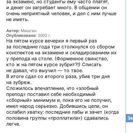
за экзамен),
но студенты
ему часто платят,
и денег
он загребает много.
В общении
он
очень неприятный человек,
и дел
с ним
лучше
не иметь.
Автор:
Мишган
Опубликовано:
2002 г.
На пятом курсе вечерки я первый раз
за последние года три столкнулся со сбором
конспектов на экзамене и складированием их
у препода на столе. (Форменное свинство,
кто ж на пятом курсе зубрит?!) Списать
не давал, что выучил — то твое.
В итоге сдал со второго раза, убив три дня
на зубреж.
Сложилось впечатление, что «злобный
препод» поставил себе необходимый
«сборный» минимум и, пока его не получил,
имел народ серьезно. Добившись цели, он
ослабил хватку: последние лабы и зачет (когда
половина группы
«проплатила»
) сдавались
Эм
легче.