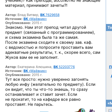
учебник)? Как преподы, абсолютно не знающие
материал, принимают зачеты?!
Автор:
Влад Витвер,
ВК
7629658
Источник:
ВК
«Маёвник»
Опубликовано:
2015 г.
Знакомо. Нам этот препод читал другой
То
предмет (связанный с программированием),
и схема экзамена была та же самая.
После экзамена сходите к своему зав. каф.
с ведомостью и попросите проставить вам
адекватные результаты, т. к., скорее всего, сам
Жуков вам ее не заполнит.
Автор:
Екатерина Алюшина,
ВК
52203776
П
Источник:
ВК
«Маёвник»
Опубликовано:
2015 г.
Тут все просто: нужно уверенно загонять
любую инфу (желательно по предмету). Если
он видит, что ты
что-то
знаешь, то сразу
останавливает и ставит зачет. Если
не прокатит, то на кафедре все равно
«М
проставят. Не парьтесь.