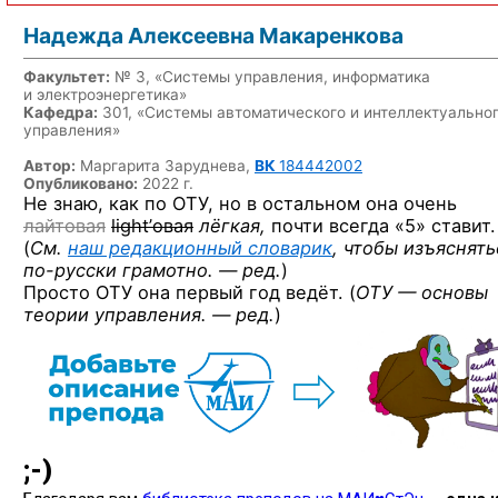
Надежда Алексеевна Макаренкова
Факультет:
№ 3, «Системы управления, информатика
и электроэнергетика»
Кафедра:
301, «Системы автоматического и интеллектуально
управления»
Автор:
Маргарита Заруднева,
ВК
184442002
Опубликовано:
2022 г.
Не знаю, как по ОТУ, но в остальном она очень
лайтовая
light’овая
лёгкая,
почти всегда «5» ставит.
(
См.
наш редакционный словарик
, чтобы изъяснять
по-русски
грамотно. — ред.
)
Просто ОТУ она первый год ведёт. (
ОТУ — основы
теории управления. — ред.
)