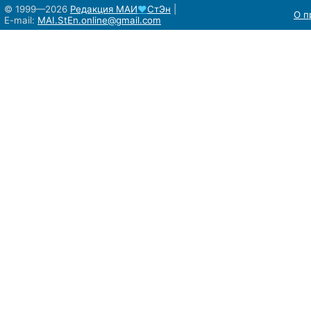
© 1999—2026
Редакция
МАИ
♥
СтЭн
|
О п
E-mail:
MAI.StEn.online@gmail.com