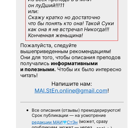
он луДший!!!11
или:
Скажу кратко но достаточно
что бы понять кто она! Такой Суки
как она я не встречал Никогда!!!
Конченная
женьщина!
Пожалуйста, следуйте
вышеприведенным рекомендациям!
Они для того, чтобы описания преподов
получались
информативными
и полезными.
Чтобы их было интересно
читать!
Напишите нам:
MAI.StEn.online@gmail.com
!
Все описания (отзывы) премодерируются!
Срок публикации — на усмотрение
(может, сразу
редакции
МАИ
♥
СтЭн
опубликуем, может — через…