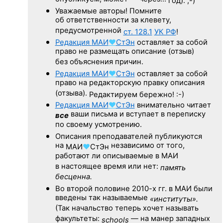
год). ;-)
Уважаемые авторы! Помните
об ответственности за клевету,
предусмотренной
ст. 128.1
УК РФ
!
Редакция
МАИ
♥
СтЭн
оставляет за собой
право не размещать описание (отзыв)
без объяснения причин.
Редакция
МАИ
♥
СтЭн
оставляет за собой
право на редакторскую правку описания
(отзыва).
Редактируем бережно! :-)
Редакция
МАИ
♥
СтЭн
внимательно читает
ваши письма и вступает в переписку
все
по своему усмотрению.
Описания преподавателей публикуются
на
независимо от того,
МАИ
♥
СтЭн
работают ли описываемые в МАИ
в настоящее время или нет:
память
бесценна.
Во второй половине
2010-х гг.
в МАИ были
введены так называемые
«институты».
(Так начальство теперь хочет называть
факультеты:
— на манер западных
schools