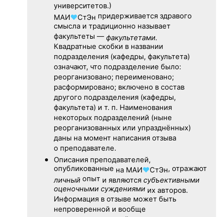
университетов.)
придерживается здравого
МАИ
♥
СтЭн
смысла и традиционно называет
факультеты —
факультетами.
Квадратные скобки в названии
подразделения (кафедры, факультета)
означают, что подразделение было:
реорганизовано; переименовано;
расформировано; включено в состав
другого подразделения (кафедры,
факультета) и т. п. Наименования
некоторых подразделений (ныне
реорганизованных или упразднённых)
даны на момент написания отзыва
о преподавателе.
Описания преподавателей,
опубликованные
, отражают
на
МАИ
♥
СтЭн
опыт
личный
и являются
субъективными
оценочными суждениями
их авторов.
Информация в отзыве может быть
непроверенной и вообще