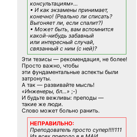
консультациям»
…
• И как экзамены принимает,
конечно! (Реально ли списать?
Выгоняет ли, если спалит?)
• Может быть, вам вспомнится
какой-нибудь
забавный
или интересный случай,
связанный с ним (с ней)?
Эти тезисы — рекомендация, не более!
Просто важно, чтобы
эти фундаментальные аспекты были
затронуты.
А так — развивайте мысль!
«Инженеры, бл…»
;-)
И будьте вежливы: преподы —
такие же люди.
Слово может больно ранить.
НЕПРАВИЛЬНО:
Преподователь просто супер!!!!111
Из всех преподо в в МАИ