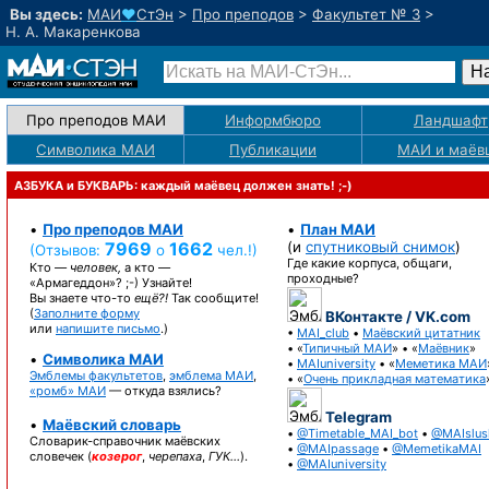
Вы здесь:
МАИ
♥
СтЭн
>
Про преподов
>
Факультет № 3
>
Н. А. Макаренкова
Про преподов МАИ
Информбюро
Ландшафт
Символика МАИ
Публикации
МАИ
и маёв
АЗБУКА и БУКВАРЬ: каждый маёвец должен знать! ;-)
•
Про преподов МАИ
•
План МАИ
7969
1662
(и
спутниковый снимок
)
(Отзывов:
о
чел.!)
Где какие корпуса, общаги,
Кто —
человек,
а кто —
проходные?
«Армагеддон»? ;-)
Узнайте!
Вы знаете
что-то
ещё?!
Так сообщите!
(
Заполните форму
ВКонтакте / VK.com
или
напишите письмо
.)
•
MAI_club
•
Маёвский цитатник
• «
Типичный МАИ
» • «
Маёвник
»
•
Символика МАИ
•
MAIuniversity
• «
Меметика МАИ
Эмблемы факультетов
,
эмблема МАИ
,
• «
Очень прикладная математика
«ромб» МАИ
— откуда взялись?
Telegram
•
Маёвский словарь
•
@Timetable_MAI_bot
•
@MAIslus
Словарик-справочник
маёвских
•
@MAIpassage
•
@MemetikaMAI
словечек (
козерог
,
черепаха
,
ГУК…
).
•
@MAIuniversity