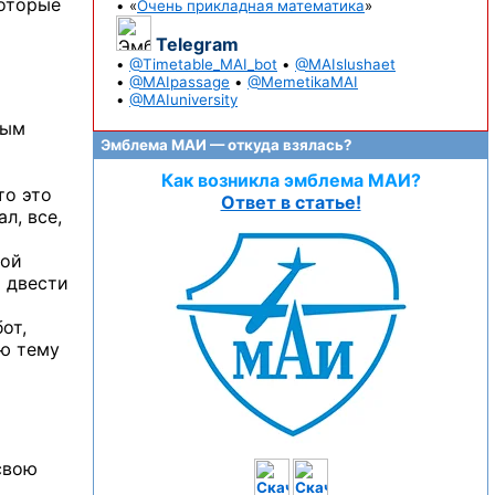
которые
• «
Очень прикладная математика
»
Telegram
•
@Timetable_MAI_bot
•
@MAIslushaet
•
@MAIpassage
•
@MemetikaMAI
•
@MAIuniversity
ным
Эмблема МАИ — откуда взялась?
Как возникла эмблема МАИ?
то это
Ответ в статье!
л, все,
ной
м двести
от,
ую тему
 свою