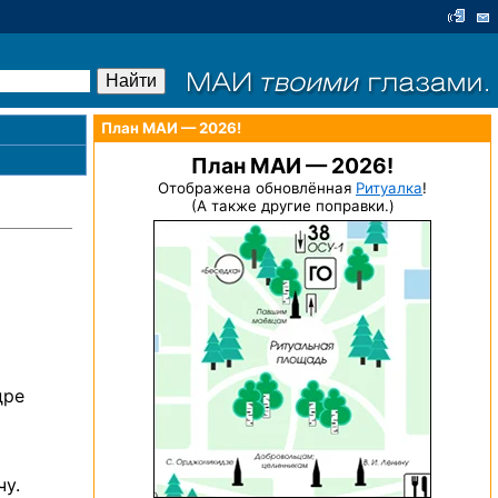
План МАИ — 2026!
План МАИ — 2026!
Отображена обновлённая
Ритуалка
!
(А также другие поправки.)
дре
чу.