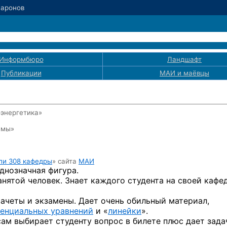
Шаронов
Информбюро
Ландшафт
Публикации
МАИ
и маёвцы
оэнергетика»
емы»
ли 308 кафедры
» сайта
МАИ
днозначная фигура.
анятой
человек. Знает каждого студента
на своей
кафе
зачеты
и экзамены.
Дает очень обильный материал,
енциальных уравнений
и «
линейки
».
сам выбирает студенту вопрос
в билете
плюс дает зада