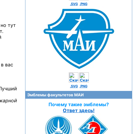
.SVG
.PNG
 но тут
т.
й
 в вас
.SVG
.PNG
 Лучший
Эмблемы факультетов МАИ
ожарной
Почему такие эмблемы?
Ответ здесь!