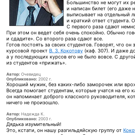
Большинство
не могут
их р
и написан
билет (его даже
н
выписывает
на отдельный
л
и краткий
ответ студента. 
С первого
раза сдают немно
При этом он ведет себя очень спокойно. Обычно го
и сдадите».
Со второго
раза сдают все.
Готов постоять
за своих
студентов. Говорят, что он
курсовой проект
В. З. Кокотову
(каф. 307).
И даже
до
а у последующих
курсов его
не было
вовсе.
С друго
из студентов
«прижать».
Автор:
Очевидец
Опубликовано:
2002 г.
Хороший мужик,
без каких-либо
заморочек или вро
Всегда помогает студентам, которые учатся на его 
он напоминает доброго классного руководителя, ко
ничего не произошло.
Автор:
Надежда К.
Опубликовано:
2003 г.
Дядька изумительный!
Это, кстати,
он нашу
разгильдяйскую группу
от
Коко