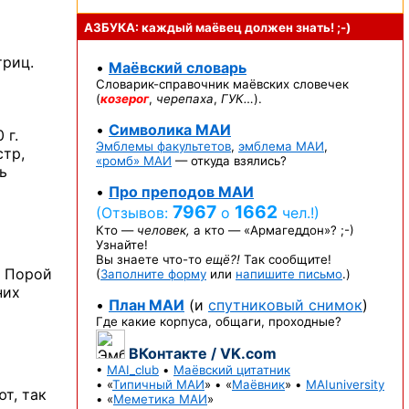
АЗБУКА: каждый маёвец должен
знать! ;-)
риц.
•
Маёвский словарь
Словарик-справочник
маёвских словечек
(
козерог
,
черепаха
,
ГУК…
).
•
Символика МАИ
 г.
Эмблемы факультетов
,
эмблема МАИ
,
тр,
«ромб» МАИ
— откуда взялись?
ь
•
Про преподов МАИ
7967
1662
(Отзывов:
о
чел.!)
Кто —
человек,
а кто —
«Армагеддон»? ;-)
Узнайте!
Вы знаете
что-то
ещё?!
Так сообщите!
. Порой
(
Заполните форму
или
напишите письмо
.)
них
•
План МАИ
(и
спутниковый снимок
)
Где какие корпуса, общаги, проходные?
ВКонтакте / VK.com
•
MAI_club
•
Маёвский цитатник
• «
Типичный МАИ
» • «
Маёвник
» •
MAIuniversity
т, так
• «
Меметика МАИ
»