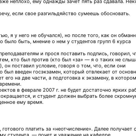
аже неплохо, ему однажды зачет пять раз сдавала. Не
ечу, если свое разгильдяйство сумеешь обосновать.
ю, я у него не обучался), но после того, как он обман
о было быть, мнение о нем у студентов групп 6 курса
преподавателям и прося поставить подпись, говорил, ч
ем, кто был против (кто был «за» — я о таких не слыша
, он поставил условие, говоря о том, что, если они
го был введен госэкзамен, который отвлекает от основ
т его на две части, а подготовка к экзамену, в которо
времени.
ктов в феврале 2007 г. не будет достаточно ярких раб
 сокращается, и студент должен выбрать более скромн
еденное ему время.
, готового платить за «неотчисление». Далее получает
му студента, — почет и уважение на кафедре.