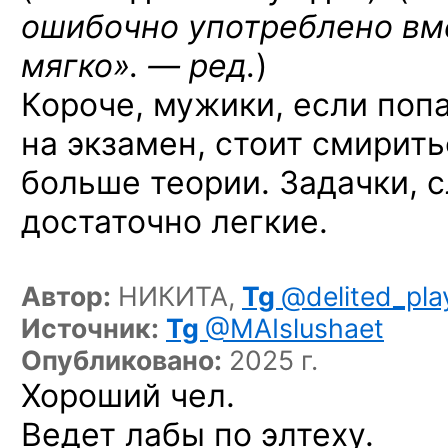
ошибочно употреблено вм
мягко». — ред.
)
Короче, мужики, если поп
на экзамен, стоит смирить
больше теории. Задачки, с
достаточно легкие.
Автор:
НИКИТА,
Tg
@delited_pla
Источник:
Tg
@MAIslushaet
Опубликовано:
2025 г.
Хороший чел.
Ведет лабы по элтеху.