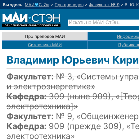
Вы здесь:
МАИ
♥
СтЭн
>
Про преподов
>
Факультет № 9
>
В. Ю. 
Про преподов МАИ
Информбю
Символика МАИ
Публикац
Владимир Юрьевич Кири
Факультет:
№ 3, «Системы упра
и электроэнергетика»
Кафедра:
309
(ныне 909)
, «
[Тео
электротехника]
»
Факультет:
№ 9, «Общеинженерн
Кафедра:
909 (прежде 309), «Т
электротехника»