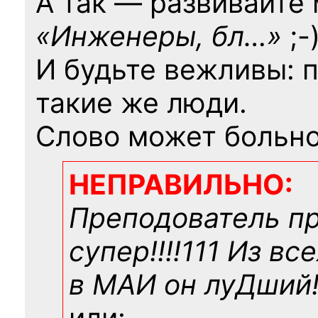
А так — развивайте
«Инженеры, бл…»
;-
И будьте вежливы: 
такие же люди.
Слово может больно
НЕПРАВИЛЬНО:
Преподователь п
супер!!!!111 Из вс
в МАИ он луДший!!
или: