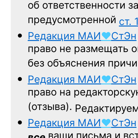
об ответственности за
предусмотренной
ст. 
Редакция
МАИ
♥
СтЭн
право не размещать о
без объяснения причи
Редакция
МАИ
♥
СтЭн
право на редакторску
(отзыва).
Редактируем
Редакция
МАИ
♥
СтЭн
ваши письма и вст
все