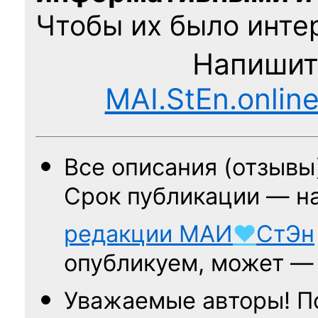
Чтобы их было интер
Напишит
MAI.StEn.onlin
Все описания (отзывы
Срок публикации — н
редакции
МАИ
♥
СтЭн
опубликуем, может 
Уважаемые авторы! П