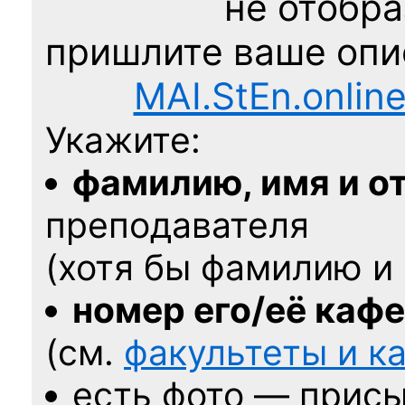
не отобра
пришлите ваше оп
MAI.StEn.onlin
Укажите:
фамилию, имя и о
преподавателя
(хотя бы фамилию и 
номер его/её каф
(см.
факультеты и 
есть фото — присы